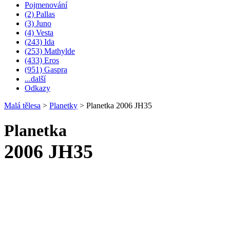
Pojmenování
(2) Pallas
(3) Juno
(4) Vesta
(243) Ida
(253) Mathylde
(433) Eros
(951) Gaspra
...další
Odkazy
Malá tělesa
>
Planetky
>
Planetka 2006 JH35
Planetka
2006 JH35