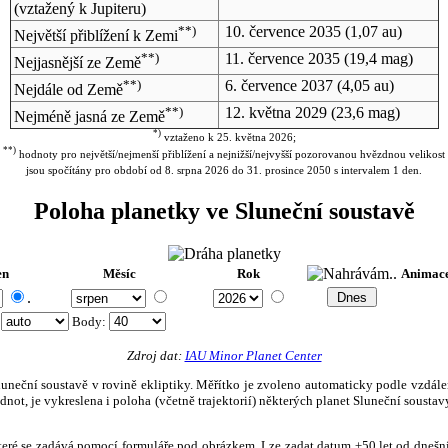
(vztažený k Jupiteru)
**)
10. července 2035
(1,07 au)
Největší přiblížení k Zemi
**)
11. července 2035
(19,4 mag)
Nejjasnější ze Země
**)
6. července 2037
(4,05 au)
Nejdále od Země
**)
12. května 2029
(23,6 mag)
Nejméně jasná ze Země
*)
vztaženo k 25. května 2026;
**)
hodnoty pro největší/nejmenší přiblížení a nejnižší/nejvyšší pozorovanou hvězdnou velikost
jsou spočítány pro období od 8. srpna 2026 do 31. prosince 2050 s intervalem 1 den.
Poloha planetky ve Sluneční soustavě
en
Měsíc
Rok
Animac
.
:
Body
:
Zdroj dat:
IAU Minor Planet Center
eční soustavě v rovině ekliptiky. Měřítko je zvoleno automaticky podle vzdálenost
not, je vykreslena i poloha (včetně trajektorií) některých planet Sluneční soustavy
, které se zadává pomocí formuláře pod obrázkem. Lze zadat datum ±50 let od dneš