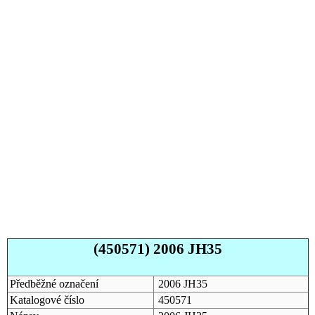
(450571) 2006 JH35
Předběžné označení
2006 JH35
Katalogové číslo
450571