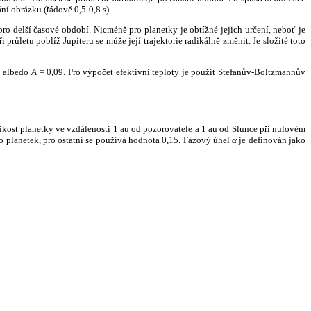
ní obrázku (řádově 0,5-0,8 s).
ro delší časové období. Nicméně pro planetky je obtížné jejich určení, neboť je
růletu poblíž Jupiteru se může její trajektorie radikálně změnit. Je složité toto
o albedo
A
= 0,09. Pro výpočet efektivní teploty je použit Stefanův-Boltzmannův
kost planetky ve vzdálenosti 1 au od pozorovatele a 1 au od Slunce při nulovém
planetek, pro ostatní se používá hodnota 0,15. Fázový úhel
α
je definován jako