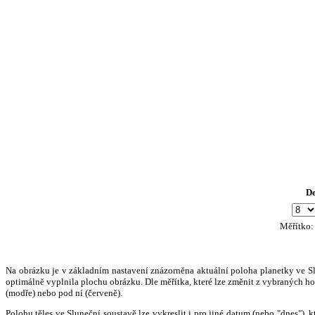
D
Měřítko
Na obrázku je v základním nastavení znázorněna aktuální poloha planetky ve Slun
optimálně vyplnila plochu obrázku. Dle měřítka, které lze změnit z vybraných hod
(modře) nebo pod ní (červeně).
Polohu těles ve Sluneční soustavě lze vykreslit i pro jiné datum (nebo "dnes")