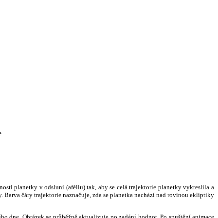
e
i planetky v odsluní (aféliu) tak, aby se celá trajektorie planetky vykreslila a
. Barva čáry trajektorie naznačuje, zda se planetka nachází nad rovinou ekliptiky
ního dne. Obrázek se průběžně aktualizuje po zadání hodnot. Po spuštění animace