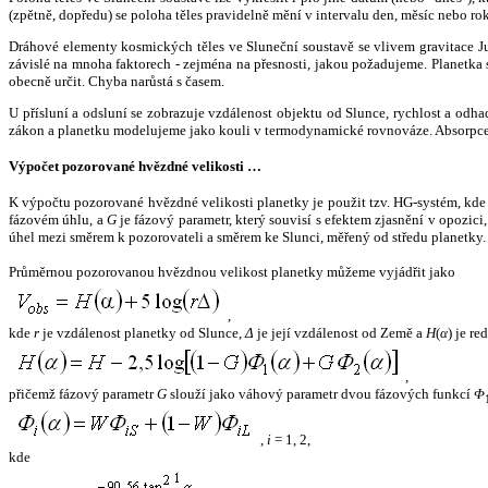
(zpětně, dopředu) se poloha těles pravidelně mění v intervalu den, měsíc nebo ro
Dráhové elementy kosmických těles ve Sluneční soustavě se vlivem gravitace Jup
závislé na mnoha faktorech - zejména na přesnosti, jakou požadujeme. Planetka se
obecně určit. Chyba narůstá s časem.
U přísluní a odsluní se zobrazuje vzdálenost objektu od Slunce, rychlost a od
zákon a planetku modelujeme jako kouli v termodynamické rovnováze. Absorpce 
Výpočet pozorované hvězdné velikosti …
K výpočtu pozorované hvězdné velikosti planetky je použit tzv. HG-systém, kd
fázovém úhlu, a
G
je fázový parametr, který souvisí s efektem zjasnění v opozic
úhel mezi směrem k pozorovateli a směrem ke Slunci, měřený od středu planetky. 
Průměrnou pozorovanou hvězdnou velikost planetky můžeme vyjádřit jako
,
kde
r
je vzdálenost planetky od Slunce,
Δ
je její vzdálenost od Země a
H
(
α
) je r
,
přičemž fázový parametr
G
slouží jako váhový parametr dvou fázových funkcí
Φ
,
i
= 1, 2,
kde