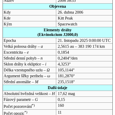
Název
2006 JH35
Objevena
Kdy
26. dubna 2006
Kde
Kitt Peak
Kým
Spacewatch
Elementy dráhy
(Ekvinokcium J2000,0)
Epocha
21. listopadu 2025 0:00:00 UTC
Velká poloosa dráhy –
a
2,5615 au – 383 190 174 km
Excentricita –
e
0,1854
Střední denní pohyb –
n
0,2404°/den
Sklon dráhy k ekliptice –
i
4,3253°
Délka vzestupného uzlu –
Ω
105,1144°
Argument šířky perihelu –
ω
181,2870°
Střední anomálie –
M
235,1518°
Další údaje
Absolutní hvězdná velikost –
H
17,62 mag
Fázový parametr –
G
0,15
*)
160
Počet pozorování
*)
11
Počet opozic