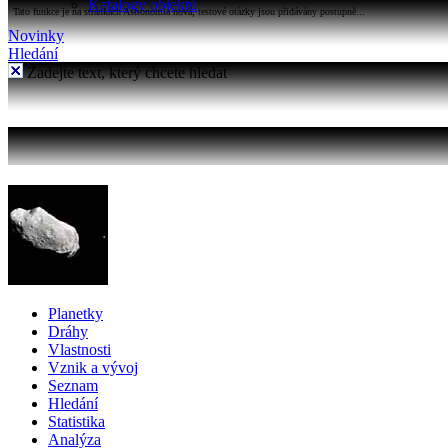
Katalogy objektů
Tato funkce je na stránkách Astronomia nová, testové otázky jsou přidávány postupně...
Novinky
Hledání
Zadejte text, který chcete hledat
Planetky
Dráhy
Vlastnosti
Vznik a vývoj
Seznam
Hledání
Statistika
Analýza