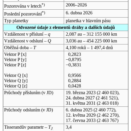
*)
2006–2026
Pozorována v letech
*)
6. dubna 2026
Poslední pozorování
Typ planetky
planetka v hlavním pásu
Odvozené údaje z elementů dráhy a dalších údajů
Vzdálenost v přísluní –
q
2,087 au – 312 155 000 km
Vzdálenost v odsluní –
Q
3,036 au – 454 225 000 km
Oběžná doba –
T
4,100 roků – 1 497,4 dnů
Vektor P [x]
0,2823
Vektor P [y]
−0,8795
Vektor P [z]
−0,3831
Vektor Q [x]
0,9566
Vektor Q [y]
0,2884
Vektor Q [z]
0,0428
Průchody přísluním (v
JD
)
19. března 2023
(2 460 023),
24. dubna 2027
(2 461 521),
31. května 2031
(2 463 018)
Průchody odsluním (v
JD
)
6. dubna 2025
(2 460 772),
12. května 2029
(2 462 270),
17. června 2033
(2 463 767)
Tisserandův parametr –
T
3,4
J