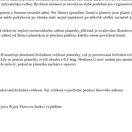
k (uživatelská volba). Rychlost animace je závislá na době potřebné pro vygenerová
itera a Saturna neustále mění. Pro Slunce (potažmo Zemi) a planety jsou platné p
 může pohybovat po zhruba stále stejné trajektorii po několik oběhů, nicméně při p
had efektivní teploty rovnovážného záření planetky, přičemž je uvažováno Bondov
záření od Slunce planetkou je plochou průřezu, kdežto emise povrchem koule.
e
H
označuje absolutní hvězdnou velikost planetky, což je pozorovaná hvězdná veli
i, kdy se jasnost planetky zvýší zhruba o 0,3 mag. Hodnota
G
není známa pro mnoho 
Je nulový, pokud se planetka nachází v opozici.
edukovaná hvězdná velikost. Její velikost vypočteme pomocí fázového zákona
(
α
) a
Φ
(
α
). Fázovou funkci vyjádříme
1
2