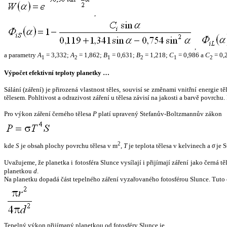
,
,
a parametry
A
= 3,332;
A
= 1,862;
B
= 0,631;
B
= 1,218;
C
= 0,986 a
C
= 0,
1
2
1
2
1
2
Výpočet efektivní teploty planetky …
Sálání (záření) je přirozená vlastnost těles, souvisí se změnami vnitřní energie 
tělesem. Pohltivost a odrazivost záření u tělesa závisí na jakosti a barvě povrch
Pro výkon záření černého tělesa
P
platí upravený Stefanův-Boltzmannův zákon
2
kde
S
je obsah plochy povrchu tělesa v m
,
T
je teplota tělesa v kelvinech a
σ
je S
Uvažujeme, že planetka i fotosféra Slunce vysílají i přijímají záření jako černá 
planetkou
d
.
Na planetku dopadá část tepelného záření vyzařovaného fotosférou Slunce. Tuto 
Tepelný výkon přijímaný planetkou od fotosféry Slunce je