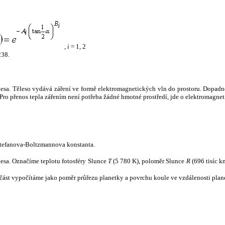
,
i
= 1, 2
238.
tělesa. Těleso vydává záření ve formě elektromagnetických vln do prostoru. Dopadne-l
u. Pro přenos tepla zářením není potřeba žádné hmotné prostředí, jde o elektromagnet
tefanova-Boltzmannova konstanta.
tělesa. Označíme teplotu fotosféry Slunce
T
(5 780 K), poloměr Slunce
R
(696 tisíc k
část vypočítáme jako poměr průřezu planetky a povrchu koule ve vzdálenosti plane