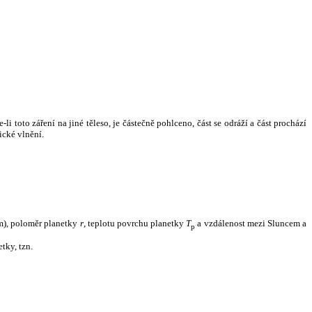
i toto záření na jiné těleso, je částečně pohlceno, část se odráží a část prochází
ické vlnění.
m), poloměr planetky
r
, teplotu povrchu planetky
T
a vzdálenost mezi Sluncem a
p
tky, tzn.