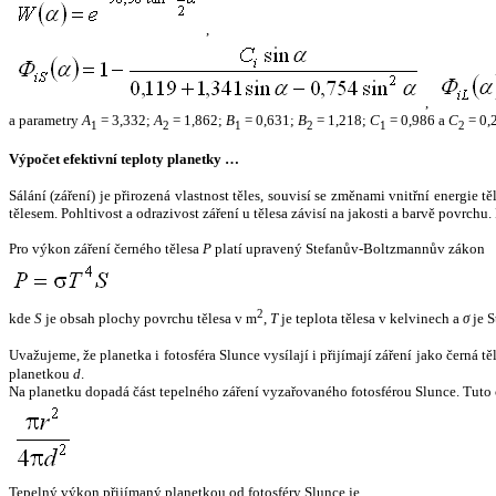
,
,
a parametry
A
= 3,332;
A
= 1,862;
B
= 0,631;
B
= 1,218;
C
= 0,986 a
C
= 0,
1
2
1
2
1
2
Výpočet efektivní teploty planetky …
Sálání (záření) je přirozená vlastnost těles, souvisí se změnami vnitřní energie 
tělesem. Pohltivost a odrazivost záření u tělesa závisí na jakosti a barvě povrch
Pro výkon záření černého tělesa
P
platí upravený Stefanův-Boltzmannův zákon
2
kde
S
je obsah plochy povrchu tělesa v m
,
T
je teplota tělesa v kelvinech a
σ
je S
Uvažujeme, že planetka i fotosféra Slunce vysílají i přijímají záření jako černá 
planetkou
d
.
Na planetku dopadá část tepelného záření vyzařovaného fotosférou Slunce. Tuto 
Tepelný výkon přijímaný planetkou od fotosféry Slunce je