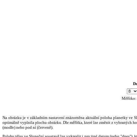
D
Měřítko
Na obrázku je v základním nastavení znázorněna aktuální poloha planetky ve Slun
optimálně vyplnila plochu obrázku. Dle měřítka, které lze změnit z vybraných hod
(modře) nebo pod ní (červeně).
Polohu těles ve Sluneční soustavě lze vykreslit i pro jiné datum (nebo "dnes")