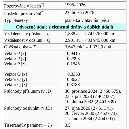
*)
1995–2026
Pozorována v letech
*)
23. března 2026
Poslední pozorování
Typ planetky
planetka v hlavním pásu
Odvozené údaje z elementů dráhy a dalších údajů
Vzdálenost v přísluní –
q
1,838 au – 274 926 000 km
Vzdálenost v odsluní –
Q
2,901 au – 433 945 000 km
Oběžná doba –
T
3,647 roků – 1 332,0 dnů
Vektor P [x]
0,9416
Vektor P [y]
0,2993
Vektor P [z]
0,1545
Vektor Q [x]
−0,3363
Vektor Q [y]
0,8622
Vektor Q [z]
0,3788
Průchody přísluním (v
JD
)
30. prosince 2024
(2 460 675),
23. srpna 2028
(2 462 007),
16. dubna 2032
(2 463 339)
Průchody odsluním (v
JD
)
27. října 2026
(2 461 341),
20. června 2030
(2 462 673),
11. února 2034
(2 464 005)
Tisserandův parametr –
T
3,5
J