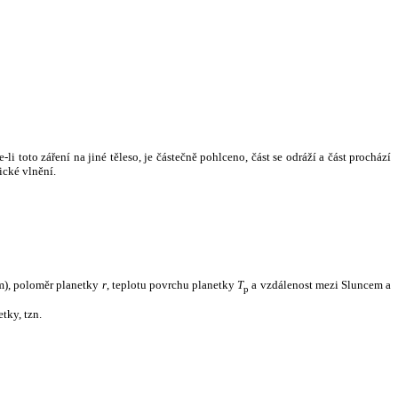
i toto záření na jiné těleso, je částečně pohlceno, část se odráží a část prochází
ické vlnění.
m), poloměr planetky
r
, teplotu povrchu planetky
T
a vzdálenost mezi Sluncem a
p
tky, tzn.