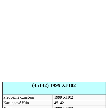
(45142) 1999 XJ102
Předběžné označení
1999 XJ102
Katalogové číslo
45142