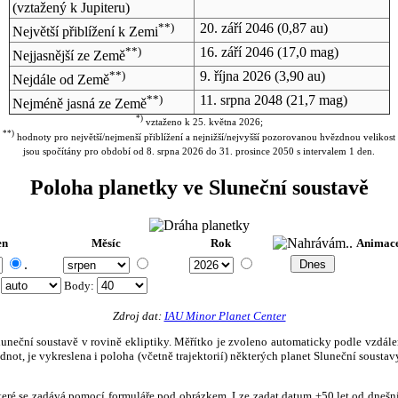
(vztažený k Jupiteru)
**)
20. září 2046
(0,87 au)
Největší přiblížení k Zemi
**)
16. září 2046
(17,0 mag)
Nejjasnější ze Země
**)
9. října 2026
(3,90 au)
Nejdále od Země
**)
11. srpna 2048
(21,7 mag)
Nejméně jasná ze Země
*)
vztaženo k 25. května 2026;
**)
hodnoty pro největší/nejmenší přiblížení a nejnižší/nejvyšší pozorovanou hvězdnou velikost
jsou spočítány pro období od 8. srpna 2026 do 31. prosince 2050 s intervalem 1 den.
Poloha planetky ve Sluneční soustavě
en
Měsíc
Rok
Animac
.
:
Body
:
Zdroj dat:
IAU Minor Planet Center
eční soustavě v rovině ekliptiky. Měřítko je zvoleno automaticky podle vzdálenost
not, je vykreslena i poloha (včetně trajektorií) některých planet Sluneční soustavy
, které se zadává pomocí formuláře pod obrázkem. Lze zadat datum ±50 let od dneš