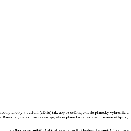
e
i planetky v odsluní (aféliu) tak, aby se celá trajektorie planetky vykreslila a
. Barva čáry trajektorie naznačuje, zda se planetka nachází nad rovinou ekliptiky
ního dne. Obrázek se průběžně aktualizuje po zadání hodnot. Po spuštění animace