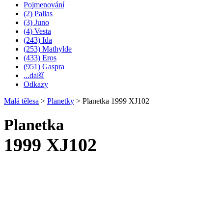
Pojmenování
(2) Pallas
(3) Juno
(4) Vesta
(243) Ida
(253) Mathylde
(433) Eros
(951) Gaspra
...další
Odkazy
Malá tělesa
>
Planetky
>
Planetka 1999 XJ102
Planetka
1999 XJ102