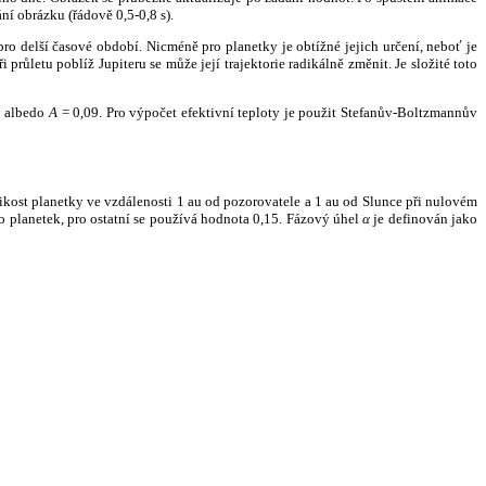
ní obrázku (řádově 0,5-0,8 s).
ro delší časové období. Nicméně pro planetky je obtížné jejich určení, neboť je
růletu poblíž Jupiteru se může její trajektorie radikálně změnit. Je složité toto
o albedo
A
= 0,09. Pro výpočet efektivní teploty je použit Stefanův-Boltzmannův
kost planetky ve vzdálenosti 1 au od pozorovatele a 1 au od Slunce při nulovém
planetek, pro ostatní se používá hodnota 0,15. Fázový úhel
α
je definován jako