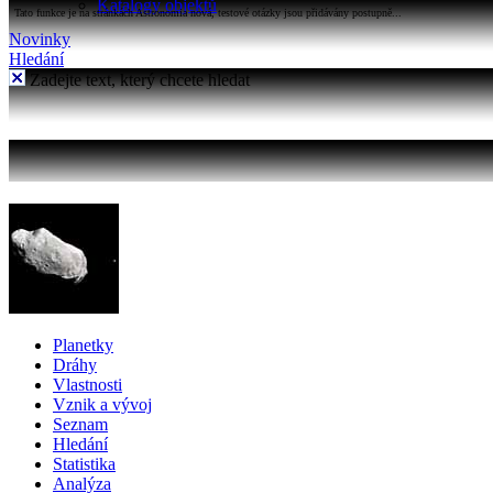
Katalogy objektů
Tato funkce je na stránkách Astronomia nová, testové otázky jsou přidávány postupně...
Novinky
Hledání
Zadejte text, který chcete hledat
Planetky
Dráhy
Vlastnosti
Vznik a vývoj
Seznam
Hledání
Statistika
Analýza