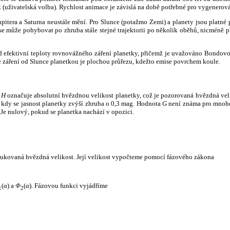
k (uživatelská volba). Rychlost animace je závislá na době potřebné pro vygenerová
itera a Saturna neustále mění. Pro Slunce (potažmo Zemi) a planety jsou platné p
 může pohybovat po zhruba stále stejné trajektorii po několik oběhů, nicméně při p
had efektivní teploty rovnovážného záření planetky, přičemž je uvažováno Bondov
záření od Slunce planetkou je plochou průřezu, kdežto emise povrchem koule.
e
H
označuje absolutní hvězdnou velikost planetky, což je pozorovaná hvězdná veli
i, kdy se jasnost planetky zvýší zhruba o 0,3 mag. Hodnota
G
není známa pro mnoho 
Je nulový, pokud se planetka nachází v opozici.
edukovaná hvězdná velikost. Její velikost vypočteme pomocí fázového zákona
(
α
) a
Φ
(
α
). Fázovou funkci vyjádříme
1
2