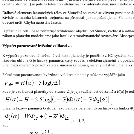
(zpětně, dopředu) se poloha těles pravidelně mění v intervalu den, měsíc nebo ro
Dráhové elementy kosmických těles ve Sluneční soustavě se vlivem gravitace Jup
závislé na mnoha faktorech - zejména na přesnosti, jakou požadujeme. Planetka se
obecně určit. Chyba narůstá s časem.
U přísluní a odsluní se zobrazuje vzdálenost objektu od Slunce, rychlost a od
zákon a planetku modelujeme jako kouli v termodynamické rovnováze. Absorpce 
Výpočet pozorované hvězdné velikosti …
K výpočtu pozorované hvězdné velikosti planetky je použit tzv. HG-systém, kd
fázovém úhlu, a
G
je fázový parametr, který souvisí s efektem zjasnění v opozic
úhel mezi směrem k pozorovateli a směrem ke Slunci, měřený od středu planetky. 
Průměrnou pozorovanou hvězdnou velikost planetky můžeme vyjádřit jako
,
kde
r
je vzdálenost planetky od Slunce,
Δ
je její vzdálenost od Země a
H
(
α
) je r
,
přičemž fázový parametr
G
slouží jako váhový parametr dvou fázových funkcí
Φ
,
i
= 1, 2,
kde