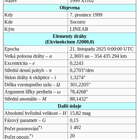
Název
1999 XJ102
Objevena
Kdy
7. prosince 1999
Kde
Socorro
Kým
LINEAR
Elementy dráhy
(Ekvinokcium J2000,0)
Epocha
21. listopadu 2025 0:00:00 UTC
Velká poloosa dráhy –
a
2,3693 au – 354 435 294 km
Excentricita –
e
0,2243
Střední denní pohyb –
n
0,2703°/den
Sklon dráhy k ekliptice –
i
1,3274°
Délka vzestupného uzlu –
Ω
301,2205°
Argument šířky perihelu –
ω
78,4268°
Střední anomálie –
M
88,1432°
Další údaje
Absolutní hvězdná velikost –
H
15,82 mag
Fázový parametr –
G
0,15
*)
1 492
Počet pozorování
*)
20
Počet opozic