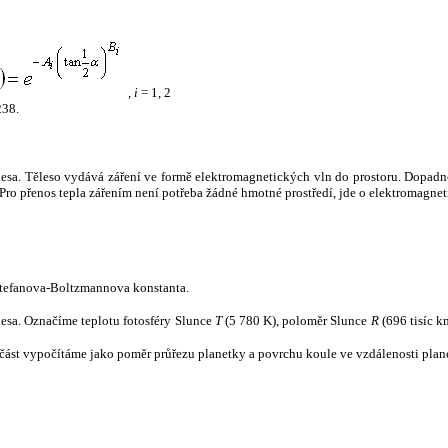
,
i
= 1, 2
238.
tělesa. Těleso vydává záření ve formě elektromagnetických vln do prostoru. Dopadne-l
u. Pro přenos tepla zářením není potřeba žádné hmotné prostředí, jde o elektromagnet
tefanova-Boltzmannova konstanta.
tělesa. Označíme teplotu fotosféry Slunce
T
(5 780 K), poloměr Slunce
R
(696 tisíc k
část vypočítáme jako poměr průřezu planetky a povrchu koule ve vzdálenosti plane