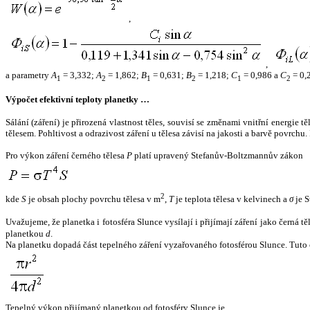
,
,
a parametry
A
= 3,332;
A
= 1,862;
B
= 0,631;
B
= 1,218;
C
= 0,986 a
C
= 0,
1
2
1
2
1
2
Výpočet efektivní teploty planetky …
Sálání (záření) je přirozená vlastnost těles, souvisí se změnami vnitřní energie 
tělesem. Pohltivost a odrazivost záření u tělesa závisí na jakosti a barvě povrch
Pro výkon záření černého tělesa
P
platí upravený Stefanův-Boltzmannův zákon
2
kde
S
je obsah plochy povrchu tělesa v m
,
T
je teplota tělesa v kelvinech a
σ
je S
Uvažujeme, že planetka i fotosféra Slunce vysílají i přijímají záření jako černá 
planetkou
d
.
Na planetku dopadá část tepelného záření vyzařovaného fotosférou Slunce. Tuto 
Tepelný výkon přijímaný planetkou od fotosféry Slunce je