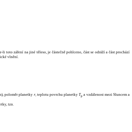
i toto záření na jiné těleso, je částečně pohlceno, část se odráží a část prochází
ické vlnění.
m), poloměr planetky
r
, teplotu povrchu planetky
T
a vzdálenost mezi Sluncem a
p
tky, tzn.