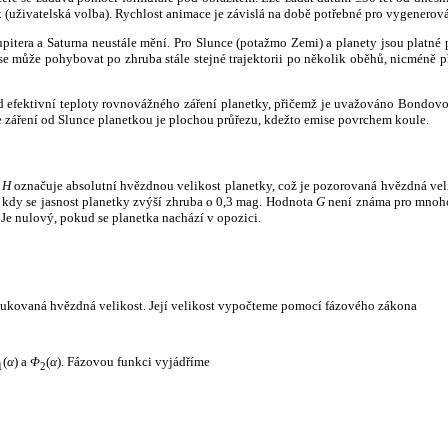
k (uživatelská volba). Rychlost animace je závislá na době potřebné pro vygenerová
itera a Saturna neustále mění. Pro Slunce (potažmo Zemi) a planety jsou platné p
 může pohybovat po zhruba stále stejné trajektorii po několik oběhů, nicméně při p
had efektivní teploty rovnovážného záření planetky, přičemž je uvažováno Bondov
záření od Slunce planetkou je plochou průřezu, kdežto emise povrchem koule.
e
H
označuje absolutní hvězdnou velikost planetky, což je pozorovaná hvězdná veli
i, kdy se jasnost planetky zvýší zhruba o 0,3 mag. Hodnota
G
není známa pro mnoho 
Je nulový, pokud se planetka nachází v opozici.
edukovaná hvězdná velikost. Její velikost vypočteme pomocí fázového zákona
(
α
) a
Φ
(
α
). Fázovou funkci vyjádříme
1
2