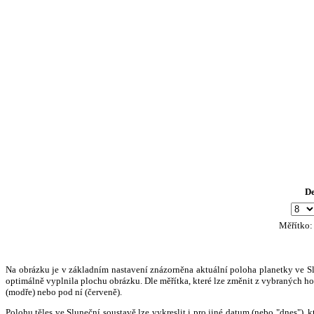
D
Měřítko
Na obrázku je v základním nastavení znázorněna aktuální poloha planetky ve Slun
optimálně vyplnila plochu obrázku. Dle měřítka, které lze změnit z vybraných hod
(modře) nebo pod ní (červeně).
Polohu těles ve Sluneční soustavě lze vykreslit i pro jiné datum (nebo "dnes")