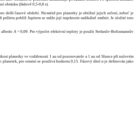
ní obrázku (řádově 0,5-0,8 s).
ro delší časové období. Nicméně pro planetky je obtížné jejich určení, neboť je
růletu poblíž Jupiteru se může její trajektorie radikálně změnit. Je složité toto
o albedo
A
= 0,09. Pro výpočet efektivní teploty je použit Stefanův-Boltzmannův
kost planetky ve vzdálenosti 1 au od pozorovatele a 1 au od Slunce při nulovém
planetek, pro ostatní se používá hodnota 0,15. Fázový úhel
α
je definován jako