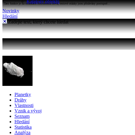
Katalogy objektů
Tato funkce je na stránkách Astronomia nová, testové otázky jsou přidávány postupně...
Novinky
Hledání
Zadejte text, který chcete hledat
Planetky
Dráhy
Vlastnosti
Vznik a vývoj
Seznam
Hledání
Statistika
Analýza