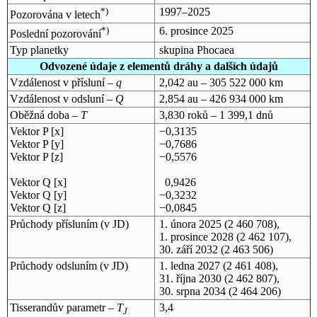
*)
1997–2025
Pozorována v letech
*)
6. prosince 2025
Poslední pozorování
Typ planetky
skupina Phocaea
Odvozené údaje z elementů dráhy a dalších údajů
Vzdálenost v přísluní –
q
2,042 au – 305 522 000 km
Vzdálenost v odsluní –
Q
2,854 au – 426 934 000 km
Oběžná doba –
T
3,830 roků – 1 399,1 dnů
Vektor P [x]
−0,3135
Vektor P [y]
−0,7686
Vektor P [z]
−0,5576
Vektor Q [x]
0,9426
Vektor Q [y]
−0,3232
Vektor Q [z]
−0,0845
Průchody přísluním (v
JD
)
1. února 2025
(2 460 708),
1. prosince 2028
(2 462 107),
30. září 2032
(2 463 506)
Průchody odsluním (v
JD
)
1. ledna 2027
(2 461 408),
31. října 2030
(2 462 807),
30. srpna 2034
(2 464 206)
Tisserandův parametr –
T
3,4
J