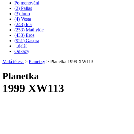
Pojmenování
(2) Pallas
(3) Juno
(4) Vesta
(243) Ida
(253) Mathylde
(433) Eros
(951) Gaspra
...další
Odkazy
Malá tělesa
>
Planetky
>
Planetka 1999 XW113
Planetka
1999 XW113