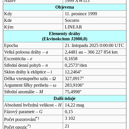
Název
1999 XW113
Objevena
Kdy
11. prosince 1999
Kde
Socorro
Kým
LINEAR
Elementy dráhy
(Ekvinokcium J2000,0)
Epocha
21. listopadu 2025 0:00:00 UTC
Velká poloosa dráhy –
a
2,4481 au – 366 227 854 km
Excentricita –
e
0,1658
Střední denní pohyb –
n
0,2573°/den
Sklon dráhy k ekliptice –
i
12,2464°
Délka vzestupného uzlu –
Ω
327,0917°
Argument šířky perihelu –
ω
283,9106°
Střední anomálie –
M
75,4998°
Další údaje
Absolutní hvězdná velikost –
H
14,22 mag
Fázový parametr –
G
0,15
*)
3 102
Počet pozorování
*)
21
Počet opozic