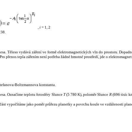
,
i
= 1, 2
238.
tělesa. Těleso vydává záření ve formě elektromagnetických vln do prostoru. Dopadne-l
u. Pro přenos tepla zářením není potřeba žádné hmotné prostředí, jde o elektromagnet
tefanova-Boltzmannova konstanta.
tělesa. Označíme teplotu fotosféry Slunce
T
(5 780 K), poloměr Slunce
R
(696 tisíc k
část vypočítáme jako poměr průřezu planetky a povrchu koule ve vzdálenosti plane