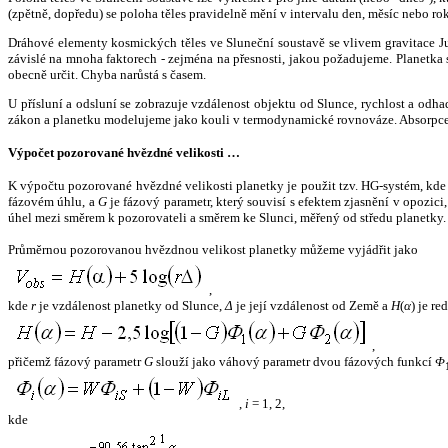
(zpětně, dopředu) se poloha těles pravidelně mění v intervalu den, měsíc nebo ro
Dráhové elementy kosmických těles ve Sluneční soustavě se vlivem gravitace Jup
závislé na mnoha faktorech - zejména na přesnosti, jakou požadujeme. Planetka se
obecně určit. Chyba narůstá s časem.
U přísluní a odsluní se zobrazuje vzdálenost objektu od Slunce, rychlost a od
zákon a planetku modelujeme jako kouli v termodynamické rovnováze. Absorpce 
Výpočet pozorované hvězdné velikosti …
K výpočtu pozorované hvězdné velikosti planetky je použit tzv. HG-systém, kd
fázovém úhlu, a
G
je fázový parametr, který souvisí s efektem zjasnění v opozic
úhel mezi směrem k pozorovateli a směrem ke Slunci, měřený od středu planetky. 
Průměrnou pozorovanou hvězdnou velikost planetky můžeme vyjádřit jako
,
kde
r
je vzdálenost planetky od Slunce,
Δ
je její vzdálenost od Země a
H
(
α
) je r
,
přičemž fázový parametr
G
slouží jako váhový parametr dvou fázových funkcí
Φ
,
i
= 1, 2,
kde