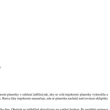
e
i planetky v odsluní (aféliu) tak, aby se celá trajektorie planetky vykreslila a
. Barva čáry trajektorie naznačuje, zda se planetka nachází nad rovinou ekliptiky
ního dne. Obrázek se průběžně aktualizuje po zadání hodnot. Po spuštění animace