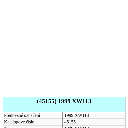
(45155) 1999 XW113
Předběžné označení
1999 XW113
Katalogové číslo
45155