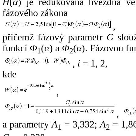
H
(
α
) je redukovaná hvězdná vel
fázového zákona
,
přičemž fázový parametr
G
slouž
funkcí
Φ
(
α
) a
Φ
(
α
). Fázovou fu
1
2
,
i
= 1, 2,
kde
,
,
a parametry
A
= 3,332;
A
= 1,8
1
2