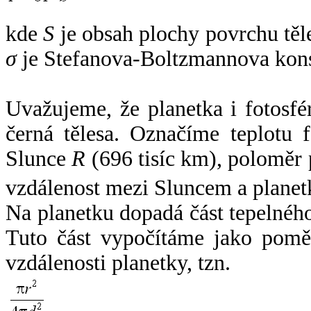
kde
S
je obsah plochy povrchu těl
σ
je Stefanova-Boltzmannova kons
Uvažujeme, že planetka i fotosfér
černá tělesa. Označíme teplotu 
Slunce
R
(696 tisíc km), poloměr
vzdálenost mezi Sluncem a plane
Na planetku dopadá část tepelnéh
Tuto část vypočítáme jako pomě
vzdálenosti planetky, tzn.