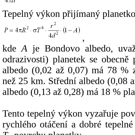
Tepelný výkon přijímaný planetko
,
kde
A
je Bondovo albedo, uvaž
odrazivosti) planetek se obecně
albedo (0,02 až 0,07) má 78 % z
než 25 km. Střední albedo (0,08 
albedo (0,13 až 0,28) má 18 % pla
Tento tepelný výkon vyzařuje po
rychlého otáčení a dobré tepelné