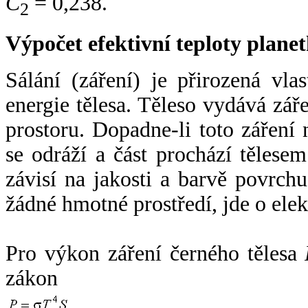
C
= 0,238.
2
Výpočet efektivní teploty plan
Sálání (záření) je přirozená vla
energie tělesa. Těleso vydává zá
prostoru. Dopadne-li toto záření n
se odráží a část prochází tělesem
závisí na jakosti a barvě povrch
žádné hmotné prostředí, jde o ele
Pro výkon záření černého tělesa
zákon