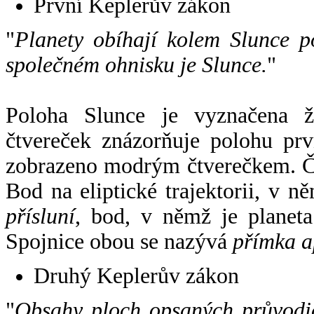
První Keplerův zákon
"
Planety obíhají kolem Slunce p
společném ohnisku je Slunce.
"
Poloha Slunce je vyznačena 
čtvereček znázorňuje polohu pr
zobrazeno modrým čtverečkem. Če
Bod na eliptické trajektorii, v n
přísluní
, bod, v němž je planet
Spojnice obou se nazývá
přímka a
Druhý Keplerův zákon
"
Obsahy ploch opsaných průvodič