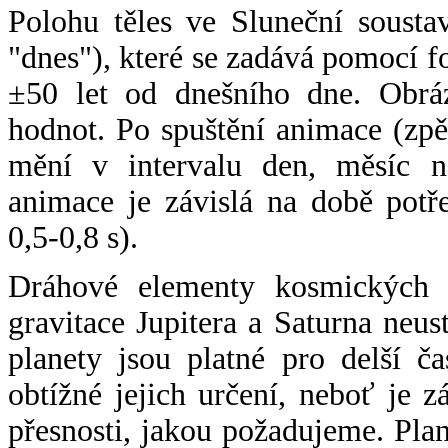
Polohu těles ve Sluneční sousta
"dnes"), které se zadává pomocí 
±50 let od dnešního dne. Obráz
hodnot. Po spuštění animace (zpě
mění v intervalu den, měsíc ne
animace je závislá na době potř
0,5-0,8 s).
Dráhové elementy kosmických t
gravitace Jupitera a Saturna neu
planety jsou platné pro delší č
obtížné jejich určení, neboť je 
přesnosti, jakou požadujeme. Pla