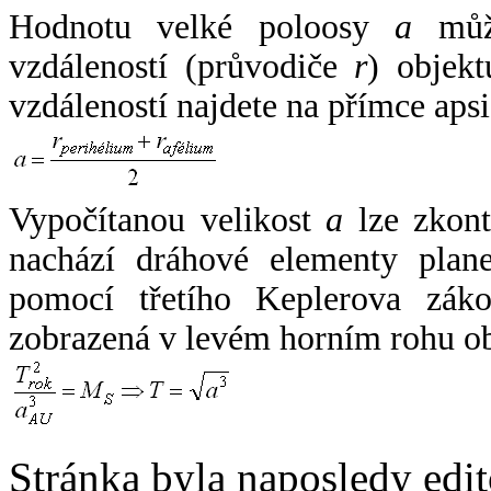
Hodnotu velké poloosy
a
může
vzdáleností (průvodiče
r
) objekt
vzdáleností najdete na přímce apsi
Vypočítanou velikost
a
lze zkont
nachází dráhové elementy plane
pomocí třetího Keplerova zák
zobrazená v levém horním rohu o
Stránka byla naposledy edi