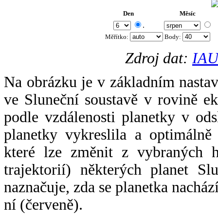
Den
Měsíc
.
Měřítko:
Body
:
Zdroj dat:
IAU
Na obrázku je v základním nastav
ve Sluneční soustavě v rovině ek
podle vzdálenosti planetky v odsl
planetky vykreslila a optimálně
které lze změnit z vybraných h
trajektorií) některých planet Sl
naznačuje, zda se planetka nacház
ní (červeně).