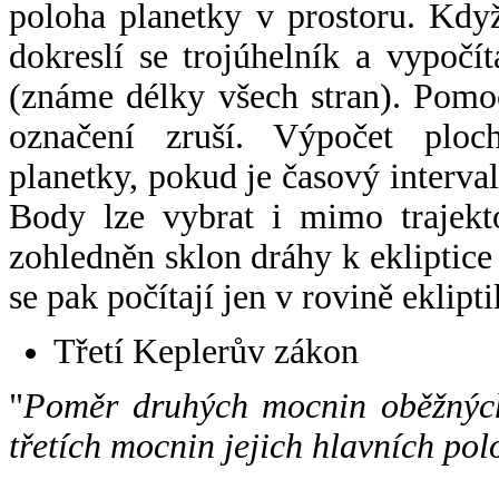
poloha planetky v prostoru. Kdy
dokreslí se trojúhelník a vypoč
(známe délky všech stran). Pomo
označení zruší. Výpočet ploch
planetky, pokud je časový interval
Body lze vybrat i mimo trajekto
zohledněn sklon dráhy k ekliptice
se pak počítají jen v rovině eklipti
Třetí Keplerův zákon
"
Poměr druhých mocnin oběžných
třetích mocnin jejich hlavních pol