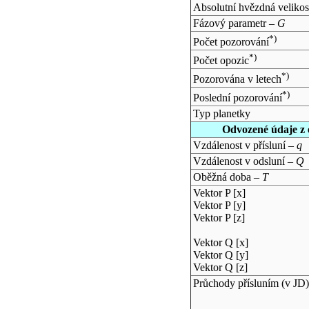
Absolutní hvězdná velikos
Fázový parametr –
G
*)
Počet pozorování
*)
Počet opozic
*)
Pozorována v letech
*)
Poslední pozorování
Typ planetky
Odvozené údaje z 
Vzdálenost v přísluní –
q
Vzdálenost v odsluní –
Q
Oběžná doba –
T
Vektor P [x]
Vektor P [y]
Vektor P [z]
Vektor Q [x]
Vektor Q [y]
Vektor Q [z]
Průchody přísluním (v
JD
)