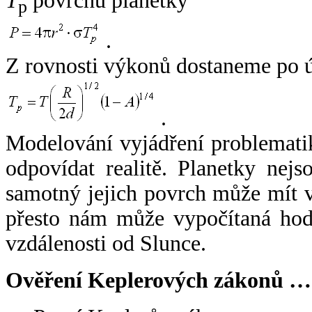
T
povrchu planetky
p
.
Z rovnosti výkonů dostaneme po 
.
Modelování vyjádření problemati
odpovídat realitě. Planetky nejso
samotný jejich povrch může mít v
přesto nám může vypočítaná hodn
vzdálenosti od Slunce.
Ověření Keplerových zákonů …