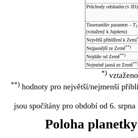
Průchody odsluním (v
JD
)
Tisserandův parametr –
T
J
(vztažený k Jupiteru)
Největší přiblížení k Zemi
**)
Nejjasnější ze Země
**)
Nejdále od Země
**
Nejméně jasná ze Země
*)
vztaženo
**)
hodnoty pro největší/nejmenší přibl
jsou spočítány pro období od 6. srpna
Poloha planetky