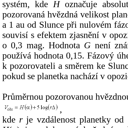
systém, kde
H
označuje absolut
pozorovaná hvězdná velikost plan
a 1 au od Slunce při nulovém fá
souvisí s efektem zjasnění v opoz
o 0,3 mag. Hodnota
G
není zná
používá hodnota 0,15. Fázový úh
k pozorovateli a směrem ke Slunc
pokud se planetka nachází v opozi
Průměrnou pozorovanou hvězdnou 
,
kde
r
je vzdálenost planetky od