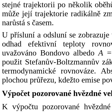
stejné trajektorii po několik oběh
může její trajektorie radikálně zm
narůstá s časem.
U přísluní a odsluní se zobrazuje
odhad efektivní teploty rovno
uvažováno Bondovo albedo
A
= 
použit Stefanův-Boltzmannův zák
termodynamické rovnováze. Abs
plochou průřezu, kdežto emise po
Výpočet pozorované hvězdné ve
K výpočtu pozorované hvězdné v