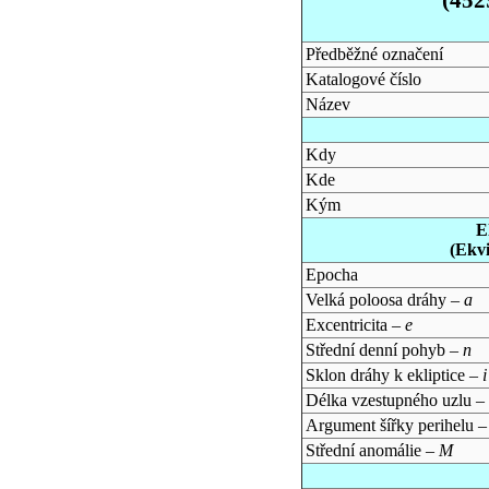
Předběžné označení
Katalogové číslo
Název
Kdy
Kde
Kým
E
(Ekv
Epocha
Velká poloosa dráhy –
a
Excentricita –
e
Střední denní pohyb –
n
Sklon dráhy k ekliptice –
i
Délka vzestupného uzlu –
Argument šířky perihelu 
Střední anomálie –
M