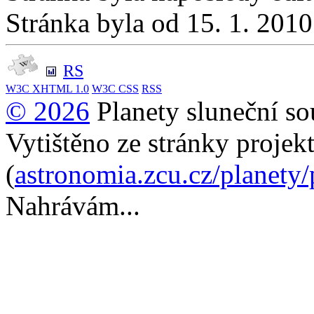
Stránka byla od 15. 1. 201
RS
W3C
XHTML 1.0
W3C
CSS
RSS
© 2026
Planety sluneční so
Vytištěno ze stránky projek
(
astronomia.zcu.cz/planety
Nahrávám...