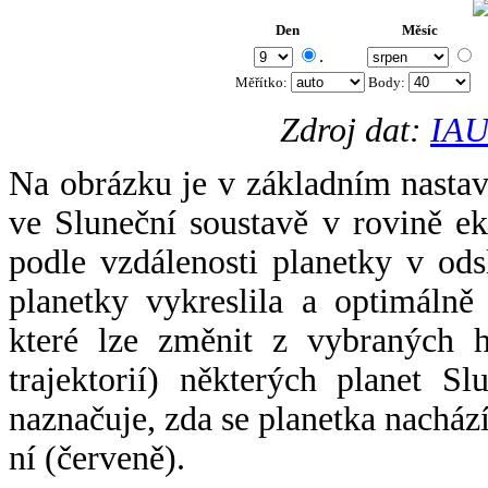
Den
Měsíc
.
Měřítko:
Body
:
Zdroj dat:
IAU
Na obrázku je v základním nastav
ve Sluneční soustavě v rovině ek
podle vzdálenosti planetky v odsl
planetky vykreslila a optimálně
které lze změnit z vybraných h
trajektorií) některých planet Sl
naznačuje, zda se planetka nacház
ní (červeně).