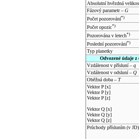
Absolutní hvězdná velikos
Fázový parametr –
G
*)
Počet pozorování
*)
Počet opozic
*)
Pozorována v letech
*)
Poslední pozorování
Typ planetky
Odvozené údaje z 
Vzdálenost v přísluní –
q
Vzdálenost v odsluní –
Q
Oběžná doba –
T
Vektor P [x]
Vektor P [y]
Vektor P [z]
Vektor Q [x]
Vektor Q [y]
Vektor Q [z]
Průchody přísluním (v
JD
)