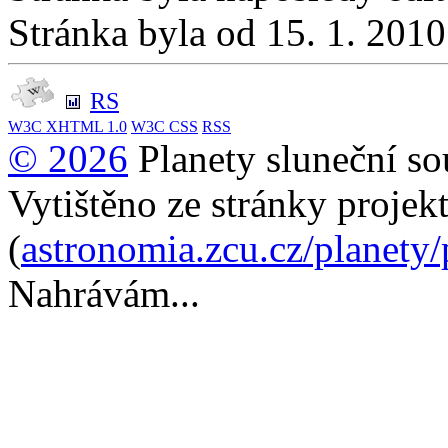
Stránka byla od 15. 1. 201
RS
W3C
XHTML 1.0
W3C
CSS
RSS
© 2026
Planety sluneční so
Vytištěno ze stránky projek
(
astronomia.zcu.cz/planety
Nahrávám...