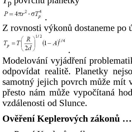
T
povrchu planetky
p
.
Z rovnosti výkonů dostaneme po 
.
Modelování vyjádření problemati
odpovídat realitě. Planetky nejso
samotný jejich povrch může mít v
přesto nám může vypočítaná hodn
vzdálenosti od Slunce.
Ověření Keplerových zákonů …