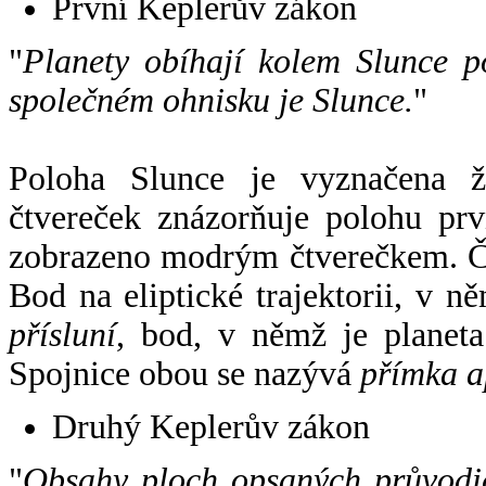
První Keplerův zákon
"
Planety obíhají kolem Slunce p
společném ohnisku je Slunce.
"
Poloha Slunce je vyznačena 
čtvereček znázorňuje polohu pr
zobrazeno modrým čtverečkem. Če
Bod na eliptické trajektorii, v n
přísluní
, bod, v němž je planet
Spojnice obou se nazývá
přímka a
Druhý Keplerův zákon
"
Obsahy ploch opsaných průvodič