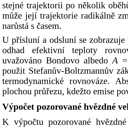
stejné trajektorii po několik oběh
může její trajektorie radikálně zm
narůstá s časem.
U přísluní a odsluní se zobrazuje
odhad efektivní teploty rovno
uvažováno Bondovo albedo
A
= 
použit Stefanův-Boltzmannův zák
termodynamické rovnováze. Abs
plochou průřezu, kdežto emise po
Výpočet pozorované hvězdné ve
K výpočtu pozorované hvězdné v