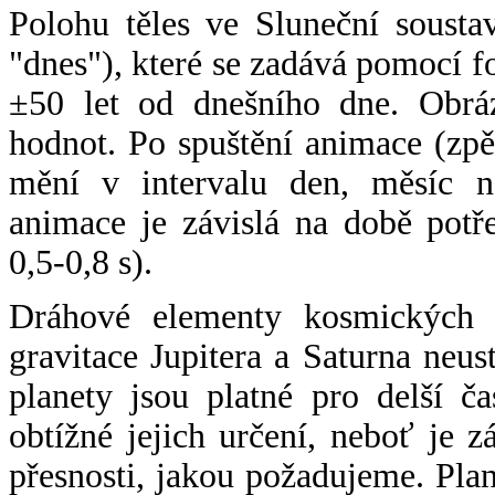
Polohu těles ve Sluneční sousta
"dnes"), které se zadává pomocí 
±50 let od dnešního dne. Obráz
hodnot. Po spuštění animace (zpě
mění v intervalu den, měsíc ne
animace je závislá na době potř
0,5-0,8 s).
Dráhové elementy kosmických t
gravitace Jupitera a Saturna neu
planety jsou platné pro delší č
obtížné jejich určení, neboť je 
přesnosti, jakou požadujeme. Pla