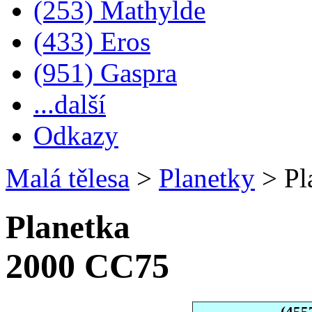
(253) Mathylde
(433) Eros
(951) Gaspra
...další
Odkazy
Malá tělesa
>
Planetky
>
Pl
Planetka
2000 CC75
(455