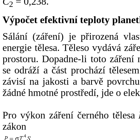
C
= 0,238.
2
Výpočet efektivní teploty plan
Sálání (záření) je přirozená vla
energie tělesa. Těleso vydává zá
prostoru. Dopadne-li toto záření n
se odráží a část prochází tělesem
závisí na jakosti a barvě povrch
žádné hmotné prostředí, jde o ele
Pro výkon záření černého tělesa
zákon