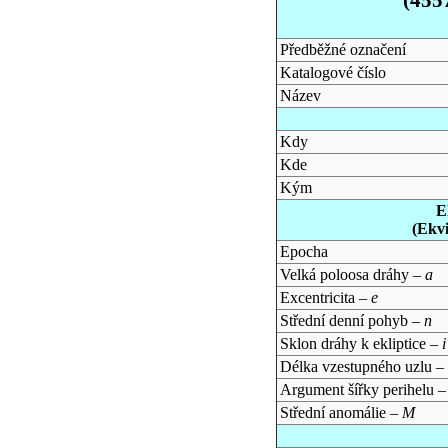
Předběžné označení
Katalogové číslo
Název
Kdy
Kde
Kým
E
(Ekv
Epocha
Velká poloosa dráhy –
a
Excentricita –
e
Střední denní pohyb –
n
Sklon dráhy k ekliptice –
i
Délka vzestupného uzlu –
Argument šířky perihelu 
Střední anomálie –
M