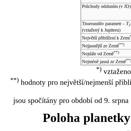
Průchody odsluním (v
JD
)
Tisserandův parametr –
T
J
(vztažený k Jupiteru)
Největší přiblížení k Zemi
**)
Nejjasnější ze Země
**)
Nejdále od Země
**
Nejméně jasná ze Země
*)
vztaženo
**)
hodnoty pro největší/nejmenší přibl
jsou spočítány pro období od 9. srpna
Poloha planetky