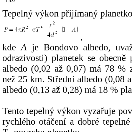
Tepelný výkon přijímaný planetko
,
kde
A
je Bondovo albedo, uvaž
odrazivosti) planetek se obecně
albedo (0,02 až 0,07) má 78 % z
než 25 km. Střední albedo (0,08 
albedo (0,13 až 0,28) má 18 % pla
Tento tepelný výkon vyzařuje po
rychlého otáčení a dobré tepelné