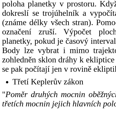
poloha planetky v prostoru. Kdy
dokreslí se trojúhelník a vypoč
(známe délky všech stran). Pomo
označení zruší. Výpočet ploch
planetky, pokud je časový interval
Body lze vybrat i mimo trajekto
zohledněn sklon dráhy k ekliptice
se pak počítají jen v rovině eklipti
Třetí Keplerův zákon
"
Poměr druhých mocnin oběžných
třetích mocnin jejich hlavních pol