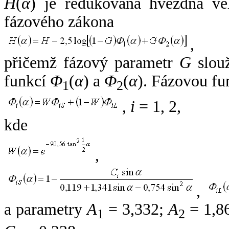
H
(
α
) je redukovaná hvězdná vel
fázového zákona
,
přičemž fázový parametr
G
slouž
funkcí
Φ
(
α
) a
Φ
(
α
). Fázovou fu
1
2
,
i
= 1, 2,
kde
,
,
a parametry
A
= 3,332;
A
= 1,8
1
2