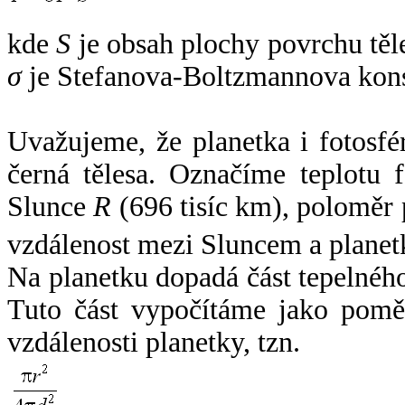
kde
S
je obsah plochy povrchu těl
σ
je Stefanova-Boltzmannova kons
Uvažujeme, že planetka i fotosfér
černá tělesa. Označíme teplotu 
Slunce
R
(696 tisíc km), poloměr
vzdálenost mezi Sluncem a plane
Na planetku dopadá část tepelnéh
Tuto část vypočítáme jako pomě
vzdálenosti planetky, tzn.