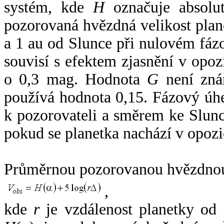
systém, kde
H
označuje absolut
pozorovaná hvězdná velikost plan
a 1 au od Slunce při nulovém fá
souvisí s efektem zjasnění v opoz
o 0,3 mag. Hodnota
G
není zná
používá hodnota 0,15. Fázový úh
k pozorovateli a směrem ke Slunc
pokud se planetka nachází v opozi
Průměrnou pozorovanou hvězdnou 
,
kde
r
je vzdálenost planetky od