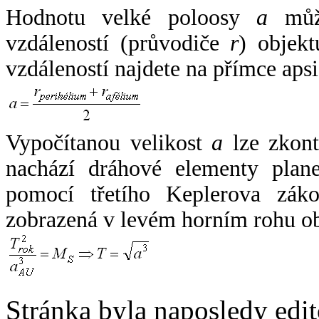
Hodnotu velké poloosy
a
může
vzdáleností (průvodiče
r
) objekt
vzdáleností najdete na přímce apsi
Vypočítanou velikost
a
lze zkont
nachází dráhové elementy plane
pomocí třetího Keplerova zák
zobrazená v levém horním rohu o
Stránka byla naposledy edi