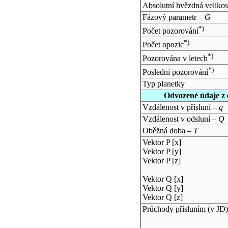
Absolutní hvězdná velikos
Fázový parametr –
G
*)
Počet pozorování
*)
Počet opozic
*)
Pozorována v letech
*)
Poslední pozorování
Typ planetky
Odvozené údaje z 
Vzdálenost v přísluní –
q
Vzdálenost v odsluní –
Q
Oběžná doba –
T
Vektor P [x]
Vektor P [y]
Vektor P [z]
Vektor Q [x]
Vektor Q [y]
Vektor Q [z]
Průchody přísluním (v
JD
)