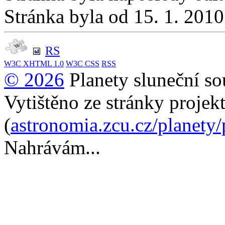
Stránka byla od 15. 1. 201
RS
W3C
XHTML 1.0
W3C
CSS
RSS
© 2026
Planety sluneční so
Vytištěno ze stránky projek
(
astronomia.zcu.cz/planety
Nahrávám...