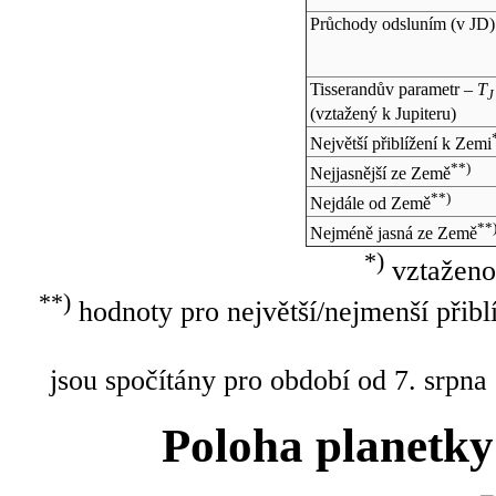
Průchody odsluním (v
JD
)
Tisserandův parametr –
T
J
(vztažený k Jupiteru)
Největší přiblížení k Zemi
**)
Nejjasnější ze Země
**)
Nejdále od Země
**
Nejméně jasná ze Země
*)
vztaženo
**)
hodnoty pro největší/nejmenší přibl
jsou spočítány pro období od 7. srpna
Poloha planetky