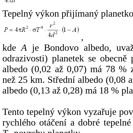
Tepelný výkon přijímaný planetko
,
kde
A
je Bondovo albedo, uvaž
odrazivosti) planetek se obecně
albedo (0,02 až 0,07) má 78 % z
než 25 km. Střední albedo (0,08 
albedo (0,13 až 0,28) má 18 % pla
Tento tepelný výkon vyzařuje po
rychlého otáčení a dobré tepelné