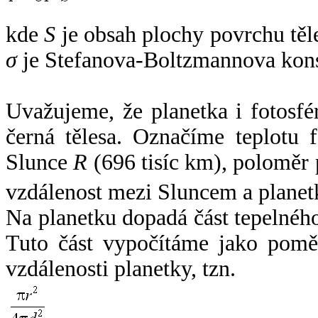
kde
S
je obsah plochy povrchu těl
σ
je Stefanova-Boltzmannova kons
Uvažujeme, že planetka i fotosfér
černá tělesa. Označíme teplotu 
Slunce
R
(696 tisíc km), poloměr
vzdálenost mezi Sluncem a plane
Na planetku dopadá část tepelnéh
Tuto část vypočítáme jako pomě
vzdálenosti planetky, tzn.