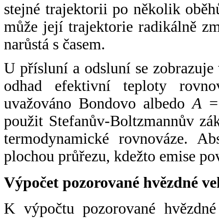
stejné trajektorii po několik oběh
může její trajektorie radikálně zm
narůstá s časem.
U přísluní a odsluní se zobrazuje
odhad efektivní teploty rovno
uvažováno Bondovo albedo
A
= 
použit Stefanův-Boltzmannův zák
termodynamické rovnováze. Abs
plochou průřezu, kdežto emise po
Výpočet pozorované hvězdné ve
K výpočtu pozorované hvězdné v