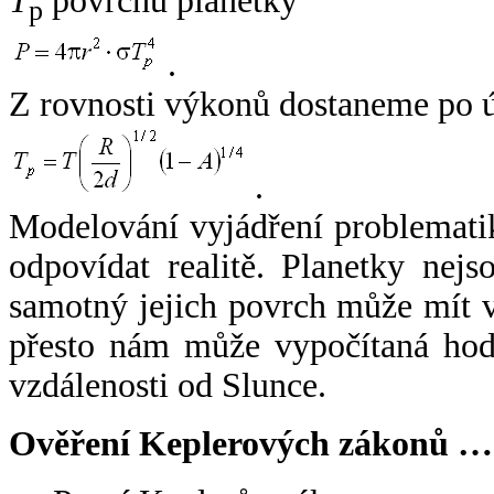
T
povrchu planetky
p
.
Z rovnosti výkonů dostaneme po 
.
Modelování vyjádření problemati
odpovídat realitě. Planetky nejso
samotný jejich povrch může mít v
přesto nám může vypočítaná hodn
vzdálenosti od Slunce.
Ověření Keplerových zákonů …