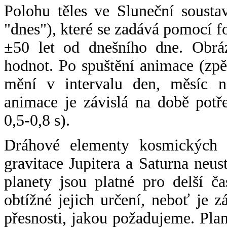
Polohu těles ve Sluneční sousta
"dnes"), které se zadává pomocí 
±50 let od dnešního dne. Obráz
hodnot. Po spuštění animace (zpě
mění v intervalu den, měsíc ne
animace je závislá na době potř
0,5-0,8 s).
Dráhové elementy kosmických t
gravitace Jupitera a Saturna neu
planety jsou platné pro delší č
obtížné jejich určení, neboť je 
přesnosti, jakou požadujeme. Pla