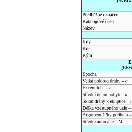
Předběžné označení
Katalogové číslo
Název
Kdy
Kde
Kým
E
(Ekv
Epocha
Velká poloosa dráhy –
a
Excentricita –
e
Střední denní pohyb –
n
Sklon dráhy k ekliptice –
i
Délka vzestupného uzlu –
Argument šířky perihelu 
Střední anomálie –
M