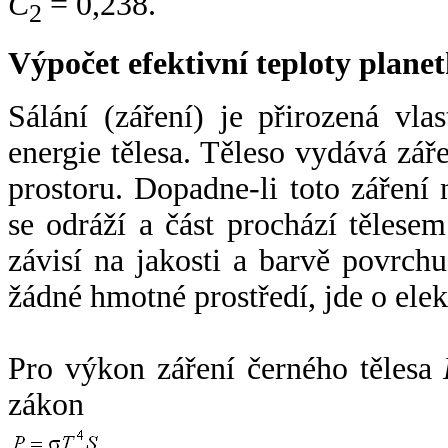
C
= 0,238.
2
Výpočet efektivní teploty plan
Sálání (záření) je přirozená vla
energie tělesa. Těleso vydává zá
prostoru. Dopadne-li toto záření n
se odráží a část prochází tělesem
závisí na jakosti a barvě povrch
žádné hmotné prostředí, jde o ele
Pro výkon záření černého tělesa
zákon