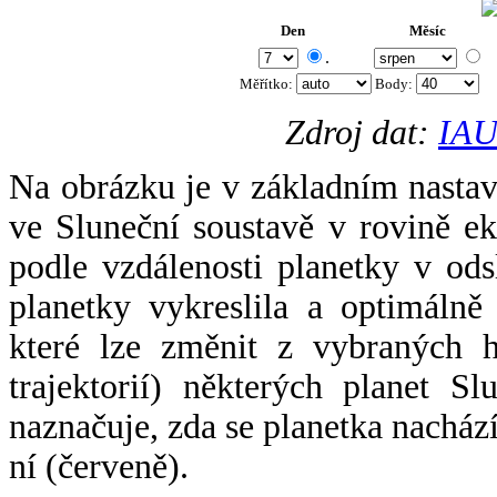
Den
Měsíc
.
Měřítko:
Body
:
Zdroj dat:
IAU
Na obrázku je v základním nastav
ve Sluneční soustavě v rovině ek
podle vzdálenosti planetky v odsl
planetky vykreslila a optimálně
které lze změnit z vybraných h
trajektorií) některých planet Sl
naznačuje, zda se planetka nacház
ní (červeně).