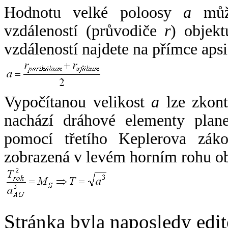
Hodnotu velké poloosy
a
může
vzdáleností (průvodiče
r
) objekt
vzdáleností najdete na přímce apsi
Vypočítanou velikost
a
lze zkont
nachází dráhové elementy plane
pomocí třetího Keplerova zák
zobrazená v levém horním rohu o
Stránka byla naposledy edi