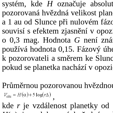
systém, kde
H
označuje absolut
pozorovaná hvězdná velikost plan
a 1 au od Slunce při nulovém fá
souvisí s efektem zjasnění v opoz
o 0,3 mag. Hodnota
G
není zná
používá hodnota 0,15. Fázový úh
k pozorovateli a směrem ke Slunc
pokud se planetka nachází v opozi
Průměrnou pozorovanou hvězdnou 
,
kde
r
je vzdálenost planetky od