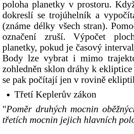
poloha planetky v prostoru. Kdy
dokreslí se trojúhelník a vypoč
(známe délky všech stran). Pomo
označení zruší. Výpočet ploch
planetky, pokud je časový interval
Body lze vybrat i mimo trajekto
zohledněn sklon dráhy k ekliptice
se pak počítají jen v rovině eklipti
Třetí Keplerův zákon
"
Poměr druhých mocnin oběžných
třetích mocnin jejich hlavních pol