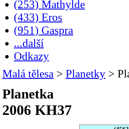
(253) Mathylde
(433) Eros
(951) Gaspra
...další
Odkazy
Malá tělesa
>
Planetky
>
Pl
Planetka
2006 KH37
(456