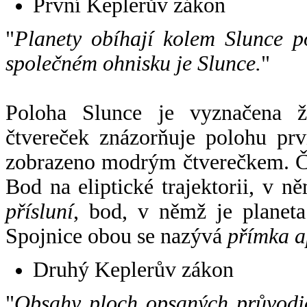
První Keplerův zákon
"
Planety obíhají kolem Slunce p
společném ohnisku je Slunce.
"
Poloha Slunce je vyznačena 
čtvereček znázorňuje polohu pr
zobrazeno modrým čtverečkem. Če
Bod na eliptické trajektorii, v n
přísluní
, bod, v němž je planet
Spojnice obou se nazývá
přímka a
Druhý Keplerův zákon
"
Obsahy ploch opsaných průvodič