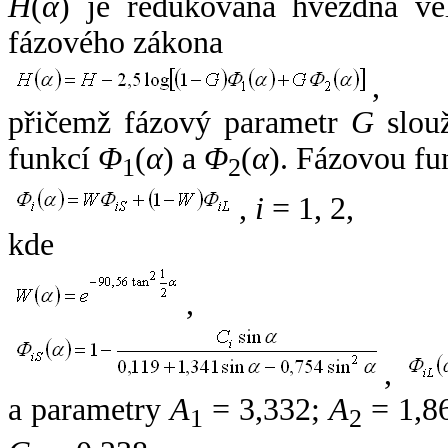
H
(
α
) je redukovaná hvězdná vel
fázového zákona
,
přičemž fázový parametr
G
slouž
funkcí
Φ
(
α
) a
Φ
(
α
). Fázovou fu
1
2
,
i
= 1, 2,
kde
,
,
a parametry
A
= 3,332;
A
= 1,8
1
2