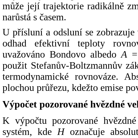
může její trajektorie radikálně zm
narůstá s časem.
U přísluní a odsluní se zobrazuje
odhad efektivní teploty rovno
uvažováno Bondovo albedo
A
= 
použit Stefanův-Boltzmannův zák
termodynamické rovnováze. Abs
plochou průřezu, kdežto emise po
Výpočet pozorované hvězdné ve
K výpočtu pozorované hvězdné v
systém, kde
H
označuje absolut