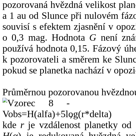
pozorovaná hvězdná velikost plan
a 1 au od Slunce při nulovém fá
souvisí s efektem zjasnění v opoz
o 0,3 mag. Hodnota
G
není zná
používá hodnota 0,15. Fázový úh
k pozorovateli a směrem ke Slunc
pokud se planetka nachází v opozi
Průměrnou pozorovanou hvězdnou 
,
kde
r
je vzdálenost planetky od
H
(
α
) je redukovaná hvězdná vel