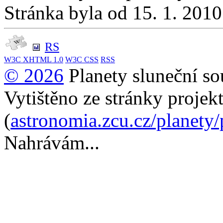
Stránka byla od 15. 1. 201
RS
W3C
XHTML 1.0
W3C
CSS
RSS
© 2026
Planety sluneční so
Vytištěno ze stránky projek
(
astronomia.zcu.cz/planety
Nahrávám...