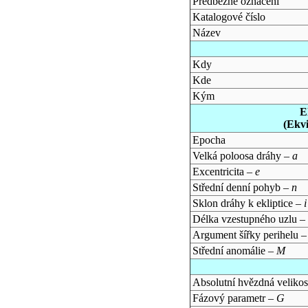
Předběžné označení
Katalogové číslo
Název
Kdy
Kde
Kým
E
(Ekv
Epocha
Velká poloosa dráhy –
a
Excentricita –
e
Střední denní pohyb –
n
Sklon dráhy k ekliptice –
i
Délka vzestupného uzlu –
Argument šířky perihelu 
Střední anomálie –
M
Absolutní hvězdná velikos
Fázový parametr –
G