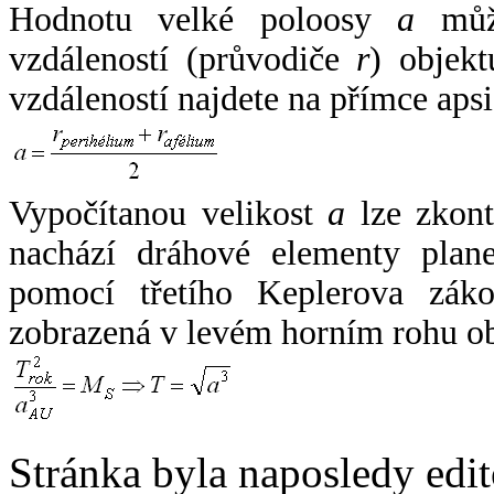
Hodnotu velké poloosy
a
může
vzdáleností (průvodiče
r
) objekt
vzdáleností najdete na přímce apsi
Vypočítanou velikost
a
lze zkont
nachází dráhové elementy plane
pomocí třetího Keplerova zák
zobrazená v levém horním rohu o
Stránka byla naposledy edi