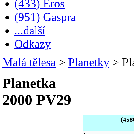
(433) Eros
(951) Gaspra
...další
Odkazy
Malá tělesa
>
Planetky
>
Pl
Planetka
2000 PV29
(458