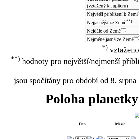
J
(vztažený k Jupiteru)
Největší přiblížení k Zemi
**)
Nejjasnější ze Země
**)
Nejdále od Země
**
Nejméně jasná ze Země
*)
vztaženo
**)
hodnoty pro největší/nejmenší přibl
jsou spočítány pro období od 8. srpna
Poloha planetky
Den
Měsíc
.