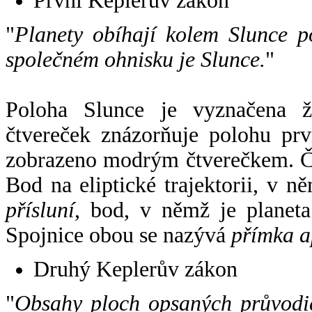
První Keplerův zákon
"
Planety obíhají kolem Slunce p
společném ohnisku je Slunce.
"
Poloha Slunce je vyznačena 
čtvereček znázorňuje polohu pr
zobrazeno modrým čtverečkem. Če
Bod na eliptické trajektorii, v n
přísluní
, bod, v němž je planet
Spojnice obou se nazývá
přímka a
Druhý Keplerův zákon
"
Obsahy ploch opsaných průvodič