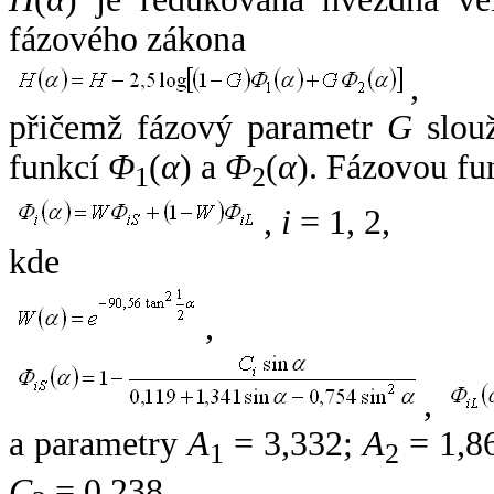
fázového zákona
,
přičemž fázový parametr
G
slouž
funkcí
Φ
(
α
) a
Φ
(
α
). Fázovou fu
1
2
,
i
= 1, 2,
kde
,
,
a parametry
A
= 3,332;
A
= 1,8
1
2
C
= 0,238.