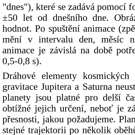
"dnes"), které se zadává pomocí 
±50 let od dnešního dne. Obráz
hodnot. Po spuštění animace (zpě
mění v intervalu den, měsíc ne
animace je závislá na době potř
0,5-0,8 s).
Dráhové elementy kosmických t
gravitace Jupitera a Saturna neu
planety jsou platné pro delší č
obtížné jejich určení, neboť je 
přesnosti, jakou požadujeme. Pla
stejné trajektorii po několik oběh