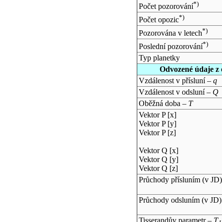
*)
Počet pozorování
*)
Počet opozic
*)
Pozorována v letech
*)
Poslední pozorování
Typ planetky
Odvozené údaje z 
Vzdálenost v přísluní –
q
Vzdálenost v odsluní –
Q
Oběžná doba –
T
Vektor P [x]
Vektor P [y]
Vektor P [z]
Vektor Q [x]
Vektor Q [y]
Vektor Q [z]
Průchody přísluním (v
JD
)
Průchody odsluním (v
JD
)
Tisserandův parametr –
T