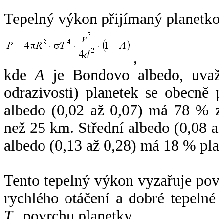
Tepelný výkon přijímaný planetko
,
kde
A
je Bondovo albedo, uvaž
odrazivosti) planetek se obecně
albedo (0,02 až 0,07) má 78 % z
než 25 km. Střední albedo (0,08 
albedo (0,13 až 0,28) má 18 % pla
Tento tepelný výkon vyzařuje po
rychlého otáčení a dobré tepelné
T
povrchu planetky