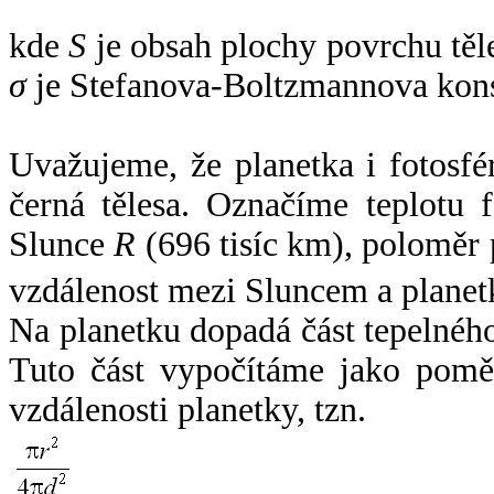
kde
S
je obsah plochy povrchu těl
σ
je Stefanova-Boltzmannova kons
Uvažujeme, že planetka i fotosfér
černá tělesa. Označíme teplotu 
Slunce
R
(696 tisíc km), poloměr
vzdálenost mezi Sluncem a plane
Na planetku dopadá část tepelnéh
Tuto část vypočítáme jako pomě
vzdálenosti planetky, tzn.