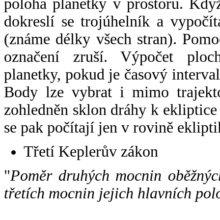
poloha planetky v prostoru. Kdy
dokreslí se trojúhelník a vypoč
(známe délky všech stran). Pomo
označení zruší. Výpočet ploch
planetky, pokud je časový interval
Body lze vybrat i mimo trajekto
zohledněn sklon dráhy k ekliptice
se pak počítají jen v rovině eklipti
Třetí Keplerův zákon
"
Poměr druhých mocnin oběžných
třetích mocnin jejich hlavních pol