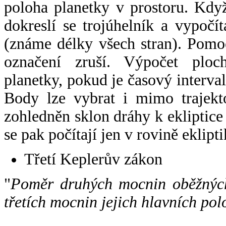
poloha planetky v prostoru. Kdy
dokreslí se trojúhelník a vypoč
(známe délky všech stran). Pomo
označení zruší. Výpočet ploch
planetky, pokud je časový interval
Body lze vybrat i mimo trajekto
zohledněn sklon dráhy k ekliptice
se pak počítají jen v rovině eklipti
Třetí Keplerův zákon
"
Poměr druhých mocnin oběžných
třetích mocnin jejich hlavních pol