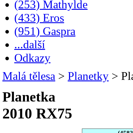
(253) Mathylde
(433) Eros
(951) Gaspra
...další
Odkazy
Malá tělesa
>
Planetky
>
Pl
Planetka
2010 RX75
(458