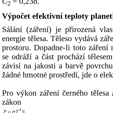
C
= 0,238.
2
Výpočet efektivní teploty plan
Sálání (záření) je přirozená vla
energie tělesa. Těleso vydává zá
prostoru. Dopadne-li toto záření n
se odráží a část prochází tělesem
závisí na jakosti a barvě povrch
žádné hmotné prostředí, jde o ele
Pro výkon záření černého tělesa
zákon