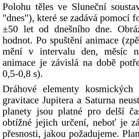
Polohu těles ve Sluneční sousta
"dnes"), které se zadává pomocí 
±50 let od dnešního dne. Obráz
hodnot. Po spuštění animace (zpě
mění v intervalu den, měsíc ne
animace je závislá na době potř
0,5-0,8 s).
Dráhové elementy kosmických t
gravitace Jupitera a Saturna neu
planety jsou platné pro delší č
obtížné jejich určení, neboť je 
přesnosti, jakou požadujeme. Pla