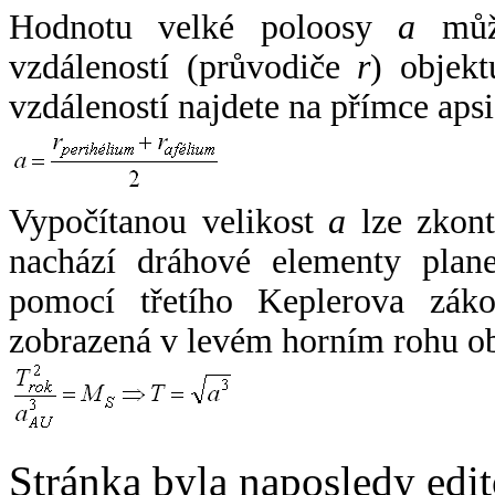
Hodnotu velké poloosy
a
může
vzdáleností (průvodiče
r
) objekt
vzdáleností najdete na přímce apsi
Vypočítanou velikost
a
lze zkont
nachází dráhové elementy plane
pomocí třetího Keplerova zák
zobrazená v levém horním rohu o
Stránka byla naposledy edi