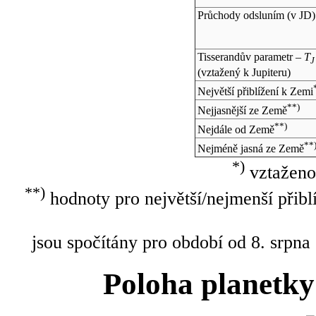
Průchody odsluním (v
JD
)
Tisserandův parametr –
T
J
(vztažený k Jupiteru)
Největší přiblížení k Zemi
**)
Nejjasnější ze Země
**)
Nejdále od Země
**
Nejméně jasná ze Země
*)
vztaženo
**)
hodnoty pro největší/nejmenší přibl
jsou spočítány pro období od 8. srpna
Poloha planetky