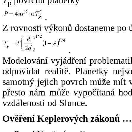
T
povrchu planetky
p
.
Z rovnosti výkonů dostaneme po 
.
Modelování vyjádření problemati
odpovídat realitě. Planetky nejso
samotný jejich povrch může mít v
přesto nám může vypočítaná hodn
vzdálenosti od Slunce.
Ověření Keplerových zákonů …