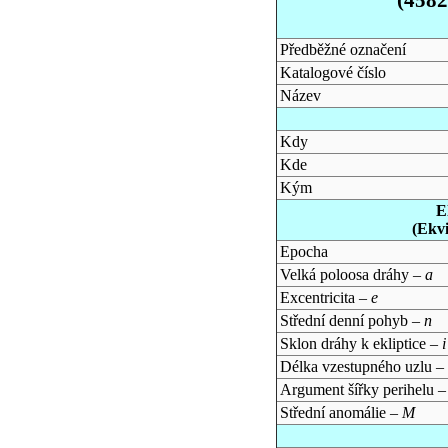
Předběžné označení
Katalogové číslo
Název
Kdy
Kde
Kým
E
(Ekv
Epocha
Velká poloosa dráhy –
a
Excentricita –
e
Střední denní pohyb –
n
Sklon dráhy k ekliptice –
i
Délka vzestupného uzlu –
Argument šířky perihelu 
Střední anomálie –
M