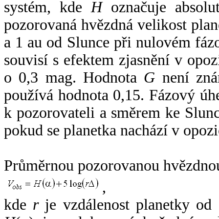
systém, kde
H
označuje absolut
pozorovaná hvězdná velikost plan
a 1 au od Slunce při nulovém fá
souvisí s efektem zjasnění v opoz
o 0,3 mag. Hodnota
G
není zná
používá hodnota 0,15. Fázový úh
k pozorovateli a směrem ke Slunc
pokud se planetka nachází v opozi
Průměrnou pozorovanou hvězdnou 
,
kde
r
je vzdálenost planetky od