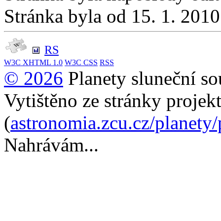
Stránka byla od 15. 1. 201
RS
W3C
XHTML 1.0
W3C
CSS
RSS
© 2026
Planety sluneční so
Vytištěno ze stránky projek
(
astronomia.zcu.cz/planety
Nahrávám...