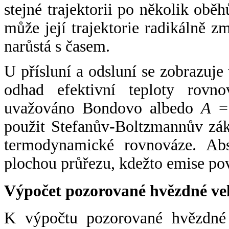
stejné trajektorii po několik oběh
může její trajektorie radikálně zm
narůstá s časem.
U přísluní a odsluní se zobrazuje
odhad efektivní teploty rovno
uvažováno Bondovo albedo
A
= 
použit Stefanův-Boltzmannův zák
termodynamické rovnováze. Abs
plochou průřezu, kdežto emise po
Výpočet pozorované hvězdné ve
K výpočtu pozorované hvězdné v