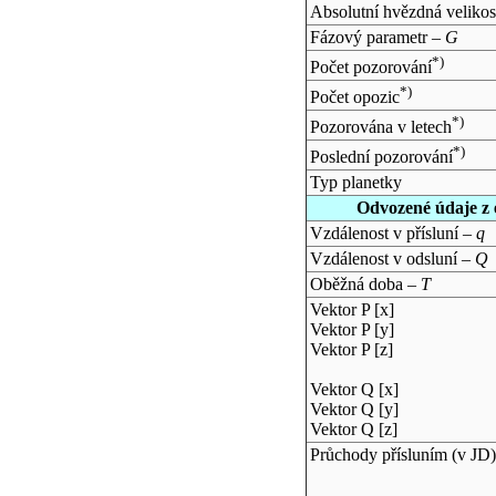
Absolutní hvězdná velikos
Fázový parametr –
G
*)
Počet pozorování
*)
Počet opozic
*)
Pozorována v letech
*)
Poslední pozorování
Typ planetky
Odvozené údaje z 
Vzdálenost v přísluní –
q
Vzdálenost v odsluní –
Q
Oběžná doba –
T
Vektor P [x]
Vektor P [y]
Vektor P [z]
Vektor Q [x]
Vektor Q [y]
Vektor Q [z]
Průchody přísluním (v
JD
)