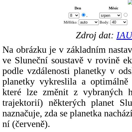
Den
Měsíc
.
Měřítko:
Body
:
Zdroj dat:
IAU
Na obrázku je v základním nastav
ve Sluneční soustavě v rovině ek
podle vzdálenosti planetky v odsl
planetky vykreslila a optimálně
které lze změnit z vybraných h
trajektorií) některých planet Sl
naznačuje, zda se planetka nacház
ní (červeně).