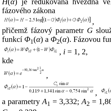
H
(
α
) je redukovaná hvězdná vel
fázového zákona
,
přičemž fázový parametr
G
slouž
funkcí
Φ
(
α
) a
Φ
(
α
). Fázovou fu
1
2
,
i
= 1, 2,
kde
,
,
a parametry
A
= 3,332;
A
= 1,8
1
2