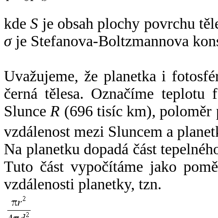
kde
S
je obsah plochy povrchu těl
σ
je Stefanova-Boltzmannova kons
Uvažujeme, že planetka i fotosfér
černá tělesa. Označíme teplotu 
Slunce
R
(696 tisíc km), poloměr
vzdálenost mezi Sluncem a plane
Na planetku dopadá část tepelnéh
Tuto část vypočítáme jako pomě
vzdálenosti planetky, tzn.