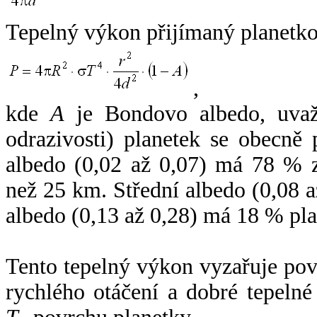
Tepelný výkon přijímaný planetko
,
kde
A
je Bondovo albedo, uvaž
odrazivosti) planetek se obecně
albedo (0,02 až 0,07) má 78 % z
než 25 km. Střední albedo (0,08 
albedo (0,13 až 0,28) má 18 % pla
Tento tepelný výkon vyzařuje po
rychlého otáčení a dobré tepelné