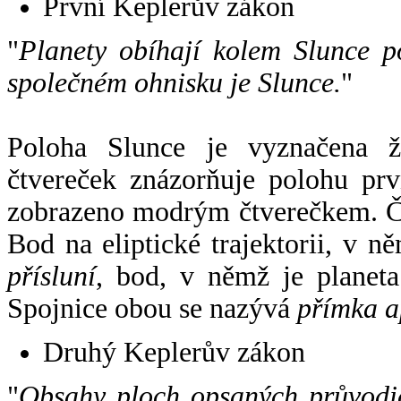
První Keplerův zákon
"
Planety obíhají kolem Slunce p
společném ohnisku je Slunce.
"
Poloha Slunce je vyznačena 
čtvereček znázorňuje polohu pr
zobrazeno modrým čtverečkem. Če
Bod na eliptické trajektorii, v n
přísluní
, bod, v němž je planet
Spojnice obou se nazývá
přímka a
Druhý Keplerův zákon
"
Obsahy ploch opsaných průvodič