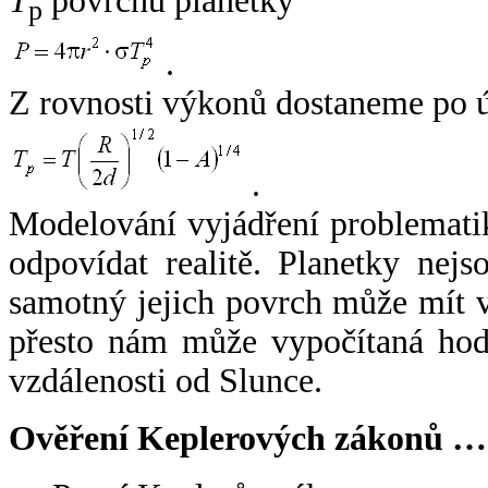
T
povrchu planetky
p
.
Z rovnosti výkonů dostaneme po 
.
Modelování vyjádření problemati
odpovídat realitě. Planetky nejso
samotný jejich povrch může mít v
přesto nám může vypočítaná hodn
vzdálenosti od Slunce.
Ověření Keplerových zákonů …