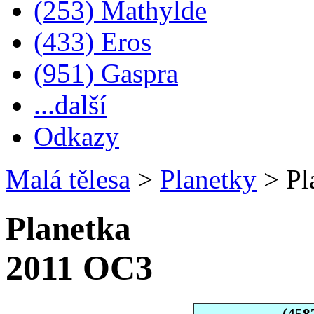
(253) Mathylde
(433) Eros
(951) Gaspra
...další
Odkazy
Malá tělesa
>
Planetky
>
Pl
Planetka
2011 OC3
(458