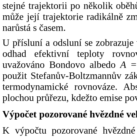
stejné trajektorii po několik oběh
může její trajektorie radikálně zm
narůstá s časem.
U přísluní a odsluní se zobrazuje
odhad efektivní teploty rovno
uvažováno Bondovo albedo
A
= 
použit Stefanův-Boltzmannův zák
termodynamické rovnováze. Abs
plochou průřezu, kdežto emise po
Výpočet pozorované hvězdné ve
K výpočtu pozorované hvězdné v