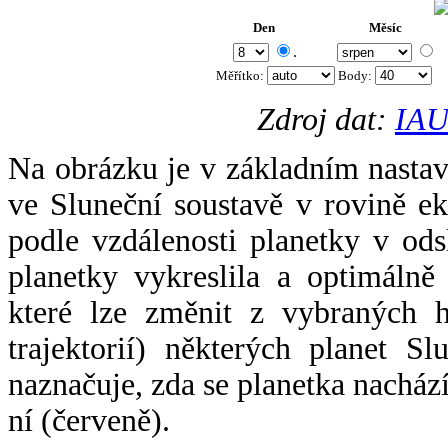
Den
Měsíc
.
Měřítko:
Body
:
Zdroj dat:
IAU
Na obrázku je v základním nastav
ve Sluneční soustavě v rovině ek
podle vzdálenosti planetky v odsl
planetky vykreslila a optimálně
které lze změnit z vybraných h
trajektorií) některých planet Sl
naznačuje, zda se planetka nacház
ní (červeně).