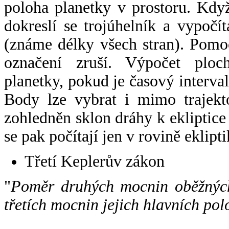
poloha planetky v prostoru. Kdy
dokreslí se trojúhelník a vypoč
(známe délky všech stran). Pomo
označení zruší. Výpočet ploch
planetky, pokud je časový interval
Body lze vybrat i mimo trajekto
zohledněn sklon dráhy k ekliptice
se pak počítají jen v rovině eklipti
Třetí Keplerův zákon
"
Poměr druhých mocnin oběžných
třetích mocnin jejich hlavních pol