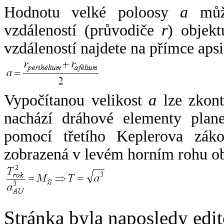
Hodnotu velké poloosy
a
může
vzdáleností (průvodiče
r
) objekt
vzdáleností najdete na přímce apsi
Vypočítanou velikost
a
lze zkont
nachází dráhové elementy plane
pomocí třetího Keplerova zák
zobrazená v levém horním rohu o
Stránka byla naposledy edi