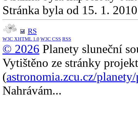
Stránka byla od 15. 1. 201
RS
W3C
XHTML 1.0
W3C
CSS
RSS
© 2026
Planety sluneční so
Vytištěno ze stránky projek
(
astronomia.zcu.cz/planety
Nahrávám...