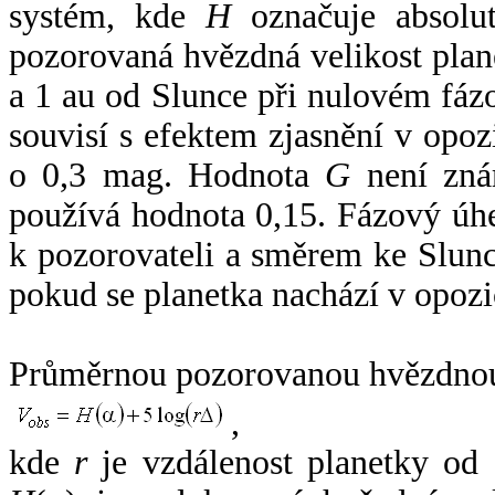
systém, kde
H
označuje absolut
pozorovaná hvězdná velikost plan
a 1 au od Slunce při nulovém fá
souvisí s efektem zjasnění v opoz
o 0,3 mag. Hodnota
G
není zná
používá hodnota 0,15. Fázový úh
k pozorovateli a směrem ke Slunc
pokud se planetka nachází v opozi
Průměrnou pozorovanou hvězdnou 
,
kde
r
je vzdálenost planetky od