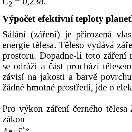
C
= 0,238.
2
Výpočet efektivní teploty plan
Sálání (záření) je přirozená vla
energie tělesa. Těleso vydává zá
prostoru. Dopadne-li toto záření n
se odráží a část prochází tělesem
závisí na jakosti a barvě povrch
žádné hmotné prostředí, jde o ele
Pro výkon záření černého tělesa
zákon