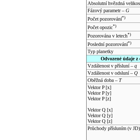
Absolutní hvězdná velikos
Fázový parametr –
G
*)
Počet pozorování
*)
Počet opozic
*)
Pozorována v letech
*)
Poslední pozorování
Typ planetky
Odvozené údaje z 
Vzdálenost v přísluní –
q
Vzdálenost v odsluní –
Q
Oběžná doba –
T
Vektor P [x]
Vektor P [y]
Vektor P [z]
Vektor Q [x]
Vektor Q [y]
Vektor Q [z]
Průchody přísluním (v
JD
)