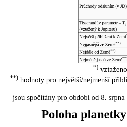
Průchody odsluním (v
JD
)
Tisserandův parametr –
T
J
(vztažený k Jupiteru)
Největší přiblížení k Zemi
**)
Nejjasnější ze Země
**)
Nejdále od Země
**
Nejméně jasná ze Země
*)
vztaženo
**)
hodnoty pro největší/nejmenší přibl
jsou spočítány pro období od 8. srpna
Poloha planetky