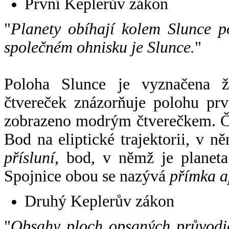
První Keplerův zákon
"
Planety obíhají kolem Slunce p
společném ohnisku je Slunce.
"
Poloha Slunce je vyznačena 
čtvereček znázorňuje polohu pr
zobrazeno modrým čtverečkem. Če
Bod na eliptické trajektorii, v n
přísluní
, bod, v němž je planet
Spojnice obou se nazývá
přímka a
Druhý Keplerův zákon
"
Obsahy ploch opsaných průvodič