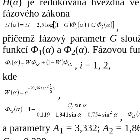
H
(
α
) je redukovaná hvězdná vel
fázového zákona
,
přičemž fázový parametr
G
slouž
funkcí
Φ
(
α
) a
Φ
(
α
). Fázovou fu
1
2
,
i
= 1, 2,
kde
,
,
a parametry
A
= 3,332;
A
= 1,8
1
2