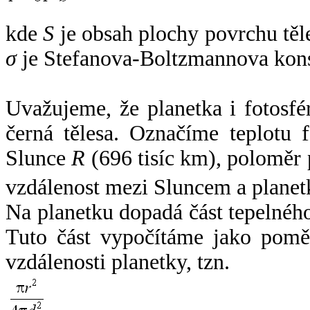
kde
S
je obsah plochy povrchu těl
σ
je Stefanova-Boltzmannova kons
Uvažujeme, že planetka i fotosfér
černá tělesa. Označíme teplotu 
Slunce
R
(696 tisíc km), poloměr
vzdálenost mezi Sluncem a plane
Na planetku dopadá část tepelnéh
Tuto část vypočítáme jako pomě
vzdálenosti planetky, tzn.