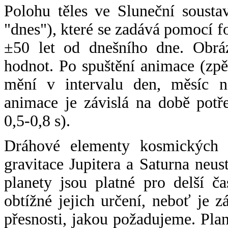
Polohu těles ve Sluneční sousta
"dnes"), které se zadává pomocí 
±50 let od dnešního dne. Obráz
hodnot. Po spuštění animace (zpě
mění v intervalu den, měsíc ne
animace je závislá na době potř
0,5-0,8 s).
Dráhové elementy kosmických t
gravitace Jupitera a Saturna neu
planety jsou platné pro delší č
obtížné jejich určení, neboť je 
přesnosti, jakou požadujeme. Pla