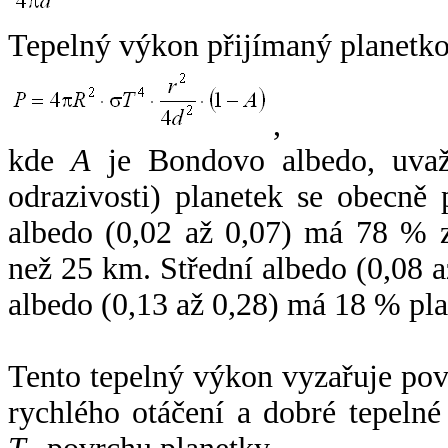
Tepelný výkon přijímaný planetko
,
kde
A
je Bondovo albedo, uvaž
odrazivosti) planetek se obecně
albedo (0,02 až 0,07) má 78 % z
než 25 km. Střední albedo (0,08 
albedo (0,13 až 0,28) má 18 % pla
Tento tepelný výkon vyzařuje po
rychlého otáčení a dobré tepelné