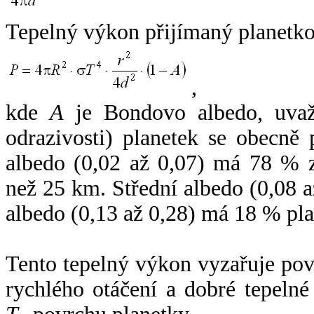
Tepelný výkon přijímaný planetko
,
kde
A
je Bondovo albedo, uvaž
odrazivosti) planetek se obecně
albedo (0,02 až 0,07) má 78 % z
než 25 km. Střední albedo (0,08 
albedo (0,13 až 0,28) má 18 % pla
Tento tepelný výkon vyzařuje po
rychlého otáčení a dobré tepelné