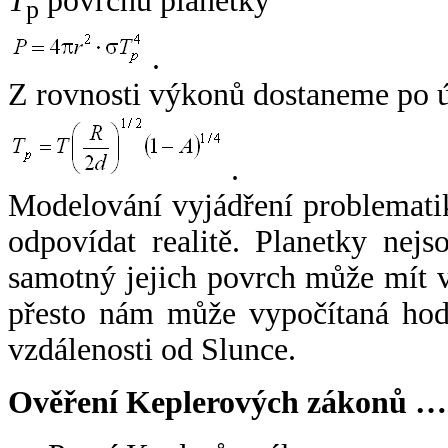
T
povrchu planetky
p
.
Z rovnosti výkonů dostaneme po 
.
Modelování vyjádření problemati
odpovídat realitě. Planetky nejso
samotný jejich povrch může mít v
přesto nám může vypočítaná hodn
vzdálenosti od Slunce.
Ověření Keplerových zákonů …