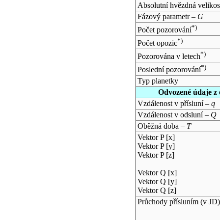
Absolutní hvězdná velikos
Fázový parametr –
G
*)
Počet pozorování
*)
Počet opozic
*)
Pozorována v letech
*)
Poslední pozorování
Typ planetky
Odvozené údaje z 
Vzdálenost v přísluní –
q
Vzdálenost v odsluní –
Q
Oběžná doba –
T
Vektor P [x]
Vektor P [y]
Vektor P [z]
Vektor Q [x]
Vektor Q [y]
Vektor Q [z]
Průchody přísluním (v
JD
)