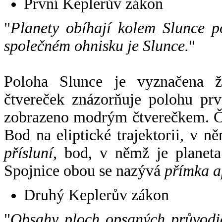
První Keplerův zákon
"
Planety obíhají kolem Slunce p
společném ohnisku je Slunce.
"
Poloha Slunce je vyznačena 
čtvereček znázorňuje polohu pr
zobrazeno modrým čtverečkem. Če
Bod na eliptické trajektorii, v n
přísluní
, bod, v němž je planet
Spojnice obou se nazývá
přímka a
Druhý Keplerův zákon
"
Obsahy ploch opsaných průvodič