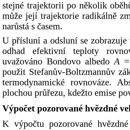
stejné trajektorii po několik oběh
může její trajektorie radikálně zm
narůstá s časem.
U přísluní a odsluní se zobrazuje
odhad efektivní teploty rovno
uvažováno Bondovo albedo
A
= 
použit Stefanův-Boltzmannův zák
termodynamické rovnováze. Abs
plochou průřezu, kdežto emise po
Výpočet pozorované hvězdné ve
K výpočtu pozorované hvězdné v