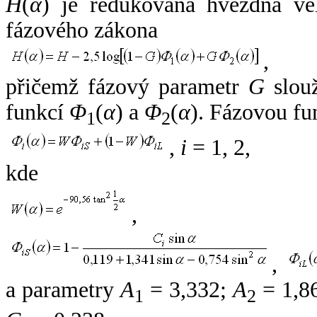
H
(
α
) je redukovaná hvězdná vel
fázového zákona
,
přičemž fázový parametr
G
slouž
funkcí
Φ
(
α
) a
Φ
(
α
). Fázovou fu
1
2
,
i
= 1, 2,
kde
,
,
a parametry
A
= 3,332;
A
= 1,8
1
2