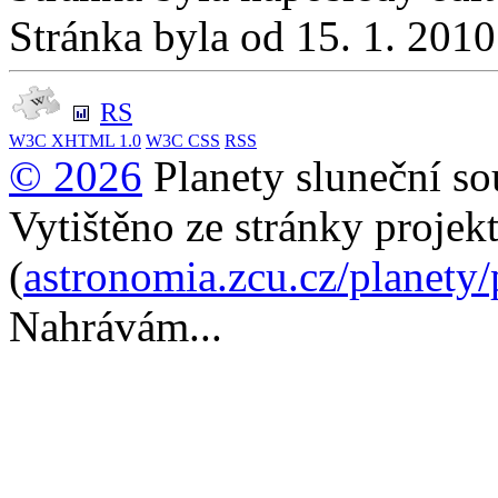
Stránka byla od 15. 1. 201
RS
W3C
XHTML 1.0
W3C
CSS
RSS
© 2026
Planety sluneční so
Vytištěno ze stránky projek
(
astronomia.zcu.cz/planety
Nahrávám...