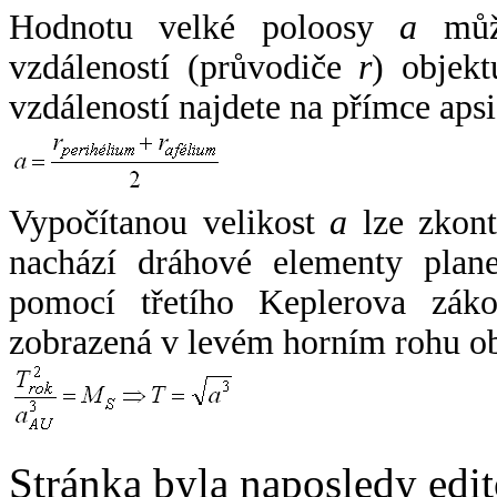
Hodnotu velké poloosy
a
může
vzdáleností (průvodiče
r
) objekt
vzdáleností najdete na přímce apsi
Vypočítanou velikost
a
lze zkont
nachází dráhové elementy plane
pomocí třetího Keplerova zák
zobrazená v levém horním rohu o
Stránka byla naposledy edi