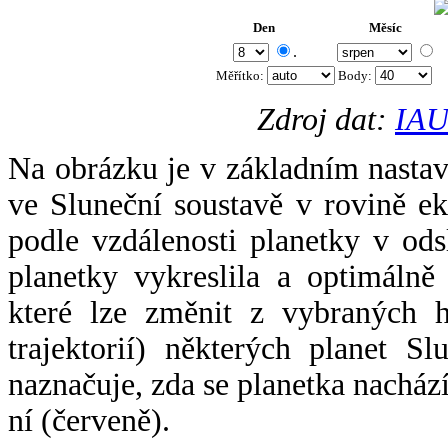
Den
Měsíc
.
Měřítko:
Body
:
Zdroj dat:
IAU
Na obrázku je v základním nastav
ve Sluneční soustavě v rovině ek
podle vzdálenosti planetky v odsl
planetky vykreslila a optimálně
které lze změnit z vybraných h
trajektorií) některých planet Sl
naznačuje, zda se planetka nacház
ní (červeně).