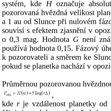
systém, kde
H
označuje absolut
pozorovaná hvězdná velikost plan
a 1 au od Slunce při nulovém fá
souvisí s efektem zjasnění v opoz
o 0,3 mag. Hodnota
G
není zná
používá hodnota 0,15. Fázový úh
k pozorovateli a směrem ke Slunc
pokud se planetka nachází v opozi
Průměrnou pozorovanou hvězdnou 
,
kde
r
je vzdálenost planetky od