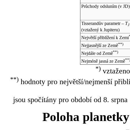
Průchody odsluním (v
JD
)
Tisserandův parametr –
T
J
(vztažený k Jupiteru)
Největší přiblížení k Zemi
**)
Nejjasnější ze Země
**)
Nejdále od Země
**
Nejméně jasná ze Země
*)
vztaženo
**)
hodnoty pro největší/nejmenší přibl
jsou spočítány pro období od 8. srpna
Poloha planetky