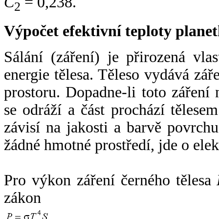
C
= 0,238.
2
Výpočet efektivní teploty plan
Sálání (záření) je přirozená vla
energie tělesa. Těleso vydává zá
prostoru. Dopadne-li toto záření n
se odráží a část prochází tělesem
závisí na jakosti a barvě povrch
žádné hmotné prostředí, jde o ele
Pro výkon záření černého tělesa
zákon