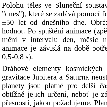
Polohu těles ve Sluneční sousta
"dnes"), které se zadává pomocí 
±50 let od dnešního dne. Obráz
hodnot. Po spuštění animace (zpě
mění v intervalu den, měsíc ne
animace je závislá na době potř
0,5-0,8 s).
Dráhové elementy kosmických t
gravitace Jupitera a Saturna neu
planety jsou platné pro delší č
obtížné jejich určení, neboť je 
přesnosti, jakou požadujeme. Pla