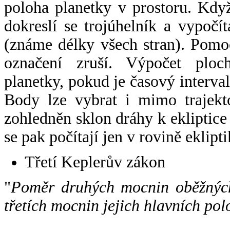
poloha planetky v prostoru. Kdy
dokreslí se trojúhelník a vypoč
(známe délky všech stran). Pomo
označení zruší. Výpočet ploch
planetky, pokud je časový interval
Body lze vybrat i mimo trajekto
zohledněn sklon dráhy k ekliptice
se pak počítají jen v rovině eklipti
Třetí Keplerův zákon
"
Poměr druhých mocnin oběžných
třetích mocnin jejich hlavních pol