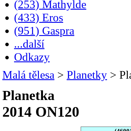
(253) Mathylde
(433) Eros
(951) Gaspra
...další
Odkazy
Malá tělesa
>
Planetky
>
Pl
Planetka
2014 ON120
(4600