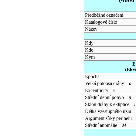
Předběžné označení
Katalogové číslo
Název
Kdy
Kde
Kým
E
(Ekv
Epocha
Velká poloosa dráhy –
a
Excentricita –
e
Střední denní pohyb –
n
Sklon dráhy k ekliptice –
i
Délka vzestupného uzlu –
Argument šířky perihelu 
Střední anomálie –
M