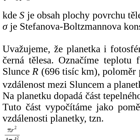
kde
S
je obsah plochy povrchu těl
σ
je Stefanova-Boltzmannova kons
Uvažujeme, že planetka i fotosfér
černá tělesa. Označíme teplotu 
Slunce
R
(696 tisíc km), poloměr
vzdálenost mezi Sluncem a plane
Na planetku dopadá část tepelnéh
Tuto část vypočítáme jako pomě
vzdálenosti planetky, tzn.