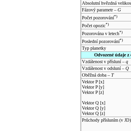
Absolutní hvězdná velikos
Fázový parametr –
G
*)
Počet pozorování
*)
Počet opozic
*)
Pozorována v letech
*)
Poslední pozorování
Typ planetky
Odvozené údaje z 
Vzdálenost v přísluní –
q
Vzdálenost v odsluní –
Q
Oběžná doba –
T
Vektor P [x]
Vektor P [y]
Vektor P [z]
Vektor Q [x]
Vektor Q [y]
Vektor Q [z]
Průchody přísluním (v
JD
)