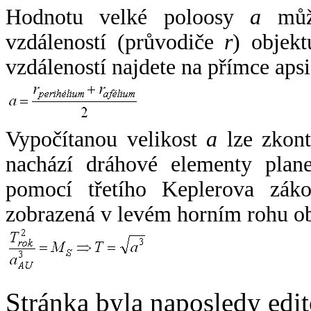
Hodnotu velké poloosy
a
může
vzdáleností (průvodiče
r
) objekt
vzdáleností najdete na přímce apsi
Vypočítanou velikost
a
lze zkont
nachází dráhové elementy plane
pomocí třetího Keplerova zák
zobrazená v levém horním rohu o
Stránka byla naposledy edi