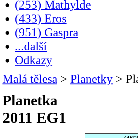
(253) Mathylde
(433) Eros
(951) Gaspra
...další
Odkazy
Malá tělesa
>
Planetky
>
Pl
Planetka
2011 EG1
(465