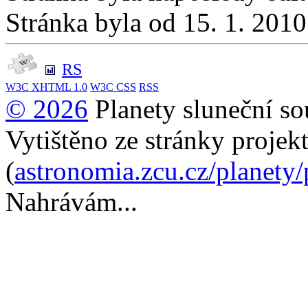
Stránka byla od 15. 1. 201
RS
W3C
XHTML 1.0
W3C
CSS
RSS
© 2026
Planety sluneční so
Vytištěno ze stránky projek
(
astronomia.zcu.cz/planety
Nahrávám...