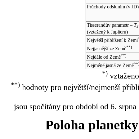
Průchody odsluním (v
JD
)
Tisserandův parametr –
T
J
(vztažený k Jupiteru)
Největší přiblížení k Zemi
**)
Nejjasnější ze Země
**)
Nejdále od Země
**
Nejméně jasná ze Země
*)
vztaženo
**)
hodnoty pro největší/nejmenší přibl
jsou spočítány pro období od 6. srpna
Poloha planetky