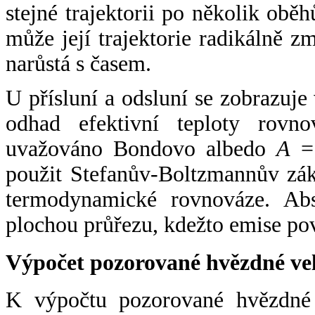
stejné trajektorii po několik oběh
může její trajektorie radikálně zm
narůstá s časem.
U přísluní a odsluní se zobrazuje
odhad efektivní teploty rovno
uvažováno Bondovo albedo
A
= 
použit Stefanův-Boltzmannův zák
termodynamické rovnováze. Abs
plochou průřezu, kdežto emise po
Výpočet pozorované hvězdné ve
K výpočtu pozorované hvězdné v