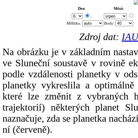
Den
Měsíc
.
Měřítko:
Body
:
Zdroj dat:
IAU
Na obrázku je v základním nastav
ve Sluneční soustavě v rovině ek
podle vzdálenosti planetky v odsl
planetky vykreslila a optimálně
které lze změnit z vybraných h
trajektorií) některých planet Sl
naznačuje, zda se planetka nacház
ní (červeně).