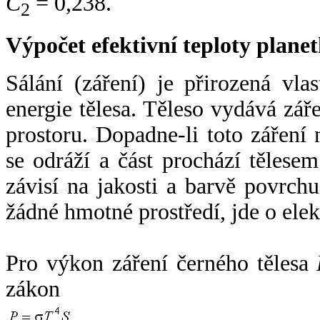
C
= 0,238.
2
Výpočet efektivní teploty plan
Sálání (záření) je přirozená vla
energie tělesa. Těleso vydává zá
prostoru. Dopadne-li toto záření n
se odráží a část prochází tělesem
závisí na jakosti a barvě povrch
žádné hmotné prostředí, jde o ele
Pro výkon záření černého tělesa
zákon