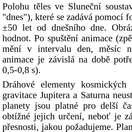
Polohu těles ve Sluneční sousta
"dnes"), které se zadává pomocí 
±50 let od dnešního dne. Obráz
hodnot. Po spuštění animace (zpě
mění v intervalu den, měsíc ne
animace je závislá na době potř
0,5-0,8 s).
Dráhové elementy kosmických t
gravitace Jupitera a Saturna neu
planety jsou platné pro delší č
obtížné jejich určení, neboť je 
přesnosti, jakou požadujeme. Pla