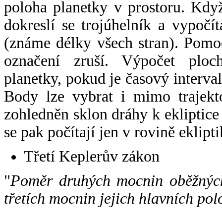
poloha planetky v prostoru. Kdy
dokreslí se trojúhelník a vypoč
(známe délky všech stran). Pomo
označení zruší. Výpočet ploch
planetky, pokud je časový interval
Body lze vybrat i mimo trajekto
zohledněn sklon dráhy k ekliptice
se pak počítají jen v rovině eklipti
Třetí Keplerův zákon
"
Poměr druhých mocnin oběžných
třetích mocnin jejich hlavních pol