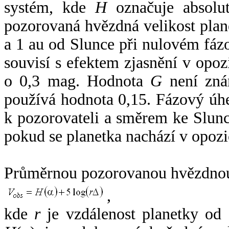
systém, kde
H
označuje absolut
pozorovaná hvězdná velikost plan
a 1 au od Slunce při nulovém fá
souvisí s efektem zjasnění v opoz
o 0,3 mag. Hodnota
G
není zná
používá hodnota 0,15. Fázový úh
k pozorovateli a směrem ke Slunc
pokud se planetka nachází v opozi
Průměrnou pozorovanou hvězdnou 
,
kde
r
je vzdálenost planetky od