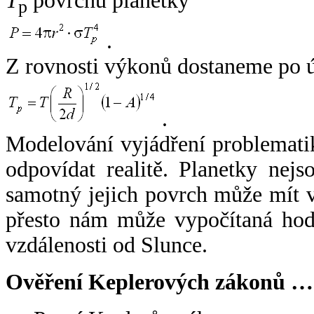
T
povrchu planetky
p
.
Z rovnosti výkonů dostaneme po 
.
Modelování vyjádření problemati
odpovídat realitě. Planetky nejso
samotný jejich povrch může mít v
přesto nám může vypočítaná hodn
vzdálenosti od Slunce.
Ověření Keplerových zákonů …