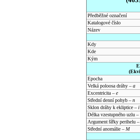
Předběžné označení
Katalogové číslo
Název
Kdy
Kde
Kým
E
(Ekv
Epocha
Velká poloosa dráhy –
a
Excentricita –
e
Střední denní pohyb –
n
Sklon dráhy k ekliptice –
i
Délka vzestupného uzlu –
Argument šířky perihelu 
Střední anomálie –
M