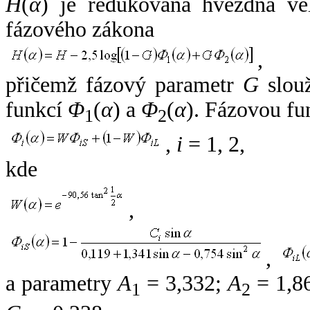
H
(
α
) je redukovaná hvězdná vel
fázového zákona
,
přičemž fázový parametr
G
slouž
funkcí
Φ
(
α
) a
Φ
(
α
). Fázovou fu
1
2
,
i
= 1, 2,
kde
,
,
a parametry
A
= 3,332;
A
= 1,8
1
2