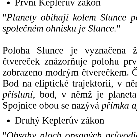
První Keplerův zákon
"
Planety obíhají kolem Slunce p
společném ohnisku je Slunce.
"
Poloha Slunce je vyznačena 
čtvereček znázorňuje polohu pr
zobrazeno modrým čtverečkem. Če
Bod na eliptické trajektorii, v n
přísluní
, bod, v němž je planet
Spojnice obou se nazývá
přímka a
Druhý Keplerův zákon
"
Obsahy ploch opsaných průvodič