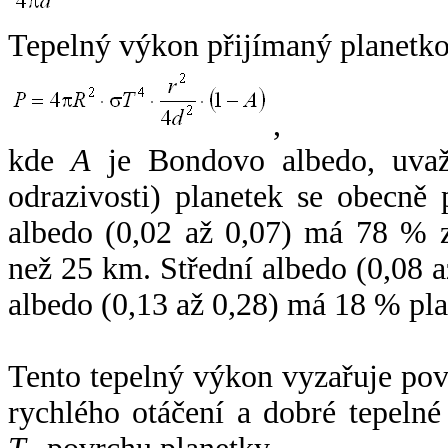
Tepelný výkon přijímaný planetko
,
kde
A
je Bondovo albedo, uvaž
odrazivosti) planetek se obecně
albedo (0,02 až 0,07) má 78 % z
než 25 km. Střední albedo (0,08 
albedo (0,13 až 0,28) má 18 % pla
Tento tepelný výkon vyzařuje po
rychlého otáčení a dobré tepelné