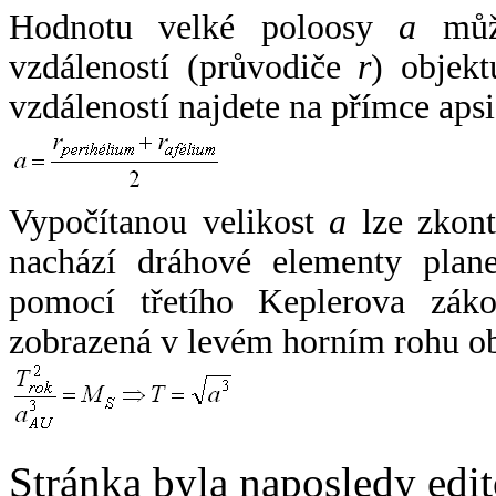
Hodnotu velké poloosy
a
může
vzdáleností (průvodiče
r
) objekt
vzdáleností najdete na přímce apsi
Vypočítanou velikost
a
lze zkont
nachází dráhové elementy plane
pomocí třetího Keplerova zák
zobrazená v levém horním rohu o
Stránka byla naposledy edi