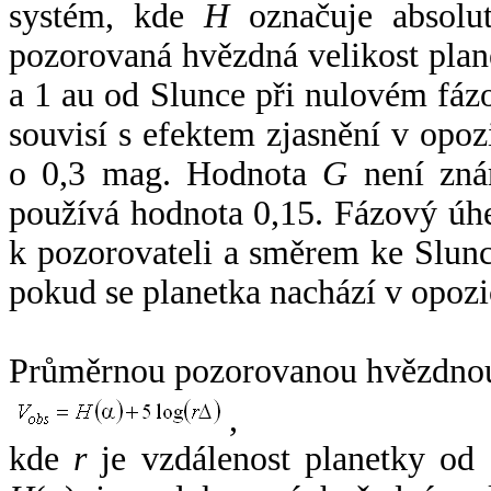
systém, kde
H
označuje absolut
pozorovaná hvězdná velikost plan
a 1 au od Slunce při nulovém fá
souvisí s efektem zjasnění v opoz
o 0,3 mag. Hodnota
G
není zná
používá hodnota 0,15. Fázový úh
k pozorovateli a směrem ke Slunc
pokud se planetka nachází v opozi
Průměrnou pozorovanou hvězdnou 
,
kde
r
je vzdálenost planetky od