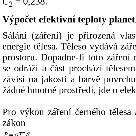
C
= 0,238.
2
Výpočet efektivní teploty plan
Sálání (záření) je přirozená vla
energie tělesa. Těleso vydává zá
prostoru. Dopadne-li toto záření n
se odráží a část prochází tělesem
závisí na jakosti a barvě povrch
žádné hmotné prostředí, jde o ele
Pro výkon záření černého tělesa
zákon