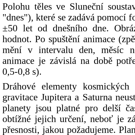
Polohu těles ve Sluneční sousta
"dnes"), které se zadává pomocí 
±50 let od dnešního dne. Obráz
hodnot. Po spuštění animace (zpě
mění v intervalu den, měsíc ne
animace je závislá na době potř
0,5-0,8 s).
Dráhové elementy kosmických t
gravitace Jupitera a Saturna neu
planety jsou platné pro delší č
obtížné jejich určení, neboť je 
přesnosti, jakou požadujeme. Pla