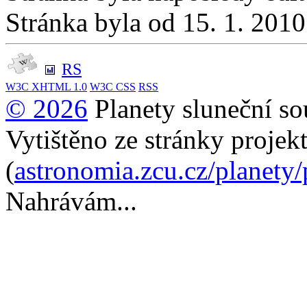
Stránka byla od 15. 1. 201
RS
W3C
XHTML 1.0
W3C
CSS
RSS
© 2026
Planety sluneční so
Vytištěno ze stránky projek
(
astronomia.zcu.cz/planety
Nahrávám...