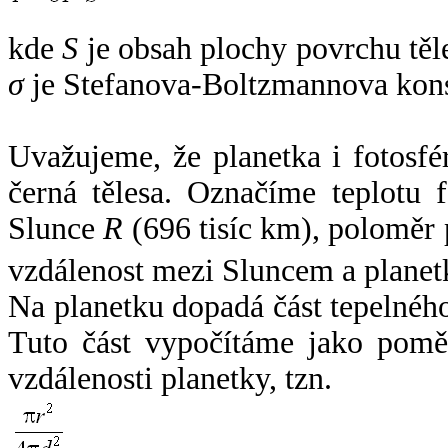
kde
S
je obsah plochy povrchu těl
σ
je Stefanova-Boltzmannova kons
Uvažujeme, že planetka i fotosfér
černá tělesa. Označíme teplotu 
Slunce
R
(696 tisíc km), poloměr
vzdálenost mezi Sluncem a plane
Na planetku dopadá část tepelnéh
Tuto část vypočítáme jako pomě
vzdálenosti planetky, tzn.