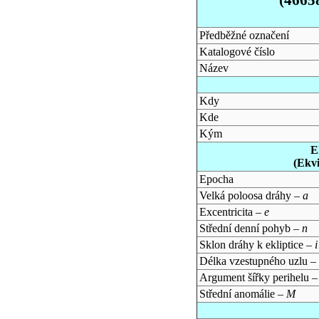
Předběžné označení
Katalogové číslo
Název
Kdy
Kde
Kým
E
(Ekv
Epocha
Velká poloosa dráhy –
a
Excentricita –
e
Střední denní pohyb –
n
Sklon dráhy k ekliptice –
i
Délka vzestupného uzlu –
Argument šířky perihelu 
Střední anomálie –
M