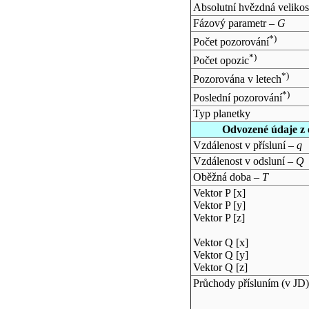
Absolutní hvězdná velikos
Fázový parametr –
G
*)
Počet pozorování
*)
Počet opozic
*)
Pozorována v letech
*)
Poslední pozorování
Typ planetky
Odvozené údaje z 
Vzdálenost v přísluní –
q
Vzdálenost v odsluní –
Q
Oběžná doba –
T
Vektor P [x]
Vektor P [y]
Vektor P [z]
Vektor Q [x]
Vektor Q [y]
Vektor Q [z]
Průchody přísluním (v
JD
)