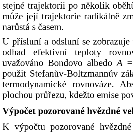
stejné trajektorii po několik oběh
může její trajektorie radikálně zm
narůstá s časem.
U přísluní a odsluní se zobrazuje
odhad efektivní teploty rovno
uvažováno Bondovo albedo
A
= 
použit Stefanův-Boltzmannův zák
termodynamické rovnováze. Abs
plochou průřezu, kdežto emise po
Výpočet pozorované hvězdné ve
K výpočtu pozorované hvězdné v