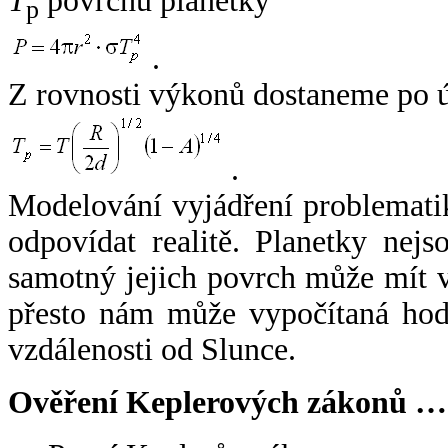
T
povrchu planetky
p
.
Z rovnosti výkonů dostaneme po 
.
Modelování vyjádření problemati
odpovídat realitě. Planetky nejso
samotný jejich povrch může mít v
přesto nám může vypočítaná hodn
vzdálenosti od Slunce.
Ověření Keplerových zákonů …