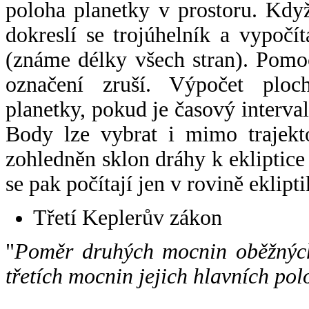
poloha planetky v prostoru. Kdy
dokreslí se trojúhelník a vypoč
(známe délky všech stran). Pomo
označení zruší. Výpočet ploch
planetky, pokud je časový interval
Body lze vybrat i mimo trajekto
zohledněn sklon dráhy k ekliptice
se pak počítají jen v rovině eklipti
Třetí Keplerův zákon
"
Poměr druhých mocnin oběžných
třetích mocnin jejich hlavních pol