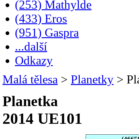
(253) Mathylde
(433) Eros
(951) Gaspra
...další
Odkazy
Malá tělesa
>
Planetky
>
Pl
Planetka
2014 UE101
(4665