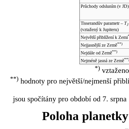
Průchody odsluním (v
JD
)
Tisserandův parametr –
T
J
(vztažený k Jupiteru)
Největší přiblížení k Zemi
**)
Nejjasnější ze Země
**)
Nejdále od Země
**
Nejméně jasná ze Země
*)
vztaženo
**)
hodnoty pro největší/nejmenší přibl
jsou spočítány pro období od 7. srpna
Poloha planetky