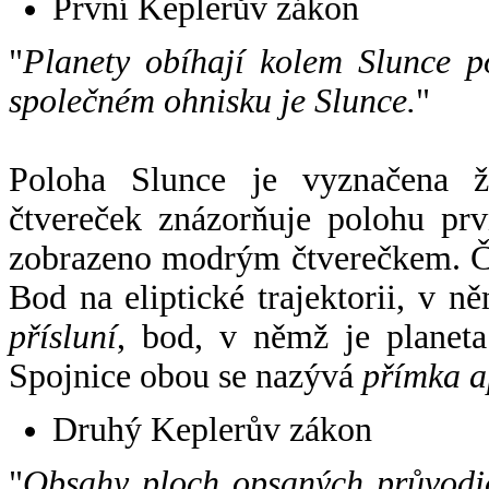
První Keplerův zákon
"
Planety obíhají kolem Slunce p
společném ohnisku je Slunce.
"
Poloha Slunce je vyznačena 
čtvereček znázorňuje polohu pr
zobrazeno modrým čtverečkem. Če
Bod na eliptické trajektorii, v n
přísluní
, bod, v němž je planet
Spojnice obou se nazývá
přímka a
Druhý Keplerův zákon
"
Obsahy ploch opsaných průvodič