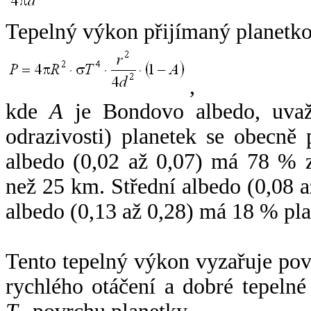
Tepelný výkon přijímaný planetko
,
kde
A
je Bondovo albedo, uvaž
odrazivosti) planetek se obecně
albedo (0,02 až 0,07) má 78 % z
než 25 km. Střední albedo (0,08 
albedo (0,13 až 0,28) má 18 % pla
Tento tepelný výkon vyzařuje po
rychlého otáčení a dobré tepelné