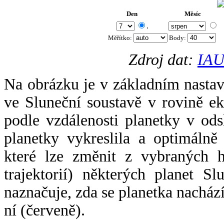
Den
Měsíc
.
Měřítko:
Body
:
Zdroj dat:
IAU
Na obrázku je v základním nastav
ve Sluneční soustavě v rovině ek
podle vzdálenosti planetky v odsl
planetky vykreslila a optimálně
které lze změnit z vybraných h
trajektorií) některých planet Sl
naznačuje, zda se planetka nacház
ní (červeně).