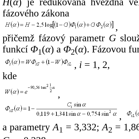
H
(
α
) je redukovaná hvězdná vel
fázového zákona
,
přičemž fázový parametr
G
slouž
funkcí
Φ
(
α
) a
Φ
(
α
). Fázovou fu
1
2
,
i
= 1, 2,
kde
,
,
a parametry
A
= 3,332;
A
= 1,8
1
2