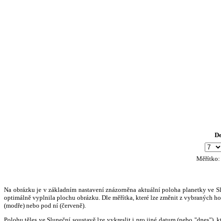
D
Měřítko
Na obrázku je v základním nastavení znázorněna aktuální poloha planetky ve Slun
optimálně vyplnila plochu obrázku. Dle měřítka, které lze změnit z vybraných hod
(modře) nebo pod ní (červeně).
Polohu těles ve Sluneční soustavě lze vykreslit i pro jiné datum (nebo "dnes")