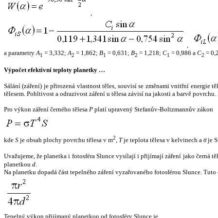
,
,
a parametry
A
= 3,332;
A
= 1,862;
B
= 0,631;
B
= 1,218;
C
= 0,986 a
C
= 0,
1
2
1
2
1
2
Výpočet efektivní teploty planetky …
Sálání (záření) je přirozená vlastnost těles, souvisí se změnami vnitřní energie 
tělesem. Pohltivost a odrazivost záření u tělesa závisí na jakosti a barvě povrch
Pro výkon záření černého tělesa
P
platí upravený Stefanův-Boltzmannův zákon
2
kde
S
je obsah plochy povrchu tělesa v m
,
T
je teplota tělesa v kelvinech a
σ
je S
Uvažujeme, že planetka i fotosféra Slunce vysílají i přijímají záření jako černá 
planetkou
d
.
Na planetku dopadá část tepelného záření vyzařovaného fotosférou Slunce. Tuto 
Tepelný výkon přijímaný planetkou od fotosféry Slunce je