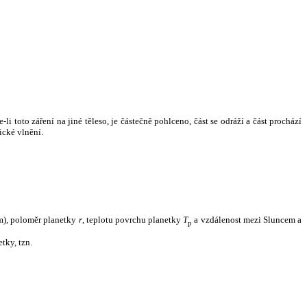
i toto záření na jiné těleso, je částečně pohlceno, část se odráží a část prochází
ické vlnění.
m), poloměr planetky
r
, teplotu povrchu planetky
T
a vzdálenost mezi Sluncem a
p
tky, tzn.