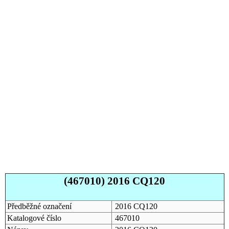
(467010) 2016 CQ120
Předběžné označení
2016 CQ120
Katalogové číslo
467010