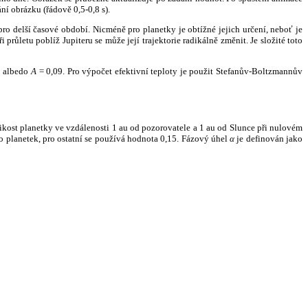
ní obrázku (řádově 0,5-0,8 s).
ro delší časové období. Nicméně pro planetky je obtížné jejich určení, neboť je
růletu poblíž Jupiteru se může její trajektorie radikálně změnit. Je složité toto
o albedo
A
= 0,09. Pro výpočet efektivní teploty je použit Stefanův-Boltzmannův
kost planetky ve vzdálenosti 1 au od pozorovatele a 1 au od Slunce při nulovém
planetek, pro ostatní se používá hodnota 0,15. Fázový úhel
α
je definován jako