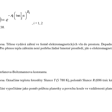
,
i
= 1, 2
238.
tělesa. Těleso vydává záření ve formě elektromagnetických vln do prostoru. Dopadne-l
u. Pro přenos tepla zářením není potřeba žádné hmotné prostředí, jde o elektromagnet
tefanova-Boltzmannova konstanta.
tělesa. Označíme teplotu fotosféry Slunce
T
(5 780 K), poloměr Slunce
R
(696 tisíc k
část vypočítáme jako poměr průřezu planetky a povrchu koule ve vzdálenosti plane