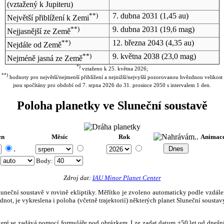
(vztažený k Jupiteru)
**)
7. dubna 2031
(1,45 au)
Největší přiblížení k Zemi
**)
9. dubna 2031
(19,6 mag)
Nejjasnější ze Země
**)
12. března 2043
(4,35 au)
Nejdále od Země
**)
9. května 2038
(23,0 mag)
Nejméně jasná ze Země
*)
vztaženo k 25. května 2026;
**)
hodnoty pro největší/nejmenší přiblížení a nejnižší/nejvyšší pozorovanou hvězdnou velikost
jsou spočítány pro období od 7. srpna 2026 do 31. prosince 2050 s intervalem 1 den.
Poloha planetky ve Sluneční soustavě
en
Měsíc
Rok
Animac
.
:
Body
:
Zdroj dat:
IAU Minor Planet Center
eční soustavě v rovině ekliptiky. Měřítko je zvoleno automaticky podle vzdálenost
not, je vykreslena i poloha (včetně trajektorií) některých planet Sluneční soustavy
, které se zadává pomocí formuláře pod obrázkem. Lze zadat datum ±50 let od dneš