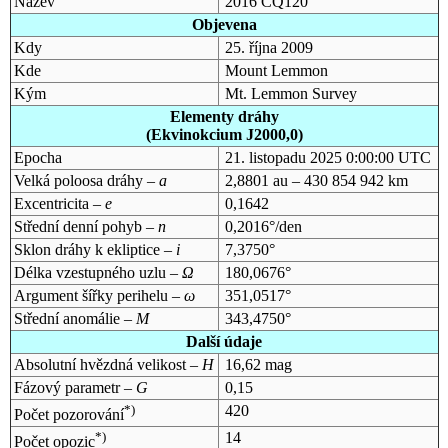
Název
2016 CQ120
Objevena
Kdy
25. října 2009
Kde
Mount Lemmon
Kým
Mt. Lemmon Survey
Elementy dráhy
(Ekvinokcium J2000,0)
Epocha
21. listopadu 2025 0:00:00 UTC
Velká poloosa dráhy –
a
2,8801 au – 430 854 942 km
Excentricita –
e
0,1642
Střední denní pohyb –
n
0,2016°/den
Sklon dráhy k ekliptice –
i
7,3750°
Délka vzestupného uzlu –
Ω
180,0676°
Argument šířky perihelu –
ω
351,0517°
Střední anomálie –
M
343,4750°
Další údaje
Absolutní hvězdná velikost –
H
16,62 mag
Fázový parametr –
G
0,15
*)
420
Počet pozorování
*)
14
Počet opozic