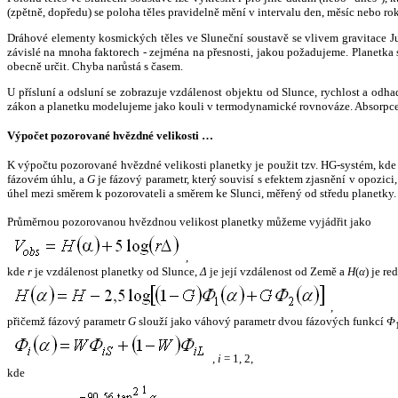
(zpětně, dopředu) se poloha těles pravidelně mění v intervalu den, měsíc nebo ro
Dráhové elementy kosmických těles ve Sluneční soustavě se vlivem gravitace Jup
závislé na mnoha faktorech - zejména na přesnosti, jakou požadujeme. Planetka se
obecně určit. Chyba narůstá s časem.
U přísluní a odsluní se zobrazuje vzdálenost objektu od Slunce, rychlost a od
zákon a planetku modelujeme jako kouli v termodynamické rovnováze. Absorpce 
Výpočet pozorované hvězdné velikosti …
K výpočtu pozorované hvězdné velikosti planetky je použit tzv. HG-systém, kd
fázovém úhlu, a
G
je fázový parametr, který souvisí s efektem zjasnění v opozic
úhel mezi směrem k pozorovateli a směrem ke Slunci, měřený od středu planetky. 
Průměrnou pozorovanou hvězdnou velikost planetky můžeme vyjádřit jako
,
kde
r
je vzdálenost planetky od Slunce,
Δ
je její vzdálenost od Země a
H
(
α
) je r
,
přičemž fázový parametr
G
slouží jako váhový parametr dvou fázových funkcí
Φ
,
i
= 1, 2,
kde