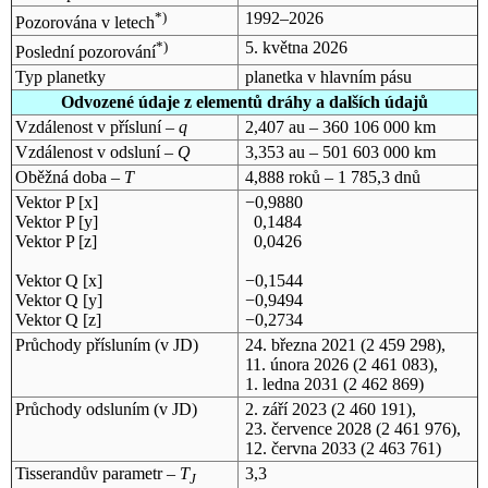
*)
1992–2026
Pozorována v letech
*)
5. května 2026
Poslední pozorování
Typ planetky
planetka v hlavním pásu
Odvozené údaje z elementů dráhy a dalších údajů
Vzdálenost v přísluní –
q
2,407 au – 360 106 000 km
Vzdálenost v odsluní –
Q
3,353 au – 501 603 000 km
Oběžná doba –
T
4,888 roků – 1 785,3 dnů
Vektor P [x]
−0,9880
Vektor P [y]
0,1484
Vektor P [z]
0,0426
Vektor Q [x]
−0,1544
Vektor Q [y]
−0,9494
Vektor Q [z]
−0,2734
Průchody přísluním (v
JD
)
24. března 2021
(2 459 298),
11. února 2026
(2 461 083),
1. ledna 2031
(2 462 869)
Průchody odsluním (v
JD
)
2. září 2023
(2 460 191),
23. července 2028
(2 461 976),
12. června 2033
(2 463 761)
Tisserandův parametr –
T
3,3
J