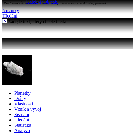
Katalogy objektů
Tato funkce je na stránkách Astronomia nová, testové otázky jsou přidávány postupně...
Novinky
Hledání
Zadejte text, který chcete hledat
Planetky
Dráhy
Vlastnosti
Vznik a vývoj
Seznam
Hledání
Statistika
Analýza