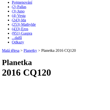
Pojmenování
(2) Pallas
(3) Juno
(4) Vesta
(243) Ida
(253) Mathylde
(433) Eros
(951) Gaspra
...další
Odkazy
Malá tělesa
>
Planetky
>
Planetka 2016 CQ120
Planetka
2016 CQ120