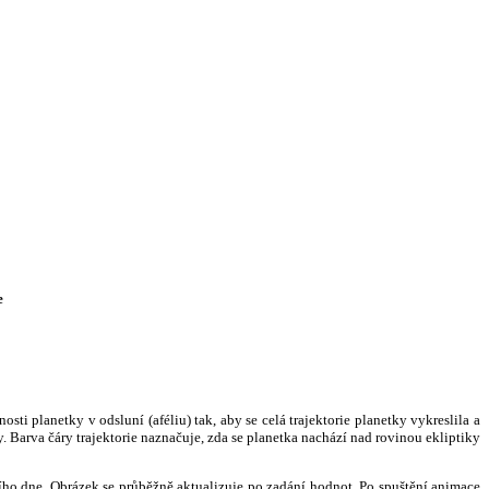
e
i planetky v odsluní (aféliu) tak, aby se celá trajektorie planetky vykreslila a
. Barva čáry trajektorie naznačuje, zda se planetka nachází nad rovinou ekliptiky
ního dne. Obrázek se průběžně aktualizuje po zadání hodnot. Po spuštění animace