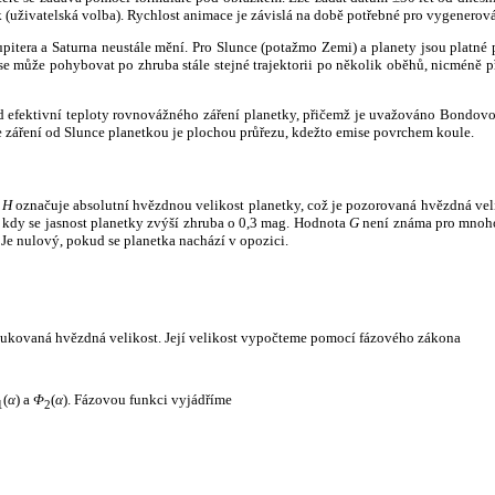
k (uživatelská volba). Rychlost animace je závislá na době potřebné pro vygenerová
itera a Saturna neustále mění. Pro Slunce (potažmo Zemi) a planety jsou platné p
 může pohybovat po zhruba stále stejné trajektorii po několik oběhů, nicméně při p
had efektivní teploty rovnovážného záření planetky, přičemž je uvažováno Bondov
záření od Slunce planetkou je plochou průřezu, kdežto emise povrchem koule.
e
H
označuje absolutní hvězdnou velikost planetky, což je pozorovaná hvězdná veli
i, kdy se jasnost planetky zvýší zhruba o 0,3 mag. Hodnota
G
není známa pro mnoho 
Je nulový, pokud se planetka nachází v opozici.
edukovaná hvězdná velikost. Její velikost vypočteme pomocí fázového zákona
(
α
) a
Φ
(
α
). Fázovou funkci vyjádříme
1
2