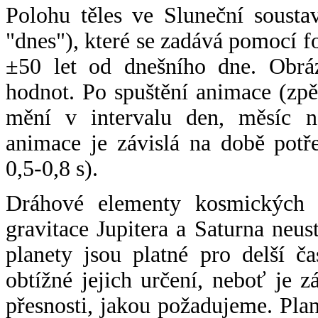
Polohu těles ve Sluneční sousta
"dnes"), které se zadává pomocí 
±50 let od dnešního dne. Obráz
hodnot. Po spuštění animace (zpě
mění v intervalu den, měsíc ne
animace je závislá na době potř
0,5-0,8 s).
Dráhové elementy kosmických t
gravitace Jupitera a Saturna neu
planety jsou platné pro delší č
obtížné jejich určení, neboť je 
přesnosti, jakou požadujeme. Pla