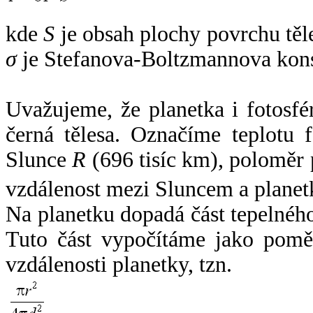
kde
S
je obsah plochy povrchu těl
σ
je Stefanova-Boltzmannova kons
Uvažujeme, že planetka i fotosfér
černá tělesa. Označíme teplotu 
Slunce
R
(696 tisíc km), poloměr
vzdálenost mezi Sluncem a plane
Na planetku dopadá část tepelnéh
Tuto část vypočítáme jako pomě
vzdálenosti planetky, tzn.