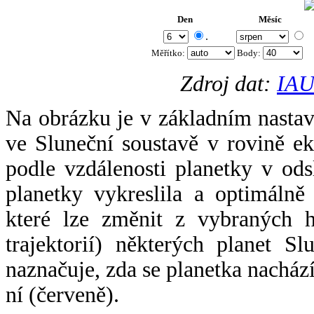
Den
Měsíc
.
Měřítko:
Body
:
Zdroj dat:
IAU
Na obrázku je v základním nastav
ve Sluneční soustavě v rovině ek
podle vzdálenosti planetky v odsl
planetky vykreslila a optimálně
které lze změnit z vybraných h
trajektorií) některých planet Sl
naznačuje, zda se planetka nacház
ní (červeně).