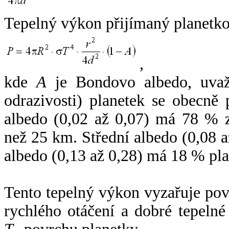
Tepelný výkon přijímaný planetko
,
kde
A
je Bondovo albedo, uvaž
odrazivosti) planetek se obecně
albedo (0,02 až 0,07) má 78 % z
než 25 km. Střední albedo (0,08 
albedo (0,13 až 0,28) má 18 % pla
Tento tepelný výkon vyzařuje po
rychlého otáčení a dobré tepelné