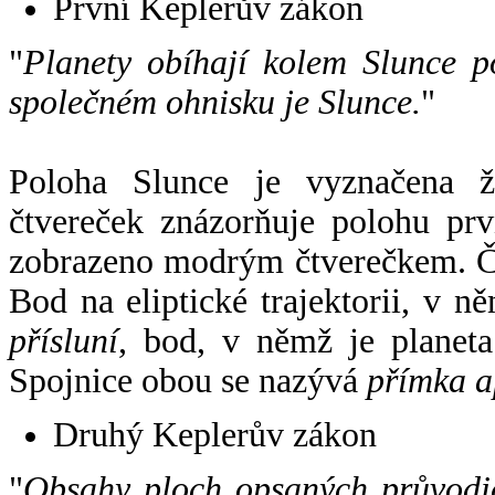
První Keplerův zákon
"
Planety obíhají kolem Slunce p
společném ohnisku je Slunce.
"
Poloha Slunce je vyznačena 
čtvereček znázorňuje polohu pr
zobrazeno modrým čtverečkem. Če
Bod na eliptické trajektorii, v n
přísluní
, bod, v němž je planet
Spojnice obou se nazývá
přímka a
Druhý Keplerův zákon
"
Obsahy ploch opsaných průvodič