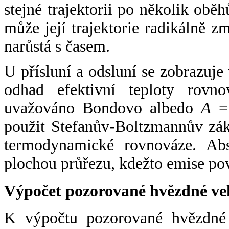
stejné trajektorii po několik oběh
může její trajektorie radikálně zm
narůstá s časem.
U přísluní a odsluní se zobrazuje
odhad efektivní teploty rovno
uvažováno Bondovo albedo
A
= 
použit Stefanův-Boltzmannův zák
termodynamické rovnováze. Abs
plochou průřezu, kdežto emise po
Výpočet pozorované hvězdné ve
K výpočtu pozorované hvězdné v