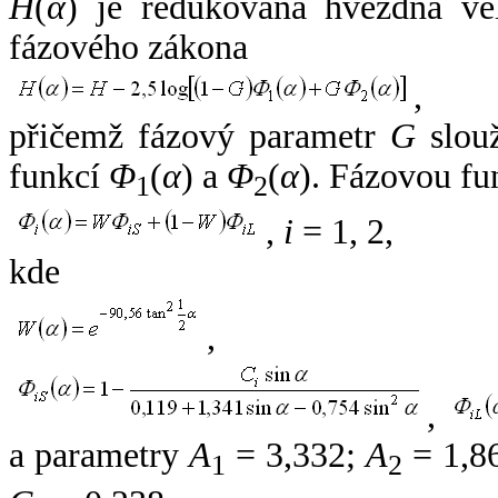
H
(
α
) je redukovaná hvězdná vel
fázového zákona
,
přičemž fázový parametr
G
slouž
funkcí
Φ
(
α
) a
Φ
(
α
). Fázovou fu
1
2
,
i
= 1, 2,
kde
,
,
a parametry
A
= 3,332;
A
= 1,8
1
2