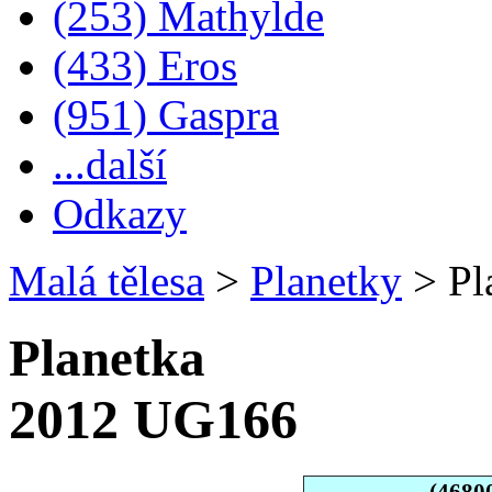
(253) Mathylde
(433) Eros
(951) Gaspra
...další
Odkazy
Malá tělesa
>
Planetky
>
Pl
Planetka
2012 UG166
(4680