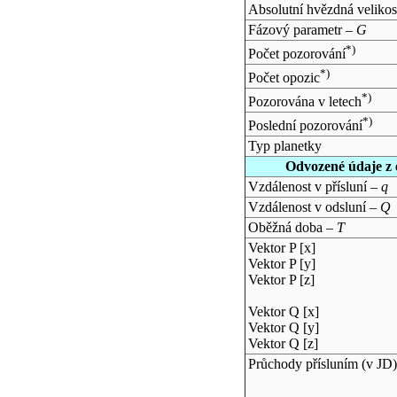
Absolutní hvězdná velikos
Fázový parametr –
G
*)
Počet pozorování
*)
Počet opozic
*)
Pozorována v letech
*)
Poslední pozorování
Typ planetky
Odvozené údaje z 
Vzdálenost v přísluní –
q
Vzdálenost v odsluní –
Q
Oběžná doba –
T
Vektor P [x]
Vektor P [y]
Vektor P [z]
Vektor Q [x]
Vektor Q [y]
Vektor Q [z]
Průchody přísluním (v
JD
)