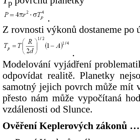
T
povrchu planetky
p
.
Z rovnosti výkonů dostaneme po 
.
Modelování vyjádření problemati
odpovídat realitě. Planetky nejso
samotný jejich povrch může mít v
přesto nám může vypočítaná hodn
vzdálenosti od Slunce.
Ověření Keplerových zákonů …