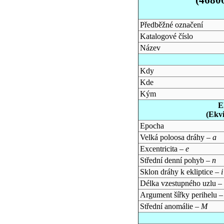
Předběžné označení
Katalogové číslo
Název
Kdy
Kde
Kým
E
(Ekv
Epocha
Velká poloosa dráhy –
a
Excentricita –
e
Střední denní pohyb –
n
Sklon dráhy k ekliptice –
i
Délka vzestupného uzlu –
Argument šířky perihelu 
Střední anomálie –
M