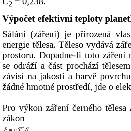
C
= 0,238.
2
Výpočet efektivní teploty plan
Sálání (záření) je přirozená vla
energie tělesa. Těleso vydává zá
prostoru. Dopadne-li toto záření n
se odráží a část prochází tělesem
závisí na jakosti a barvě povrch
žádné hmotné prostředí, jde o ele
Pro výkon záření černého tělesa
zákon