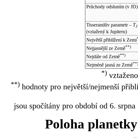
Průchody odsluním (v
JD
)
Tisserandův parametr –
T
J
(vztažený k Jupiteru)
Největší přiblížení k Zemi
**)
Nejjasnější ze Země
**)
Nejdále od Země
**
Nejméně jasná ze Země
*)
vztaženo
**)
hodnoty pro největší/nejmenší přibl
jsou spočítány pro období od 6. srpna
Poloha planetky