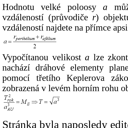
Hodnotu velké poloosy
a
může
vzdáleností (průvodiče
r
) objekt
vzdáleností najdete na přímce apsi
Vypočítanou velikost
a
lze zkont
nachází dráhové elementy plane
pomocí třetího Keplerova zák
zobrazená v levém horním rohu o
Stránka byla naposledy edi