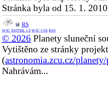
Stránka byla od 15. 1. 201
RS
W3C
XHTML 1.0
W3C
CSS
RSS
© 2026
Planety sluneční so
Vytištěno ze stránky projek
(
astronomia.zcu.cz/planety
Nahrávám...