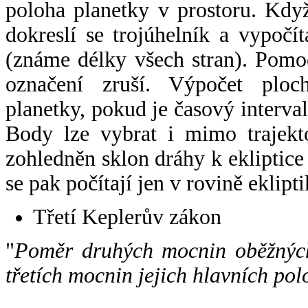
poloha planetky v prostoru. Kdy
dokreslí se trojúhelník a vypoč
(známe délky všech stran). Pomo
označení zruší. Výpočet ploch
planetky, pokud je časový interval
Body lze vybrat i mimo trajekto
zohledněn sklon dráhy k ekliptice
se pak počítají jen v rovině eklipti
Třetí Keplerův zákon
"
Poměr druhých mocnin oběžných
třetích mocnin jejich hlavních pol