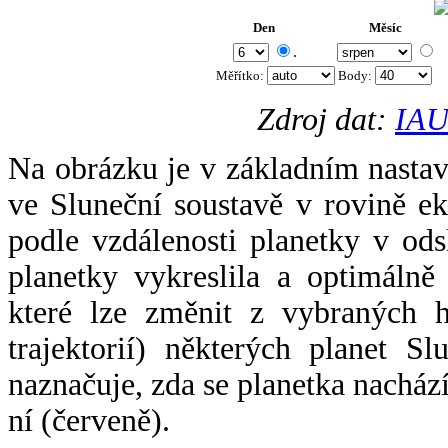
Den
Měsíc
.
Měřítko:
Body
:
Zdroj dat:
IAU
Na obrázku je v základním nastav
ve Sluneční soustavě v rovině ek
podle vzdálenosti planetky v odsl
planetky vykreslila a optimálně
které lze změnit z vybraných h
trajektorií) některých planet Sl
naznačuje, zda se planetka nacház
ní (červeně).