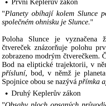
První Keplerův zákon
"
Planety obíhají kolem Slunce p
společném ohnisku je Slunce.
"
Poloha Slunce je vyznačena 
čtvereček znázorňuje polohu pr
zobrazeno modrým čtverečkem. Če
Bod na eliptické trajektorii, v n
přísluní
, bod, v němž je planet
Spojnice obou se nazývá
přímka a
Druhý Keplerův zákon
"
Obsahy ploch opsaných průvodič