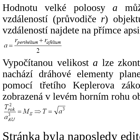
Hodnotu velké poloosy
a
může
vzdáleností (průvodiče
r
) objekt
vzdáleností najdete na přímce apsi
Vypočítanou velikost
a
lze zkont
nachází dráhové elementy plane
pomocí třetího Keplerova zák
zobrazená v levém horním rohu o
Stránka byla naposledy edi