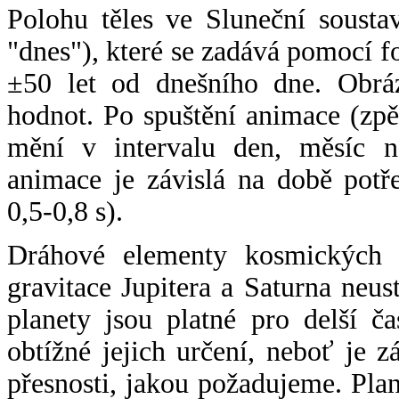
Polohu těles ve Sluneční sousta
"dnes"), které se zadává pomocí 
±50 let od dnešního dne. Obráz
hodnot. Po spuštění animace (zpě
mění v intervalu den, měsíc ne
animace je závislá na době potř
0,5-0,8 s).
Dráhové elementy kosmických t
gravitace Jupitera a Saturna neu
planety jsou platné pro delší č
obtížné jejich určení, neboť je 
přesnosti, jakou požadujeme. Pla