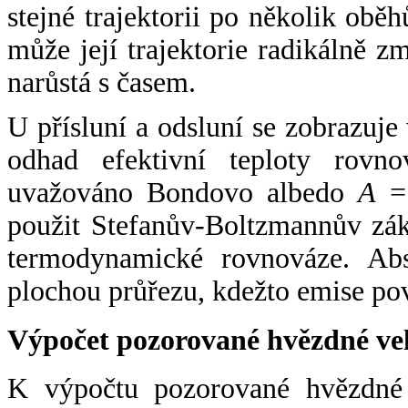
stejné trajektorii po několik oběh
může její trajektorie radikálně zm
narůstá s časem.
U přísluní a odsluní se zobrazuje
odhad efektivní teploty rovno
uvažováno Bondovo albedo
A
= 
použit Stefanův-Boltzmannův zák
termodynamické rovnováze. Abs
plochou průřezu, kdežto emise po
Výpočet pozorované hvězdné ve
K výpočtu pozorované hvězdné v