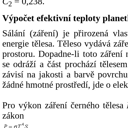
C
= 0,238.
2
Výpočet efektivní teploty plan
Sálání (záření) je přirozená vla
energie tělesa. Těleso vydává zá
prostoru. Dopadne-li toto záření n
se odráží a část prochází tělesem
závisí na jakosti a barvě povrch
žádné hmotné prostředí, jde o ele
Pro výkon záření černého tělesa
zákon