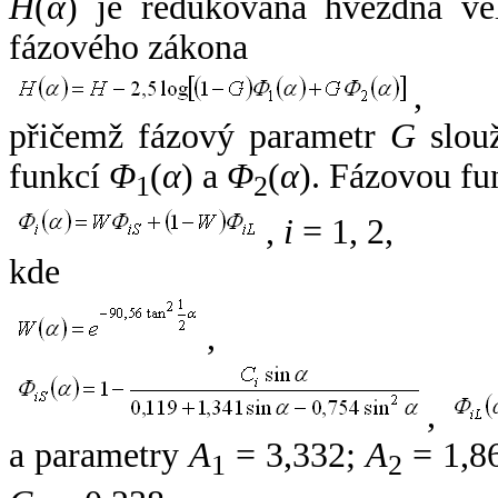
H
(
α
) je redukovaná hvězdná vel
fázového zákona
,
přičemž fázový parametr
G
slouž
funkcí
Φ
(
α
) a
Φ
(
α
). Fázovou fu
1
2
,
i
= 1, 2,
kde
,
,
a parametry
A
= 3,332;
A
= 1,8
1
2