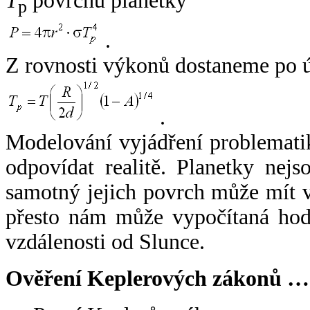
T
povrchu planetky
p
.
Z rovnosti výkonů dostaneme po 
.
Modelování vyjádření problemati
odpovídat realitě. Planetky nejso
samotný jejich povrch může mít v
přesto nám může vypočítaná hodn
vzdálenosti od Slunce.
Ověření Keplerových zákonů …