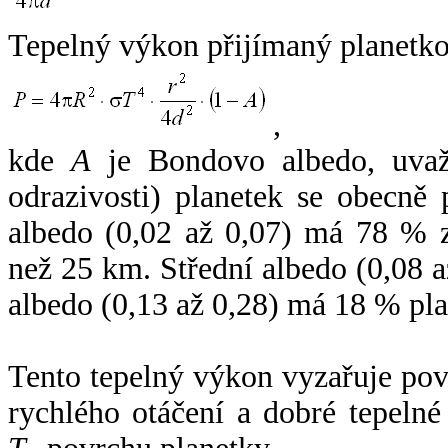
Tepelný výkon přijímaný planetko
,
kde
A
je Bondovo albedo, uvaž
odrazivosti) planetek se obecně
albedo (0,02 až 0,07) má 78 % z
než 25 km. Střední albedo (0,08 
albedo (0,13 až 0,28) má 18 % pla
Tento tepelný výkon vyzařuje po
rychlého otáčení a dobré tepelné