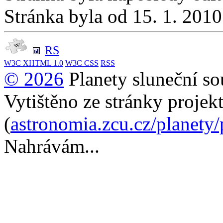
Stránka byla od 15. 1. 201
RS
W3C
XHTML 1.0
W3C
CSS
RSS
© 2026
Planety sluneční so
Vytištěno ze stránky projek
(
astronomia.zcu.cz/planety
Nahrávám...