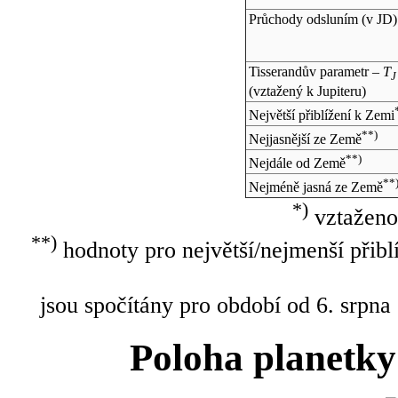
Průchody odsluním (v
JD
)
Tisserandův parametr –
T
J
(vztažený k Jupiteru)
Největší přiblížení k Zemi
**)
Nejjasnější ze Země
**)
Nejdále od Země
**
Nejméně jasná ze Země
*)
vztaženo
**)
hodnoty pro největší/nejmenší přibl
jsou spočítány pro období od 6. srpna
Poloha planetky