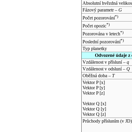
Absolutní hvězdná velikos
Fázový parametr –
G
*)
Počet pozorování
*)
Počet opozic
*)
Pozorována v letech
*)
Poslední pozorování
Typ planetky
Odvozené údaje z 
Vzdálenost v přísluní –
q
Vzdálenost v odsluní –
Q
Oběžná doba –
T
Vektor P [x]
Vektor P [y]
Vektor P [z]
Vektor Q [x]
Vektor Q [y]
Vektor Q [z]
Průchody přísluním (v
JD
)