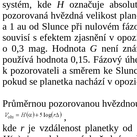
systém, kde
H
označuje absolut
pozorovaná hvězdná velikost plan
a 1 au od Slunce při nulovém fá
souvisí s efektem zjasnění v opoz
o 0,3 mag. Hodnota
G
není zná
používá hodnota 0,15. Fázový úh
k pozorovateli a směrem ke Slunc
pokud se planetka nachází v opozi
Průměrnou pozorovanou hvězdnou 
,
kde
r
je vzdálenost planetky od