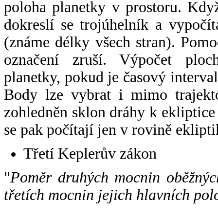
poloha planetky v prostoru. Kdy
dokreslí se trojúhelník a vypoč
(známe délky všech stran). Pomo
označení zruší. Výpočet ploch
planetky, pokud je časový interval
Body lze vybrat i mimo trajekto
zohledněn sklon dráhy k ekliptice
se pak počítají jen v rovině eklipti
Třetí Keplerův zákon
"
Poměr druhých mocnin oběžných
třetích mocnin jejich hlavních pol