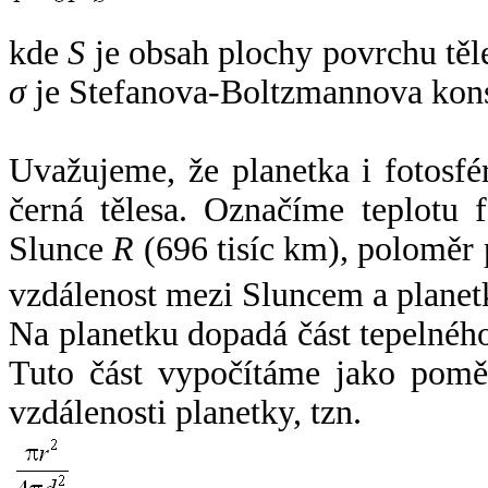
kde
S
je obsah plochy povrchu těl
σ
je Stefanova-Boltzmannova kons
Uvažujeme, že planetka i fotosfér
černá tělesa. Označíme teplotu 
Slunce
R
(696 tisíc km), poloměr
vzdálenost mezi Sluncem a plane
Na planetku dopadá část tepelnéh
Tuto část vypočítáme jako pomě
vzdálenosti planetky, tzn.