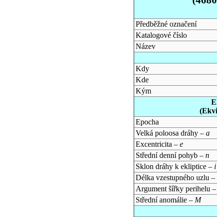
Předběžné označení
Katalogové číslo
Název
Kdy
Kde
Kým
E
(Ekv
Epocha
Velká poloosa dráhy –
a
Excentricita –
e
Střední denní pohyb –
n
Sklon dráhy k ekliptice –
i
Délka vzestupného uzlu –
Argument šířky perihelu 
Střední anomálie –
M