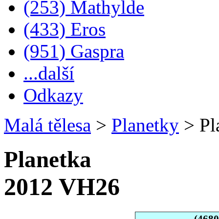
(253) Mathylde
(433) Eros
(951) Gaspra
...další
Odkazy
Malá tělesa
>
Planetky
>
Pl
Planetka
2012 VH26
(468