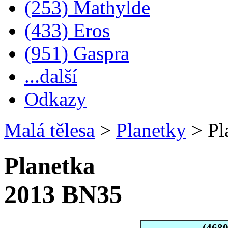
(253) Mathylde
(433) Eros
(951) Gaspra
...další
Odkazy
Malá tělesa
>
Planetky
>
Pl
Planetka
2013 BN35
(468