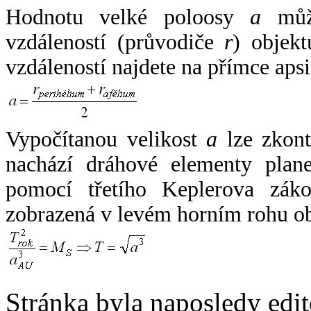
Hodnotu velké poloosy
a
může
vzdáleností (průvodiče
r
) objekt
vzdáleností najdete na přímce apsi
Vypočítanou velikost
a
lze zkont
nachází dráhové elementy plane
pomocí třetího Keplerova zák
zobrazená v levém horním rohu o
Stránka byla naposledy edi