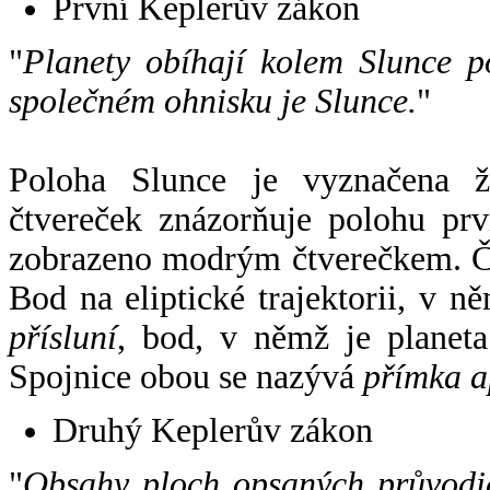
První Keplerův zákon
"
Planety obíhají kolem Slunce p
společném ohnisku je Slunce.
"
Poloha Slunce je vyznačena 
čtvereček znázorňuje polohu pr
zobrazeno modrým čtverečkem. Če
Bod na eliptické trajektorii, v n
přísluní
, bod, v němž je planet
Spojnice obou se nazývá
přímka a
Druhý Keplerův zákon
"
Obsahy ploch opsaných průvodič