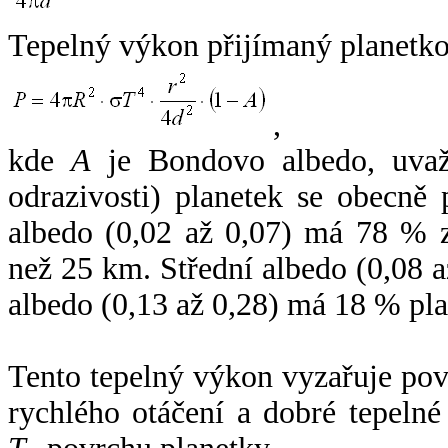
Tepelný výkon přijímaný planetko
,
kde
A
je Bondovo albedo, uvaž
odrazivosti) planetek se obecně
albedo (0,02 až 0,07) má 78 % z
než 25 km. Střední albedo (0,08 
albedo (0,13 až 0,28) má 18 % pla
Tento tepelný výkon vyzařuje po
rychlého otáčení a dobré tepelné