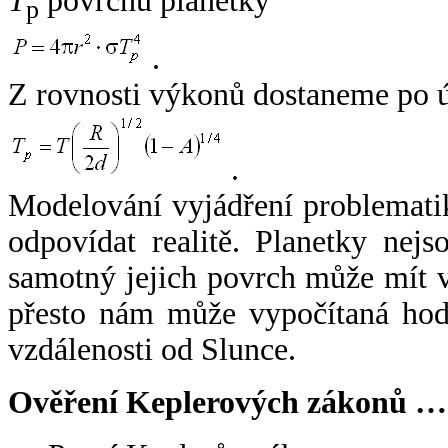
T
povrchu planetky
p
.
Z rovnosti výkonů dostaneme po 
.
Modelování vyjádření problemati
odpovídat realitě. Planetky nejso
samotný jejich povrch může mít v
přesto nám může vypočítaná hodn
vzdálenosti od Slunce.
Ověření Keplerových zákonů …