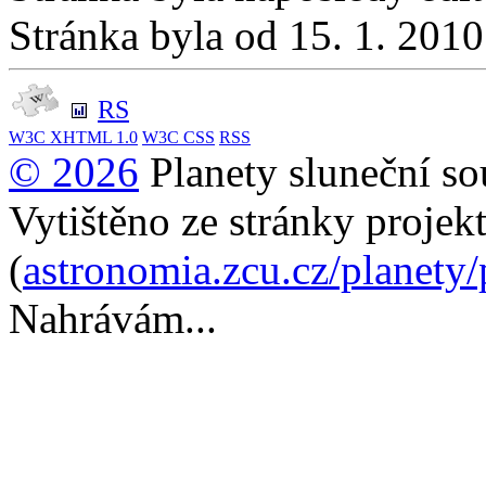
Stránka byla od 15. 1. 201
RS
W3C
XHTML 1.0
W3C
CSS
RSS
© 2026
Planety sluneční so
Vytištěno ze stránky projek
(
astronomia.zcu.cz/planety
Nahrávám...