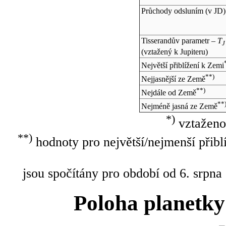
Průchody odsluním (v
JD
)
Tisserandův parametr –
T
J
(vztažený k Jupiteru)
Největší přiblížení k Zemi
**)
Nejjasnější ze Země
**)
Nejdále od Země
**
Nejméně jasná ze Země
*)
vztaženo
**)
hodnoty pro největší/nejmenší přibl
jsou spočítány pro období od 6. srpna
Poloha planetky