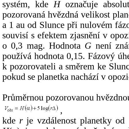
systém, kde
H
označuje absolut
pozorovaná hvězdná velikost plan
a 1 au od Slunce při nulovém fá
souvisí s efektem zjasnění v opoz
o 0,3 mag. Hodnota
G
není zná
používá hodnota 0,15. Fázový úh
k pozorovateli a směrem ke Slunc
pokud se planetka nachází v opozi
Průměrnou pozorovanou hvězdnou 
,
kde
r
je vzdálenost planetky od