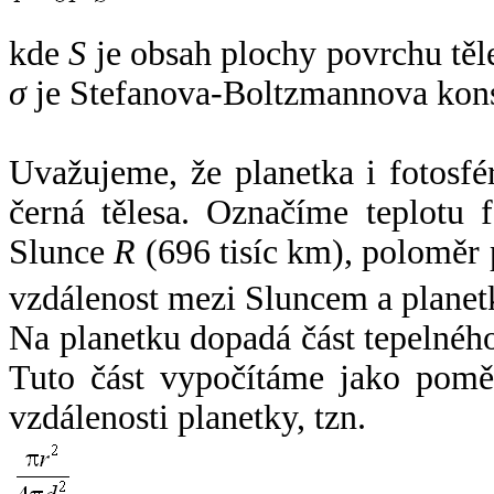
kde
S
je obsah plochy povrchu těl
σ
je Stefanova-Boltzmannova kons
Uvažujeme, že planetka i fotosfér
černá tělesa. Označíme teplotu 
Slunce
R
(696 tisíc km), poloměr
vzdálenost mezi Sluncem a plane
Na planetku dopadá část tepelnéh
Tuto část vypočítáme jako pomě
vzdálenosti planetky, tzn.