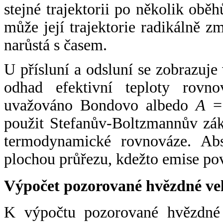
stejné trajektorii po několik oběh
může její trajektorie radikálně zm
narůstá s časem.
U přísluní a odsluní se zobrazuje
odhad efektivní teploty rovno
uvažováno Bondovo albedo
A
= 
použit Stefanův-Boltzmannův zák
termodynamické rovnováze. Abs
plochou průřezu, kdežto emise po
Výpočet pozorované hvězdné ve
K výpočtu pozorované hvězdné v