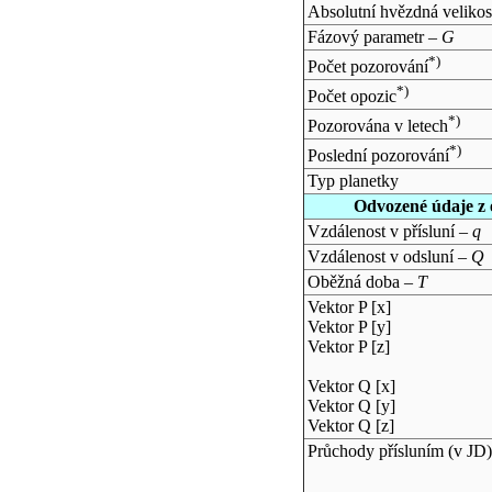
Absolutní hvězdná velikos
Fázový parametr –
G
*)
Počet pozorování
*)
Počet opozic
*)
Pozorována v letech
*)
Poslední pozorování
Typ planetky
Odvozené údaje z 
Vzdálenost v přísluní –
q
Vzdálenost v odsluní –
Q
Oběžná doba –
T
Vektor P [x]
Vektor P [y]
Vektor P [z]
Vektor Q [x]
Vektor Q [y]
Vektor Q [z]
Průchody přísluním (v
JD
)