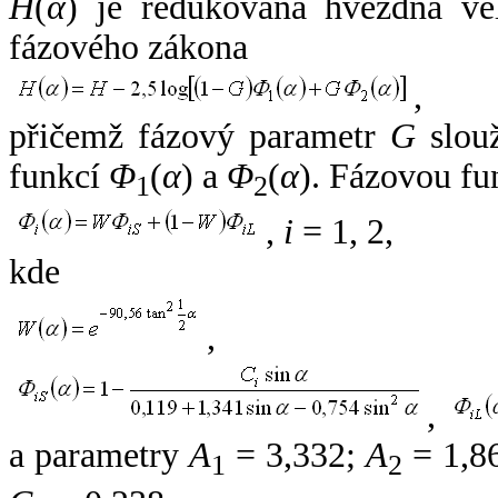
H
(
α
) je redukovaná hvězdná vel
fázového zákona
,
přičemž fázový parametr
G
slouž
funkcí
Φ
(
α
) a
Φ
(
α
). Fázovou fu
1
2
,
i
= 1, 2,
kde
,
,
a parametry
A
= 3,332;
A
= 1,8
1
2