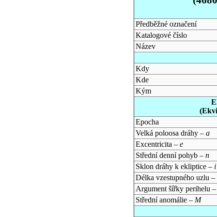
Předběžné označení
Katalogové číslo
Název
Kdy
Kde
Kým
E
(Ekv
Epocha
Velká poloosa dráhy –
a
Excentricita –
e
Střední denní pohyb –
n
Sklon dráhy k ekliptice –
i
Délka vzestupného uzlu –
Argument šířky perihelu 
Střední anomálie –
M