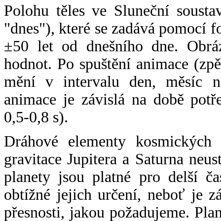
Polohu těles ve Sluneční sousta
"dnes"), které se zadává pomocí 
±50 let od dnešního dne. Obráz
hodnot. Po spuštění animace (zpě
mění v intervalu den, měsíc ne
animace je závislá na době potř
0,5-0,8 s).
Dráhové elementy kosmických t
gravitace Jupitera a Saturna neu
planety jsou platné pro delší č
obtížné jejich určení, neboť je 
přesnosti, jakou požadujeme. Pla