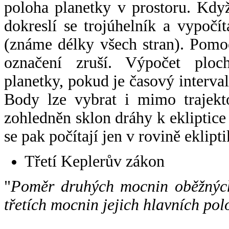
poloha planetky v prostoru. Kdy
dokreslí se trojúhelník a vypoč
(známe délky všech stran). Pomo
označení zruší. Výpočet ploch
planetky, pokud je časový interval
Body lze vybrat i mimo trajekto
zohledněn sklon dráhy k ekliptice
se pak počítají jen v rovině eklipti
Třetí Keplerův zákon
"
Poměr druhých mocnin oběžných
třetích mocnin jejich hlavních pol