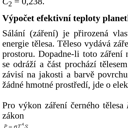
C
= 0,238.
2
Výpočet efektivní teploty plan
Sálání (záření) je přirozená vla
energie tělesa. Těleso vydává zá
prostoru. Dopadne-li toto záření n
se odráží a část prochází tělesem
závisí na jakosti a barvě povrch
žádné hmotné prostředí, jde o ele
Pro výkon záření černého tělesa
zákon