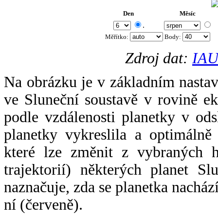
Den
Měsíc
.
Měřítko:
Body
:
Zdroj dat:
IAU
Na obrázku je v základním nastav
ve Sluneční soustavě v rovině ek
podle vzdálenosti planetky v odsl
planetky vykreslila a optimálně
které lze změnit z vybraných h
trajektorií) některých planet Sl
naznačuje, zda se planetka nacház
ní (červeně).