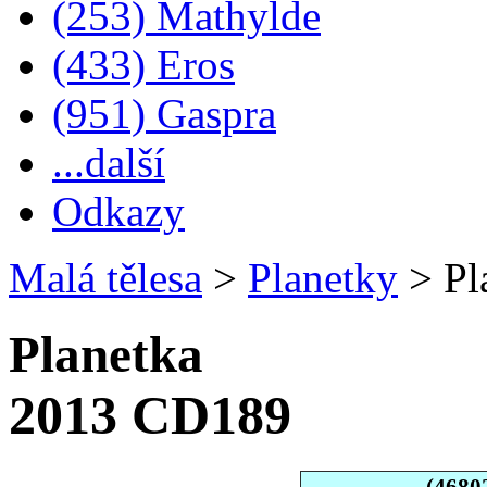
(253) Mathylde
(433) Eros
(951) Gaspra
...další
Odkazy
Malá tělesa
>
Planetky
>
Pl
Planetka
2013 CD189
(4680