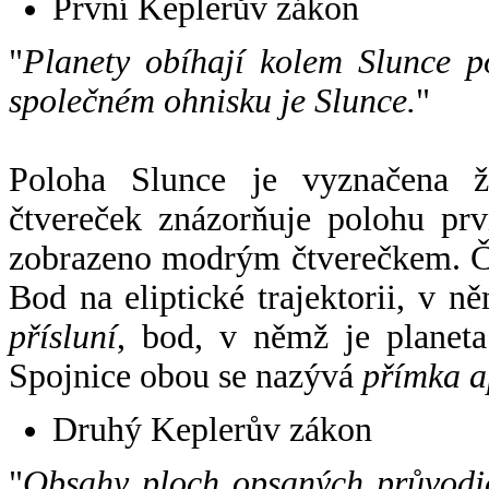
První Keplerův zákon
"
Planety obíhají kolem Slunce p
společném ohnisku je Slunce.
"
Poloha Slunce je vyznačena 
čtvereček znázorňuje polohu pr
zobrazeno modrým čtverečkem. Če
Bod na eliptické trajektorii, v n
přísluní
, bod, v němž je planet
Spojnice obou se nazývá
přímka a
Druhý Keplerův zákon
"
Obsahy ploch opsaných průvodič