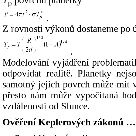
T
povrchu planetky
p
.
Z rovnosti výkonů dostaneme po 
.
Modelování vyjádření problemati
odpovídat realitě. Planetky nejso
samotný jejich povrch může mít v
přesto nám může vypočítaná hodn
vzdálenosti od Slunce.
Ověření Keplerových zákonů …