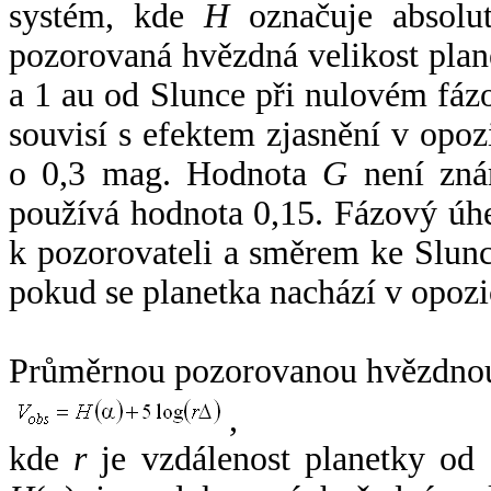
systém, kde
H
označuje absolut
pozorovaná hvězdná velikost plan
a 1 au od Slunce při nulovém fá
souvisí s efektem zjasnění v opoz
o 0,3 mag. Hodnota
G
není zná
používá hodnota 0,15. Fázový úh
k pozorovateli a směrem ke Slunc
pokud se planetka nachází v opozi
Průměrnou pozorovanou hvězdnou 
,
kde
r
je vzdálenost planetky od