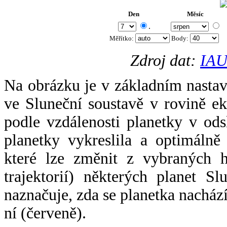
Den
Měsíc
.
Měřítko:
Body
:
Zdroj dat:
IAU
Na obrázku je v základním nastav
ve Sluneční soustavě v rovině ek
podle vzdálenosti planetky v odsl
planetky vykreslila a optimálně
které lze změnit z vybraných h
trajektorií) některých planet Sl
naznačuje, zda se planetka nacház
ní (červeně).