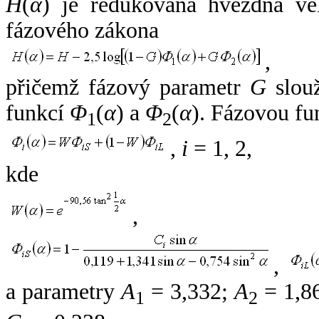
H
(
α
) je redukovaná hvězdná vel
fázového zákona
,
přičemž fázový parametr
G
slouž
funkcí
Φ
(
α
) a
Φ
(
α
). Fázovou fu
1
2
,
i
= 1, 2,
kde
,
,
a parametry
A
= 3,332;
A
= 1,8
1
2