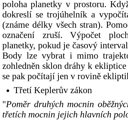
poloha planetky v prostoru. Kdy
dokreslí se trojúhelník a vypoč
(známe délky všech stran). Pomo
označení zruší. Výpočet ploch
planetky, pokud je časový interval
Body lze vybrat i mimo trajekto
zohledněn sklon dráhy k ekliptice
se pak počítají jen v rovině eklipti
Třetí Keplerův zákon
"
Poměr druhých mocnin oběžných
třetích mocnin jejich hlavních pol