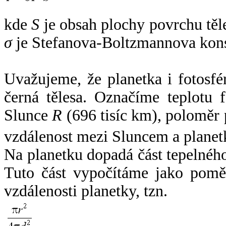
kde
S
je obsah plochy povrchu těl
σ
je Stefanova-Boltzmannova kons
Uvažujeme, že planetka i fotosfér
černá tělesa. Označíme teplotu 
Slunce
R
(696 tisíc km), poloměr
vzdálenost mezi Sluncem a plane
Na planetku dopadá část tepelnéh
Tuto část vypočítáme jako pomě
vzdálenosti planetky, tzn.