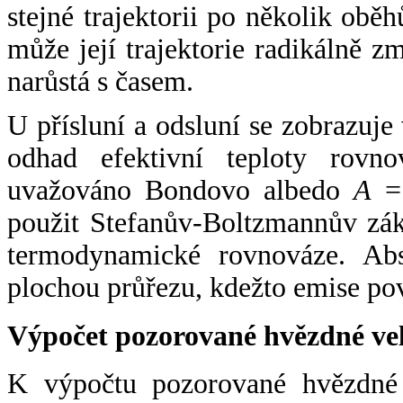
stejné trajektorii po několik oběh
může její trajektorie radikálně zm
narůstá s časem.
U přísluní a odsluní se zobrazuje
odhad efektivní teploty rovno
uvažováno Bondovo albedo
A
= 
použit Stefanův-Boltzmannův zák
termodynamické rovnováze. Abs
plochou průřezu, kdežto emise po
Výpočet pozorované hvězdné ve
K výpočtu pozorované hvězdné v