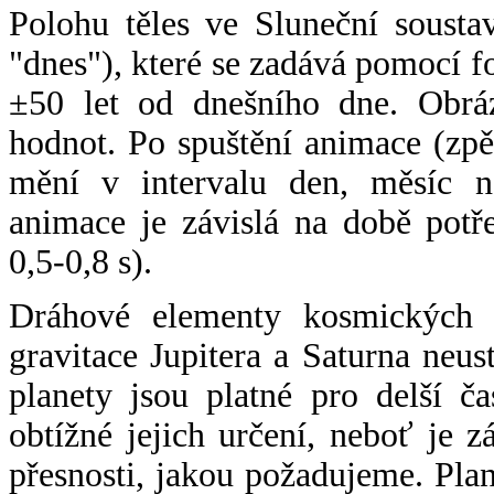
Polohu těles ve Sluneční sousta
"dnes"), které se zadává pomocí 
±50 let od dnešního dne. Obráz
hodnot. Po spuštění animace (zpě
mění v intervalu den, měsíc ne
animace je závislá na době potř
0,5-0,8 s).
Dráhové elementy kosmických t
gravitace Jupitera a Saturna neu
planety jsou platné pro delší č
obtížné jejich určení, neboť je 
přesnosti, jakou požadujeme. Pla