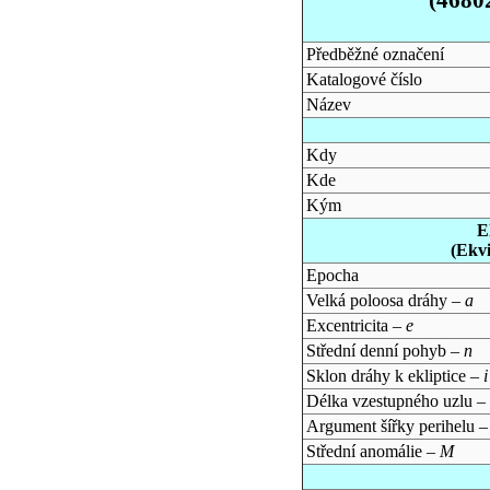
Předběžné označení
Katalogové číslo
Název
Kdy
Kde
Kým
E
(Ekv
Epocha
Velká poloosa dráhy –
a
Excentricita –
e
Střední denní pohyb –
n
Sklon dráhy k ekliptice –
i
Délka vzestupného uzlu –
Argument šířky perihelu 
Střední anomálie –
M