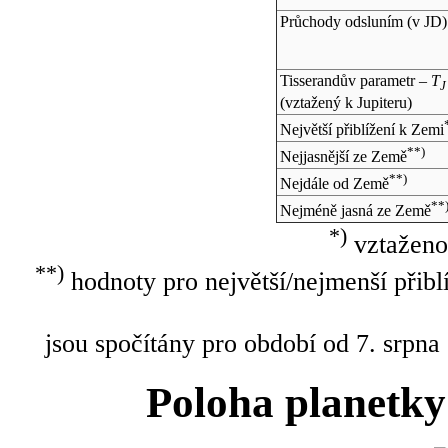
Průchody odsluním (v
JD
)
Tisserandův parametr –
T
J
(vztažený k Jupiteru)
Největší přiblížení k Zemi
**)
Nejjasnější ze Země
**)
Nejdále od Země
**
Nejméně jasná ze Země
*)
vztaženo
**)
hodnoty pro největší/nejmenší přibl
jsou spočítány pro období od 7. srpna
Poloha planetky