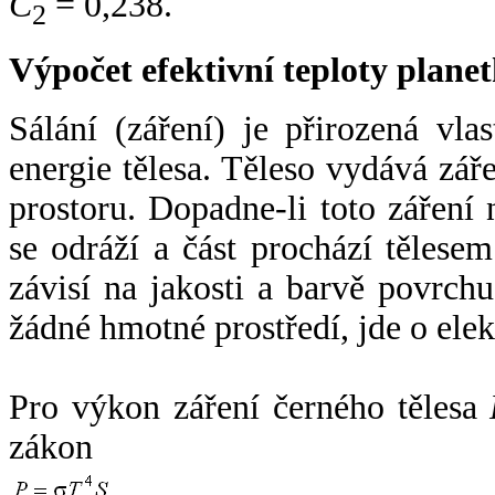
C
= 0,238.
2
Výpočet efektivní teploty plan
Sálání (záření) je přirozená vla
energie tělesa. Těleso vydává zá
prostoru. Dopadne-li toto záření n
se odráží a část prochází tělesem
závisí na jakosti a barvě povrch
žádné hmotné prostředí, jde o ele
Pro výkon záření černého tělesa
zákon