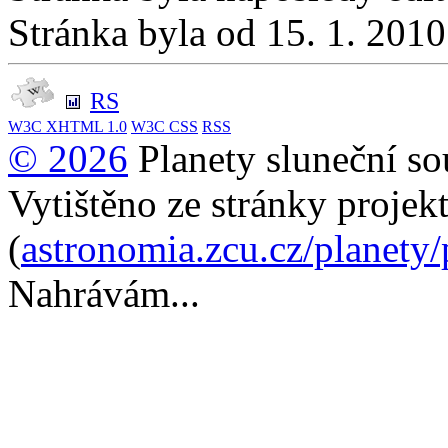
Stránka byla od 15. 1. 201
RS
W3C
XHTML 1.0
W3C
CSS
RSS
© 2026
Planety sluneční so
Vytištěno ze stránky projek
(
astronomia.zcu.cz/planety
Nahrávám...