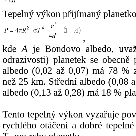
Tepelný výkon přijímaný planetko
,
kde
A
je Bondovo albedo, uvaž
odrazivosti) planetek se obecně
albedo (0,02 až 0,07) má 78 % z
než 25 km. Střední albedo (0,08 
albedo (0,13 až 0,28) má 18 % pla
Tento tepelný výkon vyzařuje po
rychlého otáčení a dobré tepelné