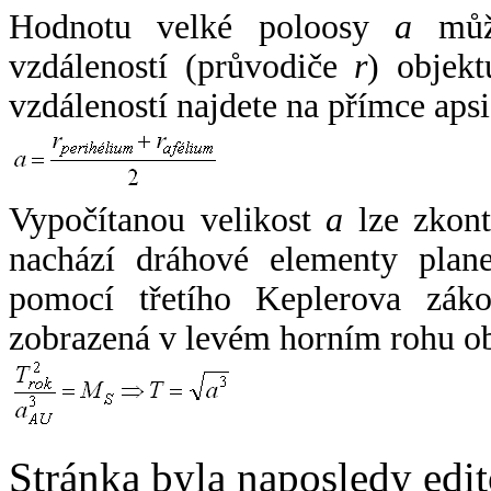
Hodnotu velké poloosy
a
může
vzdáleností (průvodiče
r
) objekt
vzdáleností najdete na přímce apsi
Vypočítanou velikost
a
lze zkont
nachází dráhové elementy plane
pomocí třetího Keplerova zák
zobrazená v levém horním rohu o
Stránka byla naposledy edi