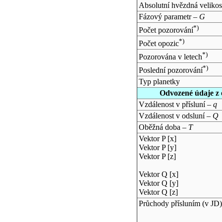
Absolutní hvězdná velikos
Fázový parametr –
G
*)
Počet pozorování
*)
Počet opozic
*)
Pozorována v letech
*)
Poslední pozorování
Typ planetky
Odvozené údaje z 
Vzdálenost v přísluní –
q
Vzdálenost v odsluní –
Q
Oběžná doba –
T
Vektor P [x]
Vektor P [y]
Vektor P [z]
Vektor Q [x]
Vektor Q [y]
Vektor Q [z]
Průchody přísluním (v
JD
)