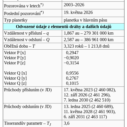
*)
2003–2026
Pozorována v letech
*)
19. května 2026
Poslední pozorování
Typ planetky
planetka v hlavním pásu
Odvozené údaje z elementů dráhy a dalších údajů
Vzdálenost v přísluní –
q
1,867 au – 279 301 000 km
Vzdálenost v odsluní –
Q
2,587 au – 386 961 000 km
Oběžná doba –
T
3,323 roků – 1 213,8 dnů
Vektor P [x]
0,2947
Vektor P [y]
−0,9020
Vektor P [z]
−0,3154
Vektor Q [x]
0,9556
Vektor Q [y]
0,2767
Vektor Q [z]
0,1015
Průchody přísluním (v
JD
)
17. května 2023
(2 460 082),
12. září 2026
(2 461 296),
7. ledna 2030
(2 462 510)
Průchody odsluním (v
JD
)
13. ledna 2025
(2 460 689),
11. května 2028
(2 461 903),
6. září 2031
(2 463 117)
Tisserandův parametr –
T
3,6
J