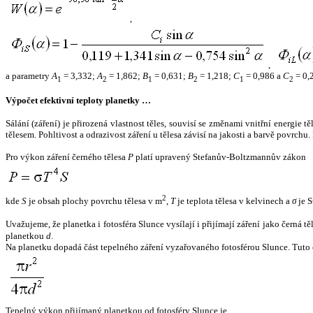
,
,
a parametry
A
= 3,332;
A
= 1,862;
B
= 0,631;
B
= 1,218;
C
= 0,986 a
C
= 0,
1
2
1
2
1
2
Výpočet efektivní teploty planetky …
Sálání (záření) je přirozená vlastnost těles, souvisí se změnami vnitřní energie 
tělesem. Pohltivost a odrazivost záření u tělesa závisí na jakosti a barvě povrch
Pro výkon záření černého tělesa
P
platí upravený Stefanův-Boltzmannův zákon
2
kde
S
je obsah plochy povrchu tělesa v m
,
T
je teplota tělesa v kelvinech a
σ
je S
Uvažujeme, že planetka i fotosféra Slunce vysílají i přijímají záření jako černá 
planetkou
d
.
Na planetku dopadá část tepelného záření vyzařovaného fotosférou Slunce. Tuto 
Tepelný výkon přijímaný planetkou od fotosféry Slunce je