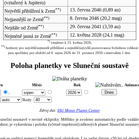
(vztažený k Jupiteru)
**)
13. června 2046
(0,89 au)
Největší přiblížení k Zemi
**)
8. června 2046
(20,2 mag)
Nejjasnější ze Země
**)
29. června 2041
(3,59 au)
Nejdále od Země
**)
12. května 2028
(24,1 mag)
Nejméně jasná ze Země
*)
vztaženo k 25. května 2026;
**)
hodnoty pro největší/nejmenší přiblížení a nejnižší/nejvyšší pozorovanou hvězdnou velikost
jsou spočítány pro období od 6. srpna 2026 do 31. prosince 2050 s intervalem 1 den.
Poloha planetky ve Sluneční soustavě
en
Měsíc
Rok
Animac
.
:
Body
:
Zdroj dat:
IAU Minor Planet Center
eční soustavě v rovině ekliptiky. Měřítko je zvoleno automaticky podle vzdálenost
not, je vykreslena i poloha (včetně trajektorií) některých planet Sluneční soustavy
, které se zadává pomocí formuláře pod obrázkem. Lze zadat datum ±50 let od dneš