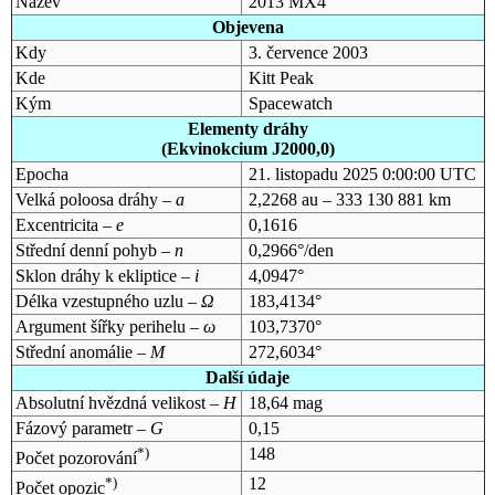
Název
2013 MX4
Objevena
Kdy
3. července 2003
Kde
Kitt Peak
Kým
Spacewatch
Elementy dráhy
(Ekvinokcium J2000,0)
Epocha
21. listopadu 2025 0:00:00 UTC
Velká poloosa dráhy –
a
2,2268 au – 333 130 881 km
Excentricita –
e
0,1616
Střední denní pohyb –
n
0,2966°/den
Sklon dráhy k ekliptice –
i
4,0947°
Délka vzestupného uzlu –
Ω
183,4134°
Argument šířky perihelu –
ω
103,7370°
Střední anomálie –
M
272,6034°
Další údaje
Absolutní hvězdná velikost –
H
18,64 mag
Fázový parametr –
G
0,15
*)
148
Počet pozorování
*)
12
Počet opozic