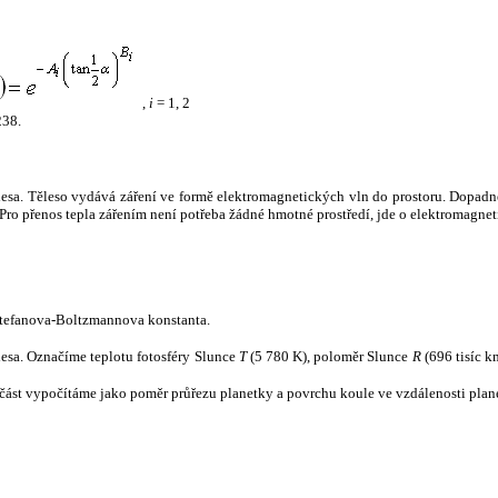
,
i
= 1, 2
238.
tělesa. Těleso vydává záření ve formě elektromagnetických vln do prostoru. Dopadne-l
u. Pro přenos tepla zářením není potřeba žádné hmotné prostředí, jde o elektromagnet
tefanova-Boltzmannova konstanta.
tělesa. Označíme teplotu fotosféry Slunce
T
(5 780 K), poloměr Slunce
R
(696 tisíc k
část vypočítáme jako poměr průřezu planetky a povrchu koule ve vzdálenosti plane