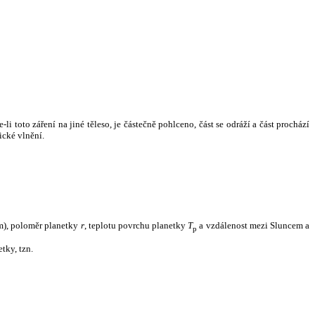
i toto záření na jiné těleso, je částečně pohlceno, část se odráží a část prochází
ické vlnění.
m), poloměr planetky
r
, teplotu povrchu planetky
T
a vzdálenost mezi Sluncem a
p
tky, tzn.