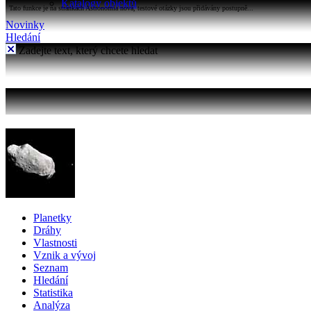
Katalogy objektů
Tato funkce je na stránkách Astronomia nová, testové otázky jsou přidávány postupně...
Novinky
Hledání
Zadejte text, který chcete hledat
Planetky
Dráhy
Vlastnosti
Vznik a vývoj
Seznam
Hledání
Statistika
Analýza