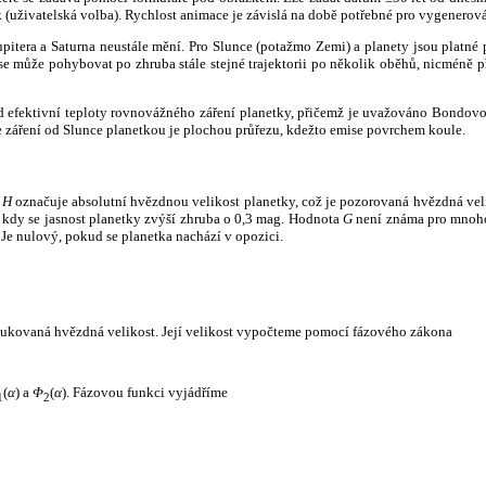
k (uživatelská volba). Rychlost animace je závislá na době potřebné pro vygenerová
itera a Saturna neustále mění. Pro Slunce (potažmo Zemi) a planety jsou platné p
 může pohybovat po zhruba stále stejné trajektorii po několik oběhů, nicméně při p
had efektivní teploty rovnovážného záření planetky, přičemž je uvažováno Bondov
záření od Slunce planetkou je plochou průřezu, kdežto emise povrchem koule.
e
H
označuje absolutní hvězdnou velikost planetky, což je pozorovaná hvězdná veli
i, kdy se jasnost planetky zvýší zhruba o 0,3 mag. Hodnota
G
není známa pro mnoho 
Je nulový, pokud se planetka nachází v opozici.
edukovaná hvězdná velikost. Její velikost vypočteme pomocí fázového zákona
(
α
) a
Φ
(
α
). Fázovou funkci vyjádříme
1
2