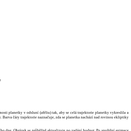
e
i planetky v odsluní (aféliu) tak, aby se celá trajektorie planetky vykreslila a
. Barva čáry trajektorie naznačuje, zda se planetka nachází nad rovinou ekliptiky
ního dne. Obrázek se průběžně aktualizuje po zadání hodnot. Po spuštění animace