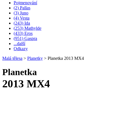
Pojmenování
(2) Pallas
(3) Juno
(4) Vesta
(243) Ida
(253) Mathylde
(433) Eros
(951) Gaspra
...další
Odkazy
Malá tělesa
>
Planetky
>
Planetka 2013 MX4
Planetka
2013 MX4