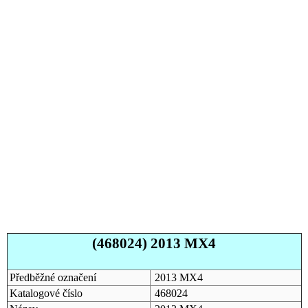
(468024) 2013 MX4
Předběžné označení
2013 MX4
Katalogové číslo
468024