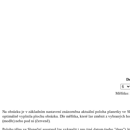
D
Měřítko
Na obrázku je v základním nastavení znázorněna aktuální poloha planetky ve Slun
optimálně vyplnila plochu obrázku. Dle měřítka, které lze změnit z vybraných hod
(modře) nebo pod ní (červeně).
Polohu těles ve Sluneční soustavě lze vykreslit i pro jiné datum (nebo "dnes")