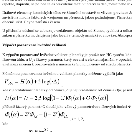
(zpětně, dopředu) se poloha těles pravidelně mění v intervalu den, měsíc nebo ro
Dráhové elementy kosmických těles ve Sluneční soustavě se vlivem gravitace Jup
závislé na mnoha faktorech - zejména na přesnosti, jakou požadujeme. Planetka se
obecně určit. Chyba narůstá s časem.
U přísluní a odsluní se zobrazuje vzdálenost objektu od Slunce, rychlost a od
zákon a planetku modelujeme jako kouli v termodynamické rovnováze. Absorpce 
Výpočet pozorované hvězdné velikosti …
K výpočtu pozorované hvězdné velikosti planetky je použit tzv. HG-systém, kd
fázovém úhlu, a
G
je fázový parametr, který souvisí s efektem zjasnění v opozic
úhel mezi směrem k pozorovateli a směrem ke Slunci, měřený od středu planetky. 
Průměrnou pozorovanou hvězdnou velikost planetky můžeme vyjádřit jako
,
kde
r
je vzdálenost planetky od Slunce,
Δ
je její vzdálenost od Země a
H
(
α
) je r
,
přičemž fázový parametr
G
slouží jako váhový parametr dvou fázových funkcí
Φ
,
i
= 1, 2,
kde