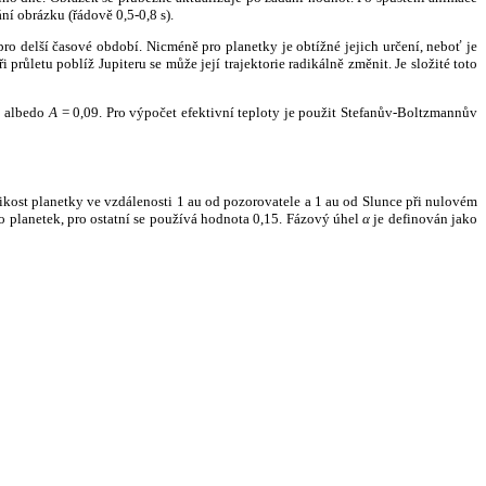
ní obrázku (řádově 0,5-0,8 s).
ro delší časové období. Nicméně pro planetky je obtížné jejich určení, neboť je
růletu poblíž Jupiteru se může její trajektorie radikálně změnit. Je složité toto
o albedo
A
= 0,09. Pro výpočet efektivní teploty je použit Stefanův-Boltzmannův
kost planetky ve vzdálenosti 1 au od pozorovatele a 1 au od Slunce při nulovém
planetek, pro ostatní se používá hodnota 0,15. Fázový úhel
α
je definován jako