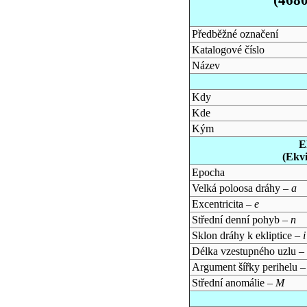
Předběžné označení
Katalogové číslo
Název
Kdy
Kde
Kým
E
(Ekv
Epocha
Velká poloosa dráhy –
a
Excentricita –
e
Střední denní pohyb –
n
Sklon dráhy k ekliptice –
i
Délka vzestupného uzlu –
Argument šířky perihelu 
Střední anomálie –
M