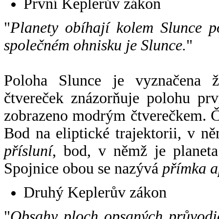
První Keplerův zákon
"
Planety obíhají kolem Slunce p
společném ohnisku je Slunce.
"
Poloha Slunce je vyznačena 
čtvereček znázorňuje polohu pr
zobrazeno modrým čtverečkem. Če
Bod na eliptické trajektorii, v n
přísluní
, bod, v němž je planet
Spojnice obou se nazývá
přímka a
Druhý Keplerův zákon
"
Obsahy ploch opsaných průvodič