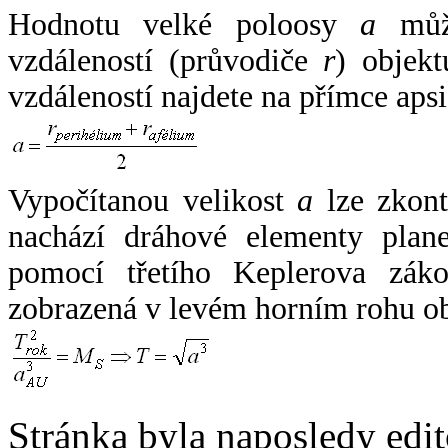
Hodnotu velké poloosy
a
může
vzdáleností (průvodiče
r
) objekt
vzdáleností najdete na přímce apsi
Vypočítanou velikost
a
lze zkont
nachází dráhové elementy plane
pomocí třetího Keplerova zák
zobrazená v levém horním rohu o
Stránka byla naposledy edi