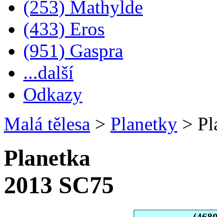
(253) Mathylde
(433) Eros
(951) Gaspra
...další
Odkazy
Malá tělesa
>
Planetky
>
Pl
Planetka
2013 SC75
(468