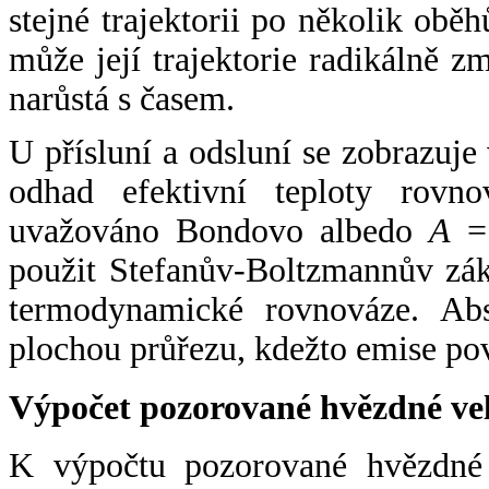
stejné trajektorii po několik oběh
může její trajektorie radikálně zm
narůstá s časem.
U přísluní a odsluní se zobrazuje
odhad efektivní teploty rovno
uvažováno Bondovo albedo
A
= 
použit Stefanův-Boltzmannův zák
termodynamické rovnováze. Abs
plochou průřezu, kdežto emise po
Výpočet pozorované hvězdné ve
K výpočtu pozorované hvězdné v