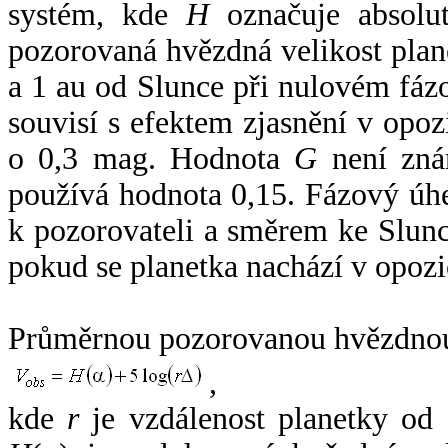
systém, kde
H
označuje absolut
pozorovaná hvězdná velikost plan
a 1 au od Slunce při nulovém fá
souvisí s efektem zjasnění v opoz
o 0,3 mag. Hodnota
G
není zná
používá hodnota 0,15. Fázový úh
k pozorovateli a směrem ke Slunc
pokud se planetka nachází v opozi
Průměrnou pozorovanou hvězdnou 
,
kde
r
je vzdálenost planetky od