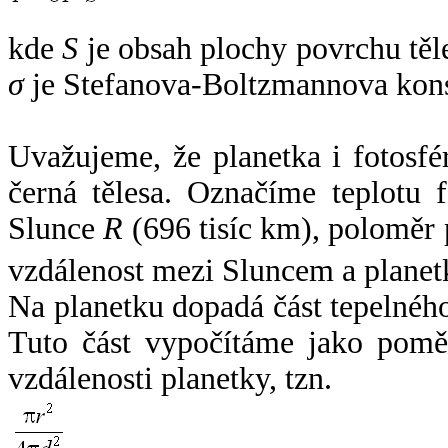
kde
S
je obsah plochy povrchu těl
σ
je Stefanova-Boltzmannova kons
Uvažujeme, že planetka i fotosfér
černá tělesa. Označíme teplotu 
Slunce
R
(696 tisíc km), poloměr
vzdálenost mezi Sluncem a plane
Na planetku dopadá část tepelnéh
Tuto část vypočítáme jako pomě
vzdálenosti planetky, tzn.