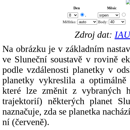
Den
Měsíc
.
Měřítko:
Body
:
Zdroj dat:
IAU
Na obrázku je v základním nastav
ve Sluneční soustavě v rovině ek
podle vzdálenosti planetky v odsl
planetky vykreslila a optimálně
které lze změnit z vybraných h
trajektorií) některých planet Sl
naznačuje, zda se planetka nacház
ní (červeně).