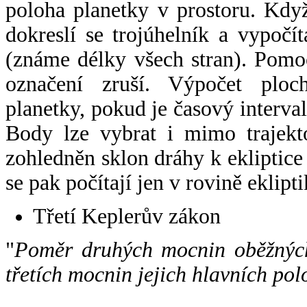
poloha planetky v prostoru. Kdy
dokreslí se trojúhelník a vypoč
(známe délky všech stran). Pomo
označení zruší. Výpočet ploch
planetky, pokud je časový interval
Body lze vybrat i mimo trajekto
zohledněn sklon dráhy k ekliptice
se pak počítají jen v rovině eklipti
Třetí Keplerův zákon
"
Poměr druhých mocnin oběžných
třetích mocnin jejich hlavních pol