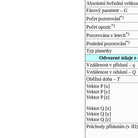
Absolutní hvězdná velikos
Fázový parametr –
G
*)
Počet pozorování
*)
Počet opozic
*)
Pozorována v letech
*)
Poslední pozorování
Typ planetky
Odvozené údaje z 
Vzdálenost v přísluní –
q
Vzdálenost v odsluní –
Q
Oběžná doba –
T
Vektor P [x]
Vektor P [y]
Vektor P [z]
Vektor Q [x]
Vektor Q [y]
Vektor Q [z]
Průchody přísluním (v
JD
)