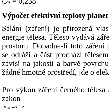
C
= 0,238.
2
Výpočet efektivní teploty plan
Sálání (záření) je přirozená vla
energie tělesa. Těleso vydává zá
prostoru. Dopadne-li toto záření n
se odráží a část prochází tělesem
závisí na jakosti a barvě povrch
žádné hmotné prostředí, jde o ele
Pro výkon záření černého tělesa
zákon