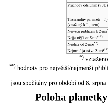
Průchody odsluním (v
JD
)
Tisserandův parametr –
T
J
(vztažený k Jupiteru)
Největší přiblížení k Zemi
**)
Nejjasnější ze Země
**)
Nejdále od Země
**
Nejméně jasná ze Země
*)
vztaženo
**)
hodnoty pro největší/nejmenší přibl
jsou spočítány pro období od 8. srpna
Poloha planetky