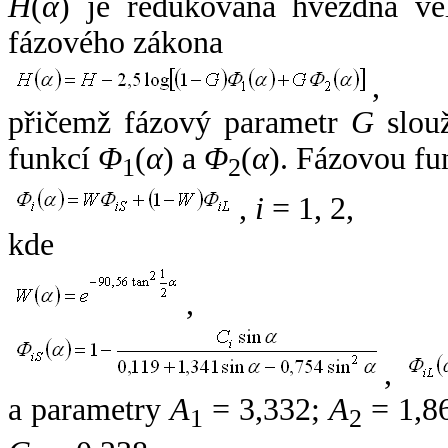
H
(
α
) je redukovaná hvězdná vel
fázového zákona
,
přičemž fázový parametr
G
slouž
funkcí
Φ
(
α
) a
Φ
(
α
). Fázovou fu
1
2
,
i
= 1, 2,
kde
,
,
a parametry
A
= 3,332;
A
= 1,8
1
2