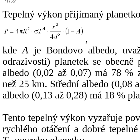
Tepelný výkon přijímaný planetko
,
kde
A
je Bondovo albedo, uvaž
odrazivosti) planetek se obecně
albedo (0,02 až 0,07) má 78 % z
než 25 km. Střední albedo (0,08 
albedo (0,13 až 0,28) má 18 % pla
Tento tepelný výkon vyzařuje po
rychlého otáčení a dobré tepelné