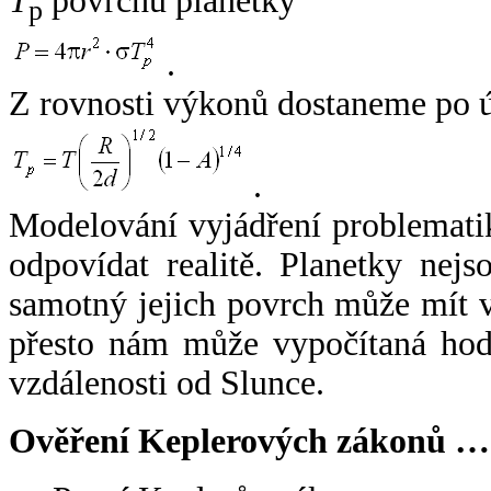
T
povrchu planetky
p
.
Z rovnosti výkonů dostaneme po 
.
Modelování vyjádření problemati
odpovídat realitě. Planetky nejso
samotný jejich povrch může mít v
přesto nám může vypočítaná hodn
vzdálenosti od Slunce.
Ověření Keplerových zákonů …