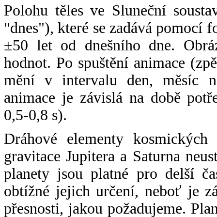
Polohu těles ve Sluneční sousta
"dnes"), které se zadává pomocí 
±50 let od dnešního dne. Obráz
hodnot. Po spuštění animace (zpě
mění v intervalu den, měsíc ne
animace je závislá na době potř
0,5-0,8 s).
Dráhové elementy kosmických t
gravitace Jupitera a Saturna neu
planety jsou platné pro delší č
obtížné jejich určení, neboť je 
přesnosti, jakou požadujeme. Pla