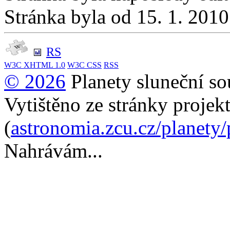
Stránka byla od 15. 1. 201
RS
W3C
XHTML 1.0
W3C
CSS
RSS
© 2026
Planety sluneční so
Vytištěno ze stránky projek
(
astronomia.zcu.cz/planety
Nahrávám...