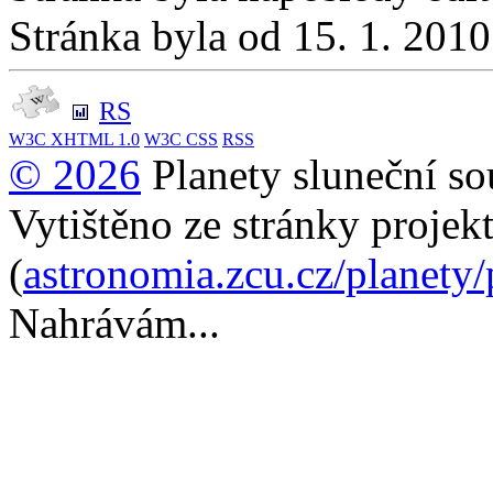
Stránka byla od 15. 1. 201
RS
W3C
XHTML 1.0
W3C
CSS
RSS
© 2026
Planety sluneční so
Vytištěno ze stránky projek
(
astronomia.zcu.cz/planety
Nahrávám...