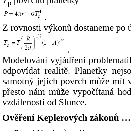
T
povrchu planetky
p
.
Z rovnosti výkonů dostaneme po 
.
Modelování vyjádření problemati
odpovídat realitě. Planetky nejso
samotný jejich povrch může mít v
přesto nám může vypočítaná hodn
vzdálenosti od Slunce.
Ověření Keplerových zákonů …