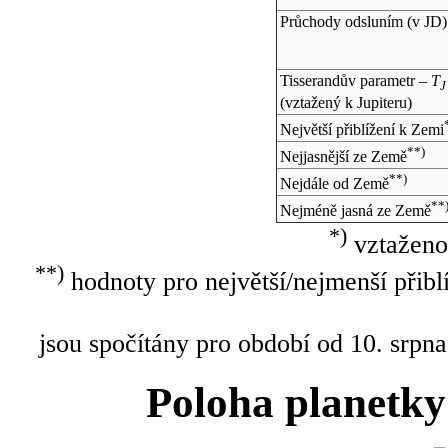
Průchody odsluním (v
JD
)
Tisserandův parametr –
T
J
(vztažený k Jupiteru)
Největší přiblížení k Zemi
**)
Nejjasnější ze Země
**)
Nejdále od Země
**
Nejméně jasná ze Země
*)
vztaženo
**)
hodnoty pro největší/nejmenší přibl
jsou spočítány pro období od 10. srpna
Poloha planetky