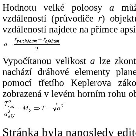
Hodnotu velké poloosy
a
může
vzdáleností (průvodiče
r
) objekt
vzdáleností najdete na přímce apsi
Vypočítanou velikost
a
lze zkont
nachází dráhové elementy plane
pomocí třetího Keplerova zák
zobrazená v levém horním rohu o
Stránka byla naposledy edi