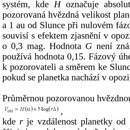
systém, kde
H
označuje absolut
pozorovaná hvězdná velikost plan
a 1 au od Slunce při nulovém fá
souvisí s efektem zjasnění v opoz
o 0,3 mag. Hodnota
G
není zná
používá hodnota 0,15. Fázový úh
k pozorovateli a směrem ke Slunc
pokud se planetka nachází v opozi
Průměrnou pozorovanou hvězdnou 
,
kde
r
je vzdálenost planetky od