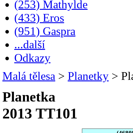
(253) Mathylde
(433) Eros
(951) Gaspra
...další
Odkazy
Malá tělesa
>
Planetky
>
Pl
Planetka
2013 TT101
(4680