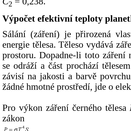
C
= 0,238.
2
Výpočet efektivní teploty plan
Sálání (záření) je přirozená vla
energie tělesa. Těleso vydává zá
prostoru. Dopadne-li toto záření n
se odráží a část prochází tělesem
závisí na jakosti a barvě povrch
žádné hmotné prostředí, jde o ele
Pro výkon záření černého tělesa
zákon