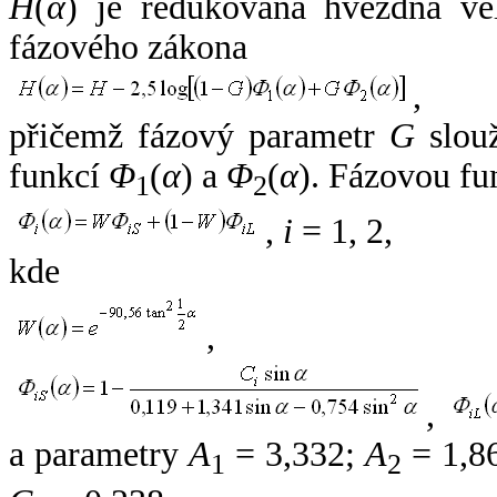
H
(
α
) je redukovaná hvězdná vel
fázového zákona
,
přičemž fázový parametr
G
slouž
funkcí
Φ
(
α
) a
Φ
(
α
). Fázovou fu
1
2
,
i
= 1, 2,
kde
,
,
a parametry
A
= 3,332;
A
= 1,8
1
2