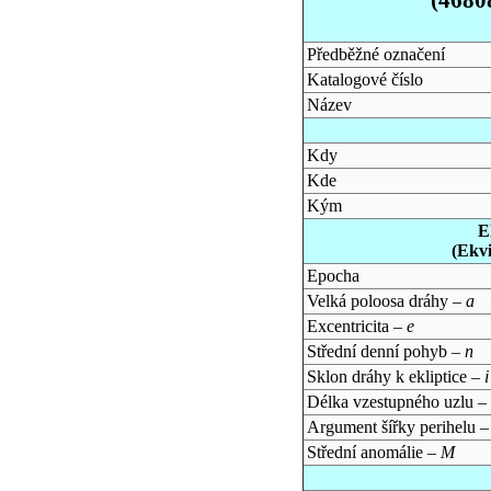
Předběžné označení
Katalogové číslo
Název
Kdy
Kde
Kým
E
(Ekv
Epocha
Velká poloosa dráhy –
a
Excentricita –
e
Střední denní pohyb –
n
Sklon dráhy k ekliptice –
i
Délka vzestupného uzlu –
Argument šířky perihelu 
Střední anomálie –
M