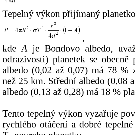
Tepelný výkon přijímaný planetko
,
kde
A
je Bondovo albedo, uvaž
odrazivosti) planetek se obecně
albedo (0,02 až 0,07) má 78 % z
než 25 km. Střední albedo (0,08 
albedo (0,13 až 0,28) má 18 % pla
Tento tepelný výkon vyzařuje po
rychlého otáčení a dobré tepelné