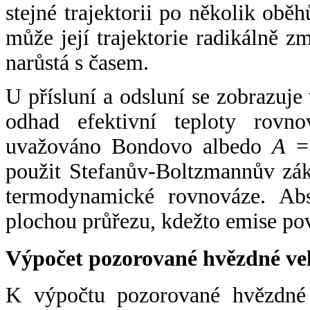
stejné trajektorii po několik oběh
může její trajektorie radikálně zm
narůstá s časem.
U přísluní a odsluní se zobrazuje
odhad efektivní teploty rovno
uvažováno Bondovo albedo
A
= 
použit Stefanův-Boltzmannův zák
termodynamické rovnováze. Abs
plochou průřezu, kdežto emise po
Výpočet pozorované hvězdné ve
K výpočtu pozorované hvězdné v