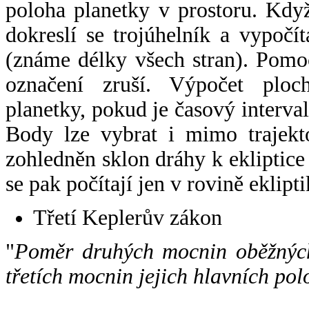
poloha planetky v prostoru. Kdy
dokreslí se trojúhelník a vypoč
(známe délky všech stran). Pomo
označení zruší. Výpočet ploch
planetky, pokud je časový interval
Body lze vybrat i mimo trajekto
zohledněn sklon dráhy k ekliptice
se pak počítají jen v rovině eklipti
Třetí Keplerův zákon
"
Poměr druhých mocnin oběžných
třetích mocnin jejich hlavních pol