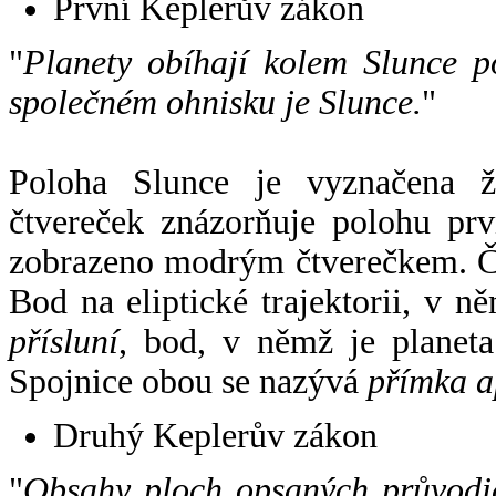
První Keplerův zákon
"
Planety obíhají kolem Slunce p
společném ohnisku je Slunce.
"
Poloha Slunce je vyznačena 
čtvereček znázorňuje polohu pr
zobrazeno modrým čtverečkem. Če
Bod na eliptické trajektorii, v n
přísluní
, bod, v němž je planet
Spojnice obou se nazývá
přímka a
Druhý Keplerův zákon
"
Obsahy ploch opsaných průvodič