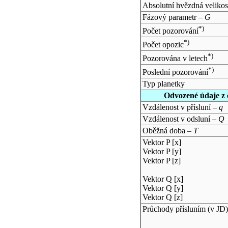
Absolutní hvězdná velikos
Fázový parametr –
G
*)
Počet pozorování
*)
Počet opozic
*)
Pozorována v letech
*)
Poslední pozorování
Typ planetky
Odvozené údaje z 
Vzdálenost v přísluní –
q
Vzdálenost v odsluní –
Q
Oběžná doba –
T
Vektor P [x]
Vektor P [y]
Vektor P [z]
Vektor Q [x]
Vektor Q [y]
Vektor Q [z]
Průchody přísluním (v
JD
)