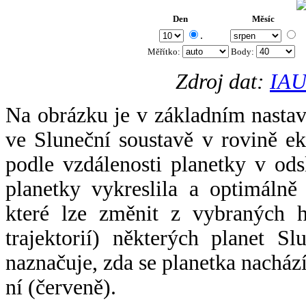
Den
Měsíc
.
Měřítko:
Body
:
Zdroj dat:
IAU
Na obrázku je v základním nastav
ve Sluneční soustavě v rovině ek
podle vzdálenosti planetky v odsl
planetky vykreslila a optimálně
které lze změnit z vybraných h
trajektorií) některých planet Sl
naznačuje, zda se planetka nacház
ní (červeně).