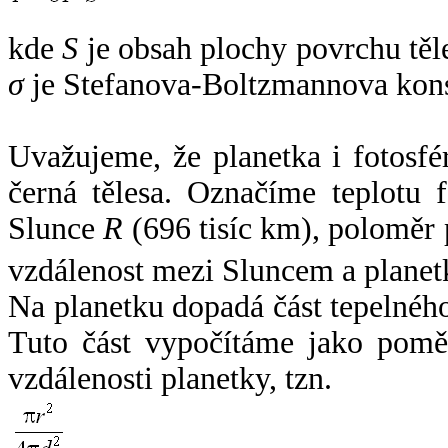
kde
S
je obsah plochy povrchu těl
σ
je Stefanova-Boltzmannova kons
Uvažujeme, že planetka i fotosfér
černá tělesa. Označíme teplotu 
Slunce
R
(696 tisíc km), poloměr
vzdálenost mezi Sluncem a plane
Na planetku dopadá část tepelnéh
Tuto část vypočítáme jako pomě
vzdálenosti planetky, tzn.