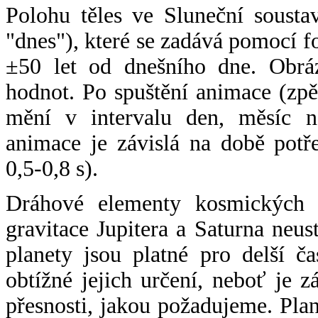
Polohu těles ve Sluneční sousta
"dnes"), které se zadává pomocí 
±50 let od dnešního dne. Obráz
hodnot. Po spuštění animace (zpě
mění v intervalu den, měsíc ne
animace je závislá na době potř
0,5-0,8 s).
Dráhové elementy kosmických t
gravitace Jupitera a Saturna neu
planety jsou platné pro delší č
obtížné jejich určení, neboť je 
přesnosti, jakou požadujeme. Pla