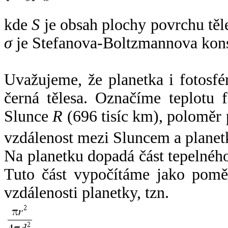
kde
S
je obsah plochy povrchu těl
σ
je Stefanova-Boltzmannova kons
Uvažujeme, že planetka i fotosfér
černá tělesa. Označíme teplotu 
Slunce
R
(696 tisíc km), poloměr
vzdálenost mezi Sluncem a plane
Na planetku dopadá část tepelnéh
Tuto část vypočítáme jako pomě
vzdálenosti planetky, tzn.