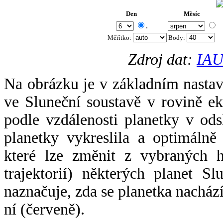
Den
Měsíc
.
Měřítko:
Body
:
Zdroj dat:
IAU
Na obrázku je v základním nastav
ve Sluneční soustavě v rovině ek
podle vzdálenosti planetky v odsl
planetky vykreslila a optimálně
které lze změnit z vybraných h
trajektorií) některých planet Sl
naznačuje, zda se planetka nacház
ní (červeně).