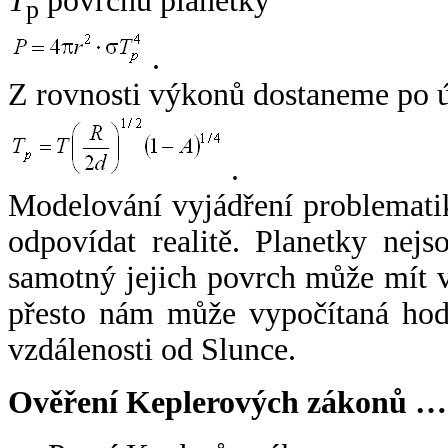
T
povrchu planetky
p
.
Z rovnosti výkonů dostaneme po 
.
Modelování vyjádření problemati
odpovídat realitě. Planetky nejso
samotný jejich povrch může mít v
přesto nám může vypočítaná hodn
vzdálenosti od Slunce.
Ověření Keplerových zákonů …