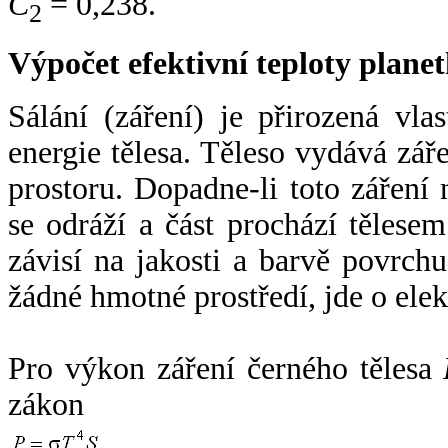
C
= 0,238.
2
Výpočet efektivní teploty plan
Sálání (záření) je přirozená vla
energie tělesa. Těleso vydává zá
prostoru. Dopadne-li toto záření n
se odráží a část prochází tělesem
závisí na jakosti a barvě povrch
žádné hmotné prostředí, jde o ele
Pro výkon záření černého tělesa
zákon