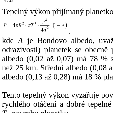
Tepelný výkon přijímaný planetko
,
kde
A
je Bondovo albedo, uvaž
odrazivosti) planetek se obecně
albedo (0,02 až 0,07) má 78 % z
než 25 km. Střední albedo (0,08 
albedo (0,13 až 0,28) má 18 % pla
Tento tepelný výkon vyzařuje po
rychlého otáčení a dobré tepelné