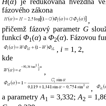
H
(
α
) je redukovaná hvězdná vel
fázového zákona
,
přičemž fázový parametr
G
slouž
funkcí
Φ
(
α
) a
Φ
(
α
). Fázovou fu
1
2
,
i
= 1, 2,
kde
,
,
a parametry
A
= 3,332;
A
= 1,8
1
2