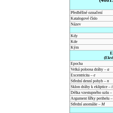
Předběžné označení
Katalogové číslo
Název
Kdy
Kde
Kým
E
(Ekv
Epocha
Velká poloosa dráhy –
a
Excentricita –
e
Střední denní pohyb –
n
Sklon dráhy k ekliptice –
i
Délka vzestupného uzlu –
Argument šířky perihelu 
Střední anomálie –
M