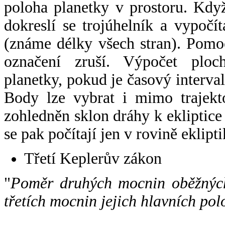
poloha planetky v prostoru. Kdy
dokreslí se trojúhelník a vypoč
(známe délky všech stran). Pomo
označení zruší. Výpočet ploch
planetky, pokud je časový interval
Body lze vybrat i mimo trajekto
zohledněn sklon dráhy k ekliptice
se pak počítají jen v rovině eklipti
Třetí Keplerův zákon
"
Poměr druhých mocnin oběžných
třetích mocnin jejich hlavních pol