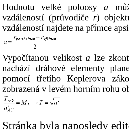
Hodnotu velké poloosy
a
může
vzdáleností (průvodiče
r
) objekt
vzdáleností najdete na přímce apsi
Vypočítanou velikost
a
lze zkont
nachází dráhové elementy plane
pomocí třetího Keplerova zák
zobrazená v levém horním rohu o
Stránka byla naposledy edi