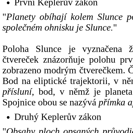
První Keplerův zákon
"
Planety obíhají kolem Slunce p
společném ohnisku je Slunce.
"
Poloha Slunce je vyznačena 
čtvereček znázorňuje polohu pr
zobrazeno modrým čtverečkem. Če
Bod na eliptické trajektorii, v n
přísluní
, bod, v němž je planet
Spojnice obou se nazývá
přímka a
Druhý Keplerův zákon
"
Obsahy ploch opsaných průvodič