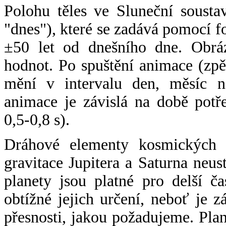
Polohu těles ve Sluneční sousta
"dnes"), které se zadává pomocí 
±50 let od dnešního dne. Obráz
hodnot. Po spuštění animace (zpě
mění v intervalu den, měsíc ne
animace je závislá na době potř
0,5-0,8 s).
Dráhové elementy kosmických t
gravitace Jupitera a Saturna neu
planety jsou platné pro delší č
obtížné jejich určení, neboť je 
přesnosti, jakou požadujeme. Pla