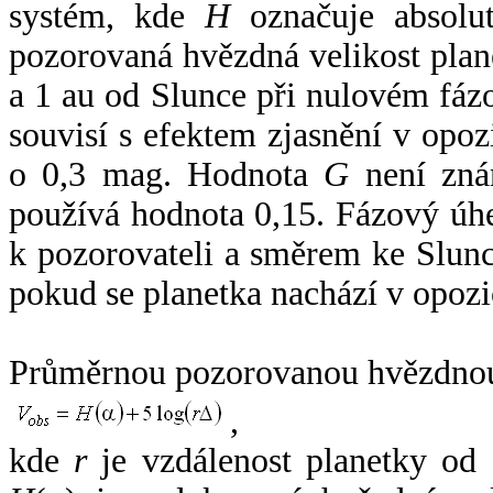
systém, kde
H
označuje absolut
pozorovaná hvězdná velikost plan
a 1 au od Slunce při nulovém fá
souvisí s efektem zjasnění v opoz
o 0,3 mag. Hodnota
G
není zná
používá hodnota 0,15. Fázový úh
k pozorovateli a směrem ke Slunc
pokud se planetka nachází v opozi
Průměrnou pozorovanou hvězdnou 
,
kde
r
je vzdálenost planetky od