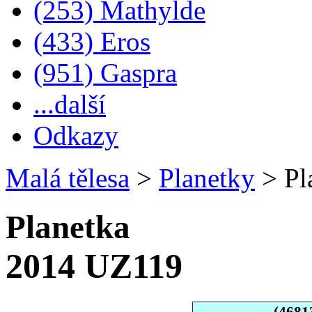
(253) Mathylde
(433) Eros
(951) Gaspra
...další
Odkazy
Malá tělesa
>
Planetky
>
Pl
Planetka
2014 UZ119
(4681