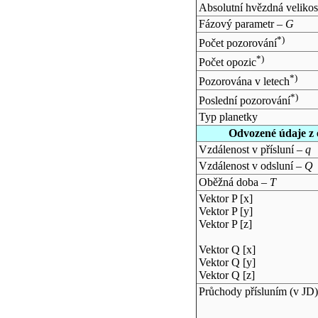
Absolutní hvězdná velikos
Fázový parametr –
G
*)
Počet pozorování
*)
Počet opozic
*)
Pozorována v letech
*)
Poslední pozorování
Typ planetky
Odvozené údaje z 
Vzdálenost v přísluní –
q
Vzdálenost v odsluní –
Q
Oběžná doba –
T
Vektor P [x]
Vektor P [y]
Vektor P [z]
Vektor Q [x]
Vektor Q [y]
Vektor Q [z]
Průchody přísluním (v
JD
)