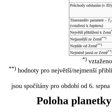
Průchody odsluním (v
JD
)
Tisserandův parametr –
T
J
(vztažený k Jupiteru)
Největší přiblížení k Zemi
**)
Nejjasnější ze Země
**)
Nejdále od Země
**
Nejméně jasná ze Země
*)
vztaženo
**)
hodnoty pro největší/nejmenší přibl
jsou spočítány pro období od 6. srpna
Poloha planetky