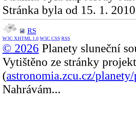
Stránka byla od 15. 1. 201
RS
W3C
XHTML 1.0
W3C
CSS
RSS
© 2026
Planety sluneční so
Vytištěno ze stránky projek
(
astronomia.zcu.cz/planety
Nahrávám...