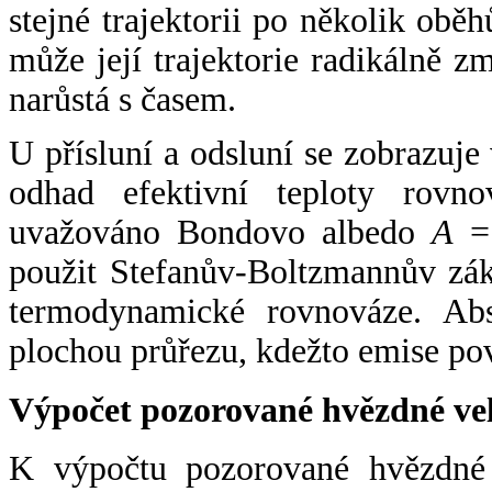
stejné trajektorii po několik oběh
může její trajektorie radikálně zm
narůstá s časem.
U přísluní a odsluní se zobrazuje
odhad efektivní teploty rovno
uvažováno Bondovo albedo
A
= 
použit Stefanův-Boltzmannův zák
termodynamické rovnováze. Abs
plochou průřezu, kdežto emise po
Výpočet pozorované hvězdné ve
K výpočtu pozorované hvězdné v