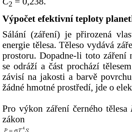
C
= 0,238.
2
Výpočet efektivní teploty plan
Sálání (záření) je přirozená vla
energie tělesa. Těleso vydává zá
prostoru. Dopadne-li toto záření n
se odráží a část prochází tělesem
závisí na jakosti a barvě povrch
žádné hmotné prostředí, jde o ele
Pro výkon záření černého tělesa
zákon