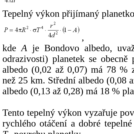
Tepelný výkon přijímaný planetko
,
kde
A
je Bondovo albedo, uvaž
odrazivosti) planetek se obecně
albedo (0,02 až 0,07) má 78 % z
než 25 km. Střední albedo (0,08 
albedo (0,13 až 0,28) má 18 % pla
Tento tepelný výkon vyzařuje po
rychlého otáčení a dobré tepelné