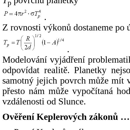
T
povrchu planetky
p
.
Z rovnosti výkonů dostaneme po 
.
Modelování vyjádření problemati
odpovídat realitě. Planetky nejso
samotný jejich povrch může mít v
přesto nám může vypočítaná hodn
vzdálenosti od Slunce.
Ověření Keplerových zákonů …