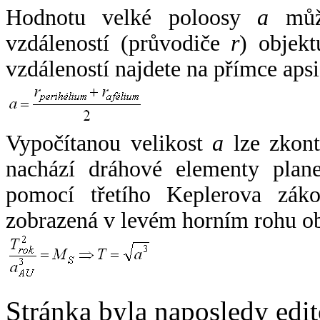
Hodnotu velké poloosy
a
může
vzdáleností (průvodiče
r
) objekt
vzdáleností najdete na přímce apsi
Vypočítanou velikost
a
lze zkont
nachází dráhové elementy plane
pomocí třetího Keplerova zák
zobrazená v levém horním rohu o
Stránka byla naposledy edi