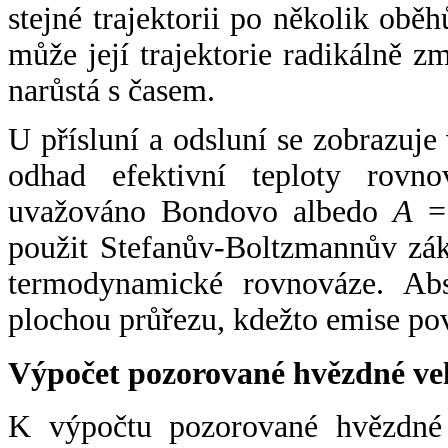
stejné trajektorii po několik oběh
může její trajektorie radikálně zm
narůstá s časem.
U přísluní a odsluní se zobrazuje
odhad efektivní teploty rovno
uvažováno Bondovo albedo
A
= 
použit Stefanův-Boltzmannův zák
termodynamické rovnováze. Abs
plochou průřezu, kdežto emise po
Výpočet pozorované hvězdné ve
K výpočtu pozorované hvězdné v