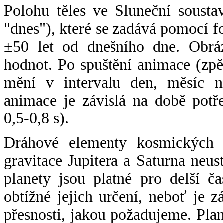
Polohu těles ve Sluneční sousta
"dnes"), které se zadává pomocí 
±50 let od dnešního dne. Obráz
hodnot. Po spuštění animace (zpě
mění v intervalu den, měsíc ne
animace je závislá na době potř
0,5-0,8 s).
Dráhové elementy kosmických t
gravitace Jupitera a Saturna neu
planety jsou platné pro delší č
obtížné jejich určení, neboť je 
přesnosti, jakou požadujeme. Pla