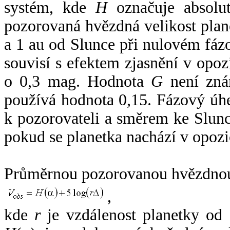
systém, kde
H
označuje absolut
pozorovaná hvězdná velikost plan
a 1 au od Slunce při nulovém fá
souvisí s efektem zjasnění v opoz
o 0,3 mag. Hodnota
G
není zná
používá hodnota 0,15. Fázový úh
k pozorovateli a směrem ke Slunc
pokud se planetka nachází v opozi
Průměrnou pozorovanou hvězdnou 
,
kde
r
je vzdálenost planetky od