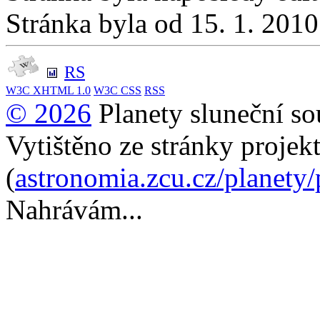
Stránka byla od 15. 1. 201
RS
W3C
XHTML 1.0
W3C
CSS
RSS
© 2026
Planety sluneční so
Vytištěno ze stránky projek
(
astronomia.zcu.cz/planety
Nahrávám...