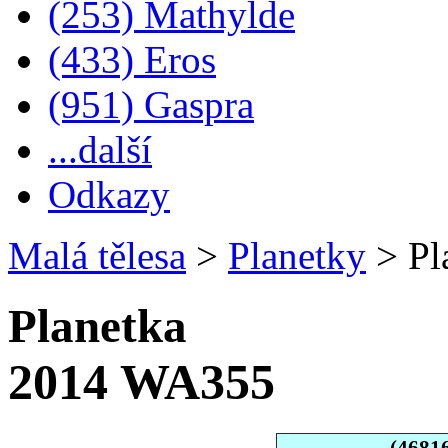
(253) Mathylde
(433) Eros
(951) Gaspra
...další
Odkazy
Malá tělesa
>
Planetky
>
Pl
Planetka
2014 WA355
(4681