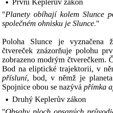
První Keplerův zákon
"
Planety obíhají kolem Slunce p
společném ohnisku je Slunce.
"
Poloha Slunce je vyznačena 
čtvereček znázorňuje polohu pr
zobrazeno modrým čtverečkem. Če
Bod na eliptické trajektorii, v n
přísluní
, bod, v němž je planet
Spojnice obou se nazývá
přímka a
Druhý Keplerův zákon
"
Obsahy ploch opsaných průvodič