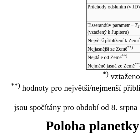
Průchody odsluním (v
JD
)
Tisserandův parametr –
T
J
(vztažený k Jupiteru)
Největší přiblížení k Zemi
**)
Nejjasnější ze Země
**)
Nejdále od Země
**
Nejméně jasná ze Země
*)
vztaženo
**)
hodnoty pro největší/nejmenší přibl
jsou spočítány pro období od 8. srpna
Poloha planetky