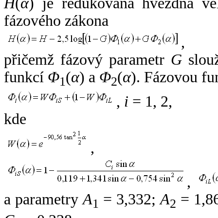
H
(
α
) je redukovaná hvězdná vel
fázového zákona
,
přičemž fázový parametr
G
slouž
funkcí
Φ
(
α
) a
Φ
(
α
). Fázovou fu
1
2
,
i
= 1, 2,
kde
,
,
a parametry
A
= 3,332;
A
= 1,8
1
2