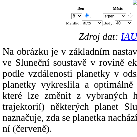
Den
Měsíc
.
Měřítko:
Body
:
Zdroj dat:
IAU
Na obrázku je v základním nastav
ve Sluneční soustavě v rovině ek
podle vzdálenosti planetky v odsl
planetky vykreslila a optimálně
které lze změnit z vybraných h
trajektorií) některých planet Sl
naznačuje, zda se planetka nacház
ní (červeně).