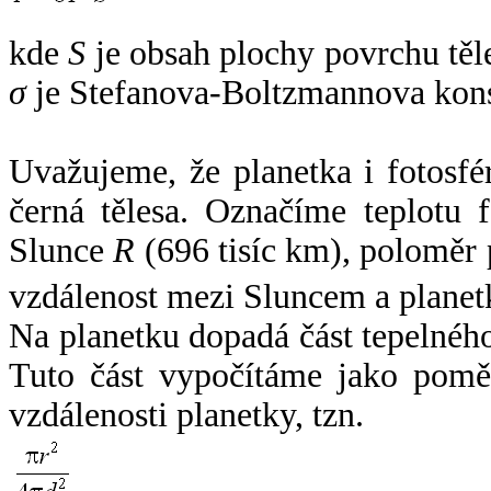
kde
S
je obsah plochy povrchu těl
σ
je Stefanova-Boltzmannova kons
Uvažujeme, že planetka i fotosfér
černá tělesa. Označíme teplotu 
Slunce
R
(696 tisíc km), poloměr
vzdálenost mezi Sluncem a plane
Na planetku dopadá část tepelnéh
Tuto část vypočítáme jako pomě
vzdálenosti planetky, tzn.