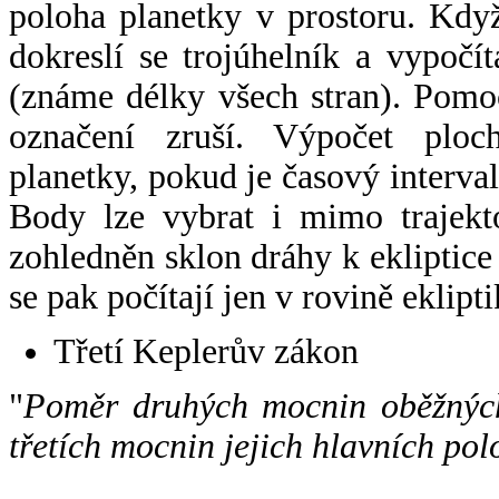
poloha planetky v prostoru. Kdy
dokreslí se trojúhelník a vypoč
(známe délky všech stran). Pomo
označení zruší. Výpočet ploch
planetky, pokud je časový interval
Body lze vybrat i mimo trajekto
zohledněn sklon dráhy k ekliptice
se pak počítají jen v rovině eklipti
Třetí Keplerův zákon
"
Poměr druhých mocnin oběžných
třetích mocnin jejich hlavních pol