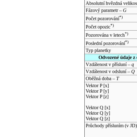
Absolutní hvězdná velikos
Fázový parametr –
G
*)
Počet pozorování
*)
Počet opozic
*)
Pozorována v letech
*)
Poslední pozorování
Typ planetky
Odvozené údaje z 
Vzdálenost v přísluní –
q
Vzdálenost v odsluní –
Q
Oběžná doba –
T
Vektor P [x]
Vektor P [y]
Vektor P [z]
Vektor Q [x]
Vektor Q [y]
Vektor Q [z]
Průchody přísluním (v
JD
)