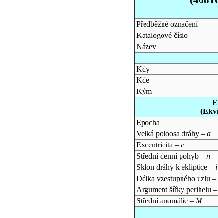
Předběžné označení
Katalogové číslo
Název
Kdy
Kde
Kým
E
(Ekv
Epocha
Velká poloosa dráhy –
a
Excentricita –
e
Střední denní pohyb –
n
Sklon dráhy k ekliptice –
i
Délka vzestupného uzlu –
Argument šířky perihelu 
Střední anomálie –
M