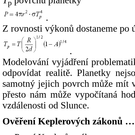
T
povrchu planetky
p
.
Z rovnosti výkonů dostaneme po 
.
Modelování vyjádření problemati
odpovídat realitě. Planetky nejso
samotný jejich povrch může mít v
přesto nám může vypočítaná hodn
vzdálenosti od Slunce.
Ověření Keplerových zákonů …