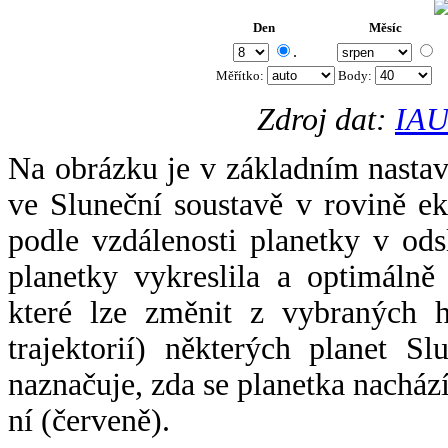
Den
Měsíc
.
Měřítko:
Body
:
Zdroj dat:
IAU
Na obrázku je v základním nastav
ve Sluneční soustavě v rovině ek
podle vzdálenosti planetky v odsl
planetky vykreslila a optimálně
které lze změnit z vybraných h
trajektorií) některých planet Sl
naznačuje, zda se planetka nacház
ní (červeně).