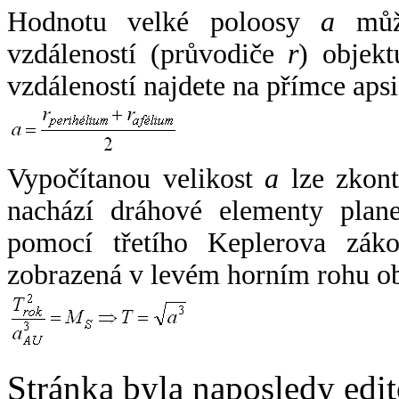
Hodnotu velké poloosy
a
může
vzdáleností (průvodiče
r
) objekt
vzdáleností najdete na přímce apsi
Vypočítanou velikost
a
lze zkont
nachází dráhové elementy plane
pomocí třetího Keplerova zák
zobrazená v levém horním rohu o
Stránka byla naposledy edi