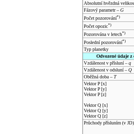
Absolutní hvězdná velikos
Fázový parametr –
G
*)
Počet pozorování
*)
Počet opozic
*)
Pozorována v letech
*)
Poslední pozorování
Typ planetky
Odvozené údaje z 
Vzdálenost v přísluní –
q
Vzdálenost v odsluní –
Q
Oběžná doba –
T
Vektor P [x]
Vektor P [y]
Vektor P [z]
Vektor Q [x]
Vektor Q [y]
Vektor Q [z]
Průchody přísluním (v
JD
)