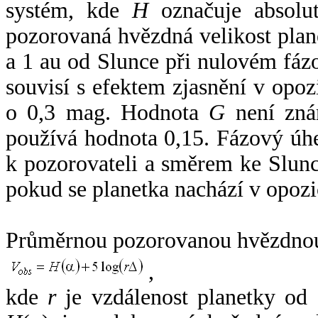
systém, kde
H
označuje absolut
pozorovaná hvězdná velikost plan
a 1 au od Slunce při nulovém fá
souvisí s efektem zjasnění v opoz
o 0,3 mag. Hodnota
G
není zná
používá hodnota 0,15. Fázový úh
k pozorovateli a směrem ke Slunc
pokud se planetka nachází v opozi
Průměrnou pozorovanou hvězdnou 
,
kde
r
je vzdálenost planetky od