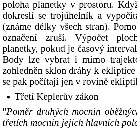
poloha planetky v prostoru. Kdy
dokreslí se trojúhelník a vypoč
(známe délky všech stran). Pomo
označení zruší. Výpočet ploch
planetky, pokud je časový interval
Body lze vybrat i mimo trajekto
zohledněn sklon dráhy k ekliptice
se pak počítají jen v rovině eklipti
Třetí Keplerův zákon
"
Poměr druhých mocnin oběžných
třetích mocnin jejich hlavních pol