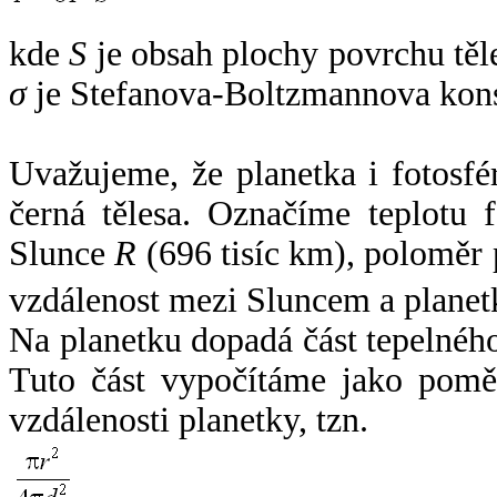
kde
S
je obsah plochy povrchu těl
σ
je Stefanova-Boltzmannova kons
Uvažujeme, že planetka i fotosfér
černá tělesa. Označíme teplotu 
Slunce
R
(696 tisíc km), poloměr
vzdálenost mezi Sluncem a plane
Na planetku dopadá část tepelnéh
Tuto část vypočítáme jako pomě
vzdálenosti planetky, tzn.