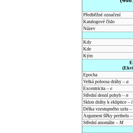
Předběžné označení
Katalogové číslo
Název
Kdy
Kde
Kým
E
(Ekv
Epocha
Velká poloosa dráhy –
a
Excentricita –
e
Střední denní pohyb –
n
Sklon dráhy k ekliptice –
i
Délka vzestupného uzlu –
Argument šířky perihelu 
Střední anomálie –
M