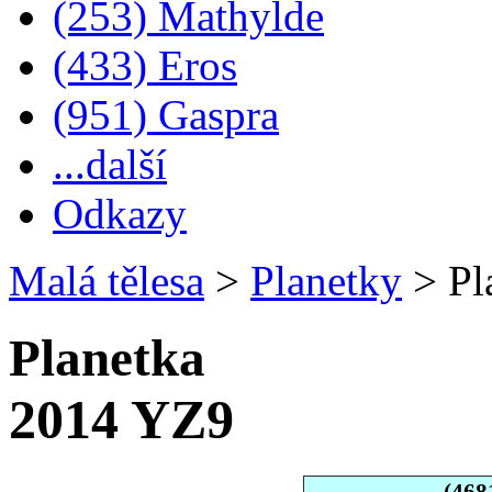
(253) Mathylde
(433) Eros
(951) Gaspra
...další
Odkazy
Malá tělesa
>
Planetky
>
Pl
Planetka
2014 YZ9
(468