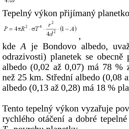
Tepelný výkon přijímaný planetko
,
kde
A
je Bondovo albedo, uvaž
odrazivosti) planetek se obecně
albedo (0,02 až 0,07) má 78 % z
než 25 km. Střední albedo (0,08 
albedo (0,13 až 0,28) má 18 % pla
Tento tepelný výkon vyzařuje po
rychlého otáčení a dobré tepelné