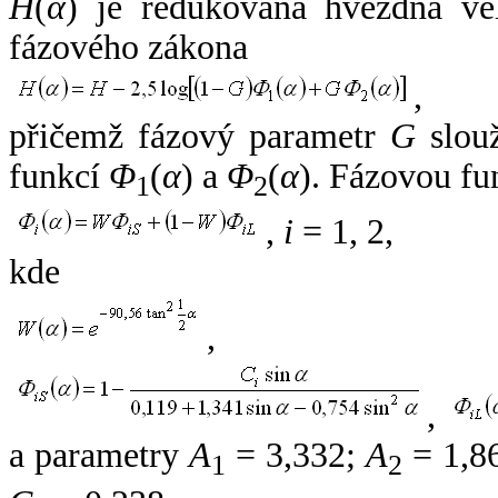
H
(
α
) je redukovaná hvězdná vel
fázového zákona
,
přičemž fázový parametr
G
slouž
funkcí
Φ
(
α
) a
Φ
(
α
). Fázovou fu
1
2
,
i
= 1, 2,
kde
,
,
a parametry
A
= 3,332;
A
= 1,8
1
2