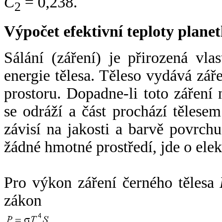
C
= 0,238.
2
Výpočet efektivní teploty plan
Sálání (záření) je přirozená vla
energie tělesa. Těleso vydává zá
prostoru. Dopadne-li toto záření n
se odráží a část prochází tělesem
závisí na jakosti a barvě povrch
žádné hmotné prostředí, jde o ele
Pro výkon záření černého tělesa
zákon