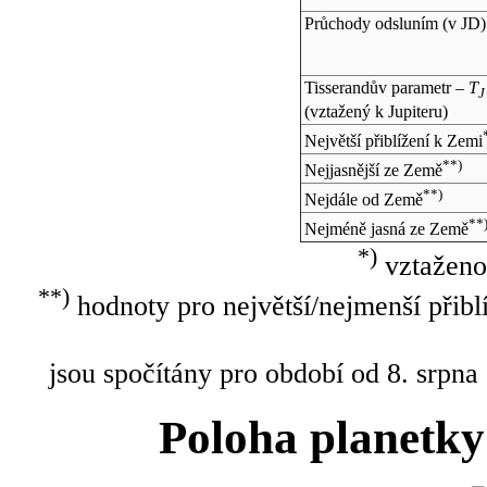
Průchody odsluním (v
JD
)
Tisserandův parametr –
T
J
(vztažený k Jupiteru)
Největší přiblížení k Zemi
**)
Nejjasnější ze Země
**)
Nejdále od Země
**
Nejméně jasná ze Země
*)
vztaženo
**)
hodnoty pro největší/nejmenší přibl
jsou spočítány pro období od 8. srpna
Poloha planetky