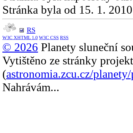
Stránka byla od 15. 1. 201
RS
W3C
XHTML 1.0
W3C
CSS
RSS
© 2026
Planety sluneční so
Vytištěno ze stránky projek
(
astronomia.zcu.cz/planety
Nahrávám...