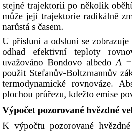
stejné trajektorii po několik oběh
může její trajektorie radikálně zm
narůstá s časem.
U přísluní a odsluní se zobrazuje
odhad efektivní teploty rovno
uvažováno Bondovo albedo
A
= 
použit Stefanův-Boltzmannův zák
termodynamické rovnováze. Abs
plochou průřezu, kdežto emise po
Výpočet pozorované hvězdné ve
K výpočtu pozorované hvězdné v