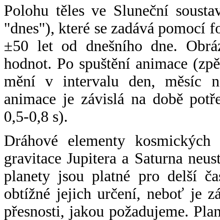
Polohu těles ve Sluneční sousta
"dnes"), které se zadává pomocí 
±50 let od dnešního dne. Obráz
hodnot. Po spuštění animace (zpě
mění v intervalu den, měsíc ne
animace je závislá na době potř
0,5-0,8 s).
Dráhové elementy kosmických t
gravitace Jupitera a Saturna neu
planety jsou platné pro delší č
obtížné jejich určení, neboť je 
přesnosti, jakou požadujeme. Pla