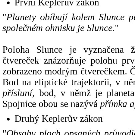
První Keplerův zákon
"
Planety obíhají kolem Slunce p
společném ohnisku je Slunce.
"
Poloha Slunce je vyznačena 
čtvereček znázorňuje polohu pr
zobrazeno modrým čtverečkem. Če
Bod na eliptické trajektorii, v n
přísluní
, bod, v němž je planet
Spojnice obou se nazývá
přímka a
Druhý Keplerův zákon
"
Obsahy ploch opsaných průvodič