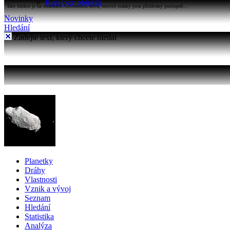
Katalogy objektů
Tato funkce je na stránkách Astronomia nová, testové otázky jsou přidávány postupně...
Novinky
Hledání
Zadejte text, který chcete hledat
Planetky
Dráhy
Vlastnosti
Vznik a vývoj
Seznam
Hledání
Statistika
Analýza