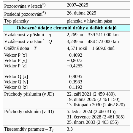
*)
2007–2025
Pozorována v letech
*)
26. dubna 2025
Poslední pozorování
Typ planetky
planetka v hlavním pásu
Odvozené údaje z elementů dráhy a dalších údajů
Vzdálenost v přísluní –
q
2,269 au – 339 511 000 km
Vzdálenost v odsluní –
Q
3,239 au – 484 573 000 km
Oběžná doba –
T
4,571 roků – 1 669,6 dnů
Vektor P [x]
0,4092
Vektor P [y]
−0,8072
Vektor P [z]
−0,4255
Vektor Q [x]
0,9095
Vektor Q [y]
0,3983
Vektor Q [z]
0,1192
Průchody přísluním (v
JD
)
22. září 2021
(2 459 480),
19. dubna 2026
(2 461 150),
13. listopadu 2030
(2 462 820)
Průchody odsluním (v
JD
)
5. ledna 2024
(2 460 315),
31. července 2028
(2 461 985),
25. února 2033
(2 463 655)
Tisserandův parametr –
T
3,3
J