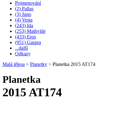
Pojmenování
(2) Pallas
(3) Juno
(4) Vesta
(243) Ida
(253) Mathylde
(433) Eros
(951) Gaspra
...další
Odkazy
Malá tělesa
>
Planetky
>
Planetka 2015 AT174
Planetka
2015 AT174