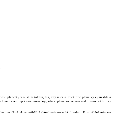
e
i planetky v odsluní (aféliu) tak, aby se celá trajektorie planetky vykreslila a
. Barva čáry trajektorie naznačuje, zda se planetka nachází nad rovinou ekliptiky
ního dne. Obrázek se průběžně aktualizuje po zadání hodnot. Po spuštění animace