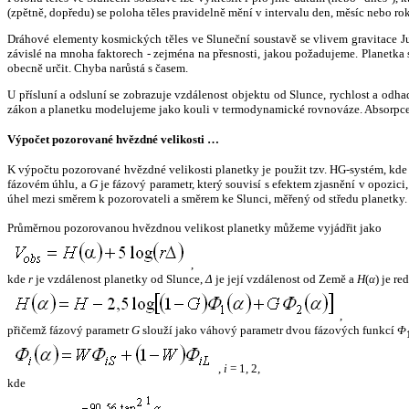
(zpětně, dopředu) se poloha těles pravidelně mění v intervalu den, měsíc nebo ro
Dráhové elementy kosmických těles ve Sluneční soustavě se vlivem gravitace Jup
závislé na mnoha faktorech - zejména na přesnosti, jakou požadujeme. Planetka se
obecně určit. Chyba narůstá s časem.
U přísluní a odsluní se zobrazuje vzdálenost objektu od Slunce, rychlost a od
zákon a planetku modelujeme jako kouli v termodynamické rovnováze. Absorpce 
Výpočet pozorované hvězdné velikosti …
K výpočtu pozorované hvězdné velikosti planetky je použit tzv. HG-systém, kd
fázovém úhlu, a
G
je fázový parametr, který souvisí s efektem zjasnění v opozic
úhel mezi směrem k pozorovateli a směrem ke Slunci, měřený od středu planetky. 
Průměrnou pozorovanou hvězdnou velikost planetky můžeme vyjádřit jako
,
kde
r
je vzdálenost planetky od Slunce,
Δ
je její vzdálenost od Země a
H
(
α
) je r
,
přičemž fázový parametr
G
slouží jako váhový parametr dvou fázových funkcí
Φ
,
i
= 1, 2,
kde