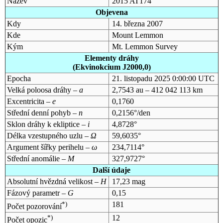
Název
2015 AT174
Objevena
Kdy
14. března 2007
Kde
Mount Lemmon
Kým
Mt. Lemmon Survey
Elementy dráhy
(Ekvinokcium J2000,0)
Epocha
21. listopadu 2025 0:00:00 UTC
Velká poloosa dráhy –
a
2,7543 au – 412 042 113 km
Excentricita –
e
0,1760
Střední denní pohyb –
n
0,2156°/den
Sklon dráhy k ekliptice –
i
4,8728°
Délka vzestupného uzlu –
Ω
59,6035°
Argument šířky perihelu –
ω
234,7114°
Střední anomálie –
M
327,9727°
Další údaje
Absolutní hvězdná velikost –
H
17,23 mag
Fázový parametr –
G
0,15
*)
181
Počet pozorování
*)
12
Počet opozic