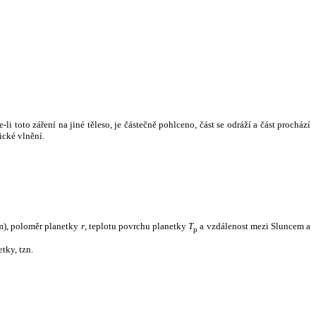
i toto záření na jiné těleso, je částečně pohlceno, část se odráží a část prochází
ické vlnění.
m), poloměr planetky
r
, teplotu povrchu planetky
T
a vzdálenost mezi Sluncem a
p
tky, tzn.