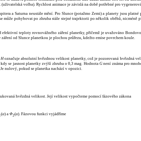
k (uživatelská volba). Rychlost animace je závislá na době potřebné pro vygenerová
itera a Saturna neustále mění. Pro Slunce (potažmo Zemi) a planety jsou platné p
 může pohybovat po zhruba stále stejné trajektorii po několik oběhů, nicméně při p
had efektivní teploty rovnovážného záření planetky, přičemž je uvažováno Bondov
záření od Slunce planetkou je plochou průřezu, kdežto emise povrchem koule.
e
H
označuje absolutní hvězdnou velikost planetky, což je pozorovaná hvězdná veli
i, kdy se jasnost planetky zvýší zhruba o 0,3 mag. Hodnota
G
není známa pro mnoho 
Je nulový, pokud se planetka nachází v opozici.
edukovaná hvězdná velikost. Její velikost vypočteme pomocí fázového zákona
(
α
) a
Φ
(
α
). Fázovou funkci vyjádříme
1
2