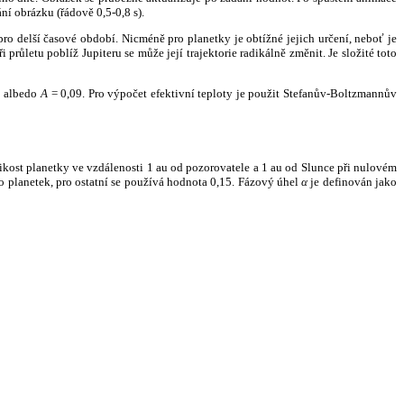
ní obrázku (řádově 0,5-0,8 s).
ro delší časové období. Nicméně pro planetky je obtížné jejich určení, neboť je
růletu poblíž Jupiteru se může její trajektorie radikálně změnit. Je složité toto
o albedo
A
= 0,09. Pro výpočet efektivní teploty je použit Stefanův-Boltzmannův
kost planetky ve vzdálenosti 1 au od pozorovatele a 1 au od Slunce při nulovém
planetek, pro ostatní se používá hodnota 0,15. Fázový úhel
α
je definován jako