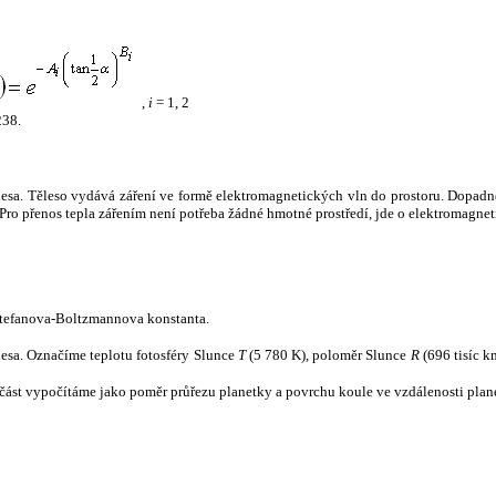
,
i
= 1, 2
238.
tělesa. Těleso vydává záření ve formě elektromagnetických vln do prostoru. Dopadne-l
u. Pro přenos tepla zářením není potřeba žádné hmotné prostředí, jde o elektromagnet
tefanova-Boltzmannova konstanta.
tělesa. Označíme teplotu fotosféry Slunce
T
(5 780 K), poloměr Slunce
R
(696 tisíc k
část vypočítáme jako poměr průřezu planetky a povrchu koule ve vzdálenosti plane