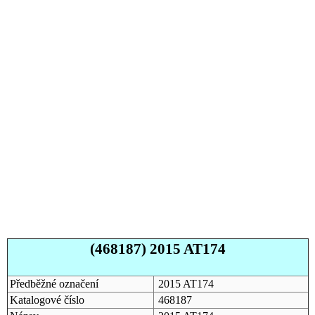
(468187) 2015 AT174
Předběžné označení
2015 AT174
Katalogové číslo
468187