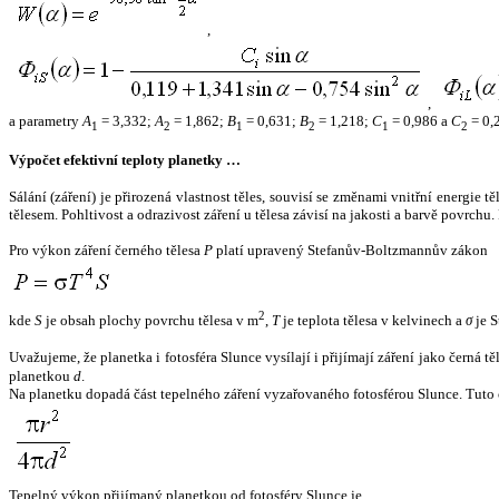
,
,
a parametry
A
= 3,332;
A
= 1,862;
B
= 0,631;
B
= 1,218;
C
= 0,986 a
C
= 0,
1
2
1
2
1
2
Výpočet efektivní teploty planetky …
Sálání (záření) je přirozená vlastnost těles, souvisí se změnami vnitřní energie 
tělesem. Pohltivost a odrazivost záření u tělesa závisí na jakosti a barvě povrch
Pro výkon záření černého tělesa
P
platí upravený Stefanův-Boltzmannův zákon
2
kde
S
je obsah plochy povrchu tělesa v m
,
T
je teplota tělesa v kelvinech a
σ
je S
Uvažujeme, že planetka i fotosféra Slunce vysílají i přijímají záření jako černá 
planetkou
d
.
Na planetku dopadá část tepelného záření vyzařovaného fotosférou Slunce. Tuto 
Tepelný výkon přijímaný planetkou od fotosféry Slunce je