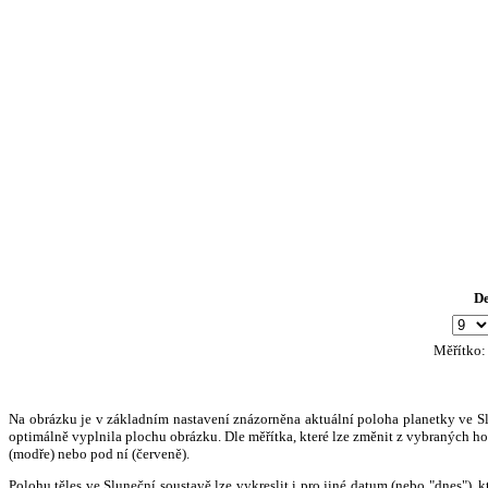
D
Měřítko
Na obrázku je v základním nastavení znázorněna aktuální poloha planetky ve Slun
optimálně vyplnila plochu obrázku. Dle měřítka, které lze změnit z vybraných hod
(modře) nebo pod ní (červeně).
Polohu těles ve Sluneční soustavě lze vykreslit i pro jiné datum (nebo "dnes")