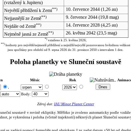
(vztažený k Jupiteru)
**)
10. července 2044
(1,26 au)
Největší přiblížení k Zemi
**)
9. července 2044
(19,8 mag)
Nejjasnější ze Země
**)
14. července 2028
(4,25 au)
Nejdále od Země
**)
26. května 2042
(23,5 mag)
Nejméně jasná ze Země
*)
vztaženo k 25. května 2026;
**)
hodnoty pro největší/nejmenší přiblížení a nejnižší/nejvyšší pozorovanou hvězdnou velikost
jsou spočítány pro období od 9. srpna 2026 do 31. prosince 2050 s intervalem 1 den.
Poloha planetky ve Sluneční soustavě
en
Měsíc
Rok
Animac
.
:
Body
:
Zdroj dat:
IAU Minor Planet Center
eční soustavě v rovině ekliptiky. Měřítko je zvoleno automaticky podle vzdálenost
not, je vykreslena i poloha (včetně trajektorií) některých planet Sluneční soustavy
, které se zadává pomocí formuláře pod obrázkem. Lze zadat datum ±50 let od dneš