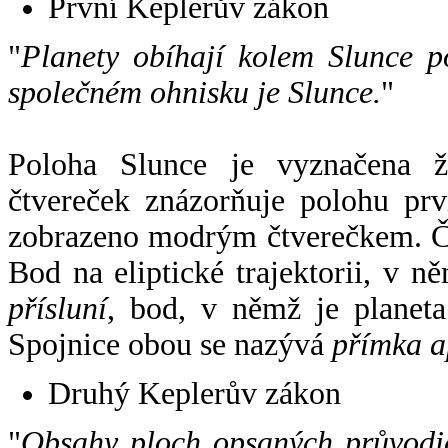
První Keplerův zákon
"
Planety obíhají kolem Slunce p
společném ohnisku je Slunce.
"
Poloha Slunce je vyznačena 
čtvereček znázorňuje polohu pr
zobrazeno modrým čtverečkem. Če
Bod na eliptické trajektorii, v n
přísluní
, bod, v němž je planet
Spojnice obou se nazývá
přímka a
Druhý Keplerův zákon
"
Obsahy ploch opsaných průvodič