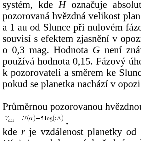
systém, kde
H
označuje absolut
pozorovaná hvězdná velikost plan
a 1 au od Slunce při nulovém fá
souvisí s efektem zjasnění v opoz
o 0,3 mag. Hodnota
G
není zná
používá hodnota 0,15. Fázový úh
k pozorovateli a směrem ke Slunc
pokud se planetka nachází v opozi
Průměrnou pozorovanou hvězdnou 
,
kde
r
je vzdálenost planetky od