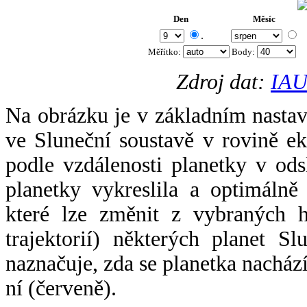
Den
Měsíc
.
Měřítko:
Body
:
Zdroj dat:
IAU
Na obrázku je v základním nastav
ve Sluneční soustavě v rovině ek
podle vzdálenosti planetky v odsl
planetky vykreslila a optimálně
které lze změnit z vybraných h
trajektorií) některých planet Sl
naznačuje, zda se planetka nacház
ní (červeně).