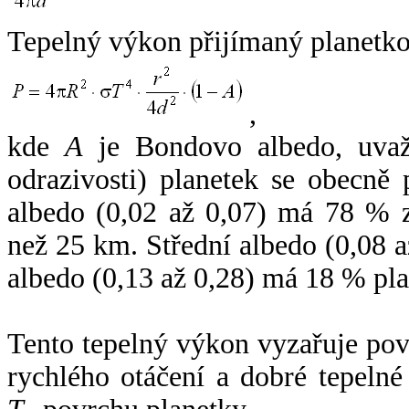
Tepelný výkon přijímaný planetko
,
kde
A
je Bondovo albedo, uvaž
odrazivosti) planetek se obecně
albedo (0,02 až 0,07) má 78 % z
než 25 km. Střední albedo (0,08 
albedo (0,13 až 0,28) má 18 % pla
Tento tepelný výkon vyzařuje po
rychlého otáčení a dobré tepelné