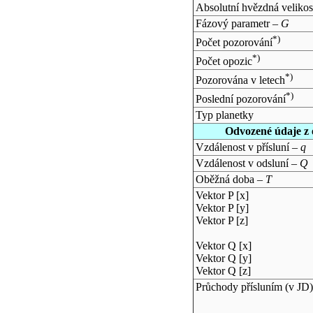
Absolutní hvězdná velikos
Fázový parametr –
G
*)
Počet pozorování
*)
Počet opozic
*)
Pozorována v letech
*)
Poslední pozorování
Typ planetky
Odvozené údaje z 
Vzdálenost v přísluní –
q
Vzdálenost v odsluní –
Q
Oběžná doba –
T
Vektor P [x]
Vektor P [y]
Vektor P [z]
Vektor Q [x]
Vektor Q [y]
Vektor Q [z]
Průchody přísluním (v
JD
)