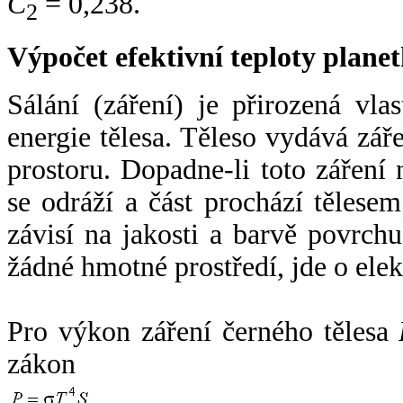
C
= 0,238.
2
Výpočet efektivní teploty plan
Sálání (záření) je přirozená vla
energie tělesa. Těleso vydává zá
prostoru. Dopadne-li toto záření n
se odráží a část prochází tělesem
závisí na jakosti a barvě povrch
žádné hmotné prostředí, jde o ele
Pro výkon záření černého tělesa
zákon