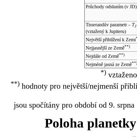
Průchody odsluním (v
JD
)
Tisserandův parametr –
T
J
(vztažený k Jupiteru)
Největší přiblížení k Zemi
**)
Nejjasnější ze Země
**)
Nejdále od Země
**
Nejméně jasná ze Země
*)
vztaženo
**)
hodnoty pro největší/nejmenší přibl
jsou spočítány pro období od 9. srpna
Poloha planetky