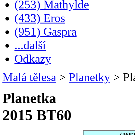
(253) Mathylde
(433) Eros
(951) Gaspra
...další
Odkazy
Malá tělesa
>
Planetky
>
Pl
Planetka
2015 BT60
(468