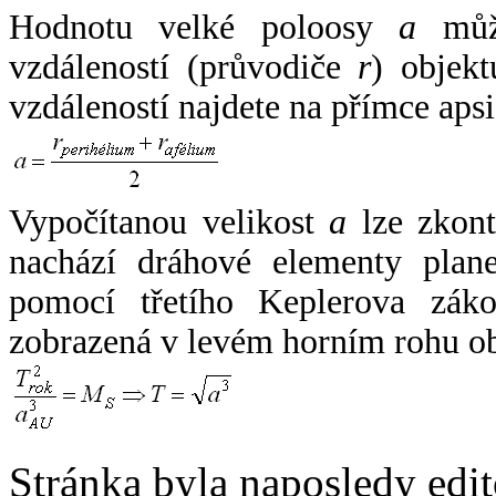
Hodnotu velké poloosy
a
může
vzdáleností (průvodiče
r
) objekt
vzdáleností najdete na přímce apsi
Vypočítanou velikost
a
lze zkont
nachází dráhové elementy plane
pomocí třetího Keplerova zák
zobrazená v levém horním rohu o
Stránka byla naposledy edi