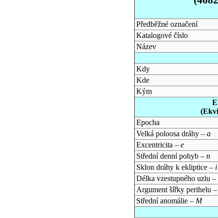
Předběžné označení
Katalogové číslo
Název
Kdy
Kde
Kým
E
(Ekv
Epocha
Velká poloosa dráhy –
a
Excentricita –
e
Střední denní pohyb –
n
Sklon dráhy k ekliptice –
i
Délka vzestupného uzlu –
Argument šířky perihelu 
Střední anomálie –
M