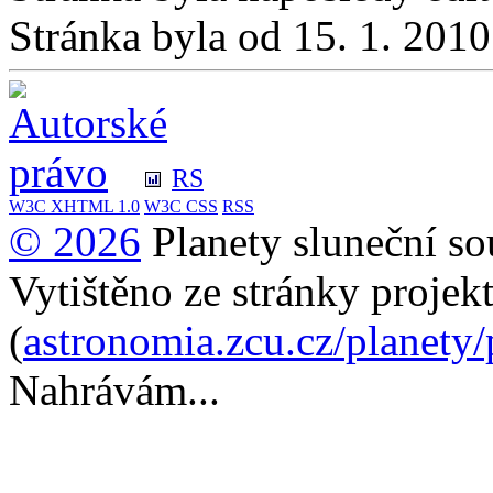
Stránka byla od 15. 1. 201
RS
W3C
XHTML 1.0
W3C
CSS
RSS
© 2026
Planety sluneční so
Vytištěno ze stránky projek
(
astronomia.zcu.cz/planety
Nahrávám...