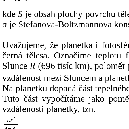
kde
S
je obsah plochy povrchu těl
σ
je Stefanova-Boltzmannova kons
Uvažujeme, že planetka i fotosfér
černá tělesa. Označíme teplotu 
Slunce
R
(696 tisíc km), poloměr
vzdálenost mezi Sluncem a plane
Na planetku dopadá část tepelnéh
Tuto část vypočítáme jako pomě
vzdálenosti planetky, tzn.