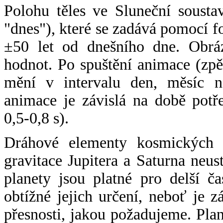
Polohu těles ve Sluneční sousta
"dnes"), které se zadává pomocí 
±50 let od dnešního dne. Obráz
hodnot. Po spuštění animace (zpě
mění v intervalu den, měsíc ne
animace je závislá na době potř
0,5-0,8 s).
Dráhové elementy kosmických t
gravitace Jupitera a Saturna neu
planety jsou platné pro delší č
obtížné jejich určení, neboť je 
přesnosti, jakou požadujeme. Pla