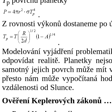
T
povrchu planetky
p
.
Z rovnosti výkonů dostaneme po 
.
Modelování vyjádření problemati
odpovídat realitě. Planetky nejso
samotný jejich povrch může mít v
přesto nám může vypočítaná hodn
vzdálenosti od Slunce.
Ověření Keplerových zákonů …