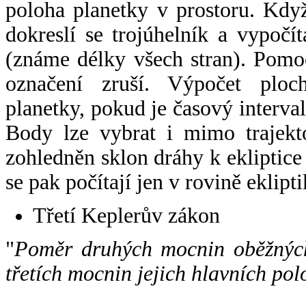
poloha planetky v prostoru. Kdy
dokreslí se trojúhelník a vypoč
(známe délky všech stran). Pomo
označení zruší. Výpočet ploch
planetky, pokud je časový interval
Body lze vybrat i mimo trajekto
zohledněn sklon dráhy k ekliptice
se pak počítají jen v rovině eklipti
Třetí Keplerův zákon
"
Poměr druhých mocnin oběžných
třetích mocnin jejich hlavních pol