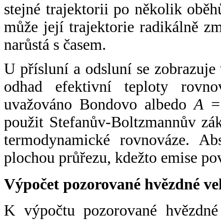
stejné trajektorii po několik oběh
může její trajektorie radikálně zm
narůstá s časem.
U přísluní a odsluní se zobrazuje
odhad efektivní teploty rovno
uvažováno Bondovo albedo
A
= 
použit Stefanův-Boltzmannův zák
termodynamické rovnováze. Abs
plochou průřezu, kdežto emise po
Výpočet pozorované hvězdné ve
K výpočtu pozorované hvězdné v