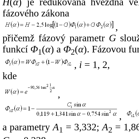
H
(
α
) je redukovaná hvězdná vel
fázového zákona
,
přičemž fázový parametr
G
slouž
funkcí
Φ
(
α
) a
Φ
(
α
). Fázovou fu
1
2
,
i
= 1, 2,
kde
,
,
a parametry
A
= 3,332;
A
= 1,8
1
2