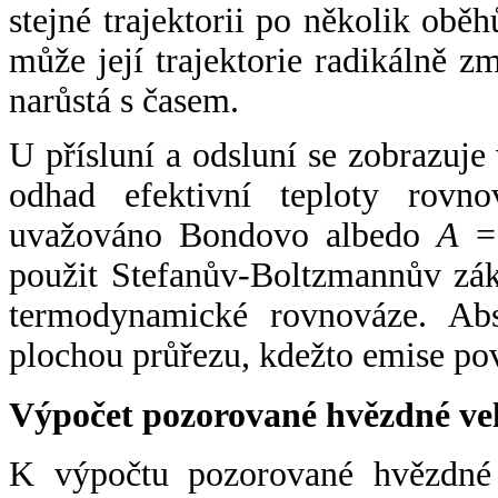
stejné trajektorii po několik oběh
může její trajektorie radikálně zm
narůstá s časem.
U přísluní a odsluní se zobrazuje
odhad efektivní teploty rovno
uvažováno Bondovo albedo
A
= 
použit Stefanův-Boltzmannův zák
termodynamické rovnováze. Abs
plochou průřezu, kdežto emise po
Výpočet pozorované hvězdné ve
K výpočtu pozorované hvězdné v