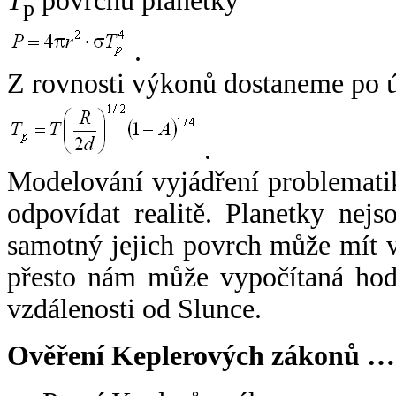
T
povrchu planetky
p
.
Z rovnosti výkonů dostaneme po 
.
Modelování vyjádření problemati
odpovídat realitě. Planetky nejso
samotný jejich povrch může mít v
přesto nám může vypočítaná hodn
vzdálenosti od Slunce.
Ověření Keplerových zákonů …