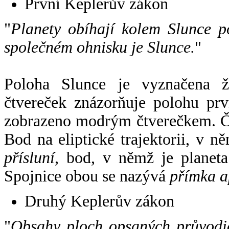
První Keplerův zákon
"
Planety obíhají kolem Slunce p
společném ohnisku je Slunce.
"
Poloha Slunce je vyznačena 
čtvereček znázorňuje polohu pr
zobrazeno modrým čtverečkem. Če
Bod na eliptické trajektorii, v n
přísluní
, bod, v němž je planet
Spojnice obou se nazývá
přímka a
Druhý Keplerův zákon
"
Obsahy ploch opsaných průvodič