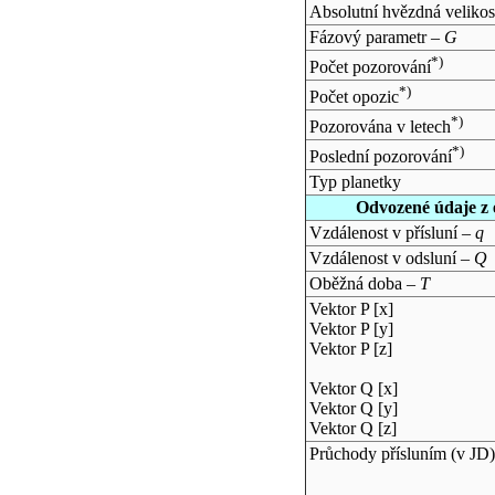
Absolutní hvězdná velikos
Fázový parametr –
G
*)
Počet pozorování
*)
Počet opozic
*)
Pozorována v letech
*)
Poslední pozorování
Typ planetky
Odvozené údaje z 
Vzdálenost v přísluní –
q
Vzdálenost v odsluní –
Q
Oběžná doba –
T
Vektor P [x]
Vektor P [y]
Vektor P [z]
Vektor Q [x]
Vektor Q [y]
Vektor Q [z]
Průchody přísluním (v
JD
)