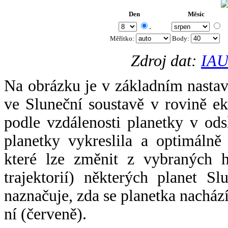
Den
Měsíc
.
Měřítko:
Body
:
Zdroj dat:
IAU
Na obrázku je v základním nastav
ve Sluneční soustavě v rovině ek
podle vzdálenosti planetky v odsl
planetky vykreslila a optimálně
které lze změnit z vybraných h
trajektorií) některých planet Sl
naznačuje, zda se planetka nacház
ní (červeně).