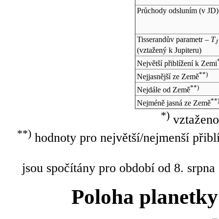
Průchody odsluním (v
JD
)
Tisserandův parametr –
T
J
(vztažený k Jupiteru)
Největší přiblížení k Zemi
**)
Nejjasnější ze Země
**)
Nejdále od Země
**
Nejméně jasná ze Země
*)
vztaženo
**)
hodnoty pro největší/nejmenší přibl
jsou spočítány pro období od 8. srpna
Poloha planetky