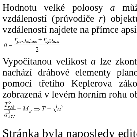
Hodnotu velké poloosy
a
může
vzdáleností (průvodiče
r
) objekt
vzdáleností najdete na přímce apsi
Vypočítanou velikost
a
lze zkont
nachází dráhové elementy plane
pomocí třetího Keplerova zák
zobrazená v levém horním rohu o
Stránka byla naposledy edi