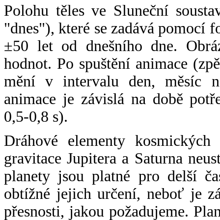
Polohu těles ve Sluneční sousta
"dnes"), které se zadává pomocí 
±50 let od dnešního dne. Obráz
hodnot. Po spuštění animace (zpě
mění v intervalu den, měsíc ne
animace je závislá na době potř
0,5-0,8 s).
Dráhové elementy kosmických t
gravitace Jupitera a Saturna neu
planety jsou platné pro delší č
obtížné jejich určení, neboť je 
přesnosti, jakou požadujeme. Pla