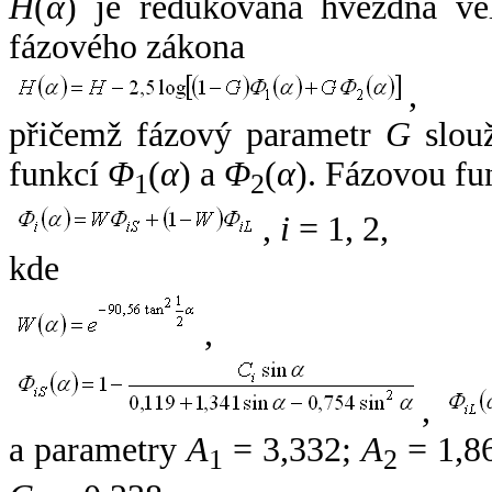
H
(
α
) je redukovaná hvězdná vel
fázového zákona
,
přičemž fázový parametr
G
slouž
funkcí
Φ
(
α
) a
Φ
(
α
). Fázovou fu
1
2
,
i
= 1, 2,
kde
,
,
a parametry
A
= 3,332;
A
= 1,8
1
2