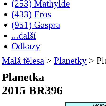
(253) Mathylde
(433) Eros
(951) Gaspra
...další
Odkazy
Malá tělesa
>
Planetky
>
Pl
Planetka
2015 BR396
(4682