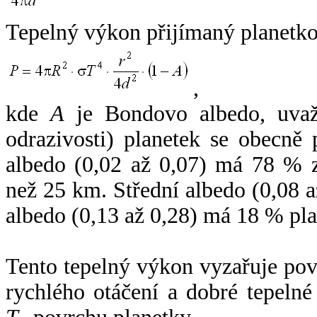
Tepelný výkon přijímaný planetko
,
kde
A
je Bondovo albedo, uvaž
odrazivosti) planetek se obecně
albedo (0,02 až 0,07) má 78 % z
než 25 km. Střední albedo (0,08 
albedo (0,13 až 0,28) má 18 % pla
Tento tepelný výkon vyzařuje po
rychlého otáčení a dobré tepelné