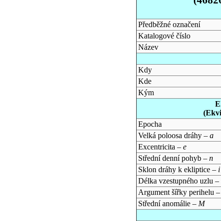
Předběžné označení
Katalogové číslo
Název
Kdy
Kde
Kým
E
(Ekv
Epocha
Velká poloosa dráhy –
a
Excentricita –
e
Střední denní pohyb –
n
Sklon dráhy k ekliptice –
i
Délka vzestupného uzlu –
Argument šířky perihelu 
Střední anomálie –
M