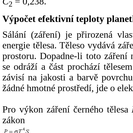
C
= 0,238.
2
Výpočet efektivní teploty plan
Sálání (záření) je přirozená vla
energie tělesa. Těleso vydává zá
prostoru. Dopadne-li toto záření n
se odráží a část prochází tělesem
závisí na jakosti a barvě povrch
žádné hmotné prostředí, jde o ele
Pro výkon záření černého tělesa
zákon