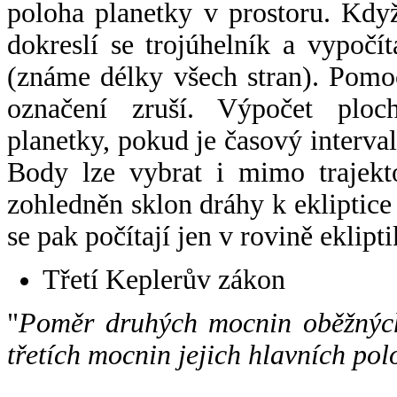
poloha planetky v prostoru. Kdy
dokreslí se trojúhelník a vypoč
(známe délky všech stran). Pomo
označení zruší. Výpočet ploch
planetky, pokud je časový interval
Body lze vybrat i mimo trajekto
zohledněn sklon dráhy k ekliptice
se pak počítají jen v rovině eklipti
Třetí Keplerův zákon
"
Poměr druhých mocnin oběžných
třetích mocnin jejich hlavních pol