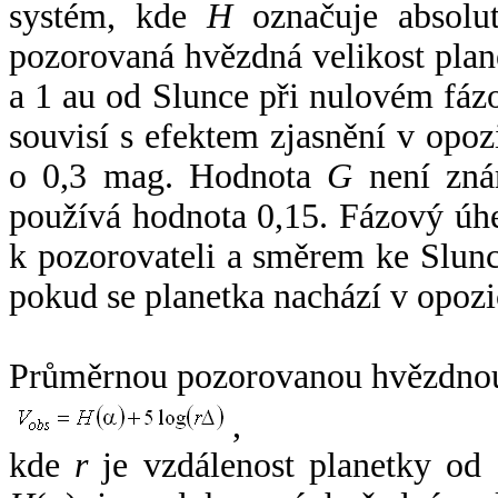
systém, kde
H
označuje absolut
pozorovaná hvězdná velikost plan
a 1 au od Slunce při nulovém fá
souvisí s efektem zjasnění v opoz
o 0,3 mag. Hodnota
G
není zná
používá hodnota 0,15. Fázový úh
k pozorovateli a směrem ke Slunc
pokud se planetka nachází v opozi
Průměrnou pozorovanou hvězdnou 
,
kde
r
je vzdálenost planetky od