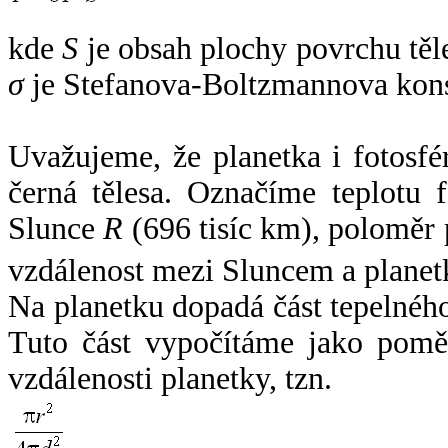
kde
S
je obsah plochy povrchu těl
σ
je Stefanova-Boltzmannova kons
Uvažujeme, že planetka i fotosfér
černá tělesa. Označíme teplotu 
Slunce
R
(696 tisíc km), poloměr
vzdálenost mezi Sluncem a plane
Na planetku dopadá část tepelnéh
Tuto část vypočítáme jako pomě
vzdálenosti planetky, tzn.