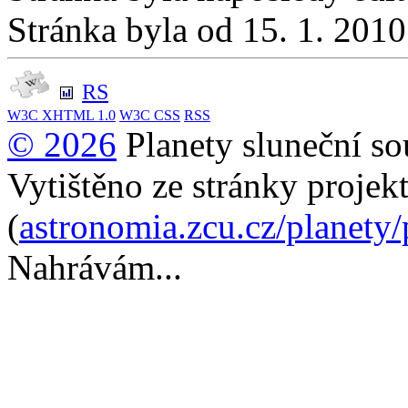
Stránka byla od 15. 1. 201
RS
W3C
XHTML 1.0
W3C
CSS
RSS
© 2026
Planety sluneční so
Vytištěno ze stránky projek
(
astronomia.zcu.cz/planety
Nahrávám...