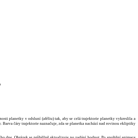
e
i planetky v odsluní (aféliu) tak, aby se celá trajektorie planetky vykreslila a
. Barva čáry trajektorie naznačuje, zda se planetka nachází nad rovinou ekliptiky
ního dne. Obrázek se průběžně aktualizuje po zadání hodnot. Po spuštění animace