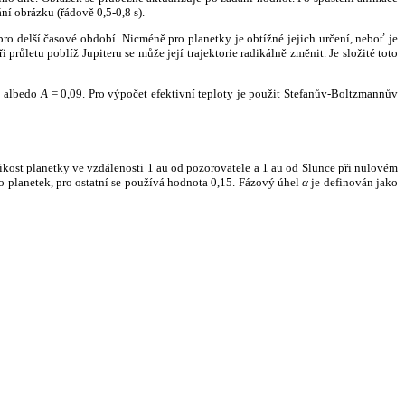
ní obrázku (řádově 0,5-0,8 s).
ro delší časové období. Nicméně pro planetky je obtížné jejich určení, neboť je
růletu poblíž Jupiteru se může její trajektorie radikálně změnit. Je složité toto
o albedo
A
= 0,09. Pro výpočet efektivní teploty je použit Stefanův-Boltzmannův
kost planetky ve vzdálenosti 1 au od pozorovatele a 1 au od Slunce při nulovém
planetek, pro ostatní se používá hodnota 0,15. Fázový úhel
α
je definován jako