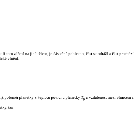
i toto záření na jiné těleso, je částečně pohlceno, část se odráží a část prochází
ické vlnění.
m), poloměr planetky
r
, teplotu povrchu planetky
T
a vzdálenost mezi Sluncem a
p
tky, tzn.