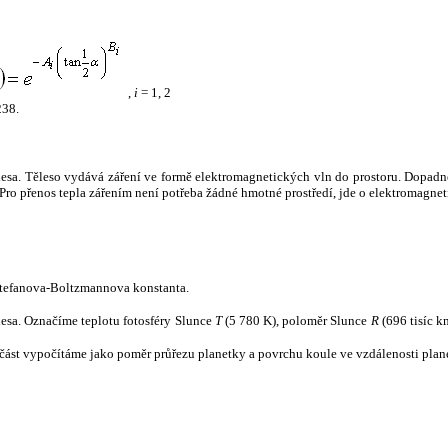
,
i
= 1, 2
238.
tělesa. Těleso vydává záření ve formě elektromagnetických vln do prostoru. Dopadne-l
u. Pro přenos tepla zářením není potřeba žádné hmotné prostředí, jde o elektromagnet
tefanova-Boltzmannova konstanta.
tělesa. Označíme teplotu fotosféry Slunce
T
(5 780 K), poloměr Slunce
R
(696 tisíc k
část vypočítáme jako poměr průřezu planetky a povrchu koule ve vzdálenosti plane