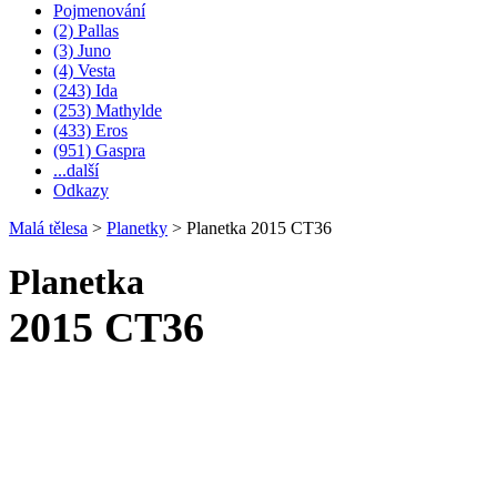
Pojmenování
(2) Pallas
(3) Juno
(4) Vesta
(243) Ida
(253) Mathylde
(433) Eros
(951) Gaspra
...další
Odkazy
Malá tělesa
>
Planetky
>
Planetka 2015 CT36
Planetka
2015 CT36