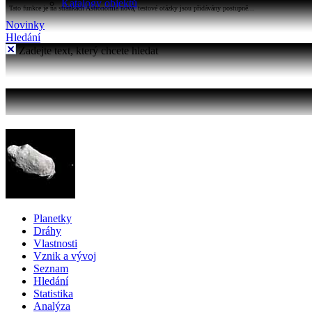
Katalogy objektů
Tato funkce je na stránkách Astronomia nová, testové otázky jsou přidávány postupně...
Novinky
Hledání
Zadejte text, který chcete hledat
Planetky
Dráhy
Vlastnosti
Vznik a vývoj
Seznam
Hledání
Statistika
Analýza