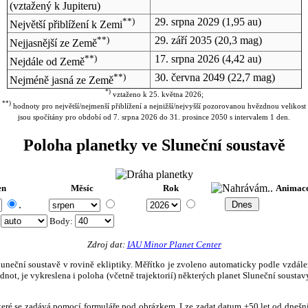
(vztažený k Jupiteru)
**)
29. srpna 2029
(1,95 au)
Největší přiblížení k Zemi
**)
29. září 2035
(20,3 mag)
Nejjasnější ze Země
**)
17. srpna 2026
(4,42 au)
Nejdále od Země
**)
30. června 2049
(22,7 mag)
Nejméně jasná ze Země
*)
vztaženo k 25. května 2026;
**)
hodnoty pro největší/nejmenší přiblížení a nejnižší/nejvyšší pozorovanou hvězdnou velikost
jsou spočítány pro období od 7. srpna 2026 do 31. prosince 2050 s intervalem 1 den.
Poloha planetky ve Sluneční soustavě
en
Měsíc
Rok
Animac
.
:
Body
:
Zdroj dat:
IAU Minor Planet Center
eční soustavě v rovině ekliptiky. Měřítko je zvoleno automaticky podle vzdálenost
not, je vykreslena i poloha (včetně trajektorií) některých planet Sluneční soustavy
, které se zadává pomocí formuláře pod obrázkem. Lze zadat datum ±50 let od dneš