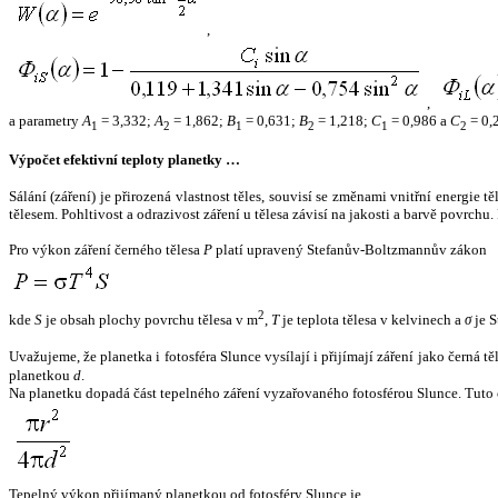
,
,
a parametry
A
= 3,332;
A
= 1,862;
B
= 0,631;
B
= 1,218;
C
= 0,986 a
C
= 0,
1
2
1
2
1
2
Výpočet efektivní teploty planetky …
Sálání (záření) je přirozená vlastnost těles, souvisí se změnami vnitřní energie 
tělesem. Pohltivost a odrazivost záření u tělesa závisí na jakosti a barvě povrch
Pro výkon záření černého tělesa
P
platí upravený Stefanův-Boltzmannův zákon
2
kde
S
je obsah plochy povrchu tělesa v m
,
T
je teplota tělesa v kelvinech a
σ
je S
Uvažujeme, že planetka i fotosféra Slunce vysílají i přijímají záření jako černá 
planetkou
d
.
Na planetku dopadá část tepelného záření vyzařovaného fotosférou Slunce. Tuto 
Tepelný výkon přijímaný planetkou od fotosféry Slunce je