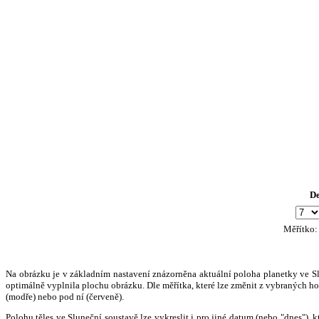
D
Měřítko
Na obrázku je v základním nastavení znázorněna aktuální poloha planetky ve Slun
optimálně vyplnila plochu obrázku. Dle měřítka, které lze změnit z vybraných hod
(modře) nebo pod ní (červeně).
Polohu těles ve Sluneční soustavě lze vykreslit i pro jiné datum (nebo "dnes")