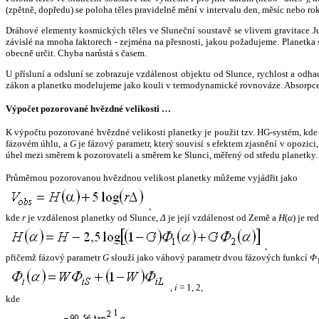
(zpětně, dopředu) se poloha těles pravidelně mění v intervalu den, měsíc nebo ro
Dráhové elementy kosmických těles ve Sluneční soustavě se vlivem gravitace Jup
závislé na mnoha faktorech - zejména na přesnosti, jakou požadujeme. Planetka se
obecně určit. Chyba narůstá s časem.
U přísluní a odsluní se zobrazuje vzdálenost objektu od Slunce, rychlost a od
zákon a planetku modelujeme jako kouli v termodynamické rovnováze. Absorpce 
Výpočet pozorované hvězdné velikosti …
K výpočtu pozorované hvězdné velikosti planetky je použit tzv. HG-systém, kd
fázovém úhlu, a
G
je fázový parametr, který souvisí s efektem zjasnění v opozic
úhel mezi směrem k pozorovateli a směrem ke Slunci, měřený od středu planetky. 
Průměrnou pozorovanou hvězdnou velikost planetky můžeme vyjádřit jako
,
kde
r
je vzdálenost planetky od Slunce,
Δ
je její vzdálenost od Země a
H
(
α
) je r
,
přičemž fázový parametr
G
slouží jako váhový parametr dvou fázových funkcí
Φ
,
i
= 1, 2,
kde