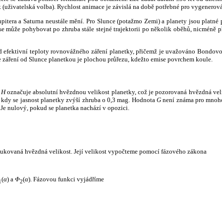
k (uživatelská volba). Rychlost animace je závislá na době potřebné pro vygenerová
itera a Saturna neustále mění. Pro Slunce (potažmo Zemi) a planety jsou platné p
 může pohybovat po zhruba stále stejné trajektorii po několik oběhů, nicméně při p
had efektivní teploty rovnovážného záření planetky, přičemž je uvažováno Bondov
záření od Slunce planetkou je plochou průřezu, kdežto emise povrchem koule.
e
H
označuje absolutní hvězdnou velikost planetky, což je pozorovaná hvězdná veli
i, kdy se jasnost planetky zvýší zhruba o 0,3 mag. Hodnota
G
není známa pro mnoho 
Je nulový, pokud se planetka nachází v opozici.
edukovaná hvězdná velikost. Její velikost vypočteme pomocí fázového zákona
(
α
) a
Φ
(
α
). Fázovou funkci vyjádříme
1
2