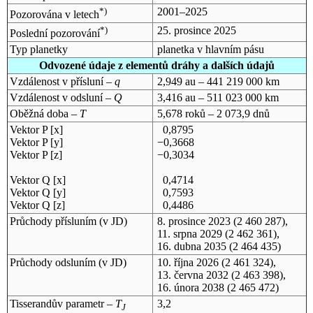
*)
2001–2025
Pozorována v letech
*)
25. prosince 2025
Poslední pozorování
Typ planetky
planetka v hlavním pásu
Odvozené údaje z elementů dráhy a dalších údajů
Vzdálenost v přísluní –
q
2,949 au – 441 219 000 km
Vzdálenost v odsluní –
Q
3,416 au – 511 023 000 km
Oběžná doba –
T
5,678 roků – 2 073,9 dnů
Vektor P [x]
0,8795
Vektor P [y]
−0,3668
Vektor P [z]
−0,3034
Vektor Q [x]
0,4714
Vektor Q [y]
0,7593
Vektor Q [z]
0,4486
Průchody přísluním (v
JD
)
8. prosince 2023
(2 460 287),
11. srpna 2029
(2 462 361),
16. dubna 2035
(2 464 435)
Průchody odsluním (v
JD
)
10. října 2026
(2 461 324),
13. června 2032
(2 463 398),
16. února 2038
(2 465 472)
Tisserandův parametr –
T
3,2
J