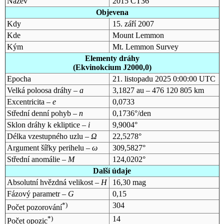
Název
2015 CT36
Objevena
Kdy
15. září 2007
Kde
Mount Lemmon
Kým
Mt. Lemmon Survey
Elementy dráhy
(Ekvinokcium J2000,0)
Epocha
21. listopadu 2025 0:00:00 UTC
Velká poloosa dráhy –
a
3,1827 au – 476 120 805 km
Excentricita –
e
0,0733
Střední denní pohyb –
n
0,1736°/den
Sklon dráhy k ekliptice –
i
9,9004°
Délka vzestupného uzlu –
Ω
22,5278°
Argument šířky perihelu –
ω
309,5827°
Střední anomálie –
M
124,0202°
Další údaje
Absolutní hvězdná velikost –
H
16,30 mag
Fázový parametr –
G
0,15
*)
304
Počet pozorování
*)
14
Počet opozic