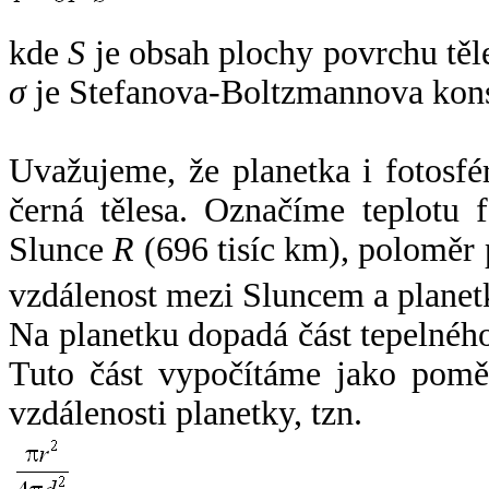
kde
S
je obsah plochy povrchu těl
σ
je Stefanova-Boltzmannova kons
Uvažujeme, že planetka i fotosfér
černá tělesa. Označíme teplotu 
Slunce
R
(696 tisíc km), poloměr
vzdálenost mezi Sluncem a plane
Na planetku dopadá část tepelnéh
Tuto část vypočítáme jako pomě
vzdálenosti planetky, tzn.