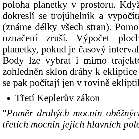
poloha planetky v prostoru. Kdy
dokreslí se trojúhelník a vypoč
(známe délky všech stran). Pomo
označení zruší. Výpočet ploch
planetky, pokud je časový interval
Body lze vybrat i mimo trajekto
zohledněn sklon dráhy k ekliptice
se pak počítají jen v rovině eklipti
Třetí Keplerův zákon
"
Poměr druhých mocnin oběžných
třetích mocnin jejich hlavních pol