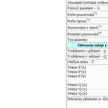
Absolutní hvězdná velikos
Fázový parametr –
G
*)
Počet pozorování
*)
Počet opozic
*)
Pozorována v letech
*)
Poslední pozorování
Typ planetky
Odvozené údaje z 
Vzdálenost v přísluní –
q
Vzdálenost v odsluní –
Q
Oběžná doba –
T
Vektor P [x]
Vektor P [y]
Vektor P [z]
Vektor Q [x]
Vektor Q [y]
Vektor Q [z]
Průchody přísluním (v
JD
)