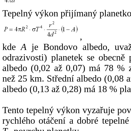
Tepelný výkon přijímaný planetko
,
kde
A
je Bondovo albedo, uvaž
odrazivosti) planetek se obecně
albedo (0,02 až 0,07) má 78 % z
než 25 km. Střední albedo (0,08 
albedo (0,13 až 0,28) má 18 % pla
Tento tepelný výkon vyzařuje po
rychlého otáčení a dobré tepelné