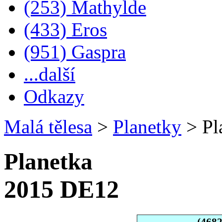
(253) Mathylde
(433) Eros
(951) Gaspra
...další
Odkazy
Malá tělesa
>
Planetky
>
Pl
Planetka
2015 DE12
(468