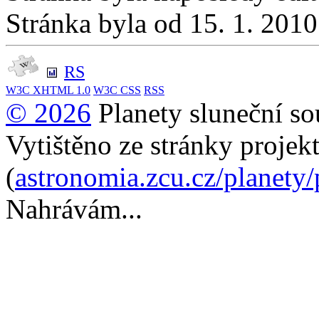
Stránka byla od 15. 1. 201
RS
W3C
XHTML 1.0
W3C
CSS
RSS
© 2026
Planety sluneční so
Vytištěno ze stránky projek
(
astronomia.zcu.cz/planety
Nahrávám...