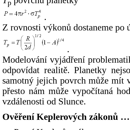
T
povrchu planetky
p
.
Z rovnosti výkonů dostaneme po 
.
Modelování vyjádření problemati
odpovídat realitě. Planetky nejso
samotný jejich povrch může mít v
přesto nám může vypočítaná hodn
vzdálenosti od Slunce.
Ověření Keplerových zákonů …