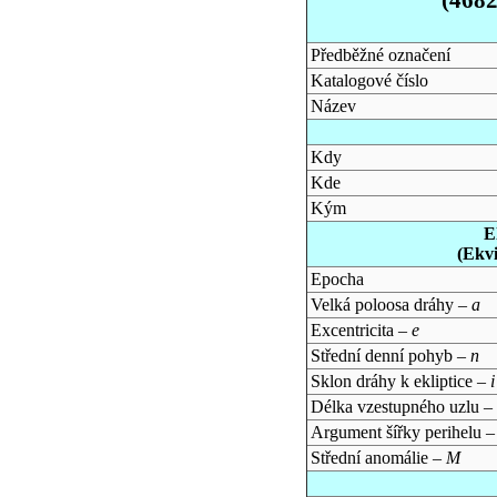
Předběžné označení
Katalogové číslo
Název
Kdy
Kde
Kým
E
(Ekv
Epocha
Velká poloosa dráhy –
a
Excentricita –
e
Střední denní pohyb –
n
Sklon dráhy k ekliptice –
i
Délka vzestupného uzlu –
Argument šířky perihelu 
Střední anomálie –
M