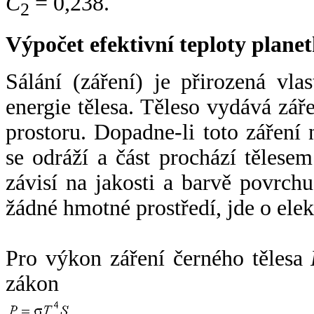
C
= 0,238.
2
Výpočet efektivní teploty plan
Sálání (záření) je přirozená vla
energie tělesa. Těleso vydává zá
prostoru. Dopadne-li toto záření n
se odráží a část prochází tělesem
závisí na jakosti a barvě povrch
žádné hmotné prostředí, jde o ele
Pro výkon záření černého tělesa
zákon