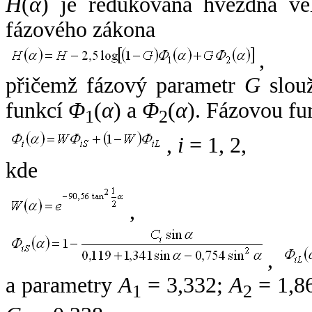
H
(
α
) je redukovaná hvězdná vel
fázového zákona
,
přičemž fázový parametr
G
slouž
funkcí
Φ
(
α
) a
Φ
(
α
). Fázovou fu
1
2
,
i
= 1, 2,
kde
,
,
a parametry
A
= 3,332;
A
= 1,8
1
2