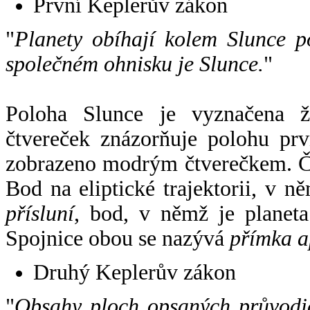
První Keplerův zákon
"
Planety obíhají kolem Slunce p
společném ohnisku je Slunce.
"
Poloha Slunce je vyznačena 
čtvereček znázorňuje polohu pr
zobrazeno modrým čtverečkem. Če
Bod na eliptické trajektorii, v n
přísluní
, bod, v němž je planet
Spojnice obou se nazývá
přímka a
Druhý Keplerův zákon
"
Obsahy ploch opsaných průvodič