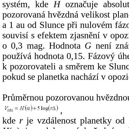
systém, kde
H
označuje absolut
pozorovaná hvězdná velikost plan
a 1 au od Slunce při nulovém fá
souvisí s efektem zjasnění v opoz
o 0,3 mag. Hodnota
G
není zná
používá hodnota 0,15. Fázový úh
k pozorovateli a směrem ke Slunc
pokud se planetka nachází v opozi
Průměrnou pozorovanou hvězdnou 
,
kde
r
je vzdálenost planetky od