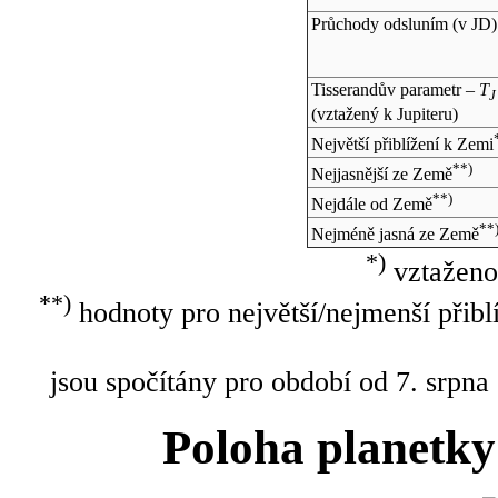
Průchody odsluním (v
JD
)
Tisserandův parametr –
T
J
(vztažený k Jupiteru)
Největší přiblížení k Zemi
**)
Nejjasnější ze Země
**)
Nejdále od Země
**
Nejméně jasná ze Země
*)
vztaženo
**)
hodnoty pro největší/nejmenší přibl
jsou spočítány pro období od 7. srpna
Poloha planetky