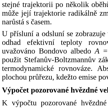
stejné trajektorii po několik oběh
může její trajektorie radikálně zm
narůstá s časem.
U přísluní a odsluní se zobrazuje
odhad efektivní teploty rovno
uvažováno Bondovo albedo
A
= 
použit Stefanův-Boltzmannův zák
termodynamické rovnováze. Abs
plochou průřezu, kdežto emise po
Výpočet pozorované hvězdné ve
K výpočtu pozorované hvězdné v