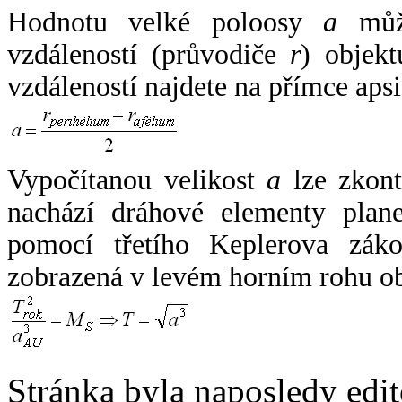
Hodnotu velké poloosy
a
může
vzdáleností (průvodiče
r
) objekt
vzdáleností najdete na přímce apsi
Vypočítanou velikost
a
lze zkont
nachází dráhové elementy plane
pomocí třetího Keplerova zák
zobrazená v levém horním rohu o
Stránka byla naposledy edi