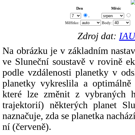
Den
Měsíc
.
Měřítko:
Body
:
Zdroj dat:
IAU
Na obrázku je v základním nastav
ve Sluneční soustavě v rovině ek
podle vzdálenosti planetky v odsl
planetky vykreslila a optimálně
které lze změnit z vybraných h
trajektorií) některých planet Sl
naznačuje, zda se planetka nacház
ní (červeně).