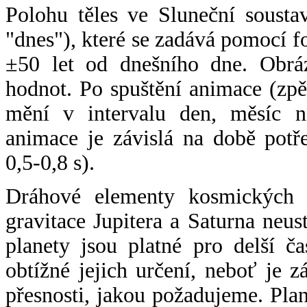
Polohu těles ve Sluneční sousta
"dnes"), které se zadává pomocí 
±50 let od dnešního dne. Obráz
hodnot. Po spuštění animace (zpě
mění v intervalu den, měsíc ne
animace je závislá na době potř
0,5-0,8 s).
Dráhové elementy kosmických t
gravitace Jupitera a Saturna neu
planety jsou platné pro delší č
obtížné jejich určení, neboť je 
přesnosti, jakou požadujeme. Pla