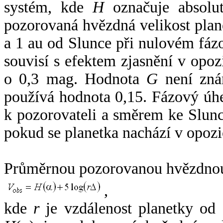
systém, kde
H
označuje absolut
pozorovaná hvězdná velikost plan
a 1 au od Slunce při nulovém fá
souvisí s efektem zjasnění v opoz
o 0,3 mag. Hodnota
G
není zná
používá hodnota 0,15. Fázový úh
k pozorovateli a směrem ke Slunc
pokud se planetka nachází v opozi
Průměrnou pozorovanou hvězdnou 
,
kde
r
je vzdálenost planetky od