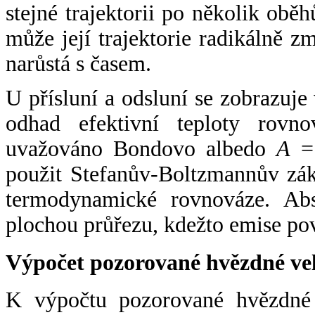
stejné trajektorii po několik oběh
může její trajektorie radikálně zm
narůstá s časem.
U přísluní a odsluní se zobrazuje
odhad efektivní teploty rovno
uvažováno Bondovo albedo
A
= 
použit Stefanův-Boltzmannův zák
termodynamické rovnováze. Abs
plochou průřezu, kdežto emise po
Výpočet pozorované hvězdné ve
K výpočtu pozorované hvězdné v