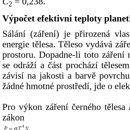
C
= 0,238.
2
Výpočet efektivní teploty plan
Sálání (záření) je přirozená vla
energie tělesa. Těleso vydává zá
prostoru. Dopadne-li toto záření n
se odráží a část prochází tělesem
závisí na jakosti a barvě povrch
žádné hmotné prostředí, jde o ele
Pro výkon záření černého tělesa
zákon