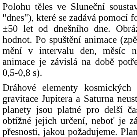
Polohu těles ve Sluneční sousta
"dnes"), které se zadává pomocí 
±50 let od dnešního dne. Obráz
hodnot. Po spuštění animace (zpě
mění v intervalu den, měsíc ne
animace je závislá na době potř
0,5-0,8 s).
Dráhové elementy kosmických t
gravitace Jupitera a Saturna neu
planety jsou platné pro delší č
obtížné jejich určení, neboť je 
přesnosti, jakou požadujeme. Pla