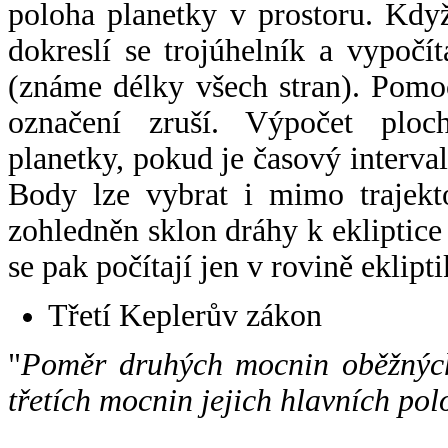
poloha planetky v prostoru. Kdy
dokreslí se trojúhelník a vypoč
(známe délky všech stran). Pomo
označení zruší. Výpočet ploch
planetky, pokud je časový interval
Body lze vybrat i mimo trajekto
zohledněn sklon dráhy k ekliptice
se pak počítají jen v rovině eklipti
Třetí Keplerův zákon
"
Poměr druhých mocnin oběžných
třetích mocnin jejich hlavních pol