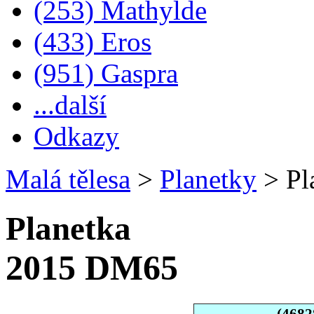
(253) Mathylde
(433) Eros
(951) Gaspra
...další
Odkazy
Malá tělesa
>
Planetky
>
Pl
Planetka
2015 DM65
(4682