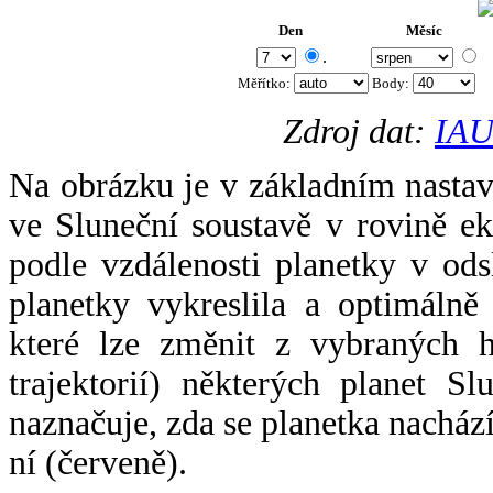
Den
Měsíc
.
Měřítko:
Body
:
Zdroj dat:
IAU
Na obrázku je v základním nastav
ve Sluneční soustavě v rovině ek
podle vzdálenosti planetky v odsl
planetky vykreslila a optimálně
které lze změnit z vybraných h
trajektorií) některých planet Sl
naznačuje, zda se planetka nacház
ní (červeně).