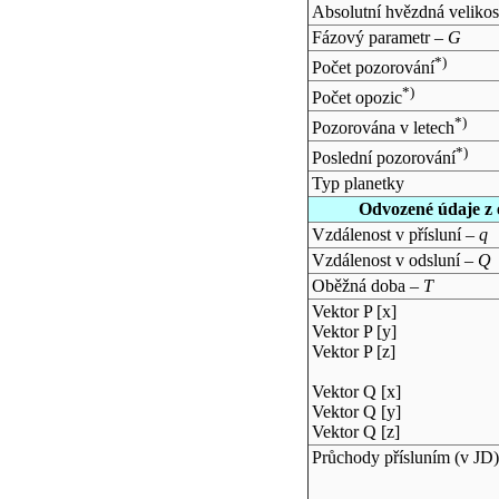
Absolutní hvězdná velikos
Fázový parametr –
G
*)
Počet pozorování
*)
Počet opozic
*)
Pozorována v letech
*)
Poslední pozorování
Typ planetky
Odvozené údaje z 
Vzdálenost v přísluní –
q
Vzdálenost v odsluní –
Q
Oběžná doba –
T
Vektor P [x]
Vektor P [y]
Vektor P [z]
Vektor Q [x]
Vektor Q [y]
Vektor Q [z]
Průchody přísluním (v
JD
)