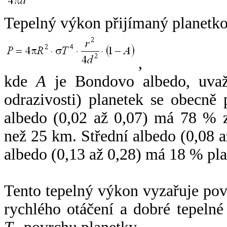
Tepelný výkon přijímaný planetko
,
kde
A
je Bondovo albedo, uvaž
odrazivosti) planetek se obecně
albedo (0,02 až 0,07) má 78 % z
než 25 km. Střední albedo (0,08 
albedo (0,13 až 0,28) má 18 % pla
Tento tepelný výkon vyzařuje po
rychlého otáčení a dobré tepelné