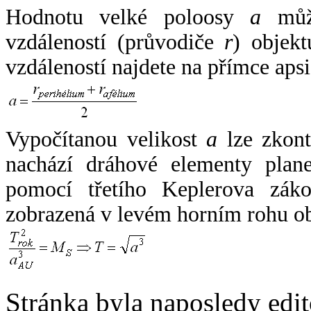
Hodnotu velké poloosy
a
může
vzdáleností (průvodiče
r
) objekt
vzdáleností najdete na přímce apsi
Vypočítanou velikost
a
lze zkont
nachází dráhové elementy plane
pomocí třetího Keplerova zák
zobrazená v levém horním rohu o
Stránka byla naposledy edi