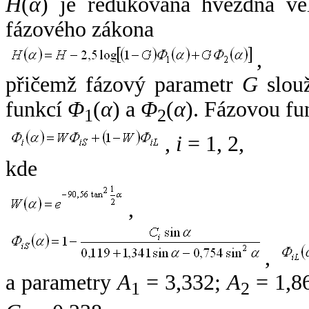
H
(
α
) je redukovaná hvězdná vel
fázového zákona
,
přičemž fázový parametr
G
slouž
funkcí
Φ
(
α
) a
Φ
(
α
). Fázovou fu
1
2
,
i
= 1, 2,
kde
,
,
a parametry
A
= 3,332;
A
= 1,8
1
2