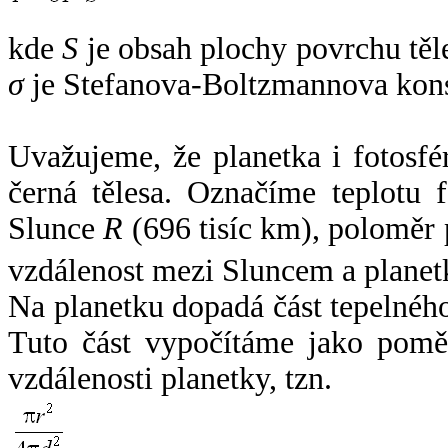
kde
S
je obsah plochy povrchu těl
σ
je Stefanova-Boltzmannova kons
Uvažujeme, že planetka i fotosfér
černá tělesa. Označíme teplotu 
Slunce
R
(696 tisíc km), poloměr
vzdálenost mezi Sluncem a plane
Na planetku dopadá část tepelnéh
Tuto část vypočítáme jako pomě
vzdálenosti planetky, tzn.