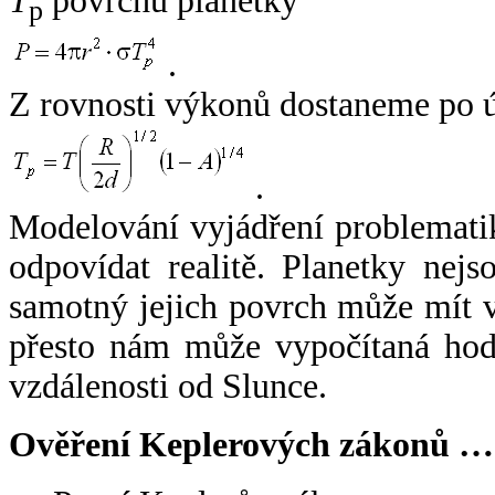
T
povrchu planetky
p
.
Z rovnosti výkonů dostaneme po 
.
Modelování vyjádření problemati
odpovídat realitě. Planetky nejso
samotný jejich povrch může mít v
přesto nám může vypočítaná hodn
vzdálenosti od Slunce.
Ověření Keplerových zákonů …