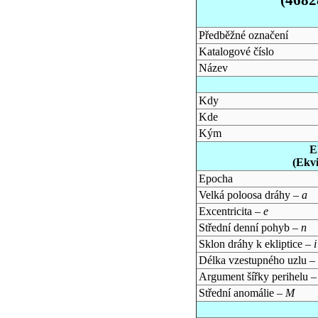
Předběžné označení
Katalogové číslo
Název
Kdy
Kde
Kým
E
(Ekv
Epocha
Velká poloosa dráhy –
a
Excentricita –
e
Střední denní pohyb –
n
Sklon dráhy k ekliptice –
i
Délka vzestupného uzlu –
Argument šířky perihelu 
Střední anomálie –
M