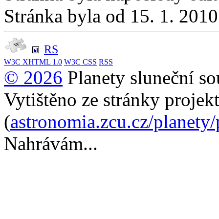
Stránka byla od 15. 1. 201
RS
W3C
XHTML 1.0
W3C
CSS
RSS
© 2026
Planety sluneční so
Vytištěno ze stránky projek
(
astronomia.zcu.cz/planety
Nahrávám...