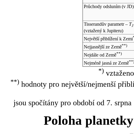
Průchody odsluním (v
JD
)
Tisserandův parametr –
T
J
(vztažený k Jupiteru)
Největší přiblížení k Zemi
**)
Nejjasnější ze Země
**)
Nejdále od Země
**
Nejméně jasná ze Země
*)
vztaženo
**)
hodnoty pro největší/nejmenší přibl
jsou spočítány pro období od 7. srpna
Poloha planetky