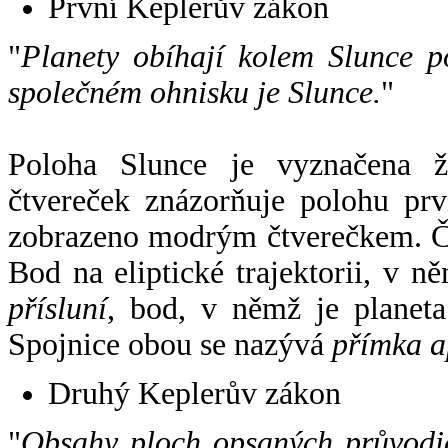
První Keplerův zákon
"
Planety obíhají kolem Slunce p
společném ohnisku je Slunce.
"
Poloha Slunce je vyznačena 
čtvereček znázorňuje polohu pr
zobrazeno modrým čtverečkem. Če
Bod na eliptické trajektorii, v n
přísluní
, bod, v němž je planet
Spojnice obou se nazývá
přímka a
Druhý Keplerův zákon
"
Obsahy ploch opsaných průvodič