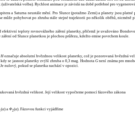
k (uživatelská volba). Rychlost animace je závislá na době potřebné pro vygenerová
itera a Saturna neustále mění. Pro Slunce (potažmo Zemi) a planety jsou platné p
 může pohybovat po zhruba stále stejné trajektorii po několik oběhů, nicméně při p
had efektivní teploty rovnovážného záření planetky, přičemž je uvažováno Bondov
záření od Slunce planetkou je plochou průřezu, kdežto emise povrchem koule.
e
H
označuje absolutní hvězdnou velikost planetky, což je pozorovaná hvězdná veli
i, kdy se jasnost planetky zvýší zhruba o 0,3 mag. Hodnota
G
není známa pro mnoho 
Je nulový, pokud se planetka nachází v opozici.
edukovaná hvězdná velikost. Její velikost vypočteme pomocí fázového zákona
(
α
) a
Φ
(
α
). Fázovou funkci vyjádříme
1
2