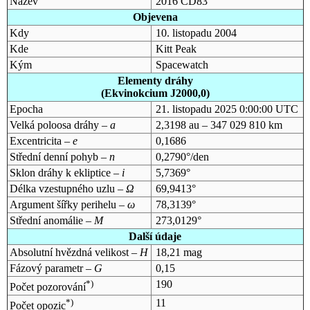
Název
2016 CD83
Objevena
Kdy
10. listopadu 2004
Kde
Kitt Peak
Kým
Spacewatch
Elementy dráhy
(Ekvinokcium J2000,0)
Epocha
21. listopadu 2025 0:00:00 UTC
Velká poloosa dráhy –
a
2,3198 au – 347 029 810 km
Excentricita –
e
0,1686
Střední denní pohyb –
n
0,2790°/den
Sklon dráhy k ekliptice –
i
5,7369°
Délka vzestupného uzlu –
Ω
69,9413°
Argument šířky perihelu –
ω
78,3139°
Střední anomálie –
M
273,0129°
Další údaje
Absolutní hvězdná velikost –
H
18,21 mag
Fázový parametr –
G
0,15
*)
190
Počet pozorování
*)
11
Počet opozic