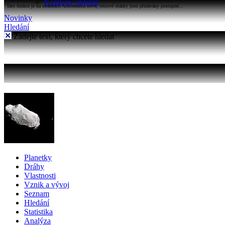
Katalogy objektů
Tato funkce je na stránkách Astronomia nová, testové otázky jsou přidávány postupně...
Novinky
Hledání
Zadejte text, který chcete hledat
Planetky
Dráhy
Vlastnosti
Vznik a vývoj
Seznam
Hledání
Statistika
Analýza