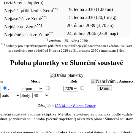
(vztažený k Jupiteru)
**)
19. ledna 2030
(1,00 au)
Největší přiblížení k Zemi
**)
15. ledna 2030
(20,1 mag)
Nejjasnější ze Země
**)
20. února 2039
(3,70 au)
Nejdále od Země
**)
24. dubna 2046
(23,8 mag)
Nejméně jasná ze Země
*)
vztaženo k 25. května 2026;
**)
hodnoty pro největší/nejmenší přiblížení a nejnižší/nejvyšší pozorovanou hvězdnou velikost
jsou spočítány pro období od 8. srpna 2026 do 31. prosince 2050 s intervalem 1 den.
Poloha planetky ve Sluneční soustavě
en
Měsíc
Rok
Animac
.
:
Body
:
Zdroj dat:
IAU Minor Planet Center
eční soustavě v rovině ekliptiky. Měřítko je zvoleno automaticky podle vzdálenost
not, je vykreslena i poloha (včetně trajektorií) některých planet Sluneční soustavy
, které se zadává pomocí formuláře pod obrázkem. Lze zadat datum ±50 let od dneš