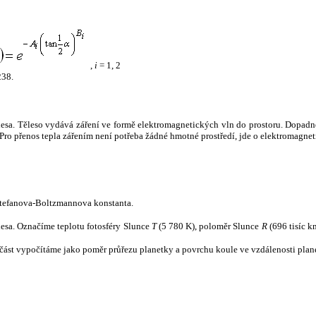
,
i
= 1, 2
238.
tělesa. Těleso vydává záření ve formě elektromagnetických vln do prostoru. Dopadne-l
u. Pro přenos tepla zářením není potřeba žádné hmotné prostředí, jde o elektromagnet
tefanova-Boltzmannova konstanta.
tělesa. Označíme teplotu fotosféry Slunce
T
(5 780 K), poloměr Slunce
R
(696 tisíc k
část vypočítáme jako poměr průřezu planetky a povrchu koule ve vzdálenosti plane