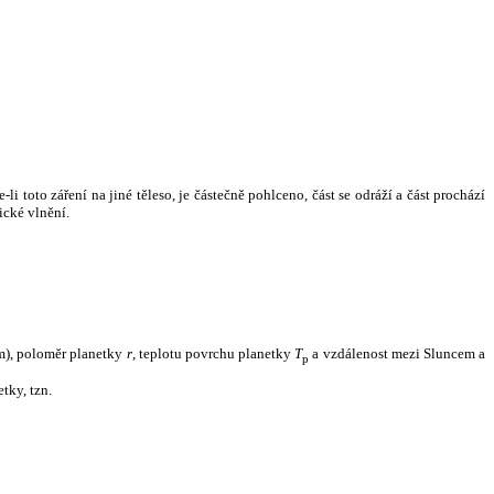
i toto záření na jiné těleso, je částečně pohlceno, část se odráží a část prochází
ické vlnění.
m), poloměr planetky
r
, teplotu povrchu planetky
T
a vzdálenost mezi Sluncem a
p
tky, tzn.