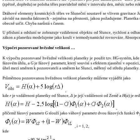
(zpětně, dopředu) se poloha těles pravidelně mění v intervalu den, měsíc nebo ro
Dráhové elementy kosmických těles ve Sluneční soustavě se vlivem gravitace Jup
závislé na mnoha faktorech - zejména na přesnosti, jakou požadujeme. Planetka se
obecně určit. Chyba narůstá s časem.
U přísluní a odsluní se zobrazuje vzdálenost objektu od Slunce, rychlost a od
zákon a planetku modelujeme jako kouli v termodynamické rovnováze. Absorpce 
Výpočet pozorované hvězdné velikosti …
K výpočtu pozorované hvězdné velikosti planetky je použit tzv. HG-systém, kd
fázovém úhlu, a
G
je fázový parametr, který souvisí s efektem zjasnění v opozic
úhel mezi směrem k pozorovateli a směrem ke Slunci, měřený od středu planetky. 
Průměrnou pozorovanou hvězdnou velikost planetky můžeme vyjádřit jako
,
kde
r
je vzdálenost planetky od Slunce,
Δ
je její vzdálenost od Země a
H
(
α
) je r
,
přičemž fázový parametr
G
slouží jako váhový parametr dvou fázových funkcí
Φ
,
i
= 1, 2,
kde