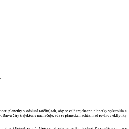
e
i planetky v odsluní (aféliu) tak, aby se celá trajektorie planetky vykreslila a
. Barva čáry trajektorie naznačuje, zda se planetka nachází nad rovinou ekliptiky
ního dne. Obrázek se průběžně aktualizuje po zadání hodnot. Po spuštění animace