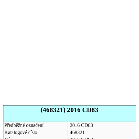
(468321) 2016 CD83
Předběžné označení
2016 CD83
Katalogové číslo
468321