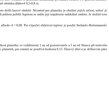
ní obrázku (řádově 0,5-0,8 s).
ro delší časové období. Nicméně pro planetky je obtížné jejich určení, neboť je
růletu poblíž Jupiteru se může její trajektorie radikálně změnit. Je složité toto
o albedo
A
= 0,09. Pro výpočet efektivní teploty je použit Stefanův-Boltzmannův
kost planetky ve vzdálenosti 1 au od pozorovatele a 1 au od Slunce při nulovém
planetek, pro ostatní se používá hodnota 0,15. Fázový úhel
α
je definován jako