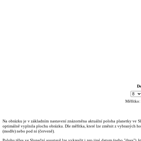
D
Měřítko
Na obrázku je v základním nastavení znázorněna aktuální poloha planetky ve Slun
optimálně vyplnila plochu obrázku. Dle měřítka, které lze změnit z vybraných hod
(modře) nebo pod ní (červeně).
Polohu těles ve Sluneční soustavě lze vykreslit i pro jiné datum (nebo "dnes")