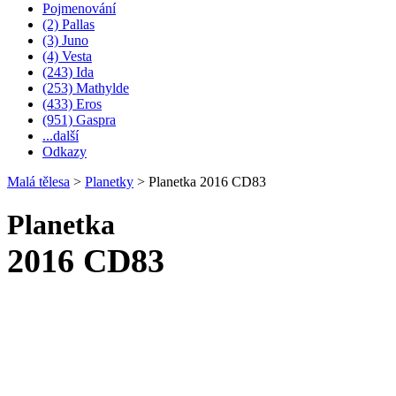
Pojmenování
(2) Pallas
(3) Juno
(4) Vesta
(243) Ida
(253) Mathylde
(433) Eros
(951) Gaspra
...další
Odkazy
Malá tělesa
>
Planetky
>
Planetka 2016 CD83
Planetka
2016 CD83