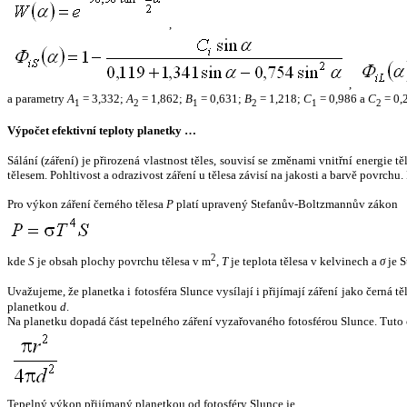
,
,
a parametry
A
= 3,332;
A
= 1,862;
B
= 0,631;
B
= 1,218;
C
= 0,986 a
C
= 0,
1
2
1
2
1
2
Výpočet efektivní teploty planetky …
Sálání (záření) je přirozená vlastnost těles, souvisí se změnami vnitřní energie 
tělesem. Pohltivost a odrazivost záření u tělesa závisí na jakosti a barvě povrch
Pro výkon záření černého tělesa
P
platí upravený Stefanův-Boltzmannův zákon
2
kde
S
je obsah plochy povrchu tělesa v m
,
T
je teplota tělesa v kelvinech a
σ
je S
Uvažujeme, že planetka i fotosféra Slunce vysílají i přijímají záření jako černá 
planetkou
d
.
Na planetku dopadá část tepelného záření vyzařovaného fotosférou Slunce. Tuto 
Tepelný výkon přijímaný planetkou od fotosféry Slunce je