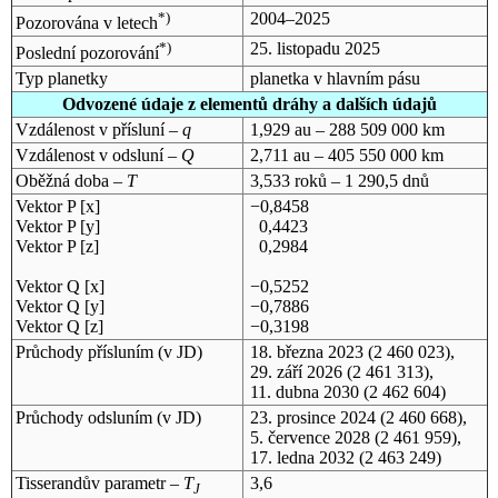
*)
2004–2025
Pozorována v letech
*)
25. listopadu 2025
Poslední pozorování
Typ planetky
planetka v hlavním pásu
Odvozené údaje z elementů dráhy a dalších údajů
Vzdálenost v přísluní –
q
1,929 au – 288 509 000 km
Vzdálenost v odsluní –
Q
2,711 au – 405 550 000 km
Oběžná doba –
T
3,533 roků – 1 290,5 dnů
Vektor P [x]
−0,8458
Vektor P [y]
0,4423
Vektor P [z]
0,2984
Vektor Q [x]
−0,5252
Vektor Q [y]
−0,7886
Vektor Q [z]
−0,3198
Průchody přísluním (v
JD
)
18. března 2023
(2 460 023),
29. září 2026
(2 461 313),
11. dubna 2030
(2 462 604)
Průchody odsluním (v
JD
)
23. prosince 2024
(2 460 668),
5. července 2028
(2 461 959),
17. ledna 2032
(2 463 249)
Tisserandův parametr –
T
3,6
J