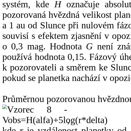
systém, kde
H
označuje absolut
pozorovaná hvězdná velikost plan
a 1 au od Slunce při nulovém fá
souvisí s efektem zjasnění v opoz
o 0,3 mag. Hodnota
G
není zná
používá hodnota 0,15. Fázový úh
k pozorovateli a směrem ke Slunc
pokud se planetka nachází v opozi
Průměrnou pozorovanou hvězdnou 
,
kde
r
je vzdálenost planetky od