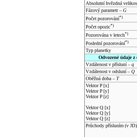
Absolutní hvězdná velikos
Fázový parametr –
G
*)
Počet pozorování
*)
Počet opozic
*)
Pozorována v letech
*)
Poslední pozorování
Typ planetky
Odvozené údaje z 
Vzdálenost v přísluní –
q
Vzdálenost v odsluní –
Q
Oběžná doba –
T
Vektor P [x]
Vektor P [y]
Vektor P [z]
Vektor Q [x]
Vektor Q [y]
Vektor Q [z]
Průchody přísluním (v
JD
)