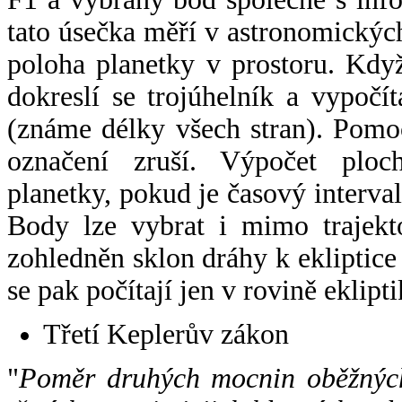
tato úsečka měří v astronomickýc
poloha planetky v prostoru. Kdy
dokreslí se trojúhelník a vypoč
(známe délky všech stran). Pomo
označení zruší. Výpočet ploch
planetky, pokud je časový interval
Body lze vybrat i mimo trajekto
zohledněn sklon dráhy k ekliptice
se pak počítají jen v rovině eklipti
Třetí Keplerův zákon
"
Poměr druhých mocnin oběžných