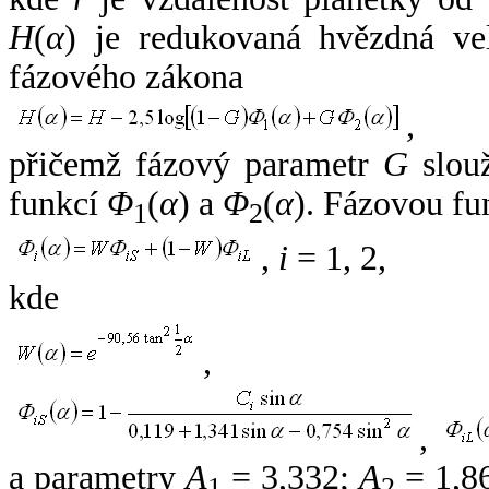
H
(
α
) je redukovaná hvězdná vel
fázového zákona
,
přičemž fázový parametr
G
slouž
funkcí
Φ
(
α
) a
Φ
(
α
). Fázovou fu
1
2
,
i
= 1, 2,
kde
,
,
a parametry
A
= 3,332;
A
= 1,8
1
2