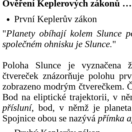
Ověření Keplerových zákonů …
První Keplerův zákon
"
Planety obíhají kolem Slunce p
společném ohnisku je Slunce.
"
Poloha Slunce je vyznačena 
čtvereček znázorňuje polohu pr
zobrazeno modrým čtverečkem. Če
Bod na eliptické trajektorii, v n
přísluní
, bod, v němž je planet
Spojnice obou se nazývá
přímka a