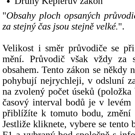
Druhý Keplerův zákon
"
Obsahy ploch opsaných průvodič
za stejný čas jsou stejně velké.
".
Velikost i směr průvodiče se při
mění. Průvodič však vždy za s
obsahem. Tento zákon se někdy 
pohybují nejrychleji, v odsluní z
na zvolený počet úseků (položka 
časový interval bodů je v levém
přiblížíte k tomuto bodu, změní
Jestliže kliknete, vybere se tento
F1 a vybraný bod společně s info