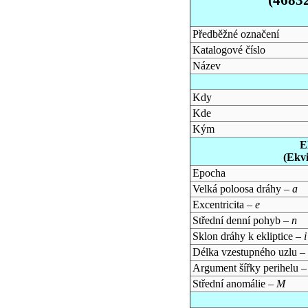
Předběžné označení
Katalogové číslo
Název
Kdy
Kde
Kým
E
(Ekv
Epocha
Velká poloosa dráhy –
a
Excentricita –
e
Střední denní pohyb –
n
Sklon dráhy k ekliptice –
i
Délka vzestupného uzlu –
Argument šířky perihelu 
Střední anomálie –
M