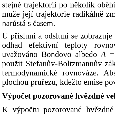
stejné trajektorii po několik oběh
může její trajektorie radikálně zm
narůstá s časem.
U přísluní a odsluní se zobrazuje
odhad efektivní teploty rovno
uvažováno Bondovo albedo
A
= 
použit Stefanův-Boltzmannův zák
termodynamické rovnováze. Abs
plochou průřezu, kdežto emise po
Výpočet pozorované hvězdné ve
K výpočtu pozorované hvězdné v