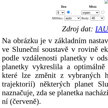
Den
Měsíc
.
Měřítko:
Body
:
Zdroj dat:
IAU
Na obrázku je v základním nastav
ve Sluneční soustavě v rovině ek
podle vzdálenosti planetky v odsl
planetky vykreslila a optimálně
které lze změnit z vybraných h
trajektorií) některých planet Sl
naznačuje, zda se planetka nacház
ní (červeně).