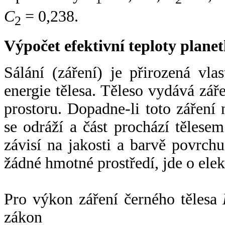
C
= 0,238.
2
Výpočet efektivní teploty plan
Sálání (záření) je přirozená vla
energie tělesa. Těleso vydává zá
prostoru. Dopadne-li toto záření n
se odráží a část prochází tělesem
závisí na jakosti a barvě povrch
žádné hmotné prostředí, jde o ele
Pro výkon záření černého tělesa
zákon