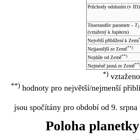
Průchody odsluním (v
JD
)
Tisserandův parametr –
T
J
(vztažený k Jupiteru)
Největší přiblížení k Zemi
**)
Nejjasnější ze Země
**)
Nejdále od Země
**
Nejméně jasná ze Země
*)
vztaženo
**)
hodnoty pro největší/nejmenší přibl
jsou spočítány pro období od 9. srpna
Poloha planetky