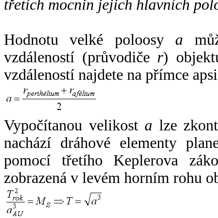
třetích mocnin jejich hlavních pol
Hodnotu velké poloosy
a
může
vzdáleností (průvodiče
r
) objekt
vzdáleností najdete na přímce apsi
Vypočítanou velikost
a
lze zkont
nachází dráhové elementy plane
pomocí třetího Keplerova zák
zobrazená v levém horním rohu o