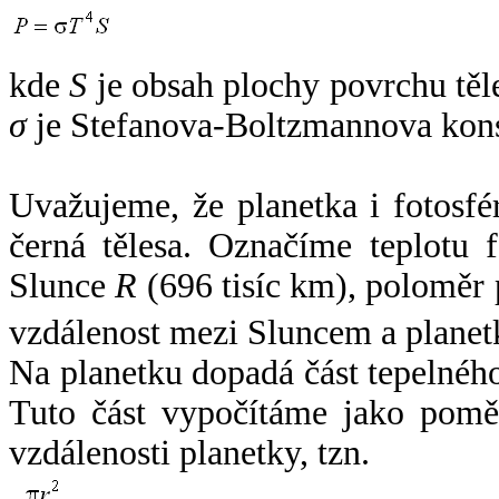
kde
S
je obsah plochy povrchu těl
σ
je Stefanova-Boltzmannova kons
Uvažujeme, že planetka i fotosfér
černá tělesa. Označíme teplotu 
Slunce
R
(696 tisíc km), poloměr
vzdálenost mezi Sluncem a plane
Na planetku dopadá část tepelnéh
Tuto část vypočítáme jako pomě
vzdálenosti planetky, tzn.