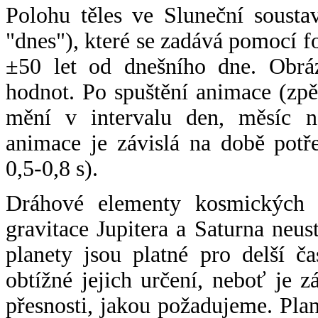
Polohu těles ve Sluneční sousta
"dnes"), které se zadává pomocí 
±50 let od dnešního dne. Obráz
hodnot. Po spuštění animace (zpě
mění v intervalu den, měsíc ne
animace je závislá na době potř
0,5-0,8 s).
Dráhové elementy kosmických t
gravitace Jupitera a Saturna neu
planety jsou platné pro delší č
obtížné jejich určení, neboť je 
přesnosti, jakou požadujeme. Pla