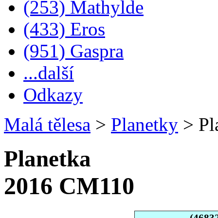
(253) Mathylde
(433) Eros
(951) Gaspra
...další
Odkazy
Malá tělesa
>
Planetky
>
Pl
Planetka
2016 CM110
(4683