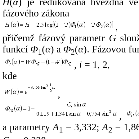
H
(
α
) je redukovaná hvězdná vel
fázového zákona
,
přičemž fázový parametr
G
slouž
funkcí
Φ
(
α
) a
Φ
(
α
). Fázovou fu
1
2
,
i
= 1, 2,
kde
,
,
a parametry
A
= 3,332;
A
= 1,8
1
2