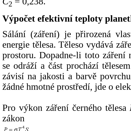
C
= 0,238.
2
Výpočet efektivní teploty plan
Sálání (záření) je přirozená vla
energie tělesa. Těleso vydává zá
prostoru. Dopadne-li toto záření n
se odráží a část prochází tělesem
závisí na jakosti a barvě povrch
žádné hmotné prostředí, jde o ele
Pro výkon záření černého tělesa
zákon