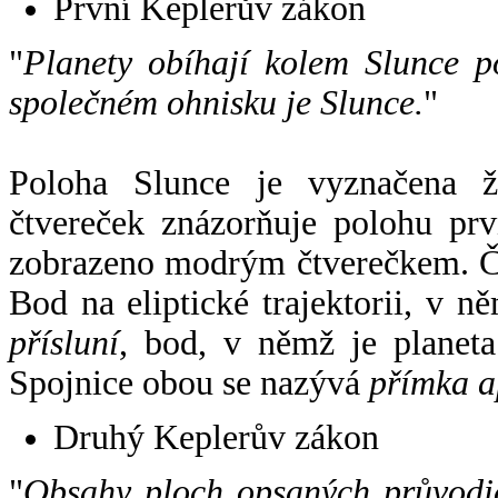
První Keplerův zákon
"
Planety obíhají kolem Slunce p
společném ohnisku je Slunce.
"
Poloha Slunce je vyznačena 
čtvereček znázorňuje polohu pr
zobrazeno modrým čtverečkem. Če
Bod na eliptické trajektorii, v n
přísluní
, bod, v němž je planet
Spojnice obou se nazývá
přímka a
Druhý Keplerův zákon
"
Obsahy ploch opsaných průvodič