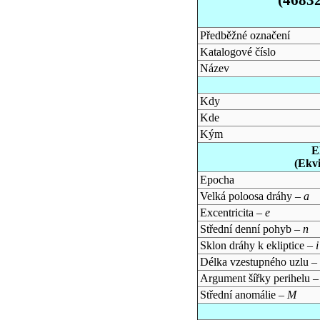
Předběžné označení
Katalogové číslo
Název
Kdy
Kde
Kým
E
(Ekv
Epocha
Velká poloosa dráhy –
a
Excentricita –
e
Střední denní pohyb –
n
Sklon dráhy k ekliptice –
i
Délka vzestupného uzlu –
Argument šířky perihelu 
Střední anomálie –
M