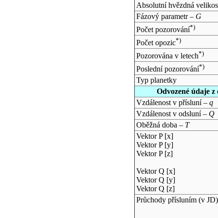
Absolutní hvězdná velikos
Fázový parametr –
G
*)
Počet pozorování
*)
Počet opozic
*)
Pozorována v letech
*)
Poslední pozorování
Typ planetky
Odvozené údaje z 
Vzdálenost v přísluní –
q
Vzdálenost v odsluní –
Q
Oběžná doba –
T
Vektor P [x]
Vektor P [y]
Vektor P [z]
Vektor Q [x]
Vektor Q [y]
Vektor Q [z]
Průchody přísluním (v
JD
)