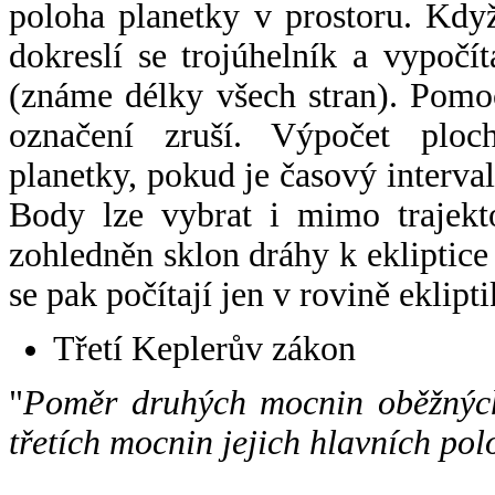
poloha planetky v prostoru. Kdy
dokreslí se trojúhelník a vypoč
(známe délky všech stran). Pomo
označení zruší. Výpočet ploch
planetky, pokud je časový interval
Body lze vybrat i mimo trajekto
zohledněn sklon dráhy k ekliptice
se pak počítají jen v rovině eklipti
Třetí Keplerův zákon
"
Poměr druhých mocnin oběžných
třetích mocnin jejich hlavních pol