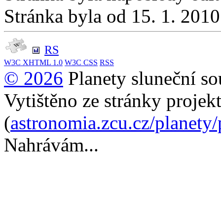
Stránka byla od 15. 1. 201
RS
W3C
XHTML 1.0
W3C
CSS
RSS
© 2026
Planety sluneční so
Vytištěno ze stránky projek
(
astronomia.zcu.cz/planety
Nahrávám...