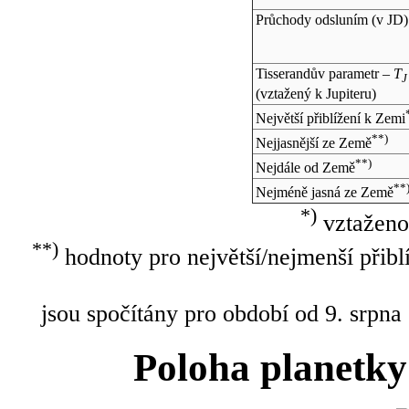
Průchody odsluním (v
JD
)
Tisserandův parametr –
T
J
(vztažený k Jupiteru)
Největší přiblížení k Zemi
**)
Nejjasnější ze Země
**)
Nejdále od Země
**
Nejméně jasná ze Země
*)
vztaženo
**)
hodnoty pro největší/nejmenší přibl
jsou spočítány pro období od 9. srpna
Poloha planetky