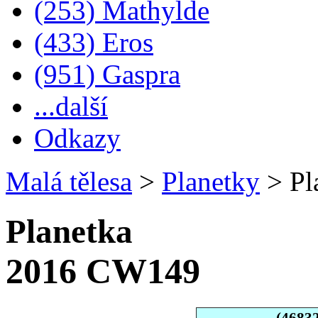
(253) Mathylde
(433) Eros
(951) Gaspra
...další
Odkazy
Malá tělesa
>
Planetky
>
Pl
Planetka
2016 CW149
(4683