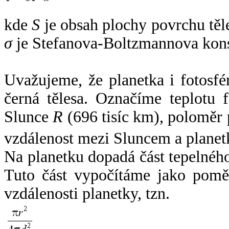
kde
S
je obsah plochy povrchu těl
σ
je Stefanova-Boltzmannova kons
Uvažujeme, že planetka i fotosfér
černá tělesa. Označíme teplotu 
Slunce
R
(696 tisíc km), poloměr
vzdálenost mezi Sluncem a plane
Na planetku dopadá část tepelnéh
Tuto část vypočítáme jako pomě
vzdálenosti planetky, tzn.