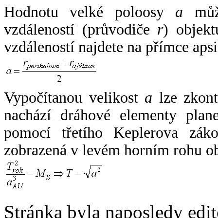
Hodnotu velké poloosy
a
může
vzdáleností (průvodiče
r
) objekt
vzdáleností najdete na přímce apsi
Vypočítanou velikost
a
lze zkont
nachází dráhové elementy plane
pomocí třetího Keplerova zák
zobrazená v levém horním rohu o
Stránka byla naposledy edi