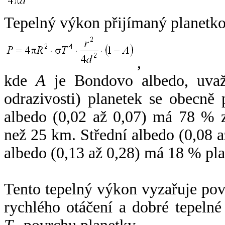
Tepelný výkon přijímaný planetko
,
kde
A
je Bondovo albedo, uvaž
odrazivosti) planetek se obecně
albedo (0,02 až 0,07) má 78 % z
než 25 km. Střední albedo (0,08 
albedo (0,13 až 0,28) má 18 % pla
Tento tepelný výkon vyzařuje po
rychlého otáčení a dobré tepelné