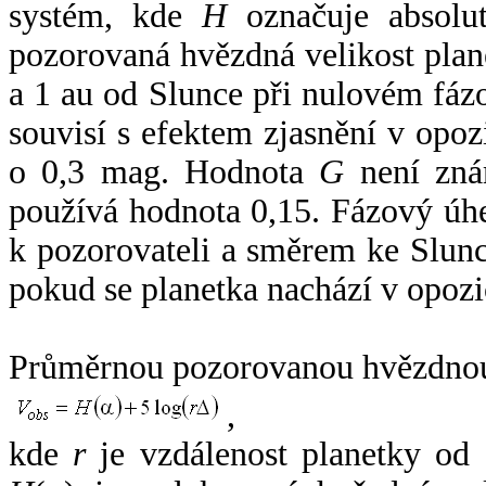
systém, kde
H
označuje absolut
pozorovaná hvězdná velikost plan
a 1 au od Slunce při nulovém fá
souvisí s efektem zjasnění v opoz
o 0,3 mag. Hodnota
G
není zná
používá hodnota 0,15. Fázový úh
k pozorovateli a směrem ke Slunc
pokud se planetka nachází v opozi
Průměrnou pozorovanou hvězdnou 
,
kde
r
je vzdálenost planetky od