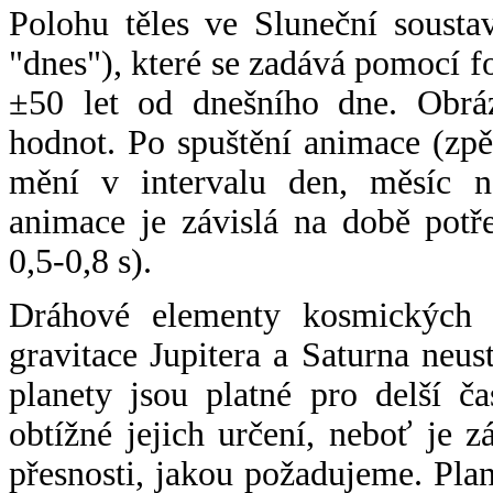
Polohu těles ve Sluneční sousta
"dnes"), které se zadává pomocí 
±50 let od dnešního dne. Obráz
hodnot. Po spuštění animace (zpě
mění v intervalu den, měsíc ne
animace je závislá na době potř
0,5-0,8 s).
Dráhové elementy kosmických t
gravitace Jupitera a Saturna neu
planety jsou platné pro delší č
obtížné jejich určení, neboť je 
přesnosti, jakou požadujeme. Pla