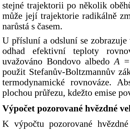
stejné trajektorii po několik oběh
může její trajektorie radikálně zm
narůstá s časem.
U přísluní a odsluní se zobrazuje
odhad efektivní teploty rovno
uvažováno Bondovo albedo
A
= 
použit Stefanův-Boltzmannův zák
termodynamické rovnováze. Abs
plochou průřezu, kdežto emise po
Výpočet pozorované hvězdné ve
K výpočtu pozorované hvězdné v