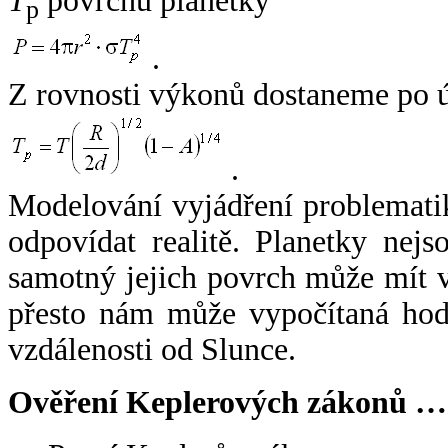
T
povrchu planetky
p
.
Z rovnosti výkonů dostaneme po 
.
Modelování vyjádření problemati
odpovídat realitě. Planetky nejso
samotný jejich povrch může mít v
přesto nám může vypočítaná hodn
vzdálenosti od Slunce.
Ověření Keplerových zákonů …