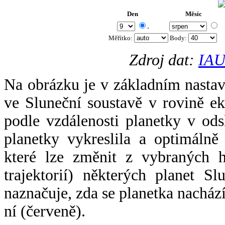
Den
Měsíc
.
Měřítko:
Body
:
Zdroj dat:
IAU
Na obrázku je v základním nastav
ve Sluneční soustavě v rovině ek
podle vzdálenosti planetky v odsl
planetky vykreslila a optimálně
které lze změnit z vybraných h
trajektorií) některých planet Sl
naznačuje, zda se planetka nacház
ní (červeně).