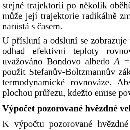
stejné trajektorii po několik oběh
může její trajektorie radikálně zm
narůstá s časem.
U přísluní a odsluní se zobrazuje
odhad efektivní teploty rovno
uvažováno Bondovo albedo
A
= 
použit Stefanův-Boltzmannův zák
termodynamické rovnováze. Abs
plochou průřezu, kdežto emise po
Výpočet pozorované hvězdné ve
K výpočtu pozorované hvězdné v