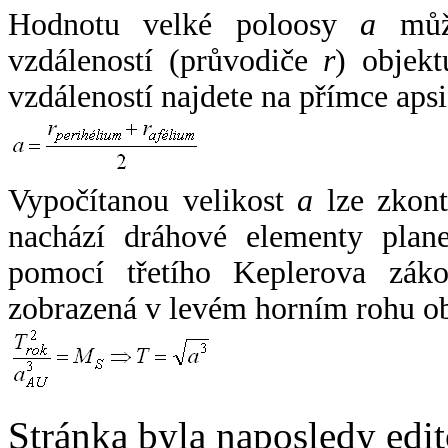
Hodnotu velké poloosy
a
může
vzdáleností (průvodiče
r
) objekt
vzdáleností najdete na přímce apsi
Vypočítanou velikost
a
lze zkont
nachází dráhové elementy plane
pomocí třetího Keplerova zák
zobrazená v levém horním rohu o
Stránka byla naposledy edi