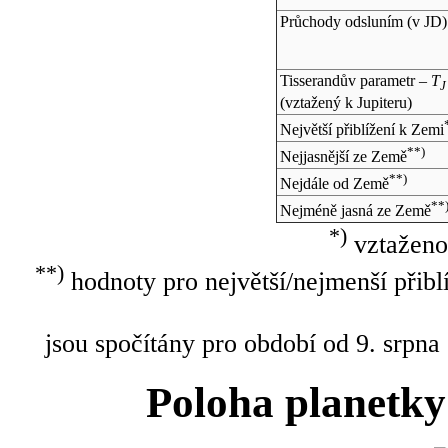
Průchody odsluním (v
JD
)
Tisserandův parametr –
T
J
(vztažený k Jupiteru)
Největší přiblížení k Zemi
**)
Nejjasnější ze Země
**)
Nejdále od Země
**
Nejméně jasná ze Země
*)
vztaženo
**)
hodnoty pro největší/nejmenší přibl
jsou spočítány pro období od 9. srpna
Poloha planetky