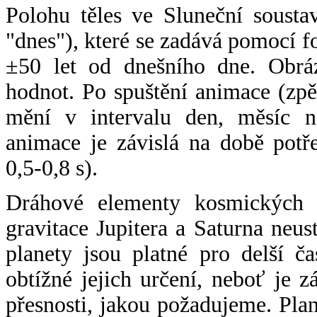
Polohu těles ve Sluneční sousta
"dnes"), které se zadává pomocí 
±50 let od dnešního dne. Obráz
hodnot. Po spuštění animace (zpě
mění v intervalu den, měsíc ne
animace je závislá na době potř
0,5-0,8 s).
Dráhové elementy kosmických t
gravitace Jupitera a Saturna neu
planety jsou platné pro delší č
obtížné jejich určení, neboť je 
přesnosti, jakou požadujeme. Pla