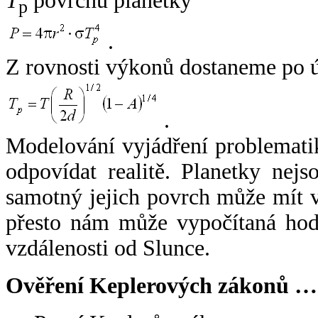
T
povrchu planetky
p
.
Z rovnosti výkonů dostaneme po 
.
Modelování vyjádření problemati
odpovídat realitě. Planetky nejso
samotný jejich povrch může mít v
přesto nám může vypočítaná hodn
vzdálenosti od Slunce.
Ověření Keplerových zákonů …