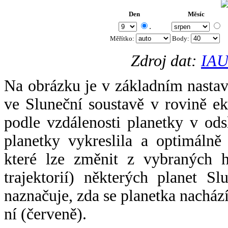
Den
Měsíc
.
Měřítko:
Body
:
Zdroj dat:
IAU
Na obrázku je v základním nastav
ve Sluneční soustavě v rovině ek
podle vzdálenosti planetky v odsl
planetky vykreslila a optimálně
které lze změnit z vybraných h
trajektorií) některých planet Sl
naznačuje, zda se planetka nacház
ní (červeně).