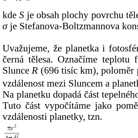
kde
S
je obsah plochy povrchu těl
σ
je Stefanova-Boltzmannova kons
Uvažujeme, že planetka i fotosfér
černá tělesa. Označíme teplotu 
Slunce
R
(696 tisíc km), poloměr
vzdálenost mezi Sluncem a plane
Na planetku dopadá část tepelnéh
Tuto část vypočítáme jako pomě
vzdálenosti planetky, tzn.