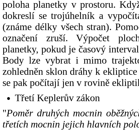
poloha planetky v prostoru. Kdy
dokreslí se trojúhelník a vypoč
(známe délky všech stran). Pomo
označení zruší. Výpočet ploch
planetky, pokud je časový interval
Body lze vybrat i mimo trajekto
zohledněn sklon dráhy k ekliptice
se pak počítají jen v rovině eklipti
Třetí Keplerův zákon
"
Poměr druhých mocnin oběžných
třetích mocnin jejich hlavních pol