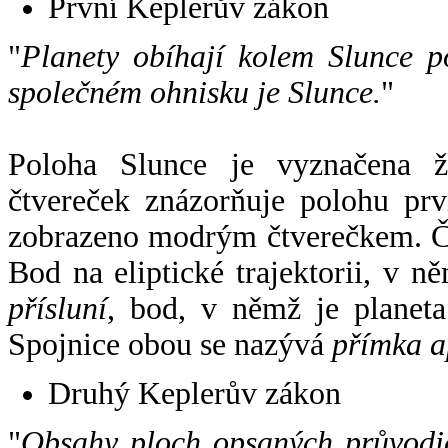
První Keplerův zákon
"
Planety obíhají kolem Slunce p
společném ohnisku je Slunce.
"
Poloha Slunce je vyznačena 
čtvereček znázorňuje polohu pr
zobrazeno modrým čtverečkem. Če
Bod na eliptické trajektorii, v n
přísluní
, bod, v němž je planet
Spojnice obou se nazývá
přímka a
Druhý Keplerův zákon
"
Obsahy ploch opsaných průvodič