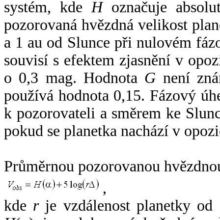
systém, kde
H
označuje absolut
pozorovaná hvězdná velikost plan
a 1 au od Slunce při nulovém fá
souvisí s efektem zjasnění v opoz
o 0,3 mag. Hodnota
G
není zná
používá hodnota 0,15. Fázový úh
k pozorovateli a směrem ke Slunc
pokud se planetka nachází v opozi
Průměrnou pozorovanou hvězdnou 
,
kde
r
je vzdálenost planetky od