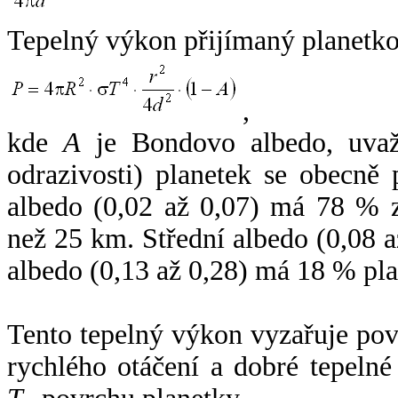
Tepelný výkon přijímaný planetko
,
kde
A
je Bondovo albedo, uvaž
odrazivosti) planetek se obecně
albedo (0,02 až 0,07) má 78 % z
než 25 km. Střední albedo (0,08 
albedo (0,13 až 0,28) má 18 % pla
Tento tepelný výkon vyzařuje po
rychlého otáčení a dobré tepelné