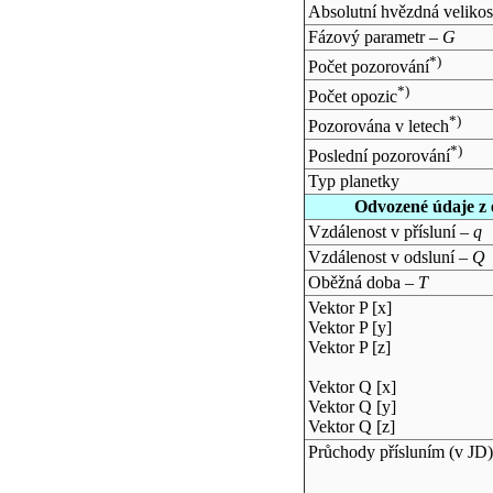
Absolutní hvězdná velikos
Fázový parametr –
G
*)
Počet pozorování
*)
Počet opozic
*)
Pozorována v letech
*)
Poslední pozorování
Typ planetky
Odvozené údaje z 
Vzdálenost v přísluní –
q
Vzdálenost v odsluní –
Q
Oběžná doba –
T
Vektor P [x]
Vektor P [y]
Vektor P [z]
Vektor Q [x]
Vektor Q [y]
Vektor Q [z]
Průchody přísluním (v
JD
)