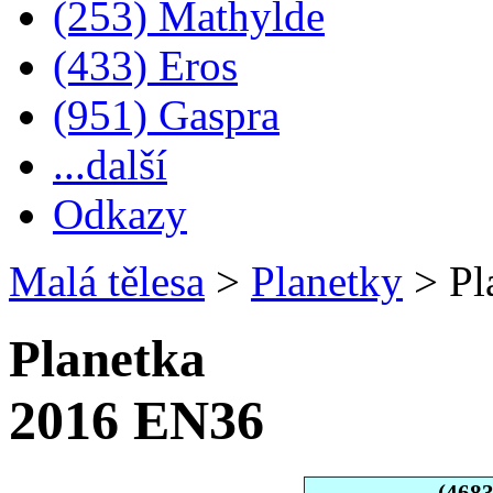
(253) Mathylde
(433) Eros
(951) Gaspra
...další
Odkazy
Malá tělesa
>
Planetky
>
Pl
Planetka
2016 EN36
(468