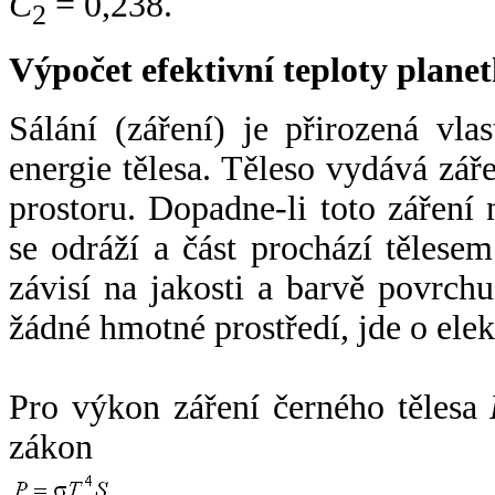
C
= 0,238.
2
Výpočet efektivní teploty plan
Sálání (záření) je přirozená vla
energie tělesa. Těleso vydává zá
prostoru. Dopadne-li toto záření n
se odráží a část prochází tělesem
závisí na jakosti a barvě povrch
žádné hmotné prostředí, jde o ele
Pro výkon záření černého tělesa
zákon