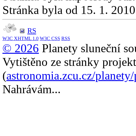
Stránka byla od 15. 1. 201
RS
W3C
XHTML 1.0
W3C
CSS
RSS
© 2026
Planety sluneční so
Vytištěno ze stránky projek
(
astronomia.zcu.cz/planety
Nahrávám...