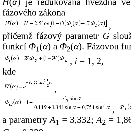
H
(
α
) je redukovaná hvězdná vel
fázového zákona
,
přičemž fázový parametr
G
slouž
funkcí
Φ
(
α
) a
Φ
(
α
). Fázovou fu
1
2
,
i
= 1, 2,
kde
,
,
a parametry
A
= 3,332;
A
= 1,8
1
2