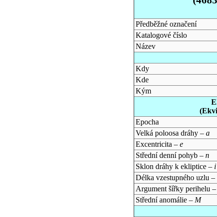
Předběžné označení
Katalogové číslo
Název
Kdy
Kde
Kým
E
(Ekv
Epocha
Velká poloosa dráhy –
a
Excentricita –
e
Střední denní pohyb –
n
Sklon dráhy k ekliptice –
i
Délka vzestupného uzlu –
Argument šířky perihelu 
Střední anomálie –
M