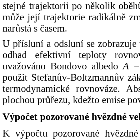
stejné trajektorii po několik oběh
může její trajektorie radikálně zm
narůstá s časem.
U přísluní a odsluní se zobrazuje
odhad efektivní teploty rovno
uvažováno Bondovo albedo
A
= 
použit Stefanův-Boltzmannův zák
termodynamické rovnováze. Abs
plochou průřezu, kdežto emise po
Výpočet pozorované hvězdné ve
K výpočtu pozorované hvězdné v