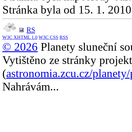
Stránka byla od 15. 1. 201
RS
W3C
XHTML 1.0
W3C
CSS
RSS
© 2026
Planety sluneční so
Vytištěno ze stránky projek
(
astronomia.zcu.cz/planety
Nahrávám...