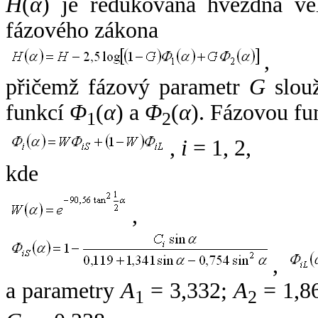
H
(
α
) je redukovaná hvězdná vel
fázového zákona
,
přičemž fázový parametr
G
slouž
funkcí
Φ
(
α
) a
Φ
(
α
). Fázovou fu
1
2
,
i
= 1, 2,
kde
,
,
a parametry
A
= 3,332;
A
= 1,8
1
2