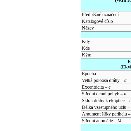
Předběžné označení
Katalogové číslo
Název
Kdy
Kde
Kým
E
(Ekv
Epocha
Velká poloosa dráhy –
a
Excentricita –
e
Střední denní pohyb –
n
Sklon dráhy k ekliptice –
i
Délka vzestupného uzlu –
Argument šířky perihelu 
Střední anomálie –
M