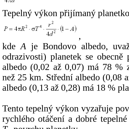
Tepelný výkon přijímaný planetko
,
kde
A
je Bondovo albedo, uvaž
odrazivosti) planetek se obecně
albedo (0,02 až 0,07) má 78 % z
než 25 km. Střední albedo (0,08 
albedo (0,13 až 0,28) má 18 % pla
Tento tepelný výkon vyzařuje po
rychlého otáčení a dobré tepelné