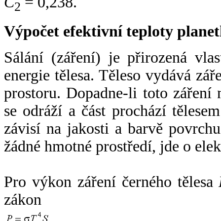
C
= 0,238.
2
Výpočet efektivní teploty plan
Sálání (záření) je přirozená vla
energie tělesa. Těleso vydává zá
prostoru. Dopadne-li toto záření n
se odráží a část prochází tělesem
závisí na jakosti a barvě povrch
žádné hmotné prostředí, jde o ele
Pro výkon záření černého tělesa
zákon