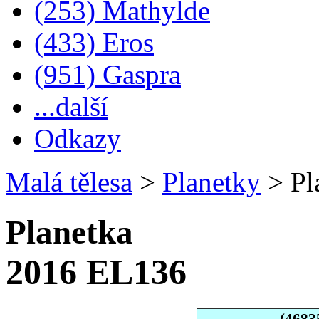
(253) Mathylde
(433) Eros
(951) Gaspra
...další
Odkazy
Malá tělesa
>
Planetky
>
Pl
Planetka
2016 EL136
(4683