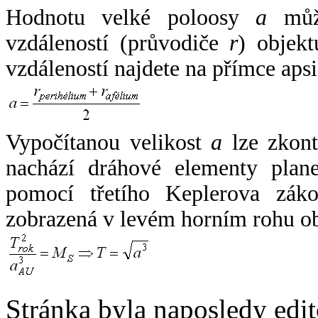
Hodnotu velké poloosy
a
může
vzdáleností (průvodiče
r
) objekt
vzdáleností najdete na přímce apsi
Vypočítanou velikost
a
lze zkont
nachází dráhové elementy plane
pomocí třetího Keplerova zák
zobrazená v levém horním rohu o
Stránka byla naposledy edi