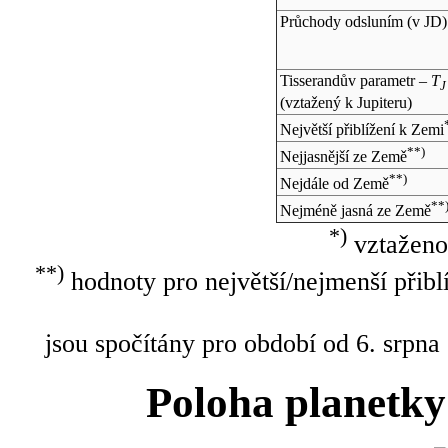
Průchody odsluním (v
JD
)
Tisserandův parametr –
T
J
(vztažený k Jupiteru)
Největší přiblížení k Zemi
**)
Nejjasnější ze Země
**)
Nejdále od Země
**
Nejméně jasná ze Země
*)
vztaženo
**)
hodnoty pro největší/nejmenší přibl
jsou spočítány pro období od 6. srpna
Poloha planetky