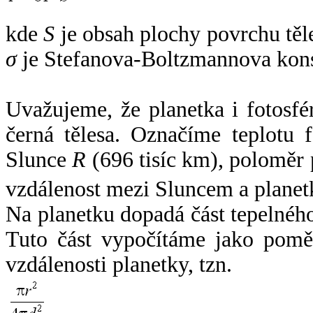
kde
S
je obsah plochy povrchu těl
σ
je Stefanova-Boltzmannova kons
Uvažujeme, že planetka i fotosfér
černá tělesa. Označíme teplotu 
Slunce
R
(696 tisíc km), poloměr
vzdálenost mezi Sluncem a plane
Na planetku dopadá část tepelnéh
Tuto část vypočítáme jako pomě
vzdálenosti planetky, tzn.