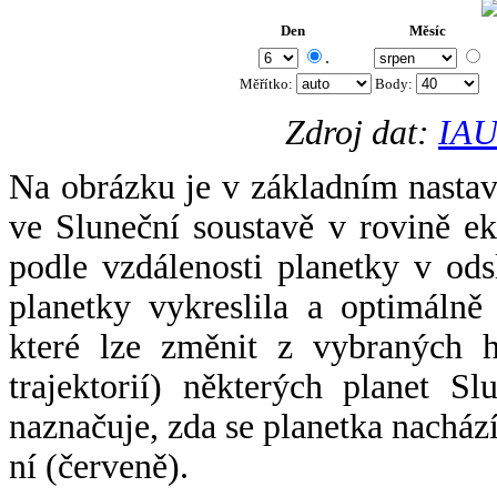
Den
Měsíc
.
Měřítko:
Body
:
Zdroj dat:
IAU
Na obrázku je v základním nastav
ve Sluneční soustavě v rovině ek
podle vzdálenosti planetky v odsl
planetky vykreslila a optimálně
které lze změnit z vybraných h
trajektorií) některých planet Sl
naznačuje, zda se planetka nacház
ní (červeně).