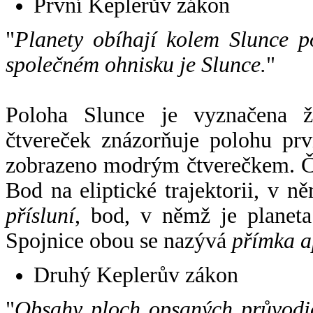
První Keplerův zákon
"
Planety obíhají kolem Slunce p
společném ohnisku je Slunce.
"
Poloha Slunce je vyznačena 
čtvereček znázorňuje polohu pr
zobrazeno modrým čtverečkem. Če
Bod na eliptické trajektorii, v n
přísluní
, bod, v němž je planet
Spojnice obou se nazývá
přímka a
Druhý Keplerův zákon
"
Obsahy ploch opsaných průvodič