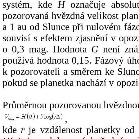
systém, kde
H
označuje absolut
pozorovaná hvězdná velikost plan
a 1 au od Slunce při nulovém fá
souvisí s efektem zjasnění v opoz
o 0,3 mag. Hodnota
G
není zná
používá hodnota 0,15. Fázový úh
k pozorovateli a směrem ke Slunc
pokud se planetka nachází v opozi
Průměrnou pozorovanou hvězdnou 
,
kde
r
je vzdálenost planetky od