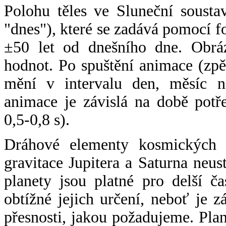
Polohu těles ve Sluneční sousta
"dnes"), které se zadává pomocí 
±50 let od dnešního dne. Obráz
hodnot. Po spuštění animace (zpě
mění v intervalu den, měsíc ne
animace je závislá na době potř
0,5-0,8 s).
Dráhové elementy kosmických t
gravitace Jupitera a Saturna neu
planety jsou platné pro delší č
obtížné jejich určení, neboť je 
přesnosti, jakou požadujeme. Pla