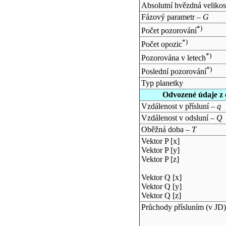
Absolutní hvězdná velikos
Fázový parametr –
G
*)
Počet pozorování
*)
Počet opozic
*)
Pozorována v letech
*)
Poslední pozorování
Typ planetky
Odvozené údaje z 
Vzdálenost v přísluní –
q
Vzdálenost v odsluní –
Q
Oběžná doba –
T
Vektor P [x]
Vektor P [y]
Vektor P [z]
Vektor Q [x]
Vektor Q [y]
Vektor Q [z]
Průchody přísluním (v
JD
)