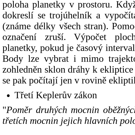
poloha planetky v prostoru. Kdy
dokreslí se trojúhelník a vypoč
(známe délky všech stran). Pomo
označení zruší. Výpočet ploch
planetky, pokud je časový interval
Body lze vybrat i mimo trajekto
zohledněn sklon dráhy k ekliptice
se pak počítají jen v rovině eklipti
Třetí Keplerův zákon
"
Poměr druhých mocnin oběžných
třetích mocnin jejich hlavních pol