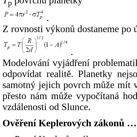
T
povrchu planetky
p
.
Z rovnosti výkonů dostaneme po 
.
Modelování vyjádření problemati
odpovídat realitě. Planetky nejso
samotný jejich povrch může mít v
přesto nám může vypočítaná hodn
vzdálenosti od Slunce.
Ověření Keplerových zákonů …