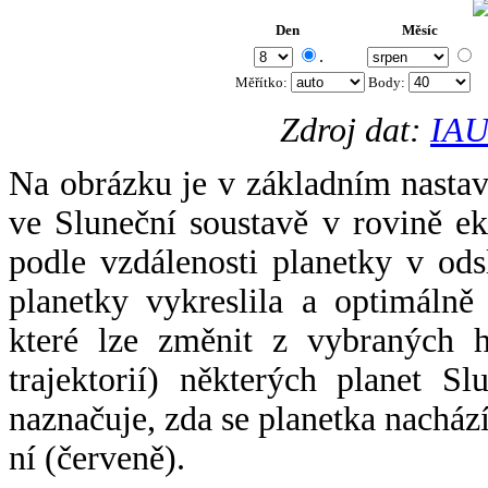
Den
Měsíc
.
Měřítko:
Body
:
Zdroj dat:
IAU
Na obrázku je v základním nastav
ve Sluneční soustavě v rovině ek
podle vzdálenosti planetky v odsl
planetky vykreslila a optimálně
které lze změnit z vybraných h
trajektorií) některých planet Sl
naznačuje, zda se planetka nacház
ní (červeně).