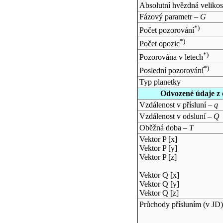
Absolutní hvězdná velikos
Fázový parametr –
G
*)
Počet pozorování
*)
Počet opozic
*)
Pozorována v letech
*)
Poslední pozorování
Typ planetky
Odvozené údaje z 
Vzdálenost v přísluní –
q
Vzdálenost v odsluní –
Q
Oběžná doba –
T
Vektor P [x]
Vektor P [y]
Vektor P [z]
Vektor Q [x]
Vektor Q [y]
Vektor Q [z]
Průchody přísluním (v
JD
)