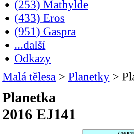
(253) Mathylde
(433) Eros
(951) Gaspra
...další
Odkazy
Malá tělesa
>
Planetky
>
Pl
Planetka
2016 EJ141
(4683