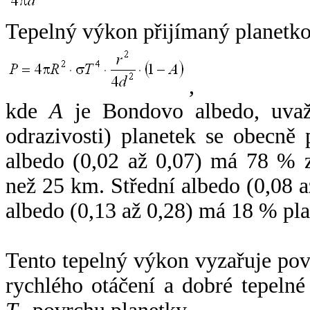
Tepelný výkon přijímaný planetko
,
kde
A
je Bondovo albedo, uvaž
odrazivosti) planetek se obecně
albedo (0,02 až 0,07) má 78 % z
než 25 km. Střední albedo (0,08 
albedo (0,13 až 0,28) má 18 % pla
Tento tepelný výkon vyzařuje po
rychlého otáčení a dobré tepelné