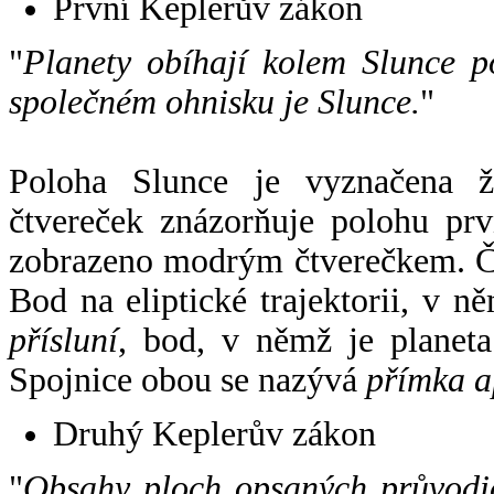
První Keplerův zákon
"
Planety obíhají kolem Slunce p
společném ohnisku je Slunce.
"
Poloha Slunce je vyznačena 
čtvereček znázorňuje polohu pr
zobrazeno modrým čtverečkem. Če
Bod na eliptické trajektorii, v n
přísluní
, bod, v němž je planet
Spojnice obou se nazývá
přímka a
Druhý Keplerův zákon
"
Obsahy ploch opsaných průvodič