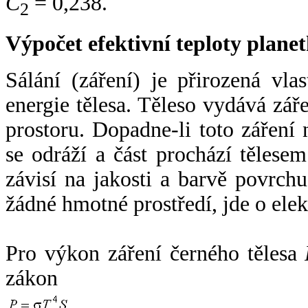
C
= 0,238.
2
Výpočet efektivní teploty plan
Sálání (záření) je přirozená vla
energie tělesa. Těleso vydává zá
prostoru. Dopadne-li toto záření n
se odráží a část prochází tělesem
závisí na jakosti a barvě povrch
žádné hmotné prostředí, jde o ele
Pro výkon záření černého tělesa
zákon