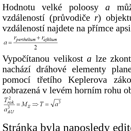
Hodnotu velké poloosy
a
může
vzdáleností (průvodiče
r
) objekt
vzdáleností najdete na přímce apsi
Vypočítanou velikost
a
lze zkont
nachází dráhové elementy plane
pomocí třetího Keplerova zák
zobrazená v levém horním rohu o
Stránka byla naposledy edi