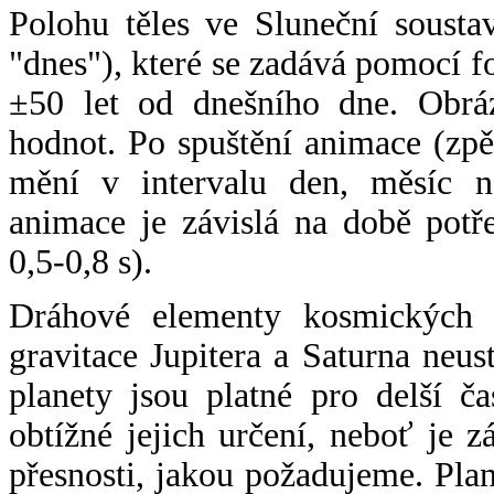
Polohu těles ve Sluneční sousta
"dnes"), které se zadává pomocí 
±50 let od dnešního dne. Obráz
hodnot. Po spuštění animace (zpě
mění v intervalu den, měsíc ne
animace je závislá na době potř
0,5-0,8 s).
Dráhové elementy kosmických t
gravitace Jupitera a Saturna neu
planety jsou platné pro delší č
obtížné jejich určení, neboť je 
přesnosti, jakou požadujeme. Pla