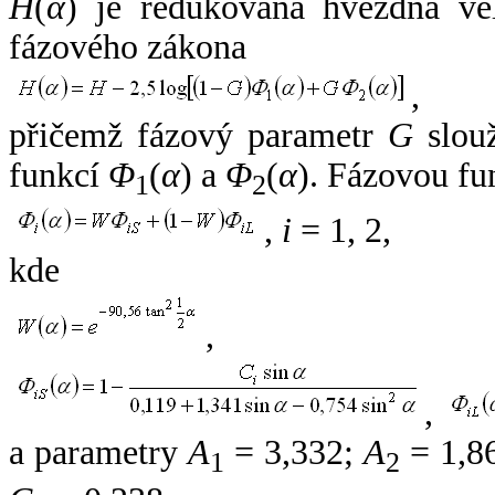
H
(
α
) je redukovaná hvězdná vel
fázového zákona
,
přičemž fázový parametr
G
slouž
funkcí
Φ
(
α
) a
Φ
(
α
). Fázovou fu
1
2
,
i
= 1, 2,
kde
,
,
a parametry
A
= 3,332;
A
= 1,8
1
2