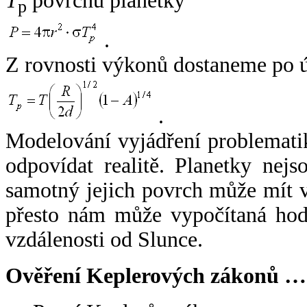
T
povrchu planetky
p
.
Z rovnosti výkonů dostaneme po 
.
Modelování vyjádření problemati
odpovídat realitě. Planetky nejso
samotný jejich povrch může mít v
přesto nám může vypočítaná hodn
vzdálenosti od Slunce.
Ověření Keplerových zákonů …