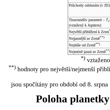
Průchody odsluním (v
JD
)
Tisserandův parametr –
T
J
(vztažený k Jupiteru)
Největší přiblížení k Zemi
**)
Nejjasnější ze Země
**)
Nejdále od Země
**
Nejméně jasná ze Země
*)
vztaženo
**)
hodnoty pro největší/nejmenší přibl
jsou spočítány pro období od 8. srpna
Poloha planetky