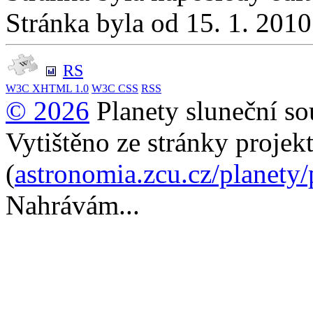
Stránka byla od 15. 1. 201
RS
W3C
XHTML 1.0
W3C
CSS
RSS
© 2026
Planety sluneční so
Vytištěno ze stránky projek
(
astronomia.zcu.cz/planety
Nahrávám...