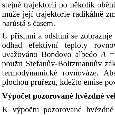
stejné trajektorii po několik oběh
může její trajektorie radikálně zm
narůstá s časem.
U přísluní a odsluní se zobrazuje
odhad efektivní teploty rovno
uvažováno Bondovo albedo
A
= 
použit Stefanův-Boltzmannův zák
termodynamické rovnováze. Abs
plochou průřezu, kdežto emise po
Výpočet pozorované hvězdné ve
K výpočtu pozorované hvězdné v