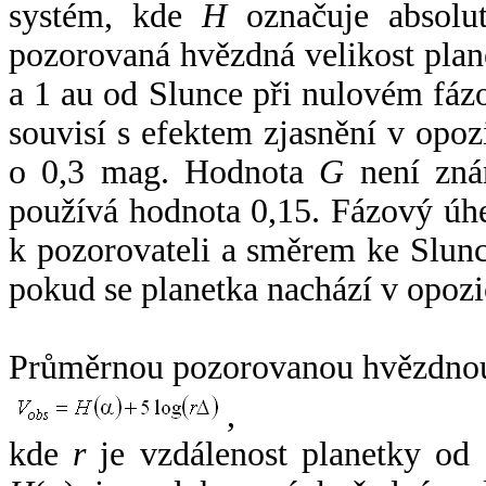
systém, kde
H
označuje absolut
pozorovaná hvězdná velikost plan
a 1 au od Slunce při nulovém fá
souvisí s efektem zjasnění v opoz
o 0,3 mag. Hodnota
G
není zná
používá hodnota 0,15. Fázový úh
k pozorovateli a směrem ke Slunc
pokud se planetka nachází v opozi
Průměrnou pozorovanou hvězdnou 
,
kde
r
je vzdálenost planetky od