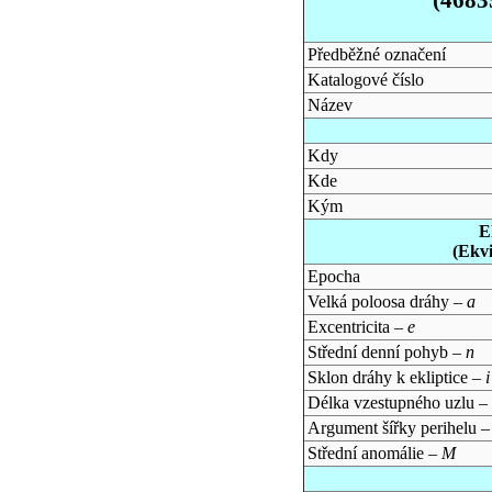
Předběžné označení
Katalogové číslo
Název
Kdy
Kde
Kým
E
(Ekv
Epocha
Velká poloosa dráhy –
a
Excentricita –
e
Střední denní pohyb –
n
Sklon dráhy k ekliptice –
i
Délka vzestupného uzlu –
Argument šířky perihelu 
Střední anomálie –
M