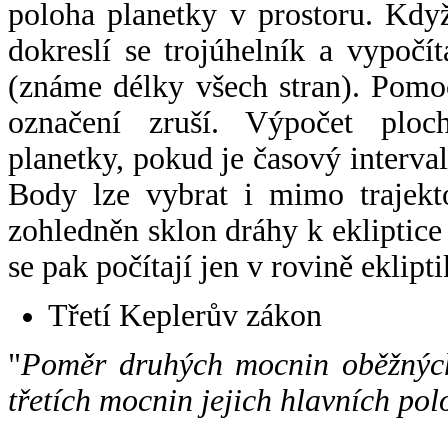
poloha planetky v prostoru. Kdy
dokreslí se trojúhelník a vypoč
(známe délky všech stran). Pomo
označení zruší. Výpočet ploch
planetky, pokud je časový interval
Body lze vybrat i mimo trajekto
zohledněn sklon dráhy k ekliptice
se pak počítají jen v rovině eklipti
Třetí Keplerův zákon
"
Poměr druhých mocnin oběžných
třetích mocnin jejich hlavních pol