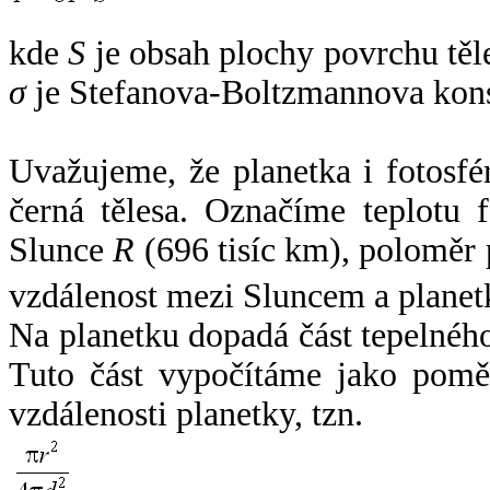
kde
S
je obsah plochy povrchu těl
σ
je Stefanova-Boltzmannova kons
Uvažujeme, že planetka i fotosfér
černá tělesa. Označíme teplotu 
Slunce
R
(696 tisíc km), poloměr
vzdálenost mezi Sluncem a plane
Na planetku dopadá část tepelnéh
Tuto část vypočítáme jako pomě
vzdálenosti planetky, tzn.