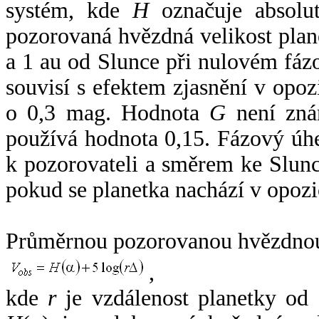
systém, kde
H
označuje absolut
pozorovaná hvězdná velikost plan
a 1 au od Slunce při nulovém fá
souvisí s efektem zjasnění v opoz
o 0,3 mag. Hodnota
G
není zná
používá hodnota 0,15. Fázový úh
k pozorovateli a směrem ke Slunc
pokud se planetka nachází v opozi
Průměrnou pozorovanou hvězdnou 
,
kde
r
je vzdálenost planetky od