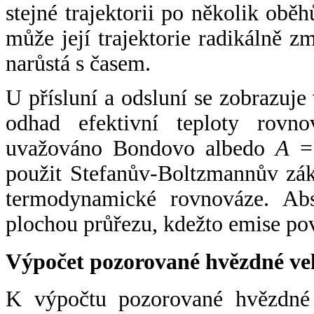
stejné trajektorii po několik oběh
může její trajektorie radikálně zm
narůstá s časem.
U přísluní a odsluní se zobrazuje
odhad efektivní teploty rovno
uvažováno Bondovo albedo
A
= 
použit Stefanův-Boltzmannův zák
termodynamické rovnováze. Abs
plochou průřezu, kdežto emise po
Výpočet pozorované hvězdné ve
K výpočtu pozorované hvězdné v