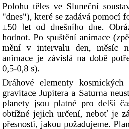
Polohu těles ve Sluneční sousta
"dnes"), které se zadává pomocí 
±50 let od dnešního dne. Obráz
hodnot. Po spuštění animace (zpě
mění v intervalu den, měsíc ne
animace je závislá na době potř
0,5-0,8 s).
Dráhové elementy kosmických t
gravitace Jupitera a Saturna neu
planety jsou platné pro delší č
obtížné jejich určení, neboť je 
přesnosti, jakou požadujeme. Pla