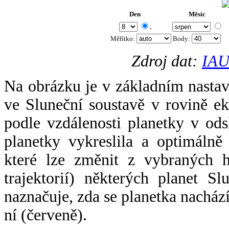
Den
Měsíc
.
Měřítko:
Body
:
Zdroj dat:
IAU
Na obrázku je v základním nastav
ve Sluneční soustavě v rovině ek
podle vzdálenosti planetky v odsl
planetky vykreslila a optimálně
které lze změnit z vybraných h
trajektorií) některých planet Sl
naznačuje, zda se planetka nacház
ní (červeně).