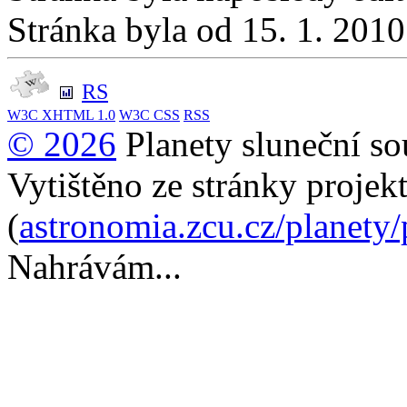
Stránka byla od 15. 1. 201
RS
W3C
XHTML 1.0
W3C
CSS
RSS
© 2026
Planety sluneční so
Vytištěno ze stránky projek
(
astronomia.zcu.cz/planety
Nahrávám...