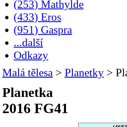
(253) Mathylde
(433) Eros
(951) Gaspra
...další
Odkazy
Malá tělesa
>
Planetky
>
Pl
Planetka
2016 FG41
(468