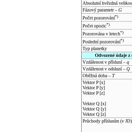
Absolutní hvězdná velikos
Fázový parametr –
G
*)
Počet pozorování
*)
Počet opozic
*)
Pozorována v letech
*)
Poslední pozorování
Typ planetky
Odvozené údaje z 
Vzdálenost v přísluní –
q
Vzdálenost v odsluní –
Q
Oběžná doba –
T
Vektor P [x]
Vektor P [y]
Vektor P [z]
Vektor Q [x]
Vektor Q [y]
Vektor Q [z]
Průchody přísluním (v
JD
)