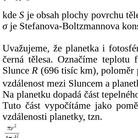
kde
S
je obsah plochy povrchu těl
σ
je Stefanova-Boltzmannova kons
Uvažujeme, že planetka i fotosfér
černá tělesa. Označíme teplotu 
Slunce
R
(696 tisíc km), poloměr
vzdálenost mezi Sluncem a plane
Na planetku dopadá část tepelnéh
Tuto část vypočítáme jako pomě
vzdálenosti planetky, tzn.