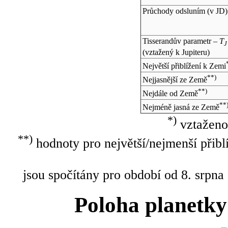
Průchody odsluním (v
JD
)
Tisserandův parametr –
T
J
(vztažený k Jupiteru)
Největší přiblížení k Zemi
**)
Nejjasnější ze Země
**)
Nejdále od Země
**
Nejméně jasná ze Země
*)
vztaženo
**)
hodnoty pro největší/nejmenší přibl
jsou spočítány pro období od 8. srpna
Poloha planetky