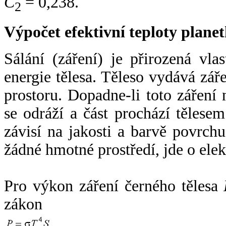
C
= 0,238.
2
Výpočet efektivní teploty plan
Sálání (záření) je přirozená vla
energie tělesa. Těleso vydává zá
prostoru. Dopadne-li toto záření n
se odráží a část prochází tělesem
závisí na jakosti a barvě povrch
žádné hmotné prostředí, jde o ele
Pro výkon záření černého tělesa
zákon