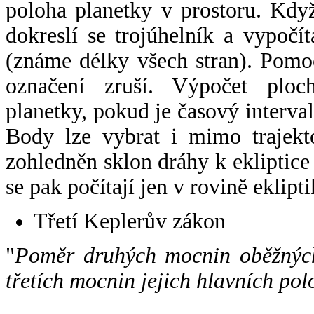
poloha planetky v prostoru. Kdy
dokreslí se trojúhelník a vypoč
(známe délky všech stran). Pomo
označení zruší. Výpočet ploch
planetky, pokud je časový interval
Body lze vybrat i mimo trajekto
zohledněn sklon dráhy k ekliptice
se pak počítají jen v rovině eklipti
Třetí Keplerův zákon
"
Poměr druhých mocnin oběžných
třetích mocnin jejich hlavních pol