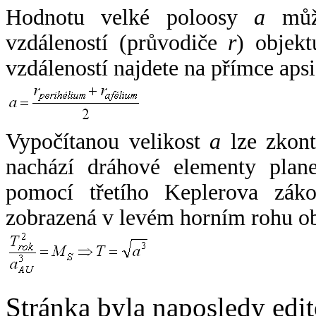
Hodnotu velké poloosy
a
může
vzdáleností (průvodiče
r
) objekt
vzdáleností najdete na přímce apsi
Vypočítanou velikost
a
lze zkont
nachází dráhové elementy plane
pomocí třetího Keplerova zák
zobrazená v levém horním rohu o
Stránka byla naposledy edi