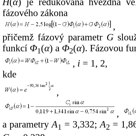
H
(
α
) je redukovaná hvězdná vel
fázového zákona
,
přičemž fázový parametr
G
slouž
funkcí
Φ
(
α
) a
Φ
(
α
). Fázovou fu
1
2
,
i
= 1, 2,
kde
,
,
a parametry
A
= 3,332;
A
= 1,8
1
2