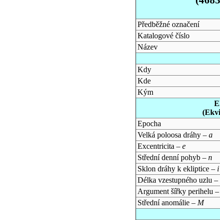
Předběžné označení
Katalogové číslo
Název
Kdy
Kde
Kým
E
(Ekv
Epocha
Velká poloosa dráhy –
a
Excentricita –
e
Střední denní pohyb –
n
Sklon dráhy k ekliptice –
i
Délka vzestupného uzlu –
Argument šířky perihelu 
Střední anomálie –
M