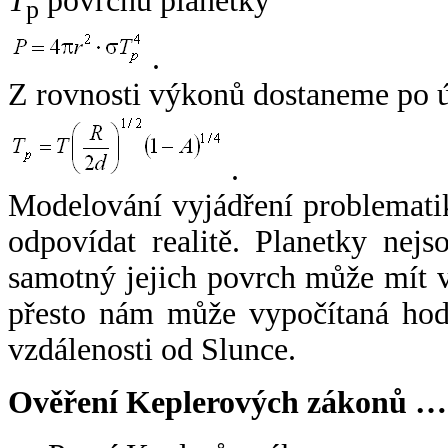
T
povrchu planetky
p
.
Z rovnosti výkonů dostaneme po 
.
Modelování vyjádření problemati
odpovídat realitě. Planetky nejso
samotný jejich povrch může mít v
přesto nám může vypočítaná hodn
vzdálenosti od Slunce.
Ověření Keplerových zákonů …