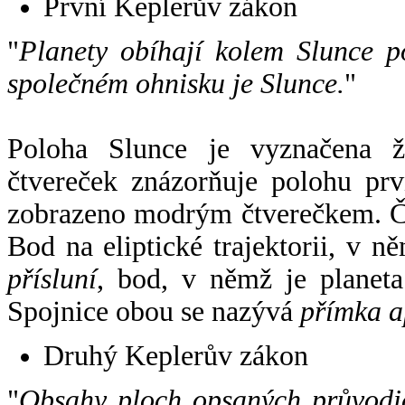
První Keplerův zákon
"
Planety obíhají kolem Slunce p
společném ohnisku je Slunce.
"
Poloha Slunce je vyznačena 
čtvereček znázorňuje polohu pr
zobrazeno modrým čtverečkem. Če
Bod na eliptické trajektorii, v n
přísluní
, bod, v němž je planet
Spojnice obou se nazývá
přímka a
Druhý Keplerův zákon
"
Obsahy ploch opsaných průvodič