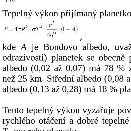
Tepelný výkon přijímaný planetko
,
kde
A
je Bondovo albedo, uvaž
odrazivosti) planetek se obecně
albedo (0,02 až 0,07) má 78 % z
než 25 km. Střední albedo (0,08 
albedo (0,13 až 0,28) má 18 % pla
Tento tepelný výkon vyzařuje po
rychlého otáčení a dobré tepelné