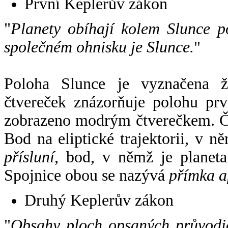
První Keplerův zákon
"
Planety obíhají kolem Slunce p
společném ohnisku je Slunce.
"
Poloha Slunce je vyznačena 
čtvereček znázorňuje polohu pr
zobrazeno modrým čtverečkem. Če
Bod na eliptické trajektorii, v n
přísluní
, bod, v němž je planet
Spojnice obou se nazývá
přímka a
Druhý Keplerův zákon
"
Obsahy ploch opsaných průvodič