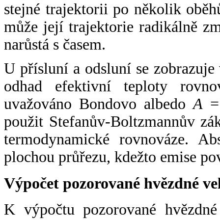
stejné trajektorii po několik oběh
může její trajektorie radikálně zm
narůstá s časem.
U přísluní a odsluní se zobrazuje
odhad efektivní teploty rovno
uvažováno Bondovo albedo
A
= 
použit Stefanův-Boltzmannův zák
termodynamické rovnováze. Abs
plochou průřezu, kdežto emise po
Výpočet pozorované hvězdné ve
K výpočtu pozorované hvězdné v