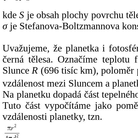
kde
S
je obsah plochy povrchu těl
σ
je Stefanova-Boltzmannova kons
Uvažujeme, že planetka i fotosfér
černá tělesa. Označíme teplotu 
Slunce
R
(696 tisíc km), poloměr
vzdálenost mezi Sluncem a plane
Na planetku dopadá část tepelnéh
Tuto část vypočítáme jako pomě
vzdálenosti planetky, tzn.