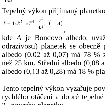
Tepelný výkon přijímaný planetko
,
kde
A
je Bondovo albedo, uvaž
odrazivosti) planetek se obecně
albedo (0,02 až 0,07) má 78 % z
než 25 km. Střední albedo (0,08 
albedo (0,13 až 0,28) má 18 % pla
Tento tepelný výkon vyzařuje po
rychlého otáčení a dobré tepelné