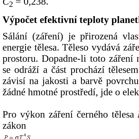
C
= 0,238.
2
Výpočet efektivní teploty plan
Sálání (záření) je přirozená vla
energie tělesa. Těleso vydává zá
prostoru. Dopadne-li toto záření n
se odráží a část prochází tělesem
závisí na jakosti a barvě povrch
žádné hmotné prostředí, jde o ele
Pro výkon záření černého tělesa
zákon