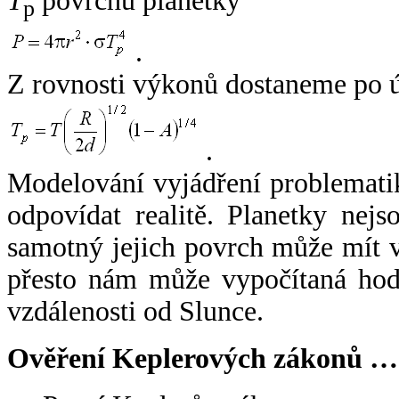
T
povrchu planetky
p
.
Z rovnosti výkonů dostaneme po 
.
Modelování vyjádření problemati
odpovídat realitě. Planetky nejso
samotný jejich povrch může mít v
přesto nám může vypočítaná hodn
vzdálenosti od Slunce.
Ověření Keplerových zákonů …