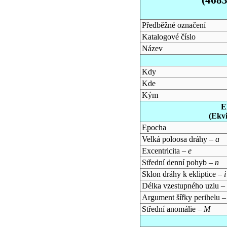
Předběžné označení
Katalogové číslo
Název
Kdy
Kde
Kým
E
(Ekv
Epocha
Velká poloosa dráhy –
a
Excentricita –
e
Střední denní pohyb –
n
Sklon dráhy k ekliptice –
i
Délka vzestupného uzlu –
Argument šířky perihelu 
Střední anomálie –
M