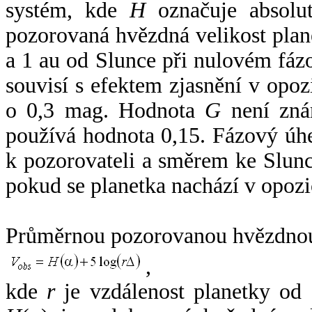
systém, kde
H
označuje absolut
pozorovaná hvězdná velikost plan
a 1 au od Slunce při nulovém fá
souvisí s efektem zjasnění v opoz
o 0,3 mag. Hodnota
G
není zná
používá hodnota 0,15. Fázový úh
k pozorovateli a směrem ke Slunc
pokud se planetka nachází v opozi
Průměrnou pozorovanou hvězdnou 
,
kde
r
je vzdálenost planetky od