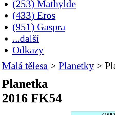
(253) Mathylde
(433) Eros
(951) Gaspra
...další
Odkazy
Malá tělesa
>
Planetky
>
Pl
Planetka
2016 FK54
(468