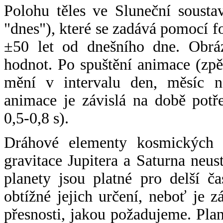
Polohu těles ve Sluneční sousta
"dnes"), které se zadává pomocí 
±50 let od dnešního dne. Obráz
hodnot. Po spuštění animace (zpě
mění v intervalu den, měsíc ne
animace je závislá na době potř
0,5-0,8 s).
Dráhové elementy kosmických t
gravitace Jupitera a Saturna neu
planety jsou platné pro delší č
obtížné jejich určení, neboť je 
přesnosti, jakou požadujeme. Pla