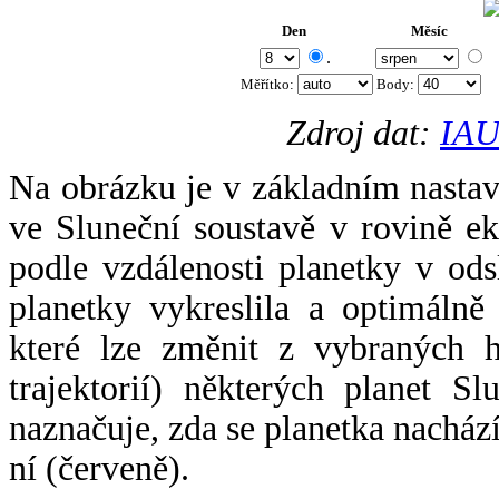
Den
Měsíc
.
Měřítko:
Body
:
Zdroj dat:
IAU
Na obrázku je v základním nastav
ve Sluneční soustavě v rovině ek
podle vzdálenosti planetky v odsl
planetky vykreslila a optimálně
které lze změnit z vybraných h
trajektorií) některých planet Sl
naznačuje, zda se planetka nacház
ní (červeně).