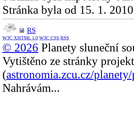
Stránka byla od 15. 1. 201
RS
W3C
XHTML 1.0
W3C
CSS
RSS
© 2026
Planety sluneční so
Vytištěno ze stránky projek
(
astronomia.zcu.cz/planety
Nahrávám...