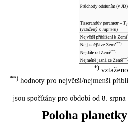
Průchody odsluním (v
JD
)
Tisserandův parametr –
T
J
(vztažený k Jupiteru)
Největší přiblížení k Zemi
**)
Nejjasnější ze Země
**)
Nejdále od Země
**
Nejméně jasná ze Země
*)
vztaženo
**)
hodnoty pro největší/nejmenší přibl
jsou spočítány pro období od 8. srpna
Poloha planetky