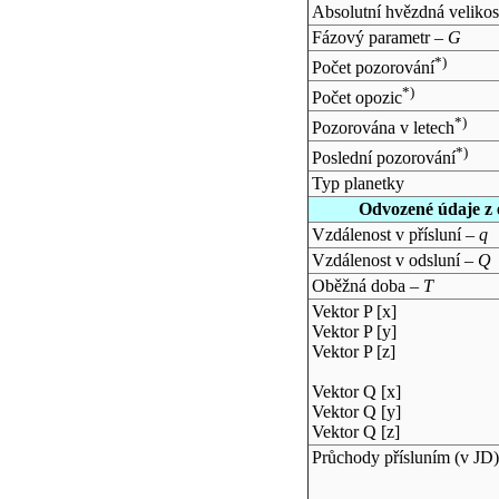
Absolutní hvězdná velikos
Fázový parametr –
G
*)
Počet pozorování
*)
Počet opozic
*)
Pozorována v letech
*)
Poslední pozorování
Typ planetky
Odvozené údaje z 
Vzdálenost v přísluní –
q
Vzdálenost v odsluní –
Q
Oběžná doba –
T
Vektor P [x]
Vektor P [y]
Vektor P [z]
Vektor Q [x]
Vektor Q [y]
Vektor Q [z]
Průchody přísluním (v
JD
)