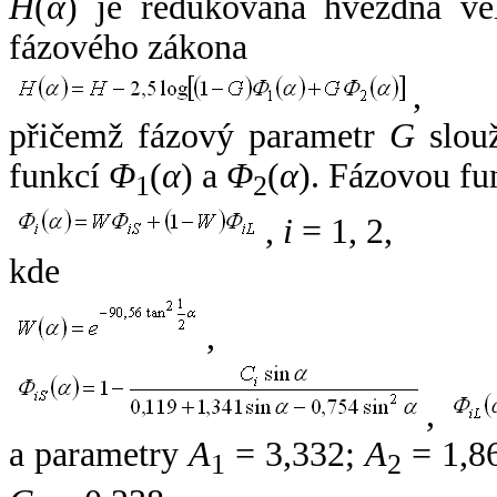
H
(
α
) je redukovaná hvězdná vel
fázového zákona
,
přičemž fázový parametr
G
slouž
funkcí
Φ
(
α
) a
Φ
(
α
). Fázovou fu
1
2
,
i
= 1, 2,
kde
,
,
a parametry
A
= 3,332;
A
= 1,8
1
2