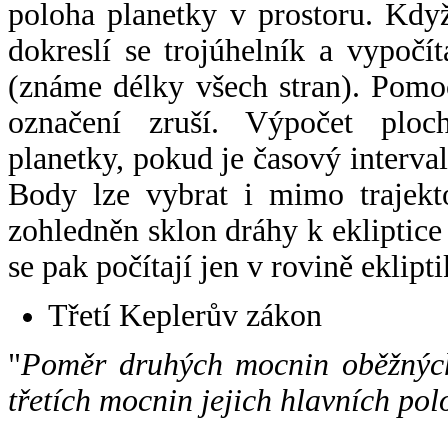
poloha planetky v prostoru. Kdy
dokreslí se trojúhelník a vypoč
(známe délky všech stran). Pomo
označení zruší. Výpočet ploch
planetky, pokud je časový interval
Body lze vybrat i mimo trajekto
zohledněn sklon dráhy k ekliptice
se pak počítají jen v rovině eklipti
Třetí Keplerův zákon
"
Poměr druhých mocnin oběžných
třetích mocnin jejich hlavních pol