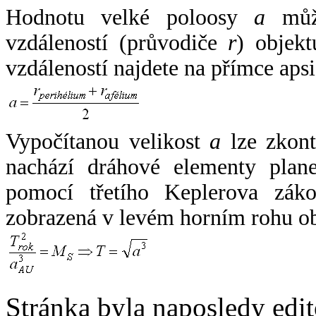
Hodnotu velké poloosy
a
může
vzdáleností (průvodiče
r
) objekt
vzdáleností najdete na přímce apsi
Vypočítanou velikost
a
lze zkont
nachází dráhové elementy plane
pomocí třetího Keplerova zák
zobrazená v levém horním rohu o
Stránka byla naposledy edi