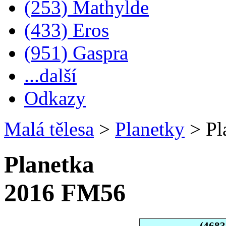
(253) Mathylde
(433) Eros
(951) Gaspra
...další
Odkazy
Malá tělesa
>
Planetky
>
Pl
Planetka
2016 FM56
(4683