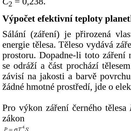
C
= 0,238.
2
Výpočet efektivní teploty plan
Sálání (záření) je přirozená vla
energie tělesa. Těleso vydává zá
prostoru. Dopadne-li toto záření n
se odráží a část prochází tělesem
závisí na jakosti a barvě povrch
žádné hmotné prostředí, jde o ele
Pro výkon záření černého tělesa
zákon