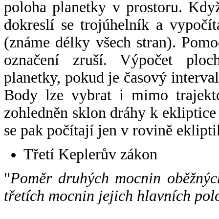
poloha planetky v prostoru. Kdy
dokreslí se trojúhelník a vypoč
(známe délky všech stran). Pomo
označení zruší. Výpočet ploch
planetky, pokud je časový interval
Body lze vybrat i mimo trajekto
zohledněn sklon dráhy k ekliptice
se pak počítají jen v rovině eklipti
Třetí Keplerův zákon
"
Poměr druhých mocnin oběžných
třetích mocnin jejich hlavních pol