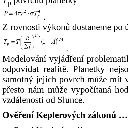
T
povrchu planetky
p
.
Z rovnosti výkonů dostaneme po 
.
Modelování vyjádření problemati
odpovídat realitě. Planetky nejso
samotný jejich povrch může mít v
přesto nám může vypočítaná hodn
vzdálenosti od Slunce.
Ověření Keplerových zákonů …