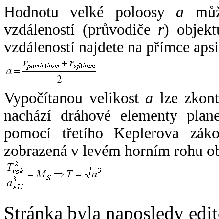
Hodnotu velké poloosy
a
může
vzdáleností (průvodiče
r
) objekt
vzdáleností najdete na přímce apsi
Vypočítanou velikost
a
lze zkont
nachází dráhové elementy plane
pomocí třetího Keplerova zák
zobrazená v levém horním rohu o
Stránka byla naposledy edi