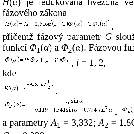
H
(
α
) je redukovaná hvězdná vel
fázového zákona
,
přičemž fázový parametr
G
slouž
funkcí
Φ
(
α
) a
Φ
(
α
). Fázovou fu
1
2
,
i
= 1, 2,
kde
,
,
a parametry
A
= 3,332;
A
= 1,8
1
2