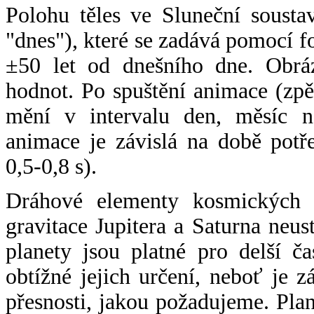
Polohu těles ve Sluneční sousta
"dnes"), které se zadává pomocí 
±50 let od dnešního dne. Obráz
hodnot. Po spuštění animace (zpě
mění v intervalu den, měsíc ne
animace je závislá na době potř
0,5-0,8 s).
Dráhové elementy kosmických t
gravitace Jupitera a Saturna neu
planety jsou platné pro delší č
obtížné jejich určení, neboť je 
přesnosti, jakou požadujeme. Pla