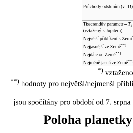
Průchody odsluním (v
JD
)
Tisserandův parametr –
T
J
(vztažený k Jupiteru)
Největší přiblížení k Zemi
**)
Nejjasnější ze Země
**)
Nejdále od Země
**
Nejméně jasná ze Země
*)
vztaženo
**)
hodnoty pro největší/nejmenší přibl
jsou spočítány pro období od 7. srpna
Poloha planetky