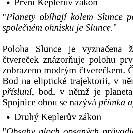
První Keplerův zákon
"
Planety obíhají kolem Slunce p
společném ohnisku je Slunce.
"
Poloha Slunce je vyznačena 
čtvereček znázorňuje polohu pr
zobrazeno modrým čtverečkem. Če
Bod na eliptické trajektorii, v n
přísluní
, bod, v němž je planet
Spojnice obou se nazývá
přímka a
Druhý Keplerův zákon
"
Obsahy ploch opsaných průvodič