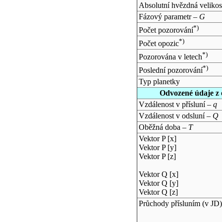
Absolutní hvězdná velikos
Fázový parametr –
G
*)
Počet pozorování
*)
Počet opozic
*)
Pozorována v letech
*)
Poslední pozorování
Typ planetky
Odvozené údaje z 
Vzdálenost v přísluní –
q
Vzdálenost v odsluní –
Q
Oběžná doba –
T
Vektor P [x]
Vektor P [y]
Vektor P [z]
Vektor Q [x]
Vektor Q [y]
Vektor Q [z]
Průchody přísluním (v
JD
)