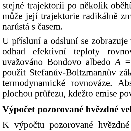
stejné trajektorii po několik oběh
může její trajektorie radikálně zm
narůstá s časem.
U přísluní a odsluní se zobrazuje
odhad efektivní teploty rovno
uvažováno Bondovo albedo
A
= 
použit Stefanův-Boltzmannův zák
termodynamické rovnováze. Abs
plochou průřezu, kdežto emise po
Výpočet pozorované hvězdné ve
K výpočtu pozorované hvězdné v