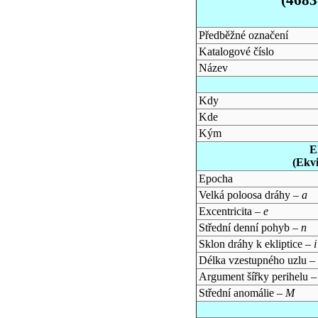
Předběžné označení
Katalogové číslo
Název
Kdy
Kde
Kým
E
(Ekv
Epocha
Velká poloosa dráhy –
a
Excentricita –
e
Střední denní pohyb –
n
Sklon dráhy k ekliptice –
i
Délka vzestupného uzlu –
Argument šířky perihelu 
Střední anomálie –
M