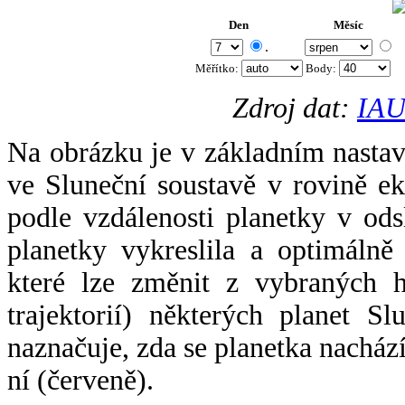
Den
Měsíc
.
Měřítko:
Body
:
Zdroj dat:
IAU
Na obrázku je v základním nastav
ve Sluneční soustavě v rovině ek
podle vzdálenosti planetky v odsl
planetky vykreslila a optimálně
které lze změnit z vybraných h
trajektorií) některých planet Sl
naznačuje, zda se planetka nacház
ní (červeně).