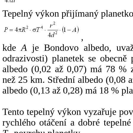
Tepelný výkon přijímaný planetko
,
kde
A
je Bondovo albedo, uvaž
odrazivosti) planetek se obecně
albedo (0,02 až 0,07) má 78 % z
než 25 km. Střední albedo (0,08 
albedo (0,13 až 0,28) má 18 % pla
Tento tepelný výkon vyzařuje po
rychlého otáčení a dobré tepelné