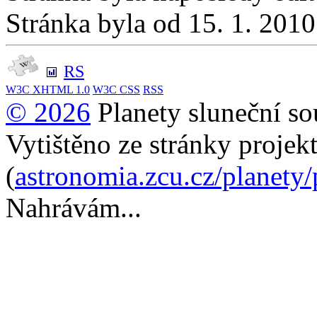
Stránka byla od 15. 1. 201
RS
W3C
XHTML 1.0
W3C
CSS
RSS
© 2026
Planety sluneční so
Vytištěno ze stránky projek
(
astronomia.zcu.cz/planety
Nahrávám...