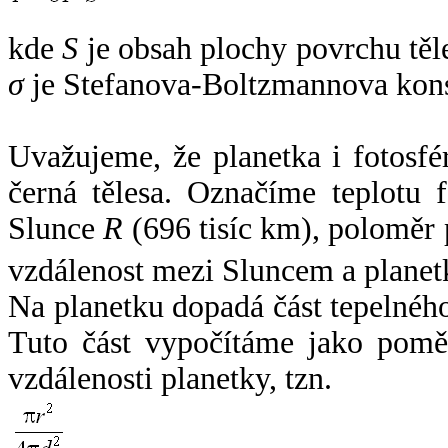
kde
S
je obsah plochy povrchu těl
σ
je Stefanova-Boltzmannova kons
Uvažujeme, že planetka i fotosfér
černá tělesa. Označíme teplotu 
Slunce
R
(696 tisíc km), poloměr
vzdálenost mezi Sluncem a plane
Na planetku dopadá část tepelnéh
Tuto část vypočítáme jako pomě
vzdálenosti planetky, tzn.