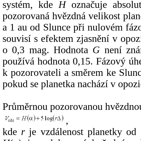
systém, kde
H
označuje absolut
pozorovaná hvězdná velikost plan
a 1 au od Slunce při nulovém fá
souvisí s efektem zjasnění v opoz
o 0,3 mag. Hodnota
G
není zná
používá hodnota 0,15. Fázový úh
k pozorovateli a směrem ke Slunc
pokud se planetka nachází v opozi
Průměrnou pozorovanou hvězdnou 
,
kde
r
je vzdálenost planetky od