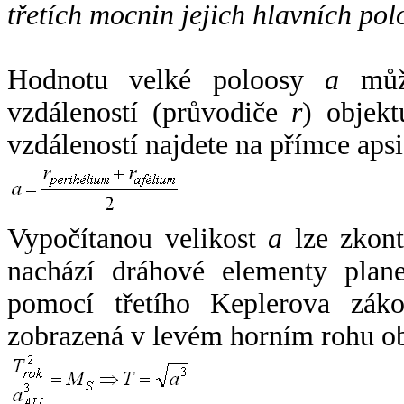
třetích mocnin jejich hlavních pol
Hodnotu velké poloosy
a
může
vzdáleností (průvodiče
r
) objekt
vzdáleností najdete na přímce apsi
Vypočítanou velikost
a
lze zkont
nachází dráhové elementy plane
pomocí třetího Keplerova zák
zobrazená v levém horním rohu o