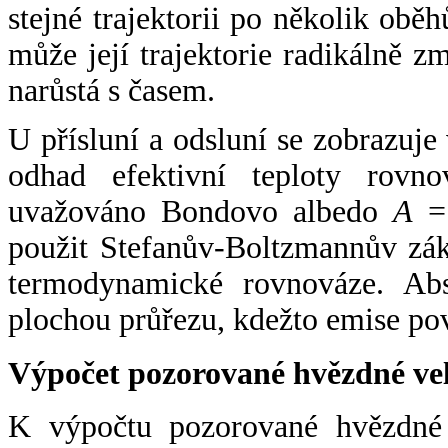
stejné trajektorii po několik oběh
může její trajektorie radikálně zm
narůstá s časem.
U přísluní a odsluní se zobrazuje
odhad efektivní teploty rovno
uvažováno Bondovo albedo
A
= 
použit Stefanův-Boltzmannův zák
termodynamické rovnováze. Abs
plochou průřezu, kdežto emise po
Výpočet pozorované hvězdné ve
K výpočtu pozorované hvězdné v