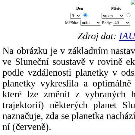
Den
Měsíc
.
Měřítko:
Body
:
Zdroj dat:
IAU
Na obrázku je v základním nastav
ve Sluneční soustavě v rovině ek
podle vzdálenosti planetky v odsl
planetky vykreslila a optimálně
které lze změnit z vybraných h
trajektorií) některých planet Sl
naznačuje, zda se planetka nacház
ní (červeně).