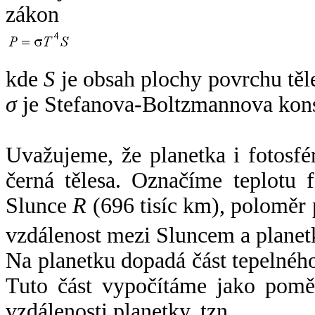
zákon
kde
S
je obsah plochy povrchu těl
σ
je Stefanova-Boltzmannova kons
Uvažujeme, že planetka i fotosfér
černá tělesa. Označíme teplotu 
Slunce
R
(696 tisíc km), poloměr
vzdálenost mezi Sluncem a plane
Na planetku dopadá část tepelnéh
Tuto část vypočítáme jako pomě
vzdálenosti planetky, tzn.