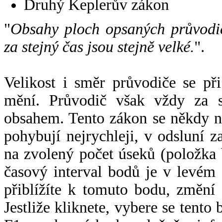
Druhý Keplerův zákon
"
Obsahy ploch opsaných průvodič
za stejný čas jsou stejně velké.
".
Velikost i směr průvodiče se při
mění. Průvodič však vždy za s
obsahem. Tento zákon se někdy 
pohybují nejrychleji, v odsluní z
na zvolený počet úseků (položka 
časový interval bodů je v levém
přiblížíte k tomuto bodu, změní
Jestliže kliknete, vybere se tento