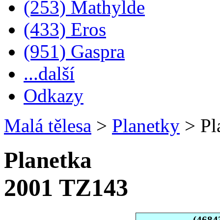
(253) Mathylde
(433) Eros
(951) Gaspra
...další
Odkazy
Malá tělesa
>
Planetky
>
Pl
Planetka
2001 TZ143
(4684