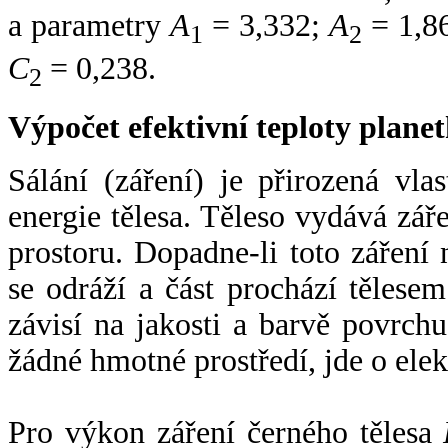
a parametry
A
= 3,332;
A
= 1,8
1
2
C
= 0,238.
2
Výpočet efektivní teploty plan
Sálání (záření) je přirozená vla
energie tělesa. Těleso vydává zá
prostoru. Dopadne-li toto záření n
se odráží a část prochází tělesem
závisí na jakosti a barvě povrch
žádné hmotné prostředí, jde o ele
Pro výkon záření černého tělesa