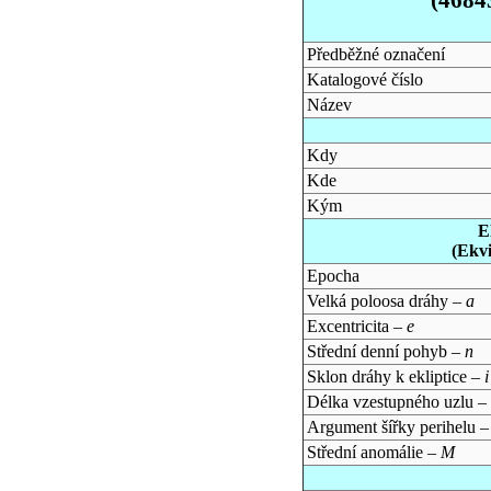
Předběžné označení
Katalogové číslo
Název
Kdy
Kde
Kým
E
(Ekv
Epocha
Velká poloosa dráhy –
a
Excentricita –
e
Střední denní pohyb –
n
Sklon dráhy k ekliptice –
i
Délka vzestupného uzlu –
Argument šířky perihelu 
Střední anomálie –
M