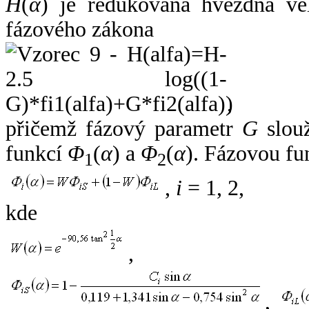
H
(
α
) je redukovaná hvězdná vel
fázového zákona
,
přičemž fázový parametr
G
slouž
funkcí
Φ
(
α
) a
Φ
(
α
). Fázovou fu
1
2
,
i
= 1, 2,
kde
,
,