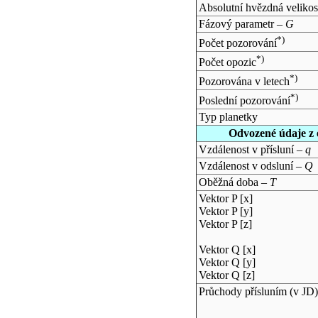
Absolutní hvězdná velikos
Fázový parametr –
G
*)
Počet pozorování
*)
Počet opozic
*)
Pozorována v letech
*)
Poslední pozorování
Typ planetky
Odvozené údaje z 
Vzdálenost v přísluní –
q
Vzdálenost v odsluní –
Q
Oběžná doba –
T
Vektor P [x]
Vektor P [y]
Vektor P [z]
Vektor Q [x]
Vektor Q [y]
Vektor Q [z]
Průchody přísluním (v
JD
)