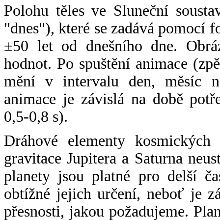
Polohu těles ve Sluneční sousta
"dnes"), které se zadává pomocí 
±50 let od dnešního dne. Obráz
hodnot. Po spuštění animace (zpě
mění v intervalu den, měsíc ne
animace je závislá na době potř
0,5-0,8 s).
Dráhové elementy kosmických t
gravitace Jupitera a Saturna neu
planety jsou platné pro delší č
obtížné jejich určení, neboť je 
přesnosti, jakou požadujeme. Pla