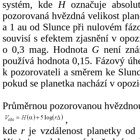
systém, kde
H
označuje absolut
pozorovaná hvězdná velikost plan
a 1 au od Slunce při nulovém fá
souvisí s efektem zjasnění v opoz
o 0,3 mag. Hodnota
G
není zná
používá hodnota 0,15. Fázový úh
k pozorovateli a směrem ke Slunc
pokud se planetka nachází v opozi
Průměrnou pozorovanou hvězdnou 
,
kde
r
je vzdálenost planetky od