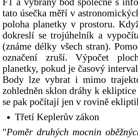
F1 a vybraný bod společně s info
tato úsečka měří v astronomickýc
poloha planetky v prostoru. Kdy
dokreslí se trojúhelník a vypoč
(známe délky všech stran). Pomo
označení zruší. Výpočet ploch
planetky, pokud je časový interval
Body lze vybrat i mimo trajekto
zohledněn sklon dráhy k ekliptice
se pak počítají jen v rovině eklipti
Třetí Keplerův zákon
"
Poměr druhých mocnin oběžných