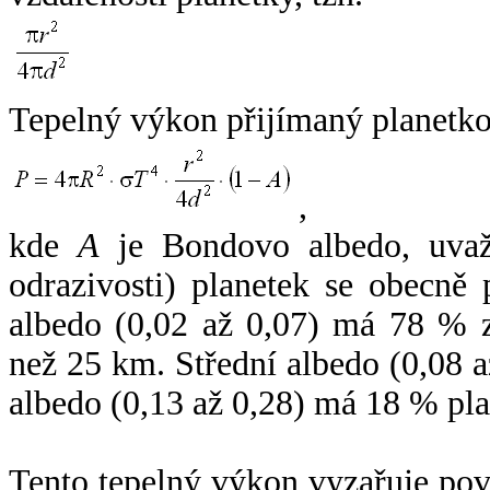
Tepelný výkon přijímaný planetko
,
kde
A
je Bondovo albedo, uvaž
odrazivosti) planetek se obecně
albedo (0,02 až 0,07) má 78 % z
než 25 km. Střední albedo (0,08 
albedo (0,13 až 0,28) má 18 % pla
Tento tepelný výkon vyzařuje po