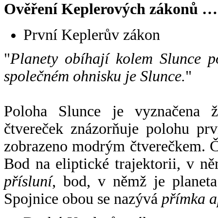
Ověření Keplerových zákonů …
První Keplerův zákon
"
Planety obíhají kolem Slunce p
společném ohnisku je Slunce.
"
Poloha Slunce je vyznačena 
čtvereček znázorňuje polohu pr
zobrazeno modrým čtverečkem. Če
Bod na eliptické trajektorii, v n
přísluní
, bod, v němž je planet
Spojnice obou se nazývá
přímka a