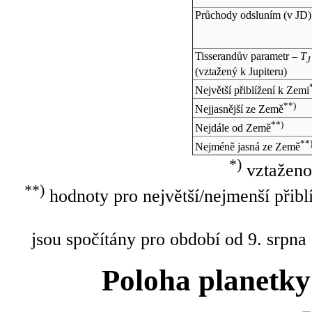
Průchody odsluním (v
JD
)
Tisserandův parametr –
T
J
(vztažený k Jupiteru)
Největší přiblížení k Zemi
**)
Nejjasnější ze Země
**)
Nejdále od Země
**
Nejméně jasná ze Země
*)
vztaženo
**)
hodnoty pro největší/nejmenší přibl
jsou spočítány pro období od 9. srpna
Poloha planetky