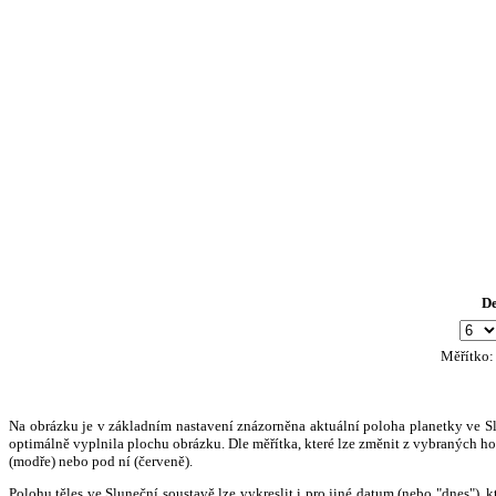
D
Měřítko
Na obrázku je v základním nastavení znázorněna aktuální poloha planetky ve Slun
optimálně vyplnila plochu obrázku. Dle měřítka, které lze změnit z vybraných hod
(modře) nebo pod ní (červeně).
Polohu těles ve Sluneční soustavě lze vykreslit i pro jiné datum (nebo "dnes")