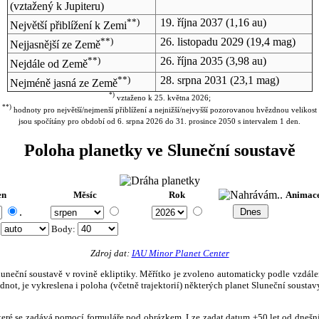
(vztažený k Jupiteru)
**)
19. října 2037
(1,16 au)
Největší přiblížení k Zemi
**)
26. listopadu 2029
(19,4 mag)
Nejjasnější ze Země
**)
26. října 2035
(3,98 au)
Nejdále od Země
**)
28. srpna 2031
(23,1 mag)
Nejméně jasná ze Země
*)
vztaženo k 25. května 2026;
**)
hodnoty pro největší/nejmenší přiblížení a nejnižší/nejvyšší pozorovanou hvězdnou velikost
jsou spočítány pro období od 6. srpna 2026 do 31. prosince 2050 s intervalem 1 den.
Poloha planetky ve Sluneční soustavě
en
Měsíc
Rok
Animac
.
:
Body
:
Zdroj dat:
IAU Minor Planet Center
eční soustavě v rovině ekliptiky. Měřítko je zvoleno automaticky podle vzdálenost
not, je vykreslena i poloha (včetně trajektorií) některých planet Sluneční soustavy
, které se zadává pomocí formuláře pod obrázkem. Lze zadat datum ±50 let od dneš