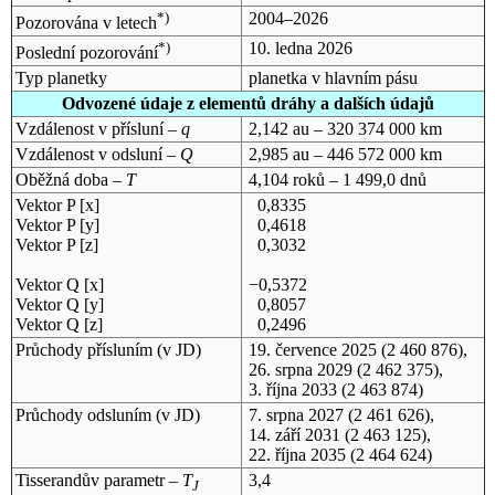
*)
2004–2026
Pozorována v letech
*)
10. ledna 2026
Poslední pozorování
Typ planetky
planetka v hlavním pásu
Odvozené údaje z elementů dráhy a dalších údajů
Vzdálenost v přísluní –
q
2,142 au – 320 374 000 km
Vzdálenost v odsluní –
Q
2,985 au – 446 572 000 km
Oběžná doba –
T
4,104 roků – 1 499,0 dnů
Vektor P [x]
0,8335
Vektor P [y]
0,4618
Vektor P [z]
0,3032
Vektor Q [x]
−0,5372
Vektor Q [y]
0,8057
Vektor Q [z]
0,2496
Průchody přísluním (v
JD
)
19. července 2025
(2 460 876),
26. srpna 2029
(2 462 375),
3. října 2033
(2 463 874)
Průchody odsluním (v
JD
)
7. srpna 2027
(2 461 626),
14. září 2031
(2 463 125),
22. října 2035
(2 464 624)
Tisserandův parametr –
T
3,4
J