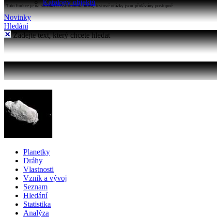
Katalogy objektů
Tato funkce je na stránkách Astronomia nová, testové otázky jsou přidávány postupně...
Novinky
Hledání
Zadejte text, který chcete hledat
Planetky
Dráhy
Vlastnosti
Vznik a vývoj
Seznam
Hledání
Statistika
Analýza