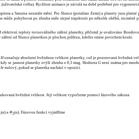
k (uživatelská volba). Rychlost animace je závislá na době potřebné pro vygenerová
itera a Saturna neustále mění. Pro Slunce (potažmo Zemi) a planety jsou platné p
 může pohybovat po zhruba stále stejné trajektorii po několik oběhů, nicméně při p
had efektivní teploty rovnovážného záření planetky, přičemž je uvažováno Bondov
záření od Slunce planetkou je plochou průřezu, kdežto emise povrchem koule.
e
H
označuje absolutní hvězdnou velikost planetky, což je pozorovaná hvězdná veli
i, kdy se jasnost planetky zvýší zhruba o 0,3 mag. Hodnota
G
není známa pro mnoho 
Je nulový, pokud se planetka nachází v opozici.
edukovaná hvězdná velikost. Její velikost vypočteme pomocí fázového zákona
(
α
) a
Φ
(
α
). Fázovou funkci vyjádříme
1
2