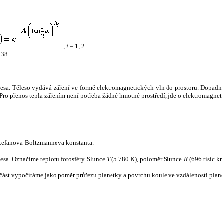
,
i
= 1, 2
238.
tělesa. Těleso vydává záření ve formě elektromagnetických vln do prostoru. Dopadne-l
u. Pro přenos tepla zářením není potřeba žádné hmotné prostředí, jde o elektromagnet
tefanova-Boltzmannova konstanta.
tělesa. Označíme teplotu fotosféry Slunce
T
(5 780 K), poloměr Slunce
R
(696 tisíc k
část vypočítáme jako poměr průřezu planetky a povrchu koule ve vzdálenosti plane