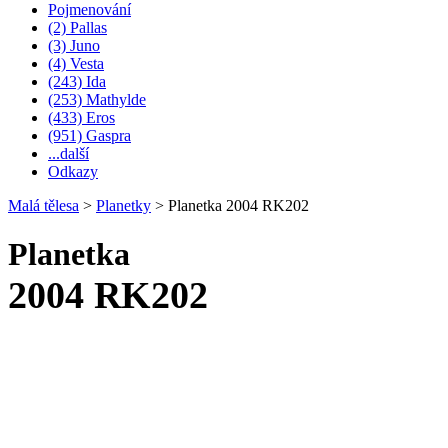
Pojmenování
(2) Pallas
(3) Juno
(4) Vesta
(243) Ida
(253) Mathylde
(433) Eros
(951) Gaspra
...další
Odkazy
Malá tělesa
>
Planetky
>
Planetka 2004 RK202
Planetka
2004 RK202