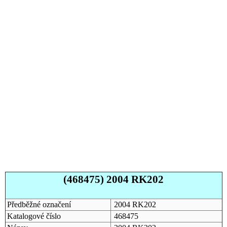
(468475) 2004 RK202
Předběžné označení
2004 RK202
Katalogové číslo
468475