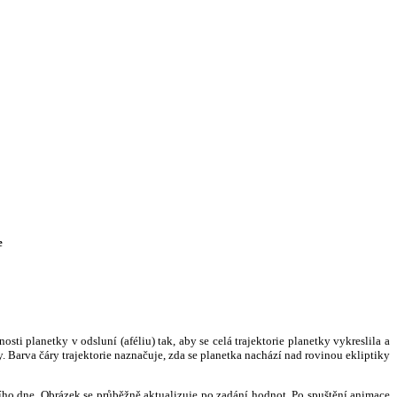
e
i planetky v odsluní (aféliu) tak, aby se celá trajektorie planetky vykreslila a
. Barva čáry trajektorie naznačuje, zda se planetka nachází nad rovinou ekliptiky
ního dne. Obrázek se průběžně aktualizuje po zadání hodnot. Po spuštění animace