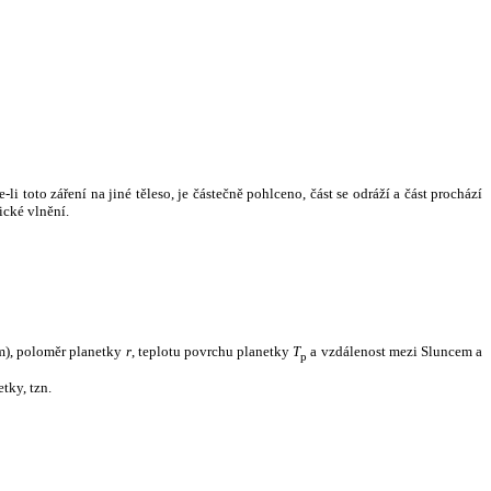
i toto záření na jiné těleso, je částečně pohlceno, část se odráží a část prochází
ické vlnění.
m), poloměr planetky
r
, teplotu povrchu planetky
T
a vzdálenost mezi Sluncem a
p
tky, tzn.