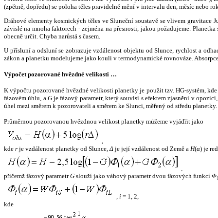
(zpětně, dopředu) se poloha těles pravidelně mění v intervalu den, měsíc nebo ro
Dráhové elementy kosmických těles ve Sluneční soustavě se vlivem gravitace Jup
závislé na mnoha faktorech - zejména na přesnosti, jakou požadujeme. Planetka se
obecně určit. Chyba narůstá s časem.
U přísluní a odsluní se zobrazuje vzdálenost objektu od Slunce, rychlost a od
zákon a planetku modelujeme jako kouli v termodynamické rovnováze. Absorpce 
Výpočet pozorované hvězdné velikosti …
K výpočtu pozorované hvězdné velikosti planetky je použit tzv. HG-systém, kd
fázovém úhlu, a
G
je fázový parametr, který souvisí s efektem zjasnění v opozic
úhel mezi směrem k pozorovateli a směrem ke Slunci, měřený od středu planetky. 
Průměrnou pozorovanou hvězdnou velikost planetky můžeme vyjádřit jako
,
kde
r
je vzdálenost planetky od Slunce,
Δ
je její vzdálenost od Země a
H
(
α
) je r
,
přičemž fázový parametr
G
slouží jako váhový parametr dvou fázových funkcí
Φ
,
i
= 1, 2,
kde