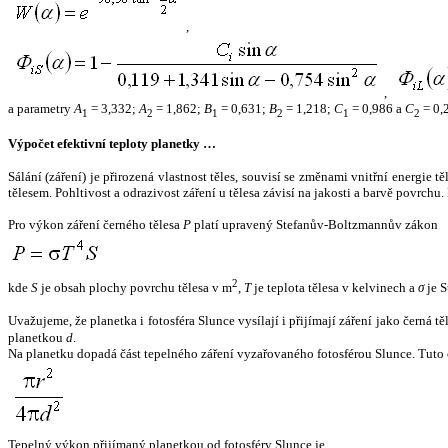
,
,
a parametry
A
= 3,332;
A
= 1,862;
B
= 0,631;
B
= 1,218;
C
= 0,986 a
C
= 0,
1
2
1
2
1
2
Výpočet efektivní teploty planetky …
Sálání (záření) je přirozená vlastnost těles, souvisí se změnami vnitřní energie 
tělesem. Pohltivost a odrazivost záření u tělesa závisí na jakosti a barvě povrch
Pro výkon záření černého tělesa
P
platí upravený Stefanův-Boltzmannův zákon
2
kde
S
je obsah plochy povrchu tělesa v m
,
T
je teplota tělesa v kelvinech a
σ
je S
Uvažujeme, že planetka i fotosféra Slunce vysílají i přijímají záření jako černá 
planetkou
d
.
Na planetku dopadá část tepelného záření vyzařovaného fotosférou Slunce. Tuto 
Tepelný výkon přijímaný planetkou od fotosféry Slunce je