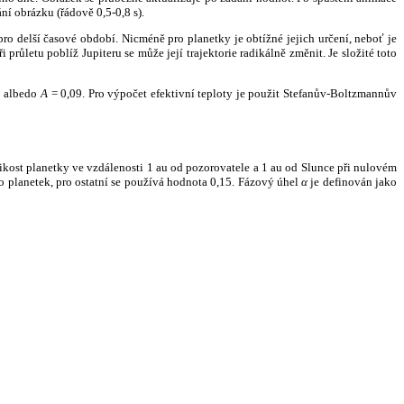
ní obrázku (řádově 0,5-0,8 s).
ro delší časové období. Nicméně pro planetky je obtížné jejich určení, neboť je
růletu poblíž Jupiteru se může její trajektorie radikálně změnit. Je složité toto
o albedo
A
= 0,09. Pro výpočet efektivní teploty je použit Stefanův-Boltzmannův
kost planetky ve vzdálenosti 1 au od pozorovatele a 1 au od Slunce při nulovém
planetek, pro ostatní se používá hodnota 0,15. Fázový úhel
α
je definován jako