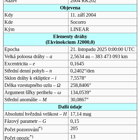
Název
2004 RK202
Objevena
Kdy
11. září 2004
Kde
Socorro
Kým
LINEAR
Elementy dráhy
(Ekvinokcium J2000,0)
Epocha
21. listopadu 2025 0:00:00 UTC
Velká poloosa dráhy –
a
2,5634 au – 383 473 093 km
Excentricita –
e
0,1645
Střední denní pohyb –
n
0,2402°/den
Sklon dráhy k ekliptice –
i
7,5578°
Délka vzestupného uzlu –
Ω
258,8406°
Argument šířky perihelu –
ω
134,0539°
Střední anomálie –
M
30,0867°
Další údaje
Absolutní hvězdná velikost –
H
17,14 mag
Fázový parametr –
G
0,15
*)
205
Počet pozorování
*)
13
Počet opozic