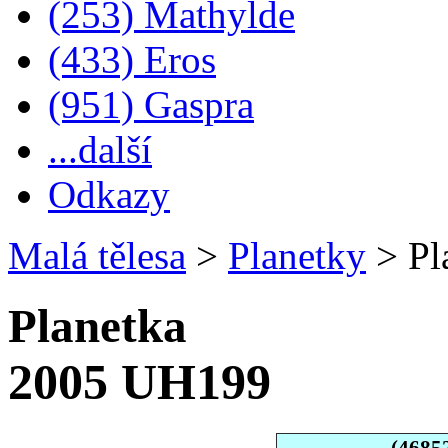
(253) Mathylde
(433) Eros
(951) Gaspra
...další
Odkazy
Malá tělesa
>
Planetky
>
Pl
Planetka
2005 UH199
(4685