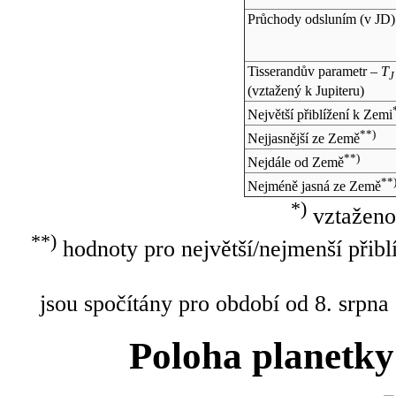
Průchody odsluním (v
JD
)
Tisserandův parametr –
T
J
(vztažený k Jupiteru)
Největší přiblížení k Zemi
**)
Nejjasnější ze Země
**)
Nejdále od Země
**
Nejméně jasná ze Země
*)
vztaženo
**)
hodnoty pro největší/nejmenší přibl
jsou spočítány pro období od 8. srpna
Poloha planetky