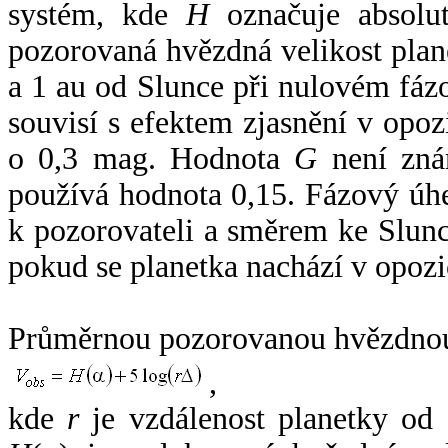
systém, kde
H
označuje absolut
pozorovaná hvězdná velikost plan
a 1 au od Slunce při nulovém fá
souvisí s efektem zjasnění v opoz
o 0,3 mag. Hodnota
G
není zná
používá hodnota 0,15. Fázový úh
k pozorovateli a směrem ke Slunc
pokud se planetka nachází v opozi
Průměrnou pozorovanou hvězdnou 
,
kde
r
je vzdálenost planetky od