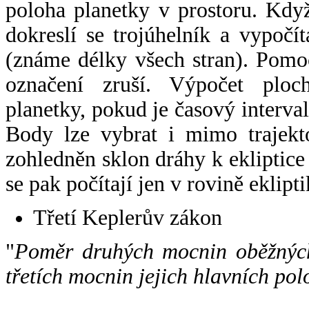
poloha planetky v prostoru. Kdy
dokreslí se trojúhelník a vypoč
(známe délky všech stran). Pomo
označení zruší. Výpočet ploch
planetky, pokud je časový interval
Body lze vybrat i mimo trajekto
zohledněn sklon dráhy k ekliptice
se pak počítají jen v rovině eklipti
Třetí Keplerův zákon
"
Poměr druhých mocnin oběžných
třetích mocnin jejich hlavních pol