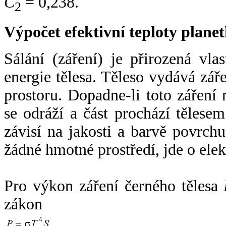
C
= 0,238.
2
Výpočet efektivní teploty plan
Sálání (záření) je přirozená vla
energie tělesa. Těleso vydává zá
prostoru. Dopadne-li toto záření n
se odráží a část prochází tělesem
závisí na jakosti a barvě povrch
žádné hmotné prostředí, jde o ele
Pro výkon záření černého tělesa
zákon