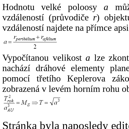
Hodnotu velké poloosy
a
může
vzdáleností (průvodiče
r
) objekt
vzdáleností najdete na přímce apsi
Vypočítanou velikost
a
lze zkont
nachází dráhové elementy plane
pomocí třetího Keplerova zák
zobrazená v levém horním rohu o
Stránka byla naposledy edi