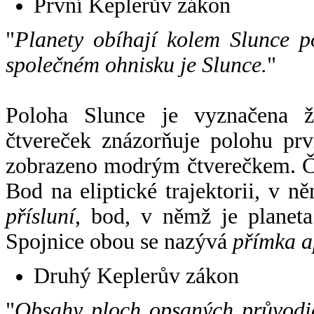
První Keplerův zákon
"
Planety obíhají kolem Slunce p
společném ohnisku je Slunce.
"
Poloha Slunce je vyznačena 
čtvereček znázorňuje polohu pr
zobrazeno modrým čtverečkem. Če
Bod na eliptické trajektorii, v n
přísluní
, bod, v němž je planet
Spojnice obou se nazývá
přímka a
Druhý Keplerův zákon
"
Obsahy ploch opsaných průvodič