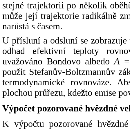
stejné trajektorii po několik oběh
může její trajektorie radikálně zm
narůstá s časem.
U přísluní a odsluní se zobrazuje
odhad efektivní teploty rovno
uvažováno Bondovo albedo
A
= 
použit Stefanův-Boltzmannův zák
termodynamické rovnováze. Abs
plochou průřezu, kdežto emise po
Výpočet pozorované hvězdné ve
K výpočtu pozorované hvězdné v