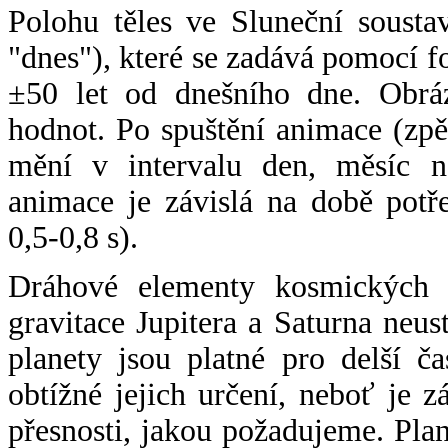
Polohu těles ve Sluneční sousta
"dnes"), které se zadává pomocí 
±50 let od dnešního dne. Obráz
hodnot. Po spuštění animace (zpě
mění v intervalu den, měsíc ne
animace je závislá na době potř
0,5-0,8 s).
Dráhové elementy kosmických t
gravitace Jupitera a Saturna neu
planety jsou platné pro delší č
obtížné jejich určení, neboť je 
přesnosti, jakou požadujeme. Pla