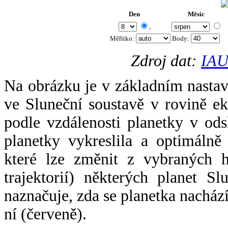
Den
Měsíc
.
Měřítko:
Body
:
Zdroj dat:
IAU
Na obrázku je v základním nastav
ve Sluneční soustavě v rovině ek
podle vzdálenosti planetky v odsl
planetky vykreslila a optimálně
které lze změnit z vybraných h
trajektorií) některých planet Sl
naznačuje, zda se planetka nacház
ní (červeně).