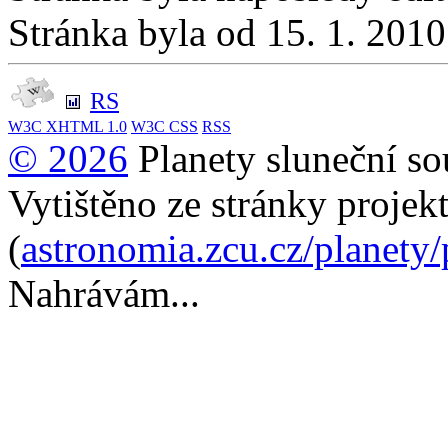
Stránka byla od 15. 1. 201
RS
W3C
XHTML 1.0
W3C
CSS
RSS
© 2026
Planety sluneční so
Vytištěno ze stránky projek
(
astronomia.zcu.cz/planety
Nahrávám...