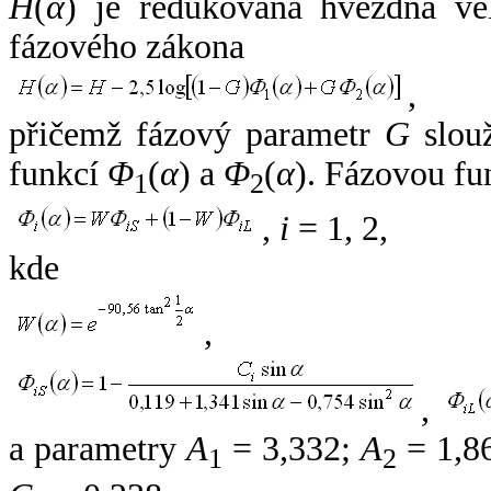
H
(
α
) je redukovaná hvězdná vel
fázového zákona
,
přičemž fázový parametr
G
slouž
funkcí
Φ
(
α
) a
Φ
(
α
). Fázovou fu
1
2
,
i
= 1, 2,
kde
,
,
a parametry
A
= 3,332;
A
= 1,8
1
2