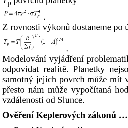
T
povrchu planetky
p
.
Z rovnosti výkonů dostaneme po 
.
Modelování vyjádření problemati
odpovídat realitě. Planetky nejso
samotný jejich povrch může mít v
přesto nám může vypočítaná hodn
vzdálenosti od Slunce.
Ověření Keplerových zákonů …