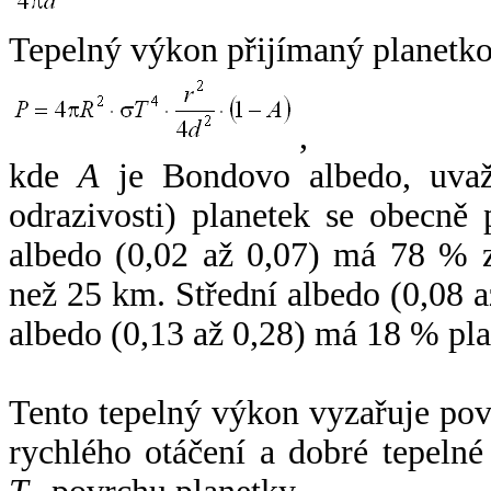
Tepelný výkon přijímaný planetko
,
kde
A
je Bondovo albedo, uvaž
odrazivosti) planetek se obecně
albedo (0,02 až 0,07) má 78 % z
než 25 km. Střední albedo (0,08 
albedo (0,13 až 0,28) má 18 % pla
Tento tepelný výkon vyzařuje po
rychlého otáčení a dobré tepelné