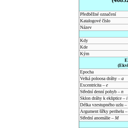
Předběžné označení
Katalogové číslo
Název
Kdy
Kde
Kým
E
(Ekv
Epocha
Velká poloosa dráhy –
a
Excentricita –
e
Střední denní pohyb –
n
Sklon dráhy k ekliptice –
i
Délka vzestupného uzlu –
Argument šířky perihelu 
Střední anomálie –
M