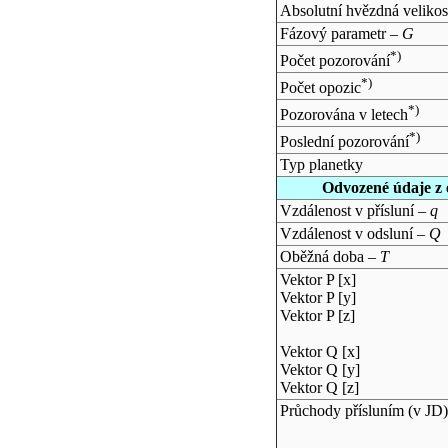
Absolutní hvězdná velikos
Fázový parametr –
G
*)
Počet pozorování
*)
Počet opozic
*)
Pozorována v letech
*)
Poslední pozorování
Typ planetky
Odvozené údaje z 
Vzdálenost v přísluní –
q
Vzdálenost v odsluní –
Q
Oběžná doba –
T
Vektor P [x]
Vektor P [y]
Vektor P [z]
Vektor Q [x]
Vektor Q [y]
Vektor Q [z]
Průchody přísluním (v
JD
)