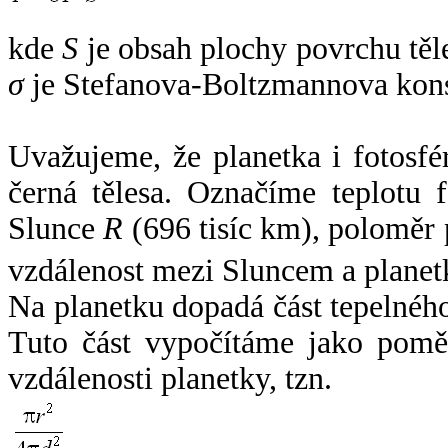
kde
S
je obsah plochy povrchu těl
σ
je Stefanova-Boltzmannova kons
Uvažujeme, že planetka i fotosfér
černá tělesa. Označíme teplotu 
Slunce
R
(696 tisíc km), poloměr
vzdálenost mezi Sluncem a plane
Na planetku dopadá část tepelnéh
Tuto část vypočítáme jako pomě
vzdálenosti planetky, tzn.