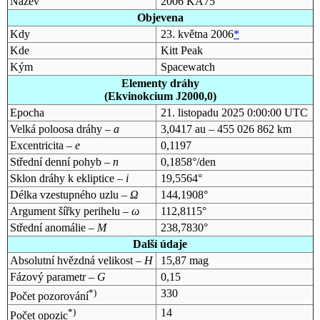
Název
2006 KA75
Objevena
Kdy
23. května 2006
*
Kde
Kitt Peak
Kým
Spacewatch
Elementy dráhy
(Ekvinokcium J2000,0)
Epocha
21. listopadu 2025 0:00:00 UTC
Velká poloosa dráhy –
a
3,0417 au – 455 026 862 km
Excentricita –
e
0,1197
Střední denní pohyb –
n
0,1858°/den
Sklon dráhy k ekliptice –
i
19,5564°
Délka vzestupného uzlu –
Ω
144,1908°
Argument šířky perihelu –
ω
112,8115°
Střední anomálie –
M
238,7830°
Další údaje
Absolutní hvězdná velikost –
H
15,87 mag
Fázový parametr –
G
0,15
*)
330
Počet pozorování
*)
14
Počet opozic