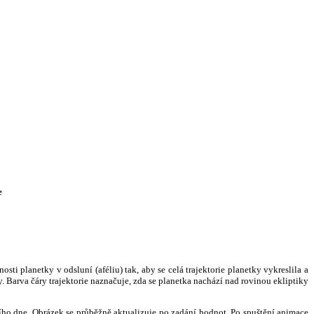
e
i planetky v odsluní (aféliu) tak, aby se celá trajektorie planetky vykreslila a
. Barva čáry trajektorie naznačuje, zda se planetka nachází nad rovinou ekliptiky
ního dne. Obrázek se průběžně aktualizuje po zadání hodnot. Po spuštění animace