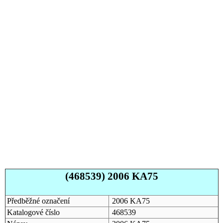
(468539) 2006 KA75
Předběžné označení
2006 KA75
Katalogové číslo
468539