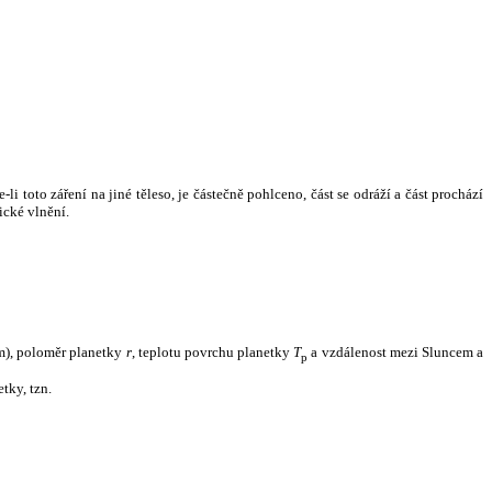
i toto záření na jiné těleso, je částečně pohlceno, část se odráží a část prochází
ické vlnění.
m), poloměr planetky
r
, teplotu povrchu planetky
T
a vzdálenost mezi Sluncem a
p
tky, tzn.