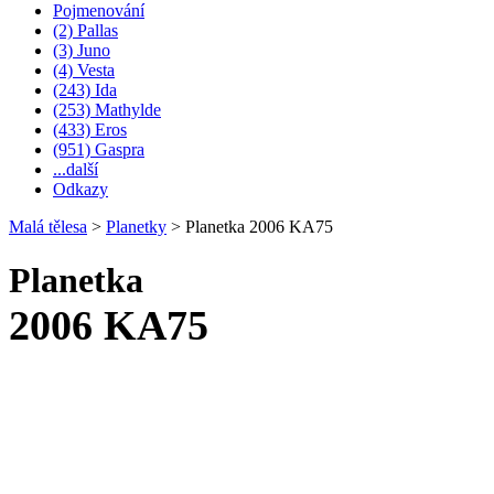
Pojmenování
(2) Pallas
(3) Juno
(4) Vesta
(243) Ida
(253) Mathylde
(433) Eros
(951) Gaspra
...další
Odkazy
Malá tělesa
>
Planetky
>
Planetka 2006 KA75
Planetka
2006 KA75