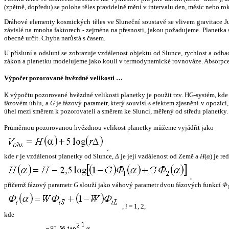
(zpětně, dopředu) se poloha těles pravidelně mění v intervalu den, měsíc nebo ro
Dráhové elementy kosmických těles ve Sluneční soustavě se vlivem gravitace Jup
závislé na mnoha faktorech - zejména na přesnosti, jakou požadujeme. Planetka se
obecně určit. Chyba narůstá s časem.
U přísluní a odsluní se zobrazuje vzdálenost objektu od Slunce, rychlost a od
zákon a planetku modelujeme jako kouli v termodynamické rovnováze. Absorpce 
Výpočet pozorované hvězdné velikosti …
K výpočtu pozorované hvězdné velikosti planetky je použit tzv. HG-systém, kd
fázovém úhlu, a
G
je fázový parametr, který souvisí s efektem zjasnění v opozic
úhel mezi směrem k pozorovateli a směrem ke Slunci, měřený od středu planetky. 
Průměrnou pozorovanou hvězdnou velikost planetky můžeme vyjádřit jako
,
kde
r
je vzdálenost planetky od Slunce,
Δ
je její vzdálenost od Země a
H
(
α
) je r
,
přičemž fázový parametr
G
slouží jako váhový parametr dvou fázových funkcí
Φ
,
i
= 1, 2,
kde