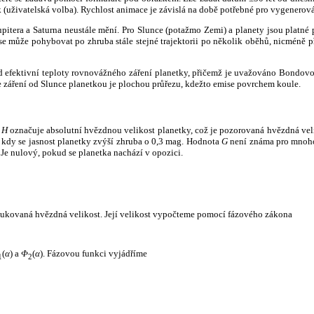
k (uživatelská volba). Rychlost animace je závislá na době potřebné pro vygenerová
itera a Saturna neustále mění. Pro Slunce (potažmo Zemi) a planety jsou platné p
 může pohybovat po zhruba stále stejné trajektorii po několik oběhů, nicméně při p
had efektivní teploty rovnovážného záření planetky, přičemž je uvažováno Bondov
záření od Slunce planetkou je plochou průřezu, kdežto emise povrchem koule.
e
H
označuje absolutní hvězdnou velikost planetky, což je pozorovaná hvězdná veli
i, kdy se jasnost planetky zvýší zhruba o 0,3 mag. Hodnota
G
není známa pro mnoho 
Je nulový, pokud se planetka nachází v opozici.
edukovaná hvězdná velikost. Její velikost vypočteme pomocí fázového zákona
(
α
) a
Φ
(
α
). Fázovou funkci vyjádříme
1
2