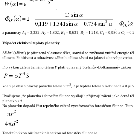
,
,
a parametry
A
= 3,332;
A
= 1,862;
B
= 0,631;
B
= 1,218;
C
= 0,986 a
C
= 0,
1
2
1
2
1
2
Výpočet efektivní teploty planetky …
Sálání (záření) je přirozená vlastnost těles, souvisí se změnami vnitřní energie 
tělesem. Pohltivost a odrazivost záření u tělesa závisí na jakosti a barvě povrch
Pro výkon záření černého tělesa
P
platí upravený Stefanův-Boltzmannův zákon
2
kde
S
je obsah plochy povrchu tělesa v m
,
T
je teplota tělesa v kelvinech a
σ
je S
Uvažujeme, že planetka i fotosféra Slunce vysílají i přijímají záření jako černá 
planetkou
d
.
Na planetku dopadá část tepelného záření vyzařovaného fotosférou Slunce. Tuto 
Tepelný výkon přijímaný planetkou od fotosféry Slunce je