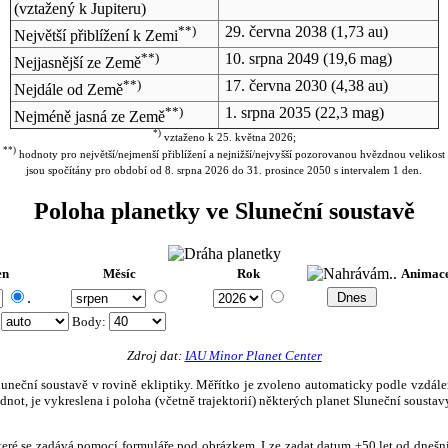
(vztažený k Jupiteru)
**)
29. června 2038
(1,73 au)
Největší přiblížení k Zemi
**)
10. srpna 2049
(19,6 mag)
Nejjasnější ze Země
**)
17. června 2030
(4,38 au)
Nejdále od Země
**)
1. srpna 2035
(22,3 mag)
Nejméně jasná ze Země
*)
vztaženo k 25. května 2026;
**)
hodnoty pro největší/nejmenší přiblížení a nejnižší/nejvyšší pozorovanou hvězdnou velikost
jsou spočítány pro období od 8. srpna 2026 do 31. prosince 2050 s intervalem 1 den.
Poloha planetky ve Sluneční soustavě
en
Měsíc
Rok
Animac
.
:
Body
:
Zdroj dat:
IAU Minor Planet Center
eční soustavě v rovině ekliptiky. Měřítko je zvoleno automaticky podle vzdálenost
not, je vykreslena i poloha (včetně trajektorií) některých planet Sluneční soustavy
, které se zadává pomocí formuláře pod obrázkem. Lze zadat datum ±50 let od dneš