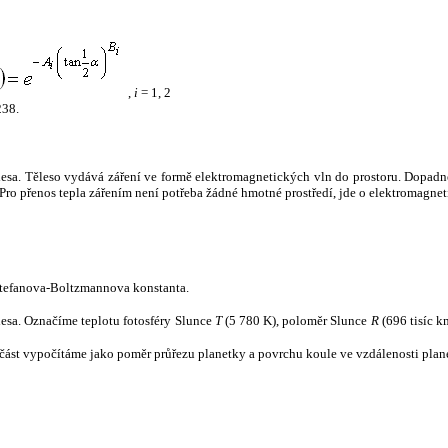
,
i
= 1, 2
238.
tělesa. Těleso vydává záření ve formě elektromagnetických vln do prostoru. Dopadne-l
u. Pro přenos tepla zářením není potřeba žádné hmotné prostředí, jde o elektromagnet
tefanova-Boltzmannova konstanta.
tělesa. Označíme teplotu fotosféry Slunce
T
(5 780 K), poloměr Slunce
R
(696 tisíc k
část vypočítáme jako poměr průřezu planetky a povrchu koule ve vzdálenosti plane