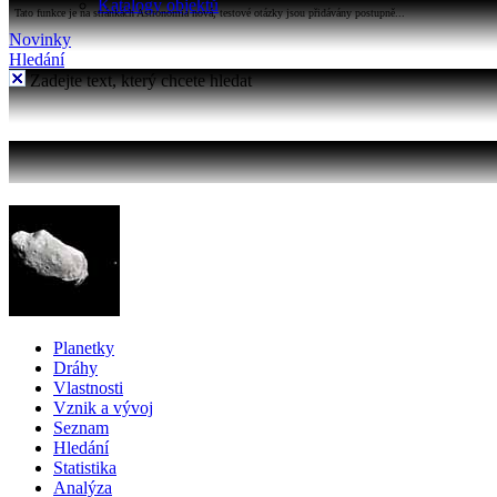
Katalogy objektů
Tato funkce je na stránkách Astronomia nová, testové otázky jsou přidávány postupně...
Novinky
Hledání
Zadejte text, který chcete hledat
Planetky
Dráhy
Vlastnosti
Vznik a vývoj
Seznam
Hledání
Statistika
Analýza