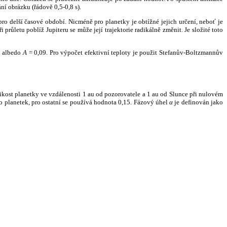
ní obrázku (řádově 0,5-0,8 s).
ro delší časové období. Nicméně pro planetky je obtížné jejich určení, neboť je
růletu poblíž Jupiteru se může její trajektorie radikálně změnit. Je složité toto
o albedo
A
= 0,09. Pro výpočet efektivní teploty je použit Stefanův-Boltzmannův
kost planetky ve vzdálenosti 1 au od pozorovatele a 1 au od Slunce při nulovém
planetek, pro ostatní se používá hodnota 0,15. Fázový úhel
α
je definován jako