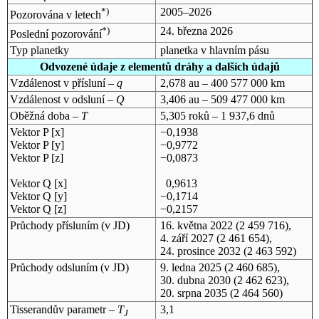
*)
2005–2026
Pozorována v letech
*)
24. března 2026
Poslední pozorování
Typ planetky
planetka v hlavním pásu
Odvozené údaje z elementů dráhy a dalších údajů
Vzdálenost v přísluní –
q
2,678 au – 400 577 000 km
Vzdálenost v odsluní –
Q
3,406 au – 509 477 000 km
Oběžná doba –
T
5,305 roků – 1 937,6 dnů
Vektor P [x]
−0,1938
Vektor P [y]
−0,9772
Vektor P [z]
−0,0873
Vektor Q [x]
0,9613
Vektor Q [y]
−0,1714
Vektor Q [z]
−0,2157
Průchody přísluním (v
JD
)
16. května 2022
(2 459 716),
4. září 2027
(2 461 654),
24. prosince 2032
(2 463 592)
Průchody odsluním (v
JD
)
9. ledna 2025
(2 460 685),
30. dubna 2030
(2 462 623),
20. srpna 2035
(2 464 560)
Tisserandův parametr –
T
3,1
J