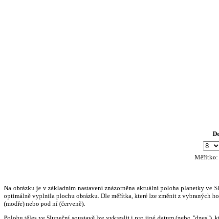
D
Měřítko
Na obrázku je v základním nastavení znázorněna aktuální poloha planetky ve Slun
optimálně vyplnila plochu obrázku. Dle měřítka, které lze změnit z vybraných hod
(modře) nebo pod ní (červeně).
Polohu těles ve Sluneční soustavě lze vykreslit i pro jiné datum (nebo "dnes")