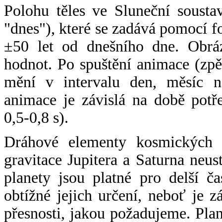
Polohu těles ve Sluneční sousta
"dnes"), které se zadává pomocí 
±50 let od dnešního dne. Obráz
hodnot. Po spuštění animace (zpě
mění v intervalu den, měsíc ne
animace je závislá na době potř
0,5-0,8 s).
Dráhové elementy kosmických t
gravitace Jupitera a Saturna neu
planety jsou platné pro delší č
obtížné jejich určení, neboť je 
přesnosti, jakou požadujeme. Pla