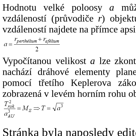
Hodnotu velké poloosy
a
může
vzdáleností (průvodiče
r
) objekt
vzdáleností najdete na přímce apsi
Vypočítanou velikost
a
lze zkont
nachází dráhové elementy plane
pomocí třetího Keplerova zák
zobrazená v levém horním rohu o
Stránka byla naposledy edi