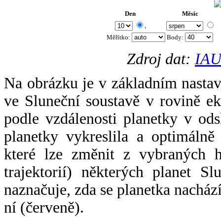
Den
Měsíc
.
Měřítko:
Body
:
Zdroj dat:
IAU
Na obrázku je v základním nastav
ve Sluneční soustavě v rovině ek
podle vzdálenosti planetky v odsl
planetky vykreslila a optimálně
které lze změnit z vybraných h
trajektorií) některých planet Sl
naznačuje, zda se planetka nacház
ní (červeně).