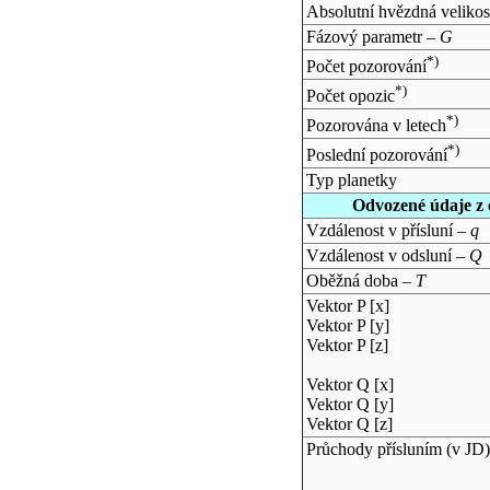
Absolutní hvězdná velikos
Fázový parametr –
G
*)
Počet pozorování
*)
Počet opozic
*)
Pozorována v letech
*)
Poslední pozorování
Typ planetky
Odvozené údaje z 
Vzdálenost v přísluní –
q
Vzdálenost v odsluní –
Q
Oběžná doba –
T
Vektor P [x]
Vektor P [y]
Vektor P [z]
Vektor Q [x]
Vektor Q [y]
Vektor Q [z]
Průchody přísluním (v
JD
)