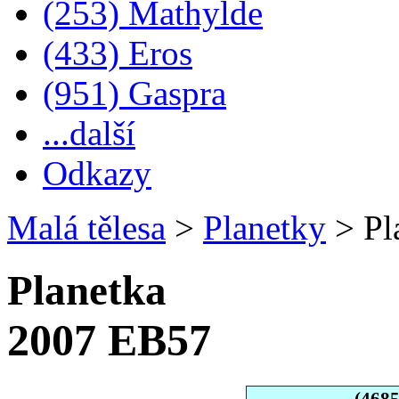
(253) Mathylde
(433) Eros
(951) Gaspra
...další
Odkazy
Malá tělesa
>
Planetky
>
Pl
Planetka
2007 EB57
(468