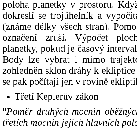
poloha planetky v prostoru. Kdy
dokreslí se trojúhelník a vypoč
(známe délky všech stran). Pomo
označení zruší. Výpočet ploch
planetky, pokud je časový interval
Body lze vybrat i mimo trajekto
zohledněn sklon dráhy k ekliptice
se pak počítají jen v rovině eklipti
Třetí Keplerův zákon
"
Poměr druhých mocnin oběžných
třetích mocnin jejich hlavních pol