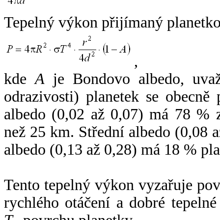
Tepelný výkon přijímaný planetko
,
kde
A
je Bondovo albedo, uvaž
odrazivosti) planetek se obecně
albedo (0,02 až 0,07) má 78 % z
než 25 km. Střední albedo (0,08 
albedo (0,13 až 0,28) má 18 % pla
Tento tepelný výkon vyzařuje po
rychlého otáčení a dobré tepelné