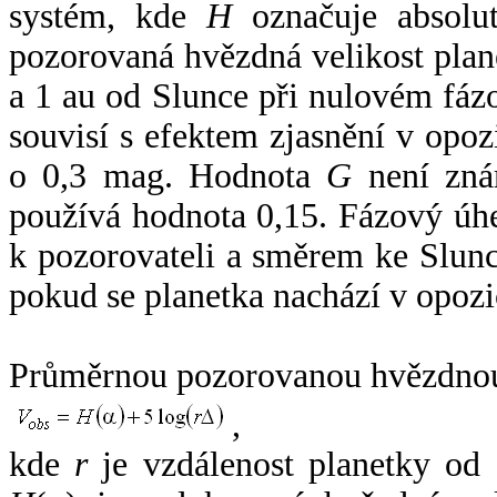
systém, kde
H
označuje absolut
pozorovaná hvězdná velikost plan
a 1 au od Slunce při nulovém fá
souvisí s efektem zjasnění v opoz
o 0,3 mag. Hodnota
G
není zná
používá hodnota 0,15. Fázový úh
k pozorovateli a směrem ke Slunc
pokud se planetka nachází v opozi
Průměrnou pozorovanou hvězdnou 
,
kde
r
je vzdálenost planetky od