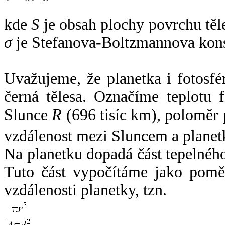
kde
S
je obsah plochy povrchu těl
σ
je Stefanova-Boltzmannova kons
Uvažujeme, že planetka i fotosfér
černá tělesa. Označíme teplotu 
Slunce
R
(696 tisíc km), poloměr
vzdálenost mezi Sluncem a plane
Na planetku dopadá část tepelnéh
Tuto část vypočítáme jako pomě
vzdálenosti planetky, tzn.