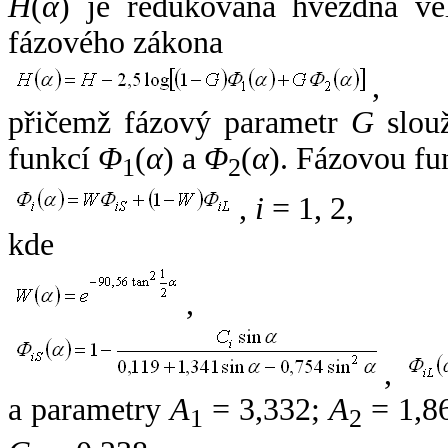
H
(
α
) je redukovaná hvězdná vel
fázového zákona
,
přičemž fázový parametr
G
slouž
funkcí
Φ
(
α
) a
Φ
(
α
). Fázovou fu
1
2
,
i
= 1, 2,
kde
,
,
a parametry
A
= 3,332;
A
= 1,8
1
2