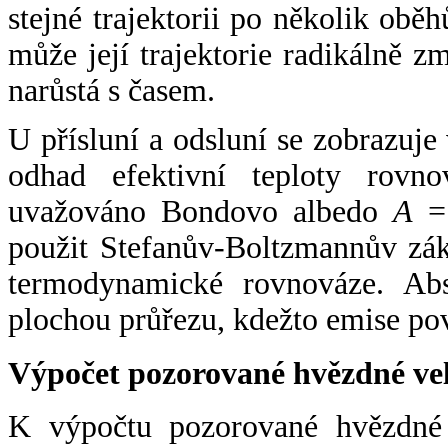
stejné trajektorii po několik oběh
může její trajektorie radikálně zm
narůstá s časem.
U přísluní a odsluní se zobrazuje
odhad efektivní teploty rovno
uvažováno Bondovo albedo
A
= 
použit Stefanův-Boltzmannův zák
termodynamické rovnováze. Abs
plochou průřezu, kdežto emise po
Výpočet pozorované hvězdné ve
K výpočtu pozorované hvězdné v