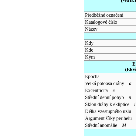
Předběžné označení
Katalogové číslo
Název
Kdy
Kde
Kým
E
(Ekv
Epocha
Velká poloosa dráhy –
a
Excentricita –
e
Střední denní pohyb –
n
Sklon dráhy k ekliptice –
i
Délka vzestupného uzlu –
Argument šířky perihelu 
Střední anomálie –
M