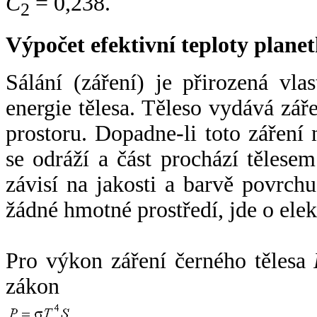
C
= 0,238.
2
Výpočet efektivní teploty plan
Sálání (záření) je přirozená vla
energie tělesa. Těleso vydává zá
prostoru. Dopadne-li toto záření n
se odráží a část prochází tělesem
závisí na jakosti a barvě povrch
žádné hmotné prostředí, jde o ele
Pro výkon záření černého tělesa
zákon