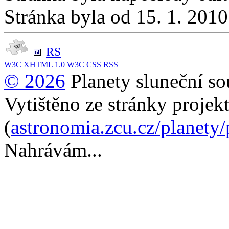
Stránka byla od 15. 1. 201
RS
W3C
XHTML 1.0
W3C
CSS
RSS
© 2026
Planety sluneční so
Vytištěno ze stránky projek
(
astronomia.zcu.cz/planety
Nahrávám...