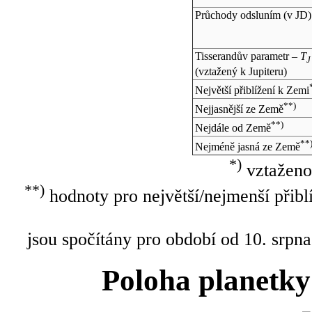
Průchody odsluním (v
JD
)
Tisserandův parametr –
T
J
(vztažený k Jupiteru)
Největší přiblížení k Zemi
**)
Nejjasnější ze Země
**)
Nejdále od Země
**
Nejméně jasná ze Země
*)
vztaženo
**)
hodnoty pro největší/nejmenší přibl
jsou spočítány pro období od 10. srpna
Poloha planetky