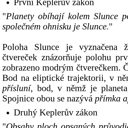
První Keplerův zákon
"
Planety obíhají kolem Slunce p
společném ohnisku je Slunce.
"
Poloha Slunce je vyznačena 
čtvereček znázorňuje polohu pr
zobrazeno modrým čtverečkem. Če
Bod na eliptické trajektorii, v n
přísluní
, bod, v němž je planet
Spojnice obou se nazývá
přímka a
Druhý Keplerův zákon
"
Obsahy ploch opsaných průvodič