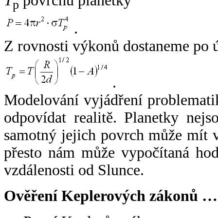
T
povrchu planetky
p
.
Z rovnosti výkonů dostaneme po 
.
Modelování vyjádření problemati
odpovídat realitě. Planetky nejso
samotný jejich povrch může mít v
přesto nám může vypočítaná hodn
vzdálenosti od Slunce.
Ověření Keplerových zákonů …