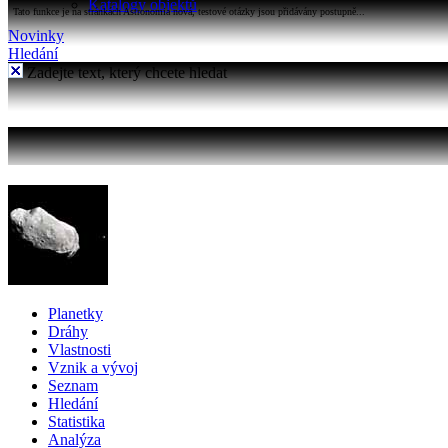
Katalogy objektů
Tato funkce je na stránkách Astronomia nová, testové otázky jsou přidávány postupně...
Novinky
Hledání
Zadejte text, který chcete hledat
Planetky
Dráhy
Vlastnosti
Vznik a vývoj
Seznam
Hledání
Statistika
Analýza