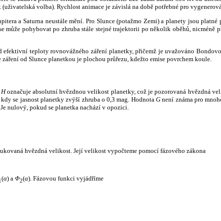
k (uživatelská volba). Rychlost animace je závislá na době potřebné pro vygenerová
itera a Saturna neustále mění. Pro Slunce (potažmo Zemi) a planety jsou platné p
 může pohybovat po zhruba stále stejné trajektorii po několik oběhů, nicméně při p
had efektivní teploty rovnovážného záření planetky, přičemž je uvažováno Bondov
záření od Slunce planetkou je plochou průřezu, kdežto emise povrchem koule.
e
H
označuje absolutní hvězdnou velikost planetky, což je pozorovaná hvězdná veli
i, kdy se jasnost planetky zvýší zhruba o 0,3 mag. Hodnota
G
není známa pro mnoho 
Je nulový, pokud se planetka nachází v opozici.
edukovaná hvězdná velikost. Její velikost vypočteme pomocí fázového zákona
(
α
) a
Φ
(
α
). Fázovou funkci vyjádříme
1
2