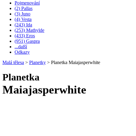
Pojmenování
(2) Pallas
(3) Juno
(4) Vesta
(243) Ida
(253) Mathylde
(433) Eros
(951) Gaspra
...další
Odkazy
Malá tělesa
>
Planetky
>
Planetka Maiajasperwhite
Planetka
Maiajasperwhite