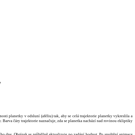
e
i planetky v odsluní (aféliu) tak, aby se celá trajektorie planetky vykreslila a
. Barva čáry trajektorie naznačuje, zda se planetka nachází nad rovinou ekliptiky
ního dne. Obrázek se průběžně aktualizuje po zadání hodnot. Po spuštění animace