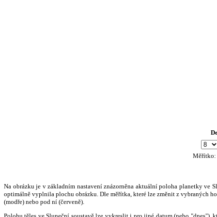
D
Měřítko
Na obrázku je v základním nastavení znázorněna aktuální poloha planetky ve Slun
optimálně vyplnila plochu obrázku. Dle měřítka, které lze změnit z vybraných hod
(modře) nebo pod ní (červeně).
Polohu těles ve Sluneční soustavě lze vykreslit i pro jiné datum (nebo "dnes")