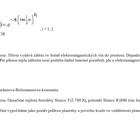
,
i
= 1, 2
238.
tělesa. Těleso vydává záření ve formě elektromagnetických vln do prostoru. Dopadne-l
u. Pro přenos tepla zářením není potřeba žádné hmotné prostředí, jde o elektromagnet
tefanova-Boltzmannova konstanta.
tělesa. Označíme teplotu fotosféry Slunce
T
(5 780 K), poloměr Slunce
R
(696 tisíc k
část vypočítáme jako poměr průřezu planetky a povrchu koule ve vzdálenosti plane