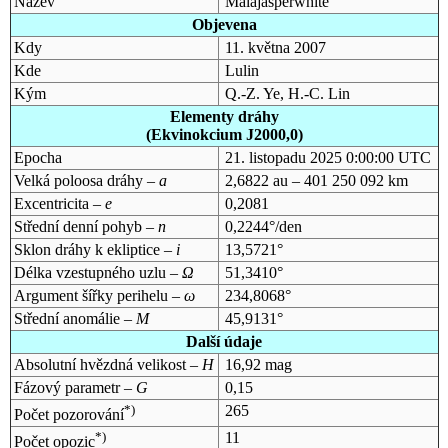
Název
Maiajasperwhite
Objevena
Kdy
11. května 2007
Kde
Lulin
Kým
Q.-Z. Ye, H.-C. Lin
Elementy dráhy
(Ekvinokcium J2000,0)
Epocha
21. listopadu 2025 0:00:00 UTC
Velká poloosa dráhy –
a
2,6822 au – 401 250 092 km
Excentricita –
e
0,2081
Střední denní pohyb –
n
0,2244°/den
Sklon dráhy k ekliptice –
i
13,5721°
Délka vzestupného uzlu –
Ω
51,3410°
Argument šířky perihelu –
ω
234,8068°
Střední anomálie –
M
45,9131°
Další údaje
Absolutní hvězdná velikost –
H
16,92 mag
Fázový parametr –
G
0,15
*)
265
Počet pozorování
*)
11
Počet opozic