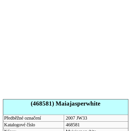
(468581) Maiajasperwhite
Předběžné označení
2007 JW33
Katalogové číslo
468581