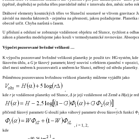
(zpětně, dopředu) se poloha těles pravidelně mění v intervalu den, měsíc nebo ro
Dráhové elementy kosmických těles ve Sluneční soustavě se vlivem gravitace Jup
závislé na mnoha faktorech - zejména na přesnosti, jakou požadujeme. Planetka se
obecně určit. Chyba narůstá s časem.
U přísluní a odsluní se zobrazuje vzdálenost objektu od Slunce, rychlost a od
zákon a planetku modelujeme jako kouli v termodynamické rovnováze. Absorpce 
Výpočet pozorované hvězdné velikosti …
K výpočtu pozorované hvězdné velikosti planetky je použit tzv. HG-systém, kd
fázovém úhlu, a
G
je fázový parametr, který souvisí s efektem zjasnění v opozic
úhel mezi směrem k pozorovateli a směrem ke Slunci, měřený od středu planetky. 
Průměrnou pozorovanou hvězdnou velikost planetky můžeme vyjádřit jako
,
kde
r
je vzdálenost planetky od Slunce,
Δ
je její vzdálenost od Země a
H
(
α
) je r
,
přičemž fázový parametr
G
slouží jako váhový parametr dvou fázových funkcí
Φ
,
i
= 1, 2,
kde