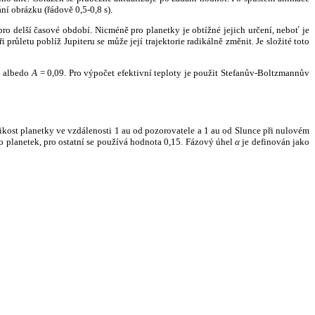
ní obrázku (řádově 0,5-0,8 s).
ro delší časové období. Nicméně pro planetky je obtížné jejich určení, neboť je
růletu poblíž Jupiteru se může její trajektorie radikálně změnit. Je složité toto
o albedo
A
= 0,09. Pro výpočet efektivní teploty je použit Stefanův-Boltzmannův
kost planetky ve vzdálenosti 1 au od pozorovatele a 1 au od Slunce při nulovém
planetek, pro ostatní se používá hodnota 0,15. Fázový úhel
α
je definován jako