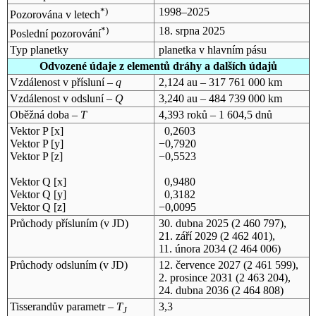
*)
1998–2025
Pozorována v letech
*)
18. srpna 2025
Poslední pozorování
Typ planetky
planetka v hlavním pásu
Odvozené údaje z elementů dráhy a dalších údajů
Vzdálenost v přísluní –
q
2,124 au – 317 761 000 km
Vzdálenost v odsluní –
Q
3,240 au – 484 739 000 km
Oběžná doba –
T
4,393 roků – 1 604,5 dnů
Vektor P [x]
0,2603
Vektor P [y]
−0,7920
Vektor P [z]
−0,5523
Vektor Q [x]
0,9480
Vektor Q [y]
0,3182
Vektor Q [z]
−0,0095
Průchody přísluním (v
JD
)
30. dubna 2025
(2 460 797),
21. září 2029
(2 462 401),
11. února 2034
(2 464 006)
Průchody odsluním (v
JD
)
12. července 2027
(2 461 599),
2. prosince 2031
(2 463 204),
24. dubna 2036
(2 464 808)
Tisserandův parametr –
T
3,3
J