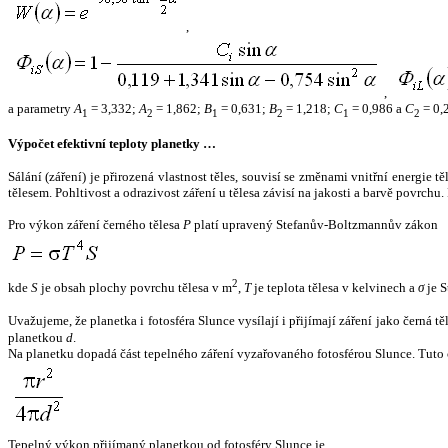
,
,
a parametry
A
= 3,332;
A
= 1,862;
B
= 0,631;
B
= 1,218;
C
= 0,986 a
C
= 0,
1
2
1
2
1
2
Výpočet efektivní teploty planetky …
Sálání (záření) je přirozená vlastnost těles, souvisí se změnami vnitřní energie 
tělesem. Pohltivost a odrazivost záření u tělesa závisí na jakosti a barvě povrch
Pro výkon záření černého tělesa
P
platí upravený Stefanův-Boltzmannův zákon
2
kde
S
je obsah plochy povrchu tělesa v m
,
T
je teplota tělesa v kelvinech a
σ
je S
Uvažujeme, že planetka i fotosféra Slunce vysílají i přijímají záření jako černá 
planetkou
d
.
Na planetku dopadá část tepelného záření vyzařovaného fotosférou Slunce. Tuto 
Tepelný výkon přijímaný planetkou od fotosféry Slunce je