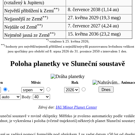
(vztažený k Jupiteru)
**)
8. července 2038
(1,14 au)
Největší přiblížení k Zemi
**)
27. května 2029
(19,3 mag)
Nejjasnější ze Země
**)
7. července 2027
(4,24 au)
Nejdále od Země
**)
15. května 2036
(23,2 mag)
Nejméně jasná ze Země
*)
vztaženo k 25. května 2026;
**)
hodnoty pro největší/nejmenší přiblížení a nejnižší/nejvyšší pozorovanou hvězdnou velikost
jsou spočítány pro období od 8. srpna 2026 do 31. prosince 2050 s intervalem 1 den.
Poloha planetky ve Sluneční soustavě
en
Měsíc
Rok
Animac
.
:
Body
:
Zdroj dat:
IAU Minor Planet Center
eční soustavě v rovině ekliptiky. Měřítko je zvoleno automaticky podle vzdálenost
not, je vykreslena i poloha (včetně trajektorií) některých planet Sluneční soustavy
, které se zadává pomocí formuláře pod obrázkem. Lze zadat datum ±50 let od dneš