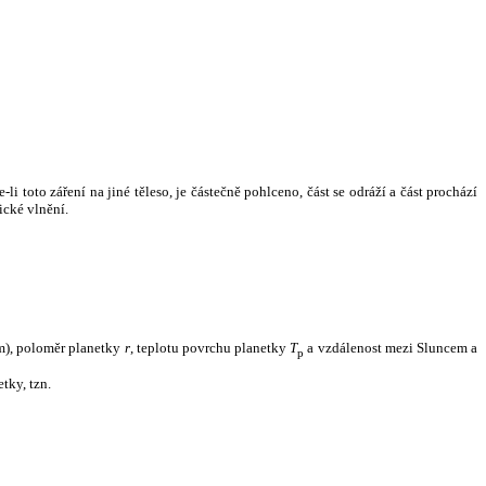
i toto záření na jiné těleso, je částečně pohlceno, část se odráží a část prochází
ické vlnění.
m), poloměr planetky
r
, teplotu povrchu planetky
T
a vzdálenost mezi Sluncem a
p
tky, tzn.