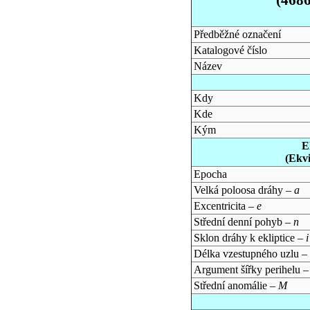
Předběžné označení
Katalogové číslo
Název
Kdy
Kde
Kým
E
(Ekv
Epocha
Velká poloosa dráhy –
a
Excentricita –
e
Střední denní pohyb –
n
Sklon dráhy k ekliptice –
i
Délka vzestupného uzlu –
Argument šířky perihelu 
Střední anomálie –
M