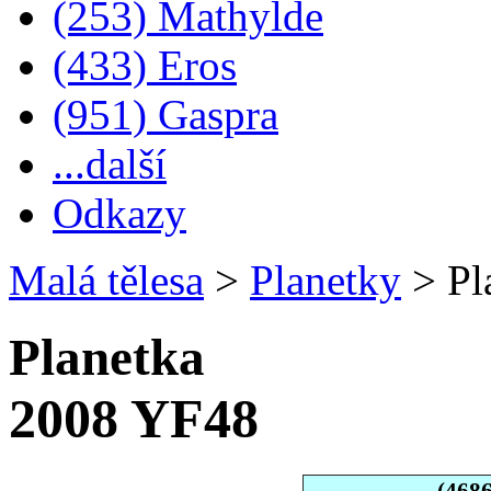
(253) Mathylde
(433) Eros
(951) Gaspra
...další
Odkazy
Malá tělesa
>
Planetky
>
Pl
Planetka
2008 YF48
(468