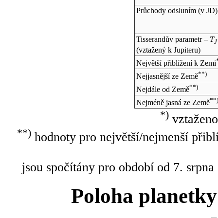
Průchody odsluním (v
JD
)
Tisserandův parametr –
T
J
(vztažený k Jupiteru)
Největší přiblížení k Zemi
**)
Nejjasnější ze Země
**)
Nejdále od Země
**
Nejméně jasná ze Země
*)
vztaženo
**)
hodnoty pro největší/nejmenší přibl
jsou spočítány pro období od 7. srpna
Poloha planetky