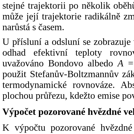
stejné trajektorii po několik oběh
může její trajektorie radikálně zm
narůstá s časem.
U přísluní a odsluní se zobrazuje
odhad efektivní teploty rovno
uvažováno Bondovo albedo
A
= 
použit Stefanův-Boltzmannův zák
termodynamické rovnováze. Abs
plochou průřezu, kdežto emise po
Výpočet pozorované hvězdné ve
K výpočtu pozorované hvězdné v