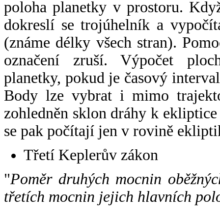
poloha planetky v prostoru. Kdy
dokreslí se trojúhelník a vypoč
(známe délky všech stran). Pomo
označení zruší. Výpočet ploch
planetky, pokud je časový interval
Body lze vybrat i mimo trajekto
zohledněn sklon dráhy k ekliptice
se pak počítají jen v rovině eklipti
Třetí Keplerův zákon
"
Poměr druhých mocnin oběžných
třetích mocnin jejich hlavních pol