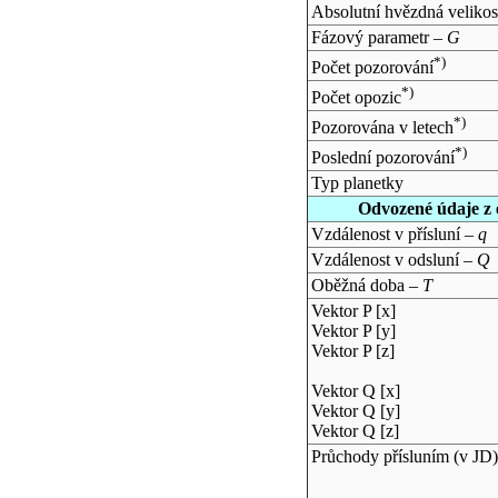
Absolutní hvězdná velikos
Fázový parametr –
G
*)
Počet pozorování
*)
Počet opozic
*)
Pozorována v letech
*)
Poslední pozorování
Typ planetky
Odvozené údaje z 
Vzdálenost v přísluní –
q
Vzdálenost v odsluní –
Q
Oběžná doba –
T
Vektor P [x]
Vektor P [y]
Vektor P [z]
Vektor Q [x]
Vektor Q [y]
Vektor Q [z]
Průchody přísluním (v
JD
)