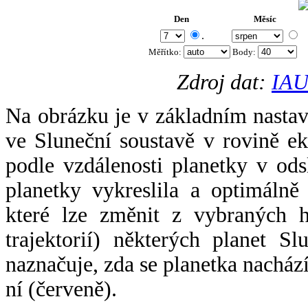
Den
Měsíc
.
Měřítko:
Body
:
Zdroj dat:
IAU
Na obrázku je v základním nastav
ve Sluneční soustavě v rovině ek
podle vzdálenosti planetky v odsl
planetky vykreslila a optimálně
které lze změnit z vybraných h
trajektorií) některých planet Sl
naznačuje, zda se planetka nacház
ní (červeně).