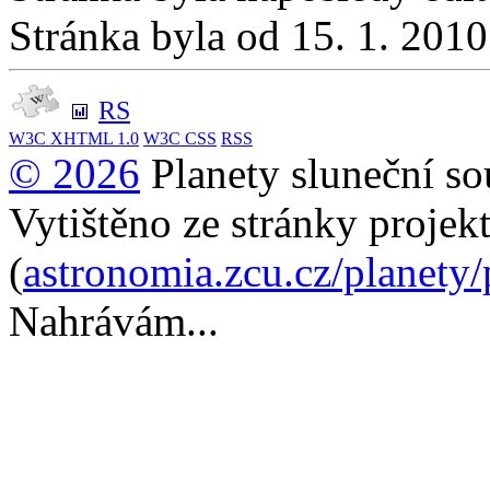
Stránka byla od 15. 1. 201
RS
W3C
XHTML 1.0
W3C
CSS
RSS
© 2026
Planety sluneční so
Vytištěno ze stránky projek
(
astronomia.zcu.cz/planety
Nahrávám...