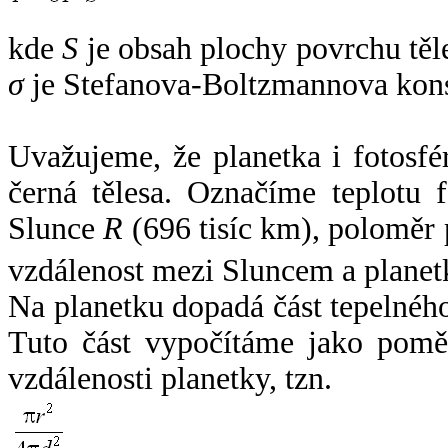
kde
S
je obsah plochy povrchu těl
σ
je Stefanova-Boltzmannova kons
Uvažujeme, že planetka i fotosfér
černá tělesa. Označíme teplotu 
Slunce
R
(696 tisíc km), poloměr
vzdálenost mezi Sluncem a plane
Na planetku dopadá část tepelnéh
Tuto část vypočítáme jako pomě
vzdálenosti planetky, tzn.