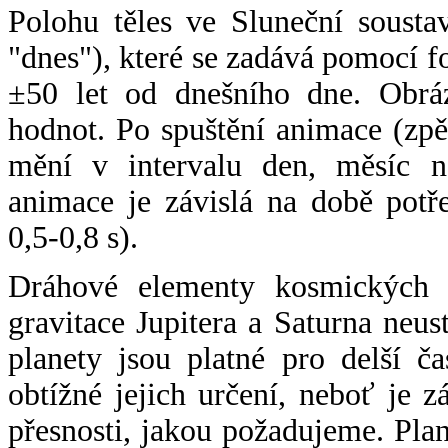
Polohu těles ve Sluneční sousta
"dnes"), které se zadává pomocí 
±50 let od dnešního dne. Obráz
hodnot. Po spuštění animace (zpě
mění v intervalu den, měsíc ne
animace je závislá na době potř
0,5-0,8 s).
Dráhové elementy kosmických t
gravitace Jupitera a Saturna neu
planety jsou platné pro delší č
obtížné jejich určení, neboť je 
přesnosti, jakou požadujeme. Pla