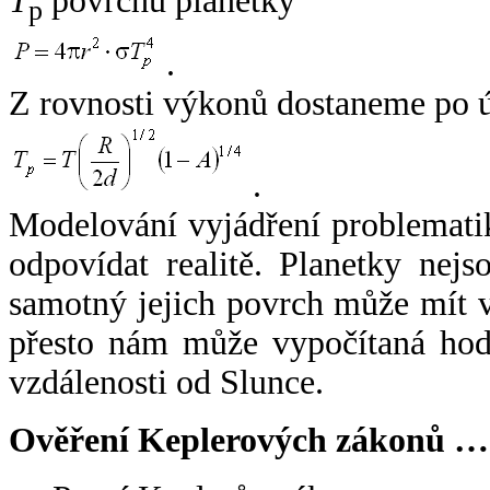
T
povrchu planetky
p
.
Z rovnosti výkonů dostaneme po 
.
Modelování vyjádření problemati
odpovídat realitě. Planetky nejso
samotný jejich povrch může mít v
přesto nám může vypočítaná hodn
vzdálenosti od Slunce.
Ověření Keplerových zákonů …