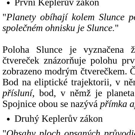
První Keplerův zákon
"
Planety obíhají kolem Slunce p
společném ohnisku je Slunce.
"
Poloha Slunce je vyznačena 
čtvereček znázorňuje polohu pr
zobrazeno modrým čtverečkem. Če
Bod na eliptické trajektorii, v n
přísluní
, bod, v němž je planet
Spojnice obou se nazývá
přímka a
Druhý Keplerův zákon
"
Obsahy ploch opsaných průvodič