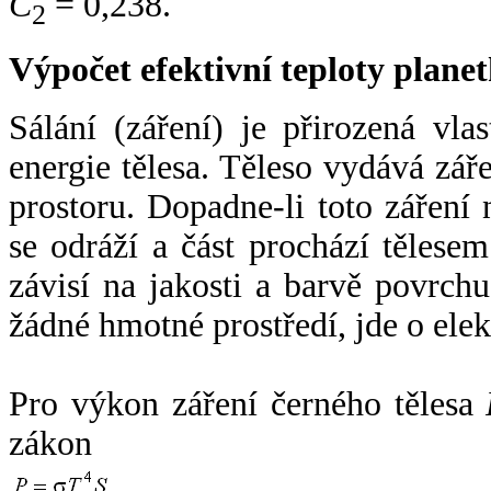
C
= 0,238.
2
Výpočet efektivní teploty plan
Sálání (záření) je přirozená vla
energie tělesa. Těleso vydává zá
prostoru. Dopadne-li toto záření n
se odráží a část prochází tělesem
závisí na jakosti a barvě povrch
žádné hmotné prostředí, jde o ele
Pro výkon záření černého tělesa
zákon