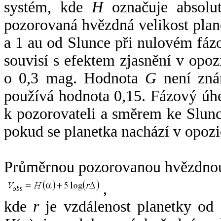
systém, kde
H
označuje absolut
pozorovaná hvězdná velikost plan
a 1 au od Slunce při nulovém fá
souvisí s efektem zjasnění v opoz
o 0,3 mag. Hodnota
G
není zná
používá hodnota 0,15. Fázový úh
k pozorovateli a směrem ke Slunc
pokud se planetka nachází v opozi
Průměrnou pozorovanou hvězdnou 
,
kde
r
je vzdálenost planetky od