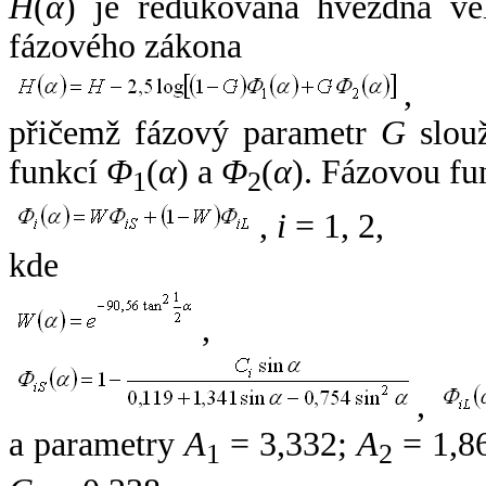
H
(
α
) je redukovaná hvězdná vel
fázového zákona
,
přičemž fázový parametr
G
slouž
funkcí
Φ
(
α
) a
Φ
(
α
). Fázovou fu
1
2
,
i
= 1, 2,
kde
,
,
a parametry
A
= 3,332;
A
= 1,8
1
2