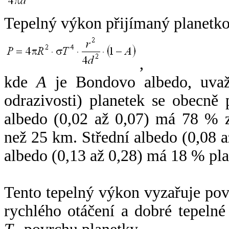
Tepelný výkon přijímaný planetko
,
kde
A
je Bondovo albedo, uvaž
odrazivosti) planetek se obecně
albedo (0,02 až 0,07) má 78 % z
než 25 km. Střední albedo (0,08 
albedo (0,13 až 0,28) má 18 % pla
Tento tepelný výkon vyzařuje po
rychlého otáčení a dobré tepelné