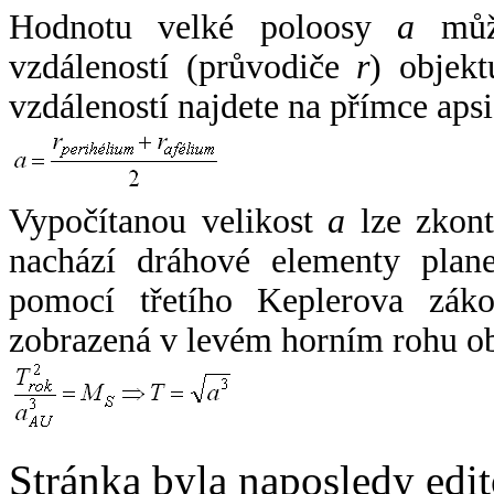
Hodnotu velké poloosy
a
může
vzdáleností (průvodiče
r
) objekt
vzdáleností najdete na přímce apsi
Vypočítanou velikost
a
lze zkont
nachází dráhové elementy plane
pomocí třetího Keplerova zák
zobrazená v levém horním rohu o
Stránka byla naposledy edi