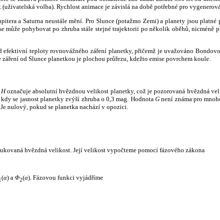
k (uživatelská volba). Rychlost animace je závislá na době potřebné pro vygenerová
itera a Saturna neustále mění. Pro Slunce (potažmo Zemi) a planety jsou platné p
 může pohybovat po zhruba stále stejné trajektorii po několik oběhů, nicméně při p
had efektivní teploty rovnovážného záření planetky, přičemž je uvažováno Bondov
záření od Slunce planetkou je plochou průřezu, kdežto emise povrchem koule.
e
H
označuje absolutní hvězdnou velikost planetky, což je pozorovaná hvězdná veli
i, kdy se jasnost planetky zvýší zhruba o 0,3 mag. Hodnota
G
není známa pro mnoho 
Je nulový, pokud se planetka nachází v opozici.
edukovaná hvězdná velikost. Její velikost vypočteme pomocí fázového zákona
(
α
) a
Φ
(
α
). Fázovou funkci vyjádříme
1
2