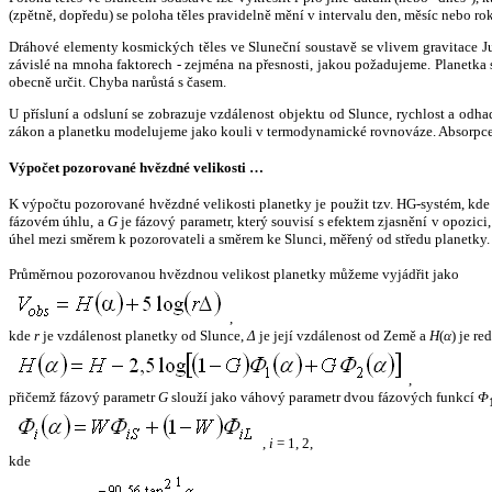
(zpětně, dopředu) se poloha těles pravidelně mění v intervalu den, měsíc nebo ro
Dráhové elementy kosmických těles ve Sluneční soustavě se vlivem gravitace Jup
závislé na mnoha faktorech - zejména na přesnosti, jakou požadujeme. Planetka se
obecně určit. Chyba narůstá s časem.
U přísluní a odsluní se zobrazuje vzdálenost objektu od Slunce, rychlost a od
zákon a planetku modelujeme jako kouli v termodynamické rovnováze. Absorpce 
Výpočet pozorované hvězdné velikosti …
K výpočtu pozorované hvězdné velikosti planetky je použit tzv. HG-systém, kd
fázovém úhlu, a
G
je fázový parametr, který souvisí s efektem zjasnění v opozic
úhel mezi směrem k pozorovateli a směrem ke Slunci, měřený od středu planetky. 
Průměrnou pozorovanou hvězdnou velikost planetky můžeme vyjádřit jako
,
kde
r
je vzdálenost planetky od Slunce,
Δ
je její vzdálenost od Země a
H
(
α
) je r
,
přičemž fázový parametr
G
slouží jako váhový parametr dvou fázových funkcí
Φ
,
i
= 1, 2,
kde