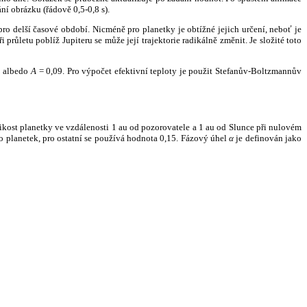
ní obrázku (řádově 0,5-0,8 s).
ro delší časové období. Nicméně pro planetky je obtížné jejich určení, neboť je
růletu poblíž Jupiteru se může její trajektorie radikálně změnit. Je složité toto
o albedo
A
= 0,09. Pro výpočet efektivní teploty je použit Stefanův-Boltzmannův
kost planetky ve vzdálenosti 1 au od pozorovatele a 1 au od Slunce při nulovém
planetek, pro ostatní se používá hodnota 0,15. Fázový úhel
α
je definován jako