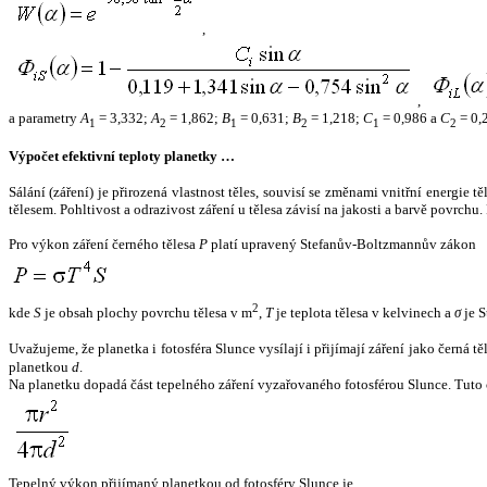
,
,
a parametry
A
= 3,332;
A
= 1,862;
B
= 0,631;
B
= 1,218;
C
= 0,986 a
C
= 0,
1
2
1
2
1
2
Výpočet efektivní teploty planetky …
Sálání (záření) je přirozená vlastnost těles, souvisí se změnami vnitřní energie 
tělesem. Pohltivost a odrazivost záření u tělesa závisí na jakosti a barvě povrch
Pro výkon záření černého tělesa
P
platí upravený Stefanův-Boltzmannův zákon
2
kde
S
je obsah plochy povrchu tělesa v m
,
T
je teplota tělesa v kelvinech a
σ
je S
Uvažujeme, že planetka i fotosféra Slunce vysílají i přijímají záření jako černá 
planetkou
d
.
Na planetku dopadá část tepelného záření vyzařovaného fotosférou Slunce. Tuto 
Tepelný výkon přijímaný planetkou od fotosféry Slunce je