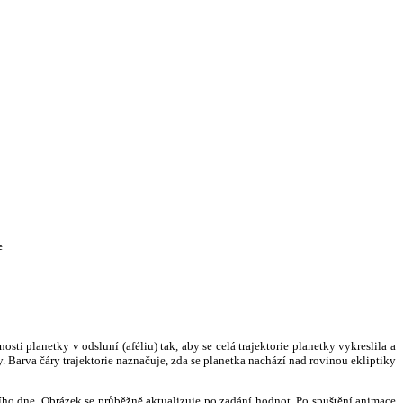
e
i planetky v odsluní (aféliu) tak, aby se celá trajektorie planetky vykreslila a
. Barva čáry trajektorie naznačuje, zda se planetka nachází nad rovinou ekliptiky
ního dne. Obrázek se průběžně aktualizuje po zadání hodnot. Po spuštění animace