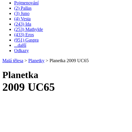
Pojmenování
(2) Pallas
(3) Juno
(4) Vesta
(243) Ida
(253) Mathylde
(433) Eros
(951) Gaspra
...další
Odkazy
Malá tělesa
>
Planetky
>
Planetka 2009 UC65
Planetka
2009 UC65