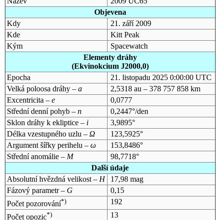
Název
2009 UC65
Objevena
Kdy
21. září 2009
Kde
Kitt Peak
Kým
Spacewatch
Elementy dráhy
(Ekvinokcium J2000,0)
Epocha
21. listopadu 2025 0:00:00 UTC
Velká poloosa dráhy –
a
2,5318 au – 378 757 858 km
Excentricita –
e
0,0777
Střední denní pohyb –
n
0,2447°/den
Sklon dráhy k ekliptice –
i
3,9895°
Délka vzestupného uzlu –
Ω
123,5925°
Argument šířky perihelu –
ω
153,8486°
Střední anomálie –
M
98,7718°
Další údaje
Absolutní hvězdná velikost –
H
17,98 mag
Fázový parametr –
G
0,15
*)
192
Počet pozorování
*)
13
Počet opozic