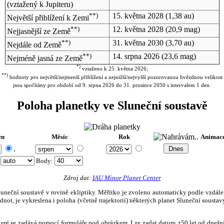
(vztažený k Jupiteru)
**)
15. května 2028
(1,38 au)
Největší přiblížení k Zemi
**)
12. května 2028
(20,9 mag)
Nejjasnější ze Země
**)
31. května 2030
(3,70 au)
Nejdále od Země
**)
14. srpna 2026
(23,6 mag)
Nejméně jasná ze Země
*)
vztaženo k 25. května 2026;
**)
hodnoty pro největší/nejmenší přiblížení a nejnižší/nejvyšší pozorovanou hvězdnou velikost
jsou spočítány pro období od 9. srpna 2026 do 31. prosince 2050 s intervalem 1 den.
Poloha planetky ve Sluneční soustavě
en
Měsíc
Rok
Animac
.
:
Body
:
Zdroj dat:
IAU Minor Planet Center
eční soustavě v rovině ekliptiky. Měřítko je zvoleno automaticky podle vzdálenost
not, je vykreslena i poloha (včetně trajektorií) některých planet Sluneční soustavy
, které se zadává pomocí formuláře pod obrázkem. Lze zadat datum ±50 let od dneš