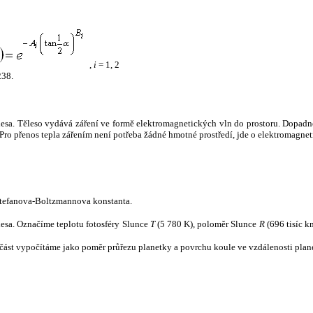
,
i
= 1, 2
238.
tělesa. Těleso vydává záření ve formě elektromagnetických vln do prostoru. Dopadne-l
u. Pro přenos tepla zářením není potřeba žádné hmotné prostředí, jde o elektromagnet
tefanova-Boltzmannova konstanta.
tělesa. Označíme teplotu fotosféry Slunce
T
(5 780 K), poloměr Slunce
R
(696 tisíc k
část vypočítáme jako poměr průřezu planetky a povrchu koule ve vzdálenosti plane