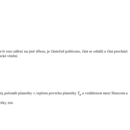
i toto záření na jiné těleso, je částečně pohlceno, část se odráží a část prochází
ické vlnění.
m), poloměr planetky
r
, teplotu povrchu planetky
T
a vzdálenost mezi Sluncem a
p
tky, tzn.