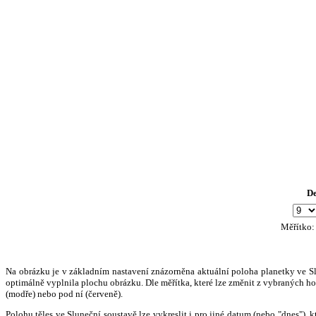
D
Měřítko
Na obrázku je v základním nastavení znázorněna aktuální poloha planetky ve Slun
optimálně vyplnila plochu obrázku. Dle měřítka, které lze změnit z vybraných hod
(modře) nebo pod ní (červeně).
Polohu těles ve Sluneční soustavě lze vykreslit i pro jiné datum (nebo "dnes")