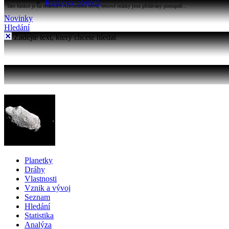
Katalogy objektů
Tato funkce je na stránkách Astronomia nová, testové otázky jsou přidávány postupně...
Novinky
Hledání
Zadejte text, který chcete hledat
Planetky
Dráhy
Vlastnosti
Vznik a vývoj
Seznam
Hledání
Statistika
Analýza