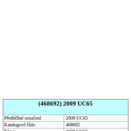
(468692) 2009 UC65
Předběžné označení
2009 UC65
Katalogové číslo
468692