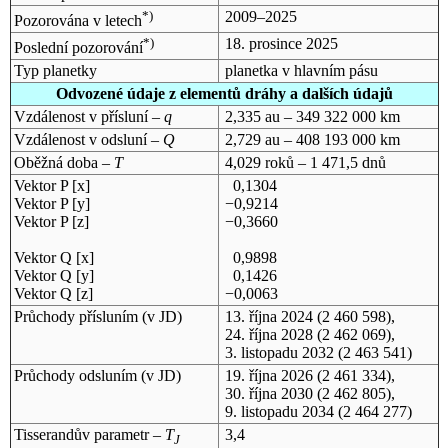
*)
2009–2025
Pozorována v letech
*)
18. prosince 2025
Poslední pozorování
Typ planetky
planetka v hlavním pásu
Odvozené údaje z elementů dráhy a dalších údajů
Vzdálenost v přísluní –
q
2,335 au – 349 322 000 km
Vzdálenost v odsluní –
Q
2,729 au – 408 193 000 km
Oběžná doba –
T
4,029 roků – 1 471,5 dnů
Vektor P [x]
0,1304
Vektor P [y]
−0,9214
Vektor P [z]
−0,3660
Vektor Q [x]
0,9898
Vektor Q [y]
0,1426
Vektor Q [z]
−0,0063
Průchody přísluním (v
JD
)
13. října 2024
(2 460 598),
24. října 2028
(2 462 069),
3. listopadu 2032
(2 463 541)
Průchody odsluním (v
JD
)
19. října 2026
(2 461 334),
30. října 2030
(2 462 805),
9. listopadu 2034
(2 464 277)
Tisserandův parametr –
T
3,4
J