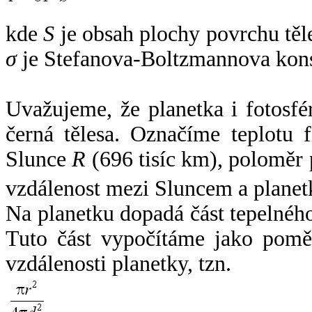
kde
S
je obsah plochy povrchu těl
σ
je Stefanova-Boltzmannova kons
Uvažujeme, že planetka i fotosfér
černá tělesa. Označíme teplotu 
Slunce
R
(696 tisíc km), poloměr
vzdálenost mezi Sluncem a plane
Na planetku dopadá část tepelnéh
Tuto část vypočítáme jako pomě
vzdálenosti planetky, tzn.