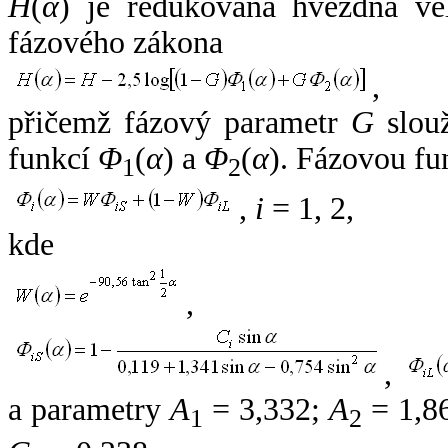
H
(
α
) je redukovaná hvězdná vel
fázového zákona
,
přičemž fázový parametr
G
slouž
funkcí
Φ
(
α
) a
Φ
(
α
). Fázovou fu
1
2
,
i
= 1, 2,
kde
,
,
a parametry
A
= 3,332;
A
= 1,8
1
2