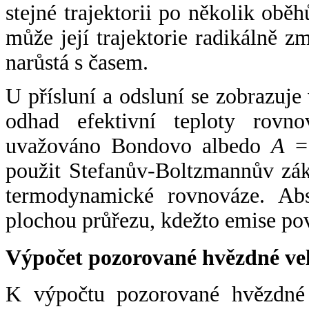
stejné trajektorii po několik oběh
může její trajektorie radikálně zm
narůstá s časem.
U přísluní a odsluní se zobrazuje
odhad efektivní teploty rovno
uvažováno Bondovo albedo
A
= 
použit Stefanův-Boltzmannův zák
termodynamické rovnováze. Abs
plochou průřezu, kdežto emise po
Výpočet pozorované hvězdné ve
K výpočtu pozorované hvězdné v