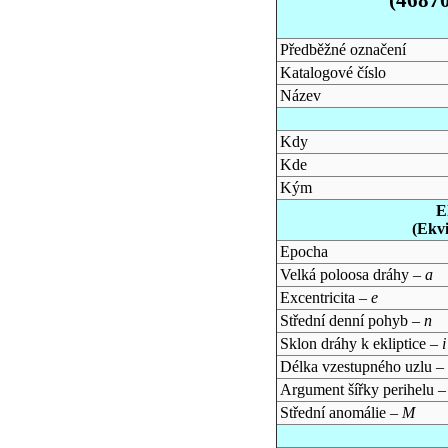
Předběžné označení
Katalogové číslo
Název
Kdy
Kde
Kým
E
(Ekv
Epocha
Velká poloosa dráhy –
a
Excentricita –
e
Střední denní pohyb –
n
Sklon dráhy k ekliptice –
i
Délka vzestupného uzlu –
Argument šířky perihelu 
Střední anomálie –
M