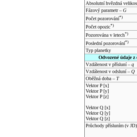
Absolutní hvězdná velikos
Fázový parametr –
G
*)
Počet pozorování
*)
Počet opozic
*)
Pozorována v letech
*)
Poslední pozorování
Typ planetky
Odvozené údaje z 
Vzdálenost v přísluní –
q
Vzdálenost v odsluní –
Q
Oběžná doba –
T
Vektor P [x]
Vektor P [y]
Vektor P [z]
Vektor Q [x]
Vektor Q [y]
Vektor Q [z]
Průchody přísluním (v
JD
)