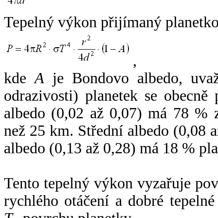
Tepelný výkon přijímaný planetko
,
kde
A
je Bondovo albedo, uvaž
odrazivosti) planetek se obecně
albedo (0,02 až 0,07) má 78 % z
než 25 km. Střední albedo (0,08 
albedo (0,13 až 0,28) má 18 % pla
Tento tepelný výkon vyzařuje po
rychlého otáčení a dobré tepelné