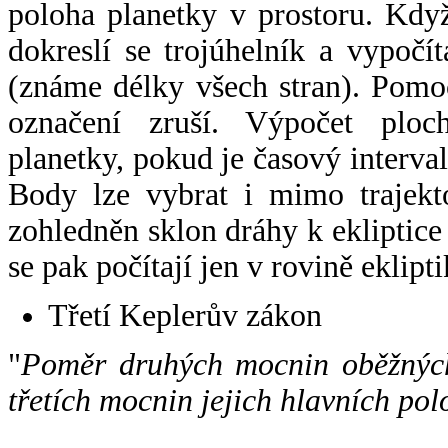
poloha planetky v prostoru. Kdy
dokreslí se trojúhelník a vypoč
(známe délky všech stran). Pomo
označení zruší. Výpočet ploch
planetky, pokud je časový interval
Body lze vybrat i mimo trajekto
zohledněn sklon dráhy k ekliptice
se pak počítají jen v rovině eklipti
Třetí Keplerův zákon
"
Poměr druhých mocnin oběžných
třetích mocnin jejich hlavních pol