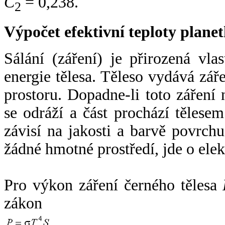
C
= 0,238.
2
Výpočet efektivní teploty plan
Sálání (záření) je přirozená vla
energie tělesa. Těleso vydává zá
prostoru. Dopadne-li toto záření n
se odráží a část prochází tělesem
závisí na jakosti a barvě povrch
žádné hmotné prostředí, jde o ele
Pro výkon záření černého tělesa
zákon