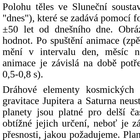
Polohu těles ve Sluneční sousta
"dnes"), které se zadává pomocí 
±50 let od dnešního dne. Obráz
hodnot. Po spuštění animace (zpě
mění v intervalu den, měsíc ne
animace je závislá na době potř
0,5-0,8 s).
Dráhové elementy kosmických t
gravitace Jupitera a Saturna neu
planety jsou platné pro delší č
obtížné jejich určení, neboť je 
přesnosti, jakou požadujeme. Pla