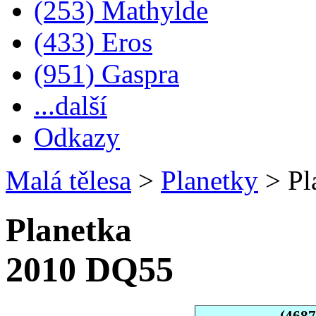
(253) Mathylde
(433) Eros
(951) Gaspra
...další
Odkazy
Malá tělesa
>
Planetky
>
Pl
Planetka
2010 DQ55
(468