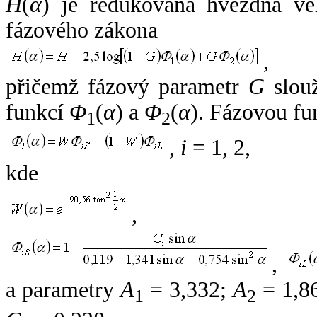
H
(
α
) je redukovaná hvězdná vel
fázového zákona
,
přičemž fázový parametr
G
slouž
funkcí
Φ
(
α
) a
Φ
(
α
). Fázovou fu
1
2
,
i
= 1, 2,
kde
,
,
a parametry
A
= 3,332;
A
= 1,8
1
2