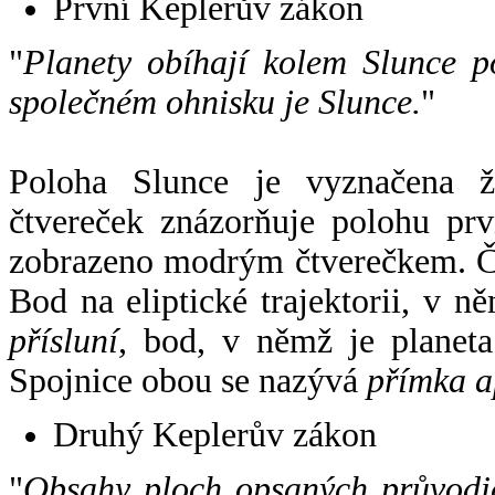
První Keplerův zákon
"
Planety obíhají kolem Slunce p
společném ohnisku je Slunce.
"
Poloha Slunce je vyznačena 
čtvereček znázorňuje polohu pr
zobrazeno modrým čtverečkem. Če
Bod na eliptické trajektorii, v n
přísluní
, bod, v němž je planet
Spojnice obou se nazývá
přímka a
Druhý Keplerův zákon
"
Obsahy ploch opsaných průvodič