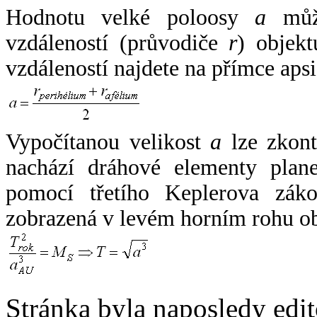
Hodnotu velké poloosy
a
může
vzdáleností (průvodiče
r
) objekt
vzdáleností najdete na přímce apsi
Vypočítanou velikost
a
lze zkont
nachází dráhové elementy plane
pomocí třetího Keplerova zák
zobrazená v levém horním rohu o
Stránka byla naposledy edi