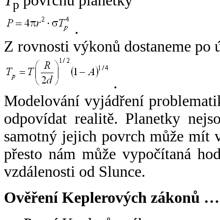
T
povrchu planetky
p
.
Z rovnosti výkonů dostaneme po 
.
Modelování vyjádření problemati
odpovídat realitě. Planetky nejso
samotný jejich povrch může mít v
přesto nám může vypočítaná hodn
vzdálenosti od Slunce.
Ověření Keplerových zákonů …