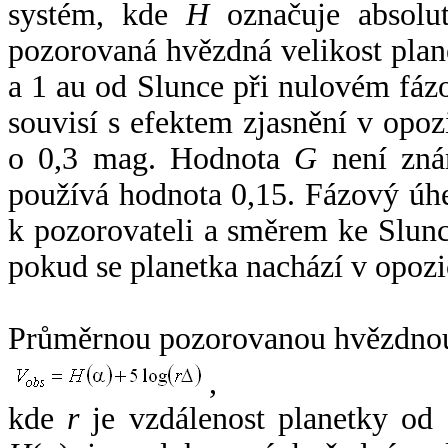
systém, kde
H
označuje absolut
pozorovaná hvězdná velikost plan
a 1 au od Slunce při nulovém fá
souvisí s efektem zjasnění v opoz
o 0,3 mag. Hodnota
G
není zná
používá hodnota 0,15. Fázový úh
k pozorovateli a směrem ke Slunc
pokud se planetka nachází v opozi
Průměrnou pozorovanou hvězdnou 
,
kde
r
je vzdálenost planetky od