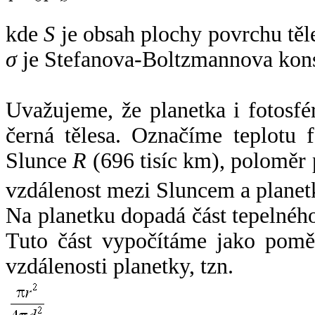
kde
S
je obsah plochy povrchu těl
σ
je Stefanova-Boltzmannova kons
Uvažujeme, že planetka i fotosfér
černá tělesa. Označíme teplotu 
Slunce
R
(696 tisíc km), poloměr
vzdálenost mezi Sluncem a plane
Na planetku dopadá část tepelnéh
Tuto část vypočítáme jako pomě
vzdálenosti planetky, tzn.