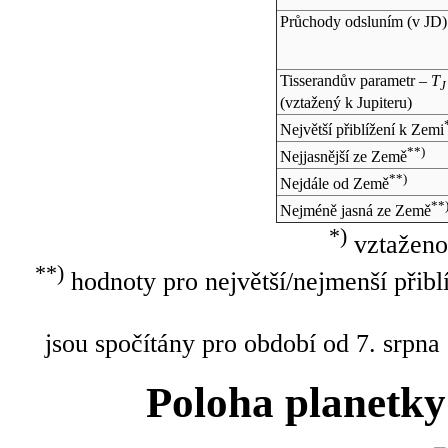
Průchody odsluním (v
JD
)
Tisserandův parametr –
T
J
(vztažený k Jupiteru)
Největší přiblížení k Zemi
**)
Nejjasnější ze Země
**)
Nejdále od Země
**
Nejméně jasná ze Země
*)
vztaženo
**)
hodnoty pro největší/nejmenší přibl
jsou spočítány pro období od 7. srpna
Poloha planetky