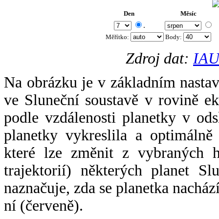
Den
Měsíc
.
Měřítko:
Body
:
Zdroj dat:
IAU
Na obrázku je v základním nastav
ve Sluneční soustavě v rovině ek
podle vzdálenosti planetky v odsl
planetky vykreslila a optimálně
které lze změnit z vybraných h
trajektorií) některých planet Sl
naznačuje, zda se planetka nacház
ní (červeně).