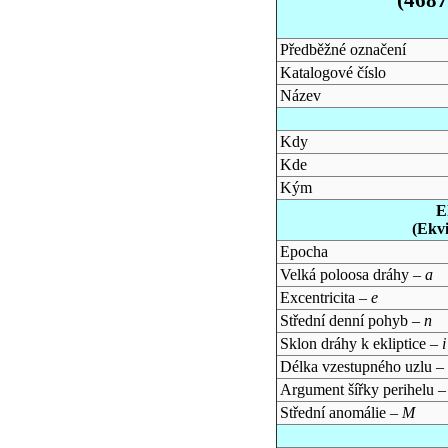
Předběžné označení
Katalogové číslo
Název
Kdy
Kde
Kým
E
(Ekv
Epocha
Velká poloosa dráhy –
a
Excentricita –
e
Střední denní pohyb –
n
Sklon dráhy k ekliptice –
i
Délka vzestupného uzlu –
Argument šířky perihelu 
Střední anomálie –
M