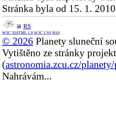
Stránka byla od 15. 1. 201
RS
W3C
XHTML 1.0
W3C
CSS
RSS
© 2026
Planety sluneční so
Vytištěno ze stránky projek
(
astronomia.zcu.cz/planety
Nahrávám...