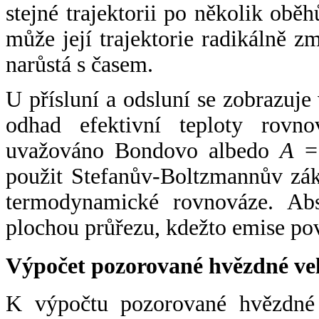
stejné trajektorii po několik oběh
může její trajektorie radikálně zm
narůstá s časem.
U přísluní a odsluní se zobrazuje
odhad efektivní teploty rovno
uvažováno Bondovo albedo
A
= 
použit Stefanův-Boltzmannův zák
termodynamické rovnováze. Abs
plochou průřezu, kdežto emise po
Výpočet pozorované hvězdné ve
K výpočtu pozorované hvězdné v