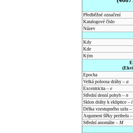
Předběžné označení
Katalogové číslo
Název
Kdy
Kde
Kým
E
(Ekv
Epocha
Velká poloosa dráhy –
a
Excentricita –
e
Střední denní pohyb –
n
Sklon dráhy k ekliptice –
i
Délka vzestupného uzlu –
Argument šířky perihelu 
Střední anomálie –
M