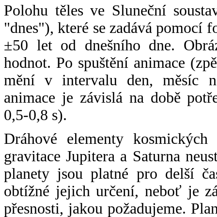
Polohu těles ve Sluneční sousta
"dnes"), které se zadává pomocí 
±50 let od dnešního dne. Obráz
hodnot. Po spuštění animace (zpě
mění v intervalu den, měsíc ne
animace je závislá na době potř
0,5-0,8 s).
Dráhové elementy kosmických t
gravitace Jupitera a Saturna neu
planety jsou platné pro delší č
obtížné jejich určení, neboť je 
přesnosti, jakou požadujeme. Pla