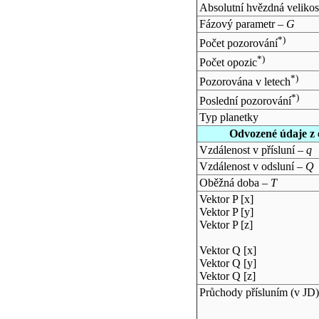
Absolutní hvězdná velikos
Fázový parametr –
G
*)
Počet pozorování
*)
Počet opozic
*)
Pozorována v letech
*)
Poslední pozorování
Typ planetky
Odvozené údaje z 
Vzdálenost v přísluní –
q
Vzdálenost v odsluní –
Q
Oběžná doba –
T
Vektor P [x]
Vektor P [y]
Vektor P [z]
Vektor Q [x]
Vektor Q [y]
Vektor Q [z]
Průchody přísluním (v
JD
)