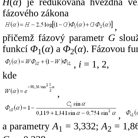
H
(
α
) je redukovaná hvězdná vel
fázového zákona
,
přičemž fázový parametr
G
slouž
funkcí
Φ
(
α
) a
Φ
(
α
). Fázovou fu
1
2
,
i
= 1, 2,
kde
,
,
a parametry
A
= 3,332;
A
= 1,8
1
2