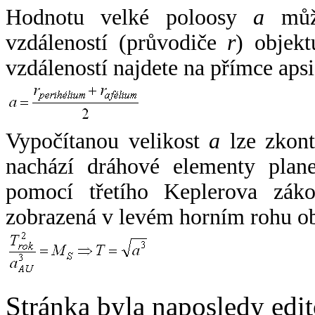
Hodnotu velké poloosy
a
může
vzdáleností (průvodiče
r
) objekt
vzdáleností najdete na přímce apsi
Vypočítanou velikost
a
lze zkont
nachází dráhové elementy plane
pomocí třetího Keplerova zák
zobrazená v levém horním rohu o
Stránka byla naposledy edi