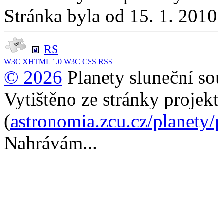
Stránka byla od 15. 1. 201
RS
W3C
XHTML 1.0
W3C
CSS
RSS
© 2026
Planety sluneční so
Vytištěno ze stránky projek
(
astronomia.zcu.cz/planety
Nahrávám...