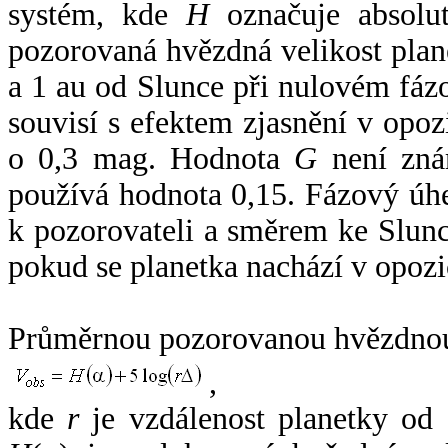
systém, kde
H
označuje absolut
pozorovaná hvězdná velikost plan
a 1 au od Slunce při nulovém fá
souvisí s efektem zjasnění v opoz
o 0,3 mag. Hodnota
G
není zná
používá hodnota 0,15. Fázový úh
k pozorovateli a směrem ke Slunc
pokud se planetka nachází v opozi
Průměrnou pozorovanou hvězdnou 
,
kde
r
je vzdálenost planetky od