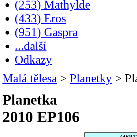
(253) Mathylde
(433) Eros
(951) Gaspra
...další
Odkazy
Malá tělesa
>
Planetky
>
Pl
Planetka
2010 EP106
(4687