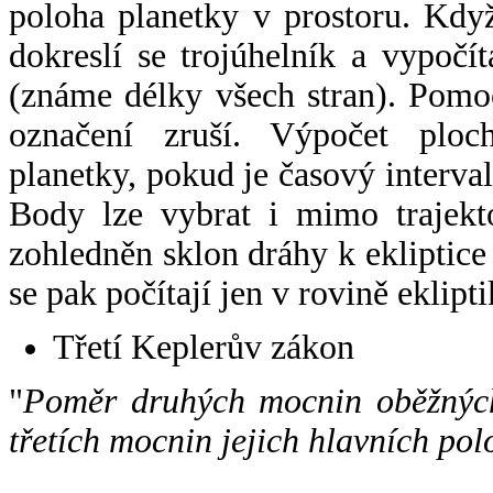
poloha planetky v prostoru. Kdy
dokreslí se trojúhelník a vypoč
(známe délky všech stran). Pomo
označení zruší. Výpočet ploch
planetky, pokud je časový interval
Body lze vybrat i mimo trajekto
zohledněn sklon dráhy k ekliptice
se pak počítají jen v rovině eklipti
Třetí Keplerův zákon
"
Poměr druhých mocnin oběžných
třetích mocnin jejich hlavních pol