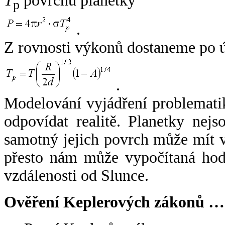
T
povrchu planetky
p
.
Z rovnosti výkonů dostaneme po 
.
Modelování vyjádření problemati
odpovídat realitě. Planetky nejso
samotný jejich povrch může mít v
přesto nám může vypočítaná hodn
vzdálenosti od Slunce.
Ověření Keplerových zákonů …