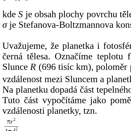
kde
S
je obsah plochy povrchu těl
σ
je Stefanova-Boltzmannova kons
Uvažujeme, že planetka i fotosfér
černá tělesa. Označíme teplotu 
Slunce
R
(696 tisíc km), poloměr
vzdálenost mezi Sluncem a plane
Na planetku dopadá část tepelnéh
Tuto část vypočítáme jako pomě
vzdálenosti planetky, tzn.