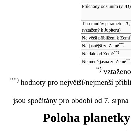
Průchody odsluním (v
JD
)
Tisserandův parametr –
T
J
(vztažený k Jupiteru)
Největší přiblížení k Zemi
**)
Nejjasnější ze Země
**)
Nejdále od Země
**
Nejméně jasná ze Země
*)
vztaženo
**)
hodnoty pro největší/nejmenší přibl
jsou spočítány pro období od 7. srpna
Poloha planetky