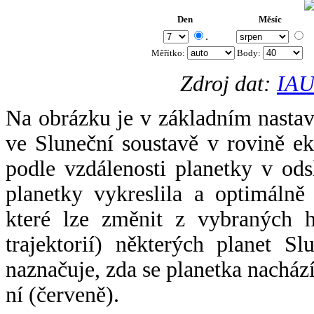
Den
Měsíc
.
Měřítko:
Body
:
Zdroj dat:
IAU
Na obrázku je v základním nastav
ve Sluneční soustavě v rovině ek
podle vzdálenosti planetky v odsl
planetky vykreslila a optimálně
které lze změnit z vybraných h
trajektorií) některých planet Sl
naznačuje, zda se planetka nacház
ní (červeně).