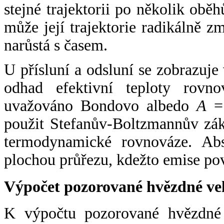
stejné trajektorii po několik oběh
může její trajektorie radikálně zm
narůstá s časem.
U přísluní a odsluní se zobrazuje
odhad efektivní teploty rovno
uvažováno Bondovo albedo
A
= 
použit Stefanův-Boltzmannův zák
termodynamické rovnováze. Abs
plochou průřezu, kdežto emise po
Výpočet pozorované hvězdné ve
K výpočtu pozorované hvězdné v