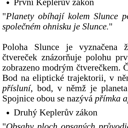
První Keplerův zákon
"
Planety obíhají kolem Slunce p
společném ohnisku je Slunce.
"
Poloha Slunce je vyznačena 
čtvereček znázorňuje polohu pr
zobrazeno modrým čtverečkem. Če
Bod na eliptické trajektorii, v n
přísluní
, bod, v němž je planet
Spojnice obou se nazývá
přímka a
Druhý Keplerův zákon
"
Obsahy ploch opsaných průvodič