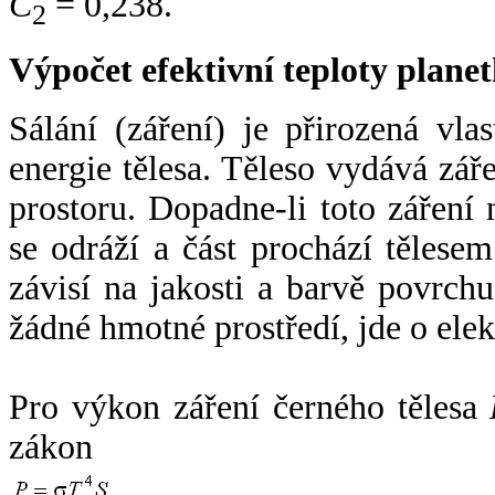
C
= 0,238.
2
Výpočet efektivní teploty plan
Sálání (záření) je přirozená vla
energie tělesa. Těleso vydává zá
prostoru. Dopadne-li toto záření n
se odráží a část prochází tělesem
závisí na jakosti a barvě povrch
žádné hmotné prostředí, jde o ele
Pro výkon záření černého tělesa
zákon