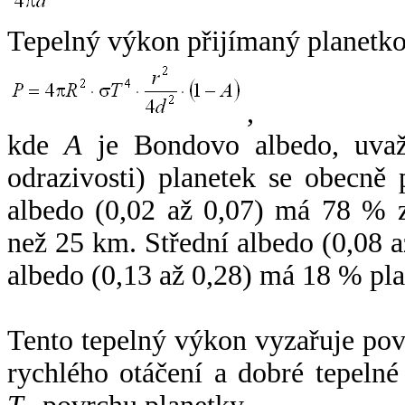
Tepelný výkon přijímaný planetko
,
kde
A
je Bondovo albedo, uvaž
odrazivosti) planetek se obecně
albedo (0,02 až 0,07) má 78 % z
než 25 km. Střední albedo (0,08 
albedo (0,13 až 0,28) má 18 % pla
Tento tepelný výkon vyzařuje po
rychlého otáčení a dobré tepelné