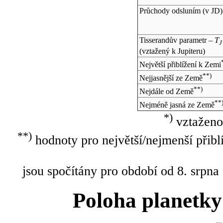
Průchody odsluním (v
JD
)
Tisserandův parametr –
T
J
(vztažený k Jupiteru)
Největší přiblížení k Zemi
**)
Nejjasnější ze Země
**)
Nejdále od Země
**
Nejméně jasná ze Země
*)
vztaženo
**)
hodnoty pro největší/nejmenší přibl
jsou spočítány pro období od 8. srpna
Poloha planetky