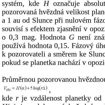
systém, kde
H
označuje absolut
pozorovaná hvězdná velikost plan
a 1 au od Slunce při nulovém fá
souvisí s efektem zjasnění v opoz
o 0,3 mag. Hodnota
G
není zná
používá hodnota 0,15. Fázový úh
k pozorovateli a směrem ke Slunc
pokud se planetka nachází v opozi
Průměrnou pozorovanou hvězdnou 
,
kde
r
je vzdálenost planetky od