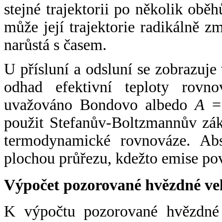
stejné trajektorii po několik oběh
může její trajektorie radikálně zm
narůstá s časem.
U přísluní a odsluní se zobrazuje
odhad efektivní teploty rovno
uvažováno Bondovo albedo
A
= 
použit Stefanův-Boltzmannův zák
termodynamické rovnováze. Abs
plochou průřezu, kdežto emise po
Výpočet pozorované hvězdné ve
K výpočtu pozorované hvězdné v