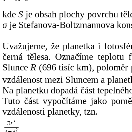
kde
S
je obsah plochy povrchu těl
σ
je Stefanova-Boltzmannova kons
Uvažujeme, že planetka i fotosfér
černá tělesa. Označíme teplotu 
Slunce
R
(696 tisíc km), poloměr
vzdálenost mezi Sluncem a plane
Na planetku dopadá část tepelnéh
Tuto část vypočítáme jako pomě
vzdálenosti planetky, tzn.