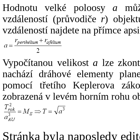
Hodnotu velké poloosy
a
může
vzdáleností (průvodiče
r
) objekt
vzdáleností najdete na přímce apsi
Vypočítanou velikost
a
lze zkont
nachází dráhové elementy plane
pomocí třetího Keplerova zák
zobrazená v levém horním rohu o
Stránka byla naposledy edi