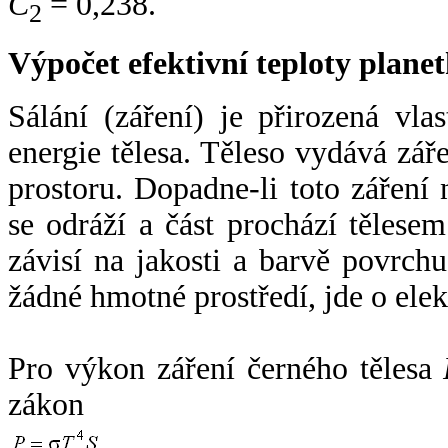
C
= 0,238.
2
Výpočet efektivní teploty plan
Sálání (záření) je přirozená vla
energie tělesa. Těleso vydává zá
prostoru. Dopadne-li toto záření n
se odráží a část prochází tělesem
závisí na jakosti a barvě povrch
žádné hmotné prostředí, jde o ele
Pro výkon záření černého tělesa
zákon