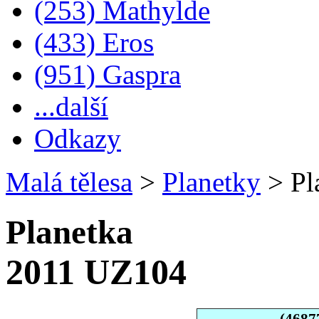
(253) Mathylde
(433) Eros
(951) Gaspra
...další
Odkazy
Malá tělesa
>
Planetky
>
Pl
Planetka
2011 UZ104
(4687