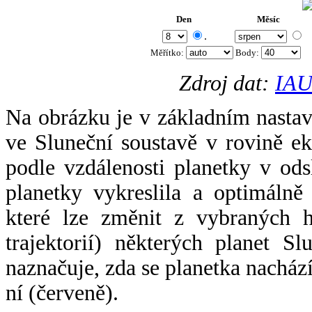
Den
Měsíc
.
Měřítko:
Body
:
Zdroj dat:
IAU
Na obrázku je v základním nastav
ve Sluneční soustavě v rovině ek
podle vzdálenosti planetky v odsl
planetky vykreslila a optimálně
které lze změnit z vybraných h
trajektorií) některých planet Sl
naznačuje, zda se planetka nacház
ní (červeně).