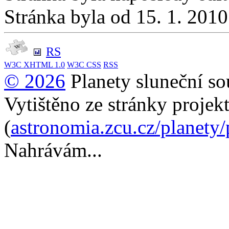
Stránka byla od 15. 1. 201
RS
W3C
XHTML 1.0
W3C
CSS
RSS
© 2026
Planety sluneční so
Vytištěno ze stránky projek
(
astronomia.zcu.cz/planety
Nahrávám...