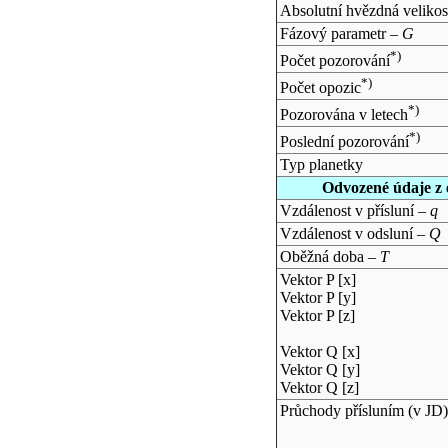
Absolutní hvězdná velikos
Fázový parametr –
G
*)
Počet pozorování
*)
Počet opozic
*)
Pozorována v letech
*)
Poslední pozorování
Typ planetky
Odvozené údaje z 
Vzdálenost v přísluní –
q
Vzdálenost v odsluní –
Q
Oběžná doba –
T
Vektor P [x]
Vektor P [y]
Vektor P [z]
Vektor Q [x]
Vektor Q [y]
Vektor Q [z]
Průchody přísluním (v
JD
)