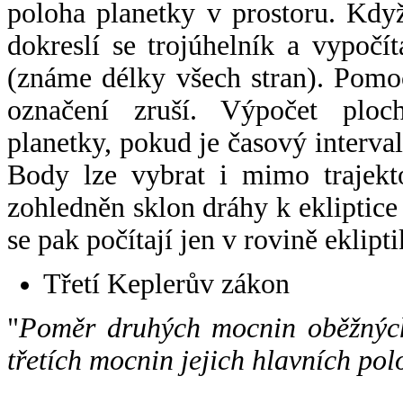
poloha planetky v prostoru. Kdy
dokreslí se trojúhelník a vypoč
(známe délky všech stran). Pomo
označení zruší. Výpočet ploch
planetky, pokud je časový interval
Body lze vybrat i mimo trajekto
zohledněn sklon dráhy k ekliptice
se pak počítají jen v rovině eklipti
Třetí Keplerův zákon
"
Poměr druhých mocnin oběžných
třetích mocnin jejich hlavních pol