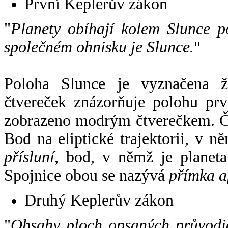
První Keplerův zákon
"
Planety obíhají kolem Slunce p
společném ohnisku je Slunce.
"
Poloha Slunce je vyznačena 
čtvereček znázorňuje polohu pr
zobrazeno modrým čtverečkem. Če
Bod na eliptické trajektorii, v n
přísluní
, bod, v němž je planet
Spojnice obou se nazývá
přímka a
Druhý Keplerův zákon
"
Obsahy ploch opsaných průvodič