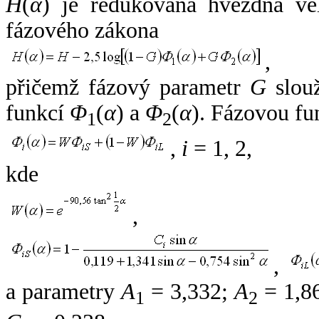
H
(
α
) je redukovaná hvězdná vel
fázového zákona
,
přičemž fázový parametr
G
slouž
funkcí
Φ
(
α
) a
Φ
(
α
). Fázovou fu
1
2
,
i
= 1, 2,
kde
,
,
a parametry
A
= 3,332;
A
= 1,8
1
2