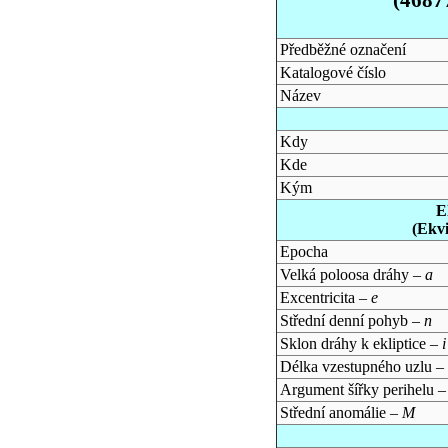
Předběžné označení
Katalogové číslo
Název
Kdy
Kde
Kým
E
(Ekv
Epocha
Velká poloosa dráhy –
a
Excentricita –
e
Střední denní pohyb –
n
Sklon dráhy k ekliptice –
i
Délka vzestupného uzlu –
Argument šířky perihelu 
Střední anomálie –
M