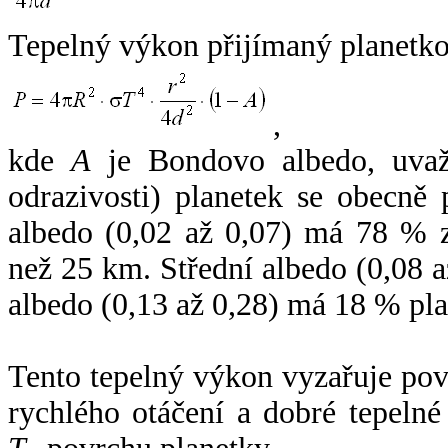
Tepelný výkon přijímaný planetko
,
kde
A
je Bondovo albedo, uvaž
odrazivosti) planetek se obecně
albedo (0,02 až 0,07) má 78 % z
než 25 km. Střední albedo (0,08 
albedo (0,13 až 0,28) má 18 % pla
Tento tepelný výkon vyzařuje po
rychlého otáčení a dobré tepelné