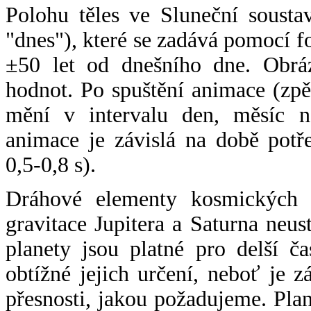
Polohu těles ve Sluneční sousta
"dnes"), které se zadává pomocí 
±50 let od dnešního dne. Obráz
hodnot. Po spuštění animace (zpě
mění v intervalu den, měsíc ne
animace je závislá na době potř
0,5-0,8 s).
Dráhové elementy kosmických t
gravitace Jupitera a Saturna neu
planety jsou platné pro delší č
obtížné jejich určení, neboť je 
přesnosti, jakou požadujeme. Pla