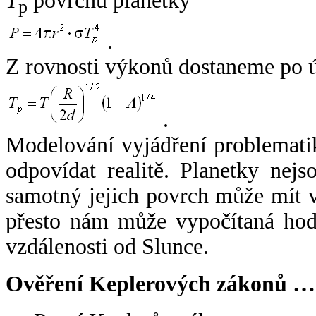
T
povrchu planetky
p
.
Z rovnosti výkonů dostaneme po 
.
Modelování vyjádření problemati
odpovídat realitě. Planetky nejso
samotný jejich povrch může mít v
přesto nám může vypočítaná hodn
vzdálenosti od Slunce.
Ověření Keplerových zákonů …